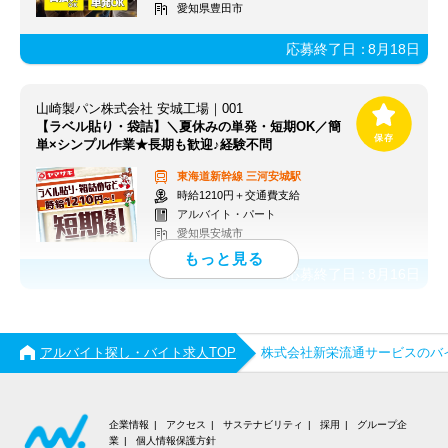
愛知県豊田市
応募終了日：
8月18日
山崎製パン株式会社 安城工場｜001
【ラベル貼り・袋詰】＼夏休みの単発・短期OK／簡
単×シンプル作業★長期も歓迎♪経験不問
東海道新幹線
三河安城駅
時給1210円＋交通費支給
アルバイト・パート
愛知県安城市
応募終了日：
8月16日
アルバイト探し・バイト求人TOP
株式会社新栄流通サービスのバ
企業情報
アクセス
サステナビリティ
採用
グループ企
業
個人情報保護方針