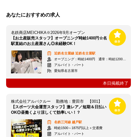
あなたにおすすめの求人
名鉄商店MEICHIKA※2026年9月オープン
【お土産販売スタッフ】オープニング時給1400円☆名
駅直結のお土産屋さん◎未経験OK！
近鉄名古屋線
近鉄名古屋駅
オープニング：時給1400円 通常：時給1200円～＋交通費全額支給
アルバイト・パート
愛知県名古屋市
本日掲載終了
株式会社アルバクルー 勤務地：豊田市 【001】
【スポーツ大会運営スタッフ】激レア／短期＆日払い
OK◎昼働くより涼しくて効率いい！？
名鉄三河線
越戸駅
時給1500～1875円以上＋交通費
アルバイト・パート