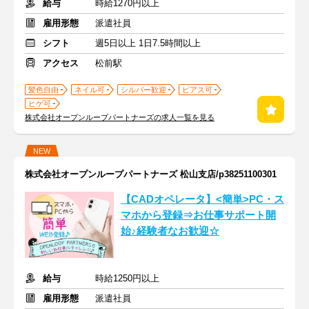
給与
時給1270円以上
雇用形態
派遣社員
シフト
週5日以上 1日7.5時間以上
アクセス
松前駅
髪色自由
ネイル可
シルバー歓迎
ピアス可
ヒゲ可
株式会社オープンループパートナーズの求人一覧を見る
NEW
株式会社オープンループパートナーズ 松山支店/p38251100301
【CADオペレータ】<簡単>PC・ス
マホから登録⇒お仕事サポート開
始♪経験者なお歓迎☆
給与
時給1250円以上
雇用形態
派遣社員