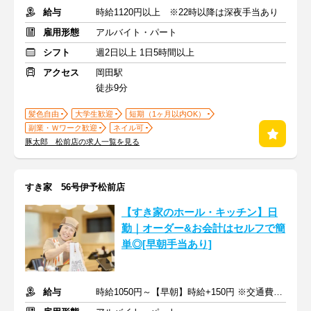
給与
時給1120円以上 ※22時以降は深夜手当あり
雇用形態
アルバイト・パート
シフト
週2日以上 1日5時間以上
アクセス
岡田駅
徒歩9分
髪色自由
大学生歓迎
短期（1ヶ月以内OK）
副業・Ｗワーク歓迎
ネイル可
豚太郎 松前店の求人一覧を見る
すき家 56号伊予松前店
【すき家のホール・キッチン】日
勤｜オーダー&お会計はセルフで簡
単◎[早朝手当あり]
給与
時給1050円～【早朝】時給+150円 ※交通費支給