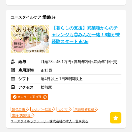
ユースタイルケア 愛媛/Je
【暮らしの支援】異業種からのチ
ャレンジも◎みんな一緒！8割が未
経験スタート★/Je
給与
月給28～45.1万円+賞与年2回+昇給年1回+交通費全額
雇用形態
正社員
シフト
週4日以上 1日8時間以上
アクセス
松前駅
オンライン面接可
髪色自由
シルバー歓迎
ヒゲ可
未経験者歓迎
主婦(夫)歓迎
ユースタイルラボラトリー株式会社の求人一覧を見る