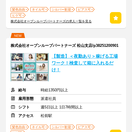
髪色自由
ネイル可
シルバー歓迎
ピアス可
ヒゲ可
株式会社オープンループパートナーズの求人一覧を見る
NEW
株式会社オープンループパートナーズ 松山支店/p38251200901
【製造】＜夜勤あり＞稼げる工場
ワーク！検査して箱に入れるだ
け！
給与
時給1350円以上
雇用形態
派遣社員
シフト
週5日以上 1日7時間以上
アクセス
松前駅
髪色自由
ネイル可
シルバー歓迎
ピアス可