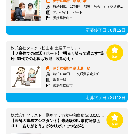
伊予鉄道郡中線
余戸駅
時給1681～1745円（深夜手当含む）＋交通費支給
アルバイト・パート
愛媛県松山市
応募終了日：
8月12日
株式会社タスク（松山市 土居田エリア）
【サ高住での生活サポート】"明るく笑って過ごす"場
所♪60代での応募も歓迎！夜勤なし♪
伊予鉄道郡中線
土居田駅
時給1200円～＋交通費規定支給
派遣社員
愛媛県松山市
応募終了日：
8月13日
株式会社ソラスト 勤務地：市立宇和島病院/3810310510-020
【医師の事務アシスタント】未経験OK♪事前研修あ
り！「ありがとう」がやりがいにつながる