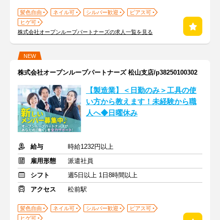
髪色自由
ネイル可
シルバー歓迎
ピアス可
ヒゲ可
株式会社オープンループパートナーズの求人一覧を見る
NEW
株式会社オープンループパートナーズ 松山支店/p38250100302
【製造業】＜日勤のみ＞工具の使
い方から教えます！未経験から職
人へ◆日曜休み
給与
時給1232円以上
雇用形態
派遣社員
シフト
週5日以上 1日8時間以上
アクセス
松前駅
髪色自由
ネイル可
シルバー歓迎
ピアス可
ヒゲ可