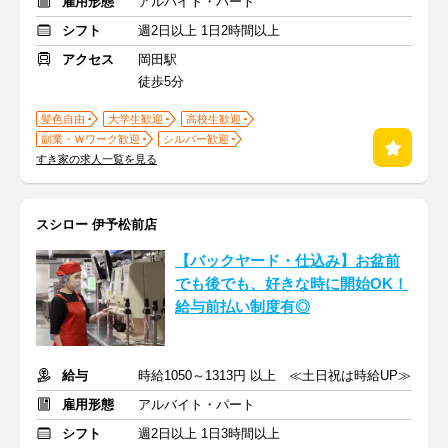
雇用形態
アルバイト・パート
シフト
週2日以上 1日2時間以上
アクセス
岡田駅
徒歩5分
髪色自由
大学生歓迎
高校生歓迎
副業・Ｗワーク歓迎
シルバー歓迎
すき家の求人一覧を見る
スシロー 伊予松前店
【バックヤード・仕込み】お盆前
でも後でも、好きな時に開始OK！
給与前払い制度有◎
給与
時給1050～1313円 以上 ≪土日祝は時給UP≫
雇用形態
アルバイト・パート
シフト
週2日以上 1日3時間以上