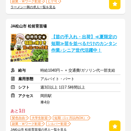
副業・Ｗワーク歓迎
ヒゲ可
ラーメン一興の求人一覧を見る
JA松山市 松前育苗場
【苗の手入れ・出荷】≪夏限定の
短期≫苗を並べるだけのカンタン
作業♪シニア世代活躍中！
給与
時給1040円～ + 交通費/ガソリン代一部支給
雇用形態
アルバイト・パート
シフト
週3日以上 1日7.5時間以上
アクセス
岡田駅
車4分
1
あと
日
髪色自由
大学生歓迎
短期（1ヶ月以内OK）
副業・Ｗワーク歓迎
シルバー歓迎
JA松山市 松前育苗場の求人一覧を見る