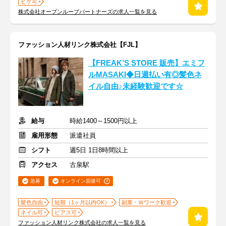
ヒゲ可
株式会社オープンループパートナーズの求人一覧を見る
ファッション人材リンク株式会社【FJL】
【FREAK’S STORE 販売】エミフ
ルMASAKI◆日週払い有◎髪色ネ
イル自由♪未経験歓迎です☆
給与
時給1400～1500円以上
雇用形態
派遣社員
シフト
週5日 1日8時間以上
アクセス
古泉駅
急募
オンライン面接可
髪色自由
短期（1ヶ月以内OK）
副業・Ｗワーク歓迎
ネイル可
ピアス可
ファッション人材リンク株式会社の求人一覧を見る