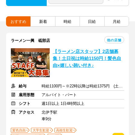
おすすめ
新着
時給
日給
月給
他の店舗
ラーメン一興 砥部店
【ラーメン店スタッフ】2店舗募
集！土日祝は時給1150円！髪色自
由×嬉しい賄い付き♪
給与
時給1100円～※22時以降は時給1375円 (土日祝は50円UP)
雇用形態
アルバイト・パート
シフト
週1日以上 1日4時間以上
アクセス
北伊予駅
車9分
髪色自由
大学生歓迎
高校生歓迎