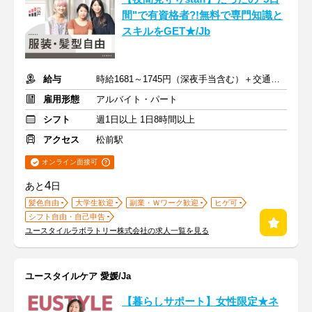
間"で有資格者?!無料で専門知識と
スキルをGET★/Jb
給与
時給1681～1745円（深夜手当含む）＋交通費支給
雇用形態
アルバイト・パート
シフト
週1日以上 1日8時間以上
アクセス
松前駅
オンライン面接可
4
あと
日
髪色自由
大学生歓迎
副業・Ｗワーク歓迎
ヒゲ可
シフト自由・自己申告
ユースタイルラボラトリー株式会社の求人一覧を見る
ユースタイルケア 愛媛/Ja
【暮らしサポート】女性限定★ネ