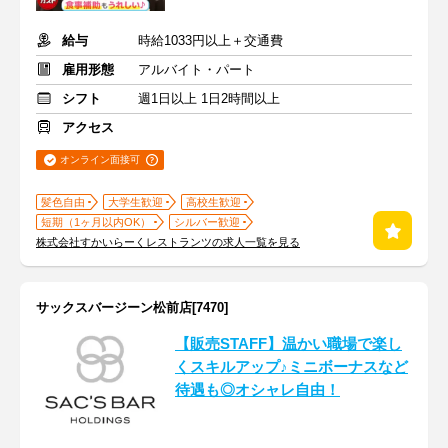
給与
時給1033円以上＋交通費
雇用形態
アルバイト・パート
シフト
週1日以上 1日2時間以上
アクセス
オンライン面接可
髪色自由
大学生歓迎
高校生歓迎
短期（1ヶ月以内OK）
シルバー歓迎
株式会社すかいらーくレストランツの求人一覧を見る
サックスバージーン松前店[7470]
【販売STAFF】温かい職場で楽し
くスキルアップ♪ミニボーナスなど
待遇も◎オシャレ自由！