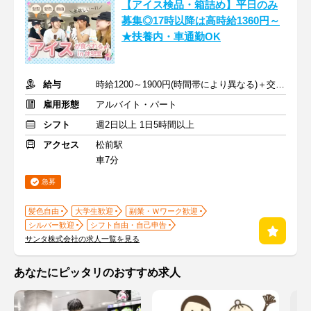
【アイス検品・箱詰め】平日のみ
募集◎17時以降は高時給1360円～
★扶養内・車通勤OK
給与
時給1200～1900円(時間帯により異なる)＋交通費支給
雇用形態
アルバイト・パート
シフト
週2日以上 1日5時間以上
アクセス
松前駅
車7分
急募
髪色自由
大学生歓迎
副業・Ｗワーク歓迎
シルバー歓迎
シフト自由・自己申告
サンタ株式会社の求人一覧を見る
あなたにピッタリのおすすめ求人