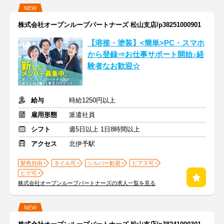
NEW
株式会社オープンループパートナーズ 松山支店/p38251000901
【溶接・塗装】<簡単>PC・スマホ
から登録⇒お仕事サポート開始♪経
験者なお歓迎☆
給与
時給1250円以上
雇用形態
派遣社員
シフト
週5日以上 1日8時間以上
アクセス
北伊予駅
髪色自由
ネイル可
シルバー歓迎
ピアス可
ヒゲ可
株式会社オープンループパートナーズの求人一覧を見る
NEW