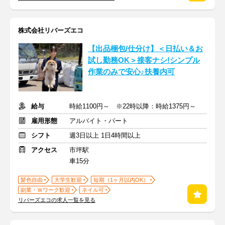
株式会社リバーズエコ
【出品梱包/仕分け】＜日払い＆お
試し勤務OK＞接客ナシ!シンプル
作業のみで安心♪扶養内可
給与
時給1100円～ ※22時以降：時給1375円～
雇用形態
アルバイト・パート
シフト
週3日以上 1日4時間以上
アクセス
市坪駅
車15分
髪色自由
大学生歓迎
短期（1ヶ月以内OK）
副業・Ｗワーク歓迎
ネイル可
リバーズエコの求人一覧を見る