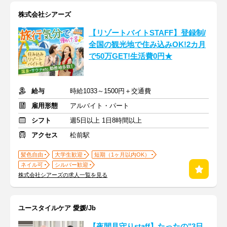
株式会社シアーズ
【リゾートバイトSTAFF】登録制/
全国の観光地で住み込みOK!2カ月
で50万GET!生活費0円★
給与
時給1033～1500円＋交通費
雇用形態
アルバイト・パート
シフト
週5日以上 1日8時間以上
アクセス
松前駅
髪色自由
大学生歓迎
短期（1ヶ月以内OK）
ネイル可
シルバー歓迎
株式会社シアーズの求人一覧を見る
ユースタイルケア 愛媛/Jb
【夜間見守りstaff】たったの"3日