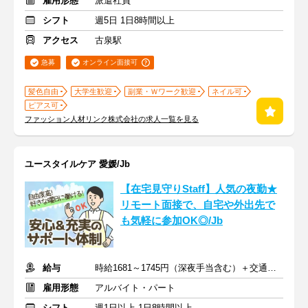
雇用形態
派遣社員
シフト
週5日 1日8時間以上
アクセス
古泉駅
急募
オンライン面接可
髪色自由
大学生歓迎
副業・Ｗワーク歓迎
ネイル可
ピアス可
ファッション人材リンク株式会社の求人一覧を見る
ユースタイルケア 愛媛/Jb
【在宅見守りStaff】人気の夜勤★
リモート面接で、自宅や外出先で
も気軽に参加OK◎/Jb
給与
時給1681～1745円（深夜手当含む）＋交通費支給
雇用形態
アルバイト・パート
シフト
週1日以上 1日8時間以上