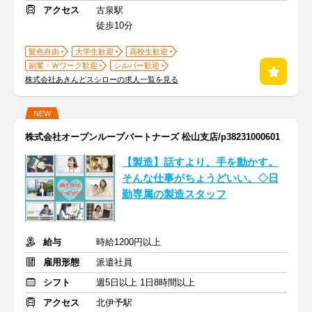
アクセス
古泉駅
徒歩10分
髪色自由
大学生歓迎
高校生歓迎
副業・Ｗワーク歓迎
シルバー歓迎
株式会社あきんどスシローの求人一覧を見る
NEW
株式会社オープンループパートナーズ 松山支店/p38231000601
【製造】話すより、手を動かす。
そんな仕事がちょうどいい。◇日
勤専属の製造スタッフ
給与
時給1200円以上
雇用形態
派遣社員
シフト
週5日以上 1日8時間以上
アクセス
北伊予駅