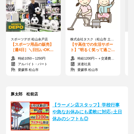
スポーツデポ 松山余戸店
株式会社タスク（松山市 土居田エリア）
【スポーツ用品の販売】
【サ高住での生活サポー
【
［週4日］＼日払いOK／
ト】"明るく笑って過ご
フ
大学生多数活躍中◎未経
す"場所♪60代での応募も
迎
時給1050～1250円
時給1200円～＋交通費規定支給
験も多数活躍!
歓迎！夜勤なし♪
ト
アルバイト・パート
派遣社員
愛媛県 松山市
愛媛県 松山市
豚太郎 松前店
【ラーメン店スタッフ】学校行事
や急なお休みにも柔軟に対応♪土日
休みのシフトも◎