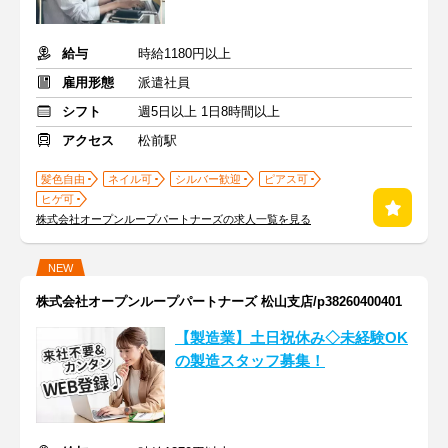
給与
時給1180円以上
雇用形態
派遣社員
シフト
週5日以上 1日8時間以上
アクセス
松前駅
髪色自由
ネイル可
シルバー歓迎
ピアス可
ヒゲ可
株式会社オープンループパートナーズの求人一覧を見る
NEW
株式会社オープンループパートナーズ 松山支店/p38260400401
【製造業】土日祝休み◇未経験OK
の製造スタッフ募集！