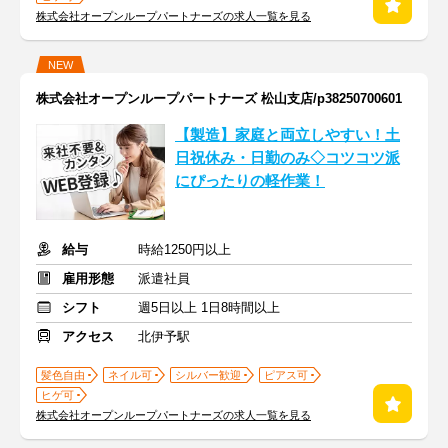
株式会社オープンループパートナーズの求人一覧を見る
NEW
株式会社オープンループパートナーズ 松山支店/p38250700601
【製造】家庭と両立しやすい！土
日祝休み・日勤のみ◇コツコツ派
にぴったりの軽作業！
給与
時給1250円以上
雇用形態
派遣社員
シフト
週5日以上 1日8時間以上
アクセス
北伊予駅
髪色自由
ネイル可
シルバー歓迎
ピアス可
ヒゲ可
株式会社オープンループパートナーズの求人一覧を見る