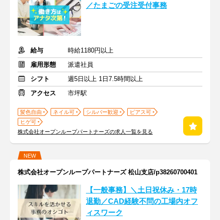
／たまごの受注受付事務
給与
時給1180円以上
雇用形態
派遣社員
シフト
週5日以上 1日7.5時間以上
アクセス
市坪駅
髪色自由
ネイル可
シルバー歓迎
ピアス可
ヒゲ可
株式会社オープンループパートナーズの求人一覧を見る
NEW
株式会社オープンループパートナーズ 松山支店/p38260700401
【一般事務】＼土日祝休み・17時
退勤／CAD経験不問の工場内オフ
ィスワーク