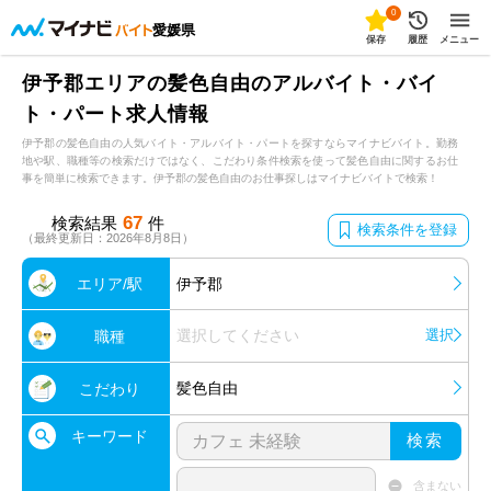
0
愛媛県
保存
履歴
メニュー
伊予郡エリアの髪色自由のアルバイト・バイ
ト・パート求人情報
伊予郡の髪色自由の人気バイト・アルバイト・パートを探すならマイナビバイト。勤務
地や駅、職種等の検索だけではなく、こだわり条件検索を使って髪色自由に関するお仕
事を簡単に検索できます。伊予郡の髪色自由のお仕事探しはマイナビバイトで検索！
67
検索結果
件
検索条件を登録
（最終更新日：2026年8月8日）
エリア/駅
伊予郡
選択してください
選択
職種
髪色自由
こだわり
キーワード
検索
含まない