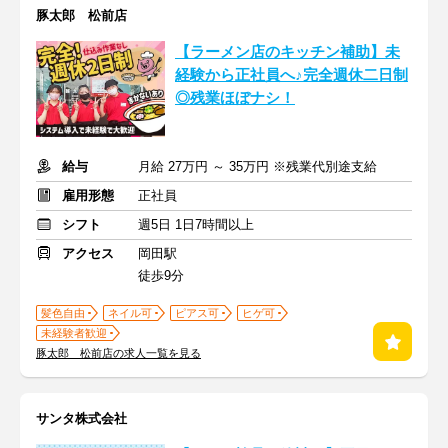
豚太郎 松前店
【ラーメン店のキッチン補助】未
経験から正社員へ♪完全週休二日制
◎残業ほぼナシ！
給与
月給 27万円 ～ 35万円 ※残業代別途支給
雇用形態
正社員
シフト
週5日 1日7時間以上
アクセス
岡田駅
徒歩9分
髪色自由
ネイル可
ピアス可
ヒゲ可
未経験者歓迎
豚太郎 松前店の求人一覧を見る
サンタ株式会社