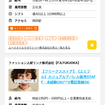
給与
月給28～45.1万円+賞与年2回+昇給年1回+交通費全額
雇用形態
正社員
シフト
週4日以上 1日8時間以上
アクセス
岡田駅
オンライン面接可
髪色自由
シルバー歓迎
ヒゲ可
未経験者歓迎
主婦(夫)歓迎
ユースタイルラボラトリー株式会社の求人一覧を見る
ファッション人材リンク株式会社【FJLFUKUOKA】
【フリークスストア】《エミフ
ル》カジュアルアパレル販売STAF
F・未経験OK(^^)/電話登録OK
給与
時給1350円～1500円以上＋交通費別途支給あり