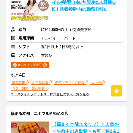
イル/髪型自由♪無資格&未経験O
K！扶養控除内の勤務◎/Ja
給与
時給1360円以上＋交通費支給
雇用形態
アルバイト・パート
シフト
週1日以上 1日6時間以上
アクセス
古泉駅
オンライン面接可
4
あと
日
髪色自由
大学生歓迎
副業・Ｗワーク歓迎
ヒゲ可
シフト自由・自己申告
ユースタイルラボラトリー株式会社の求人一覧を見る
福まる本舗 エミフルMASAKI店
【福まる本舗スタッフ】＼人気の
＜午前中のみ勤務＞も可／週2＆1