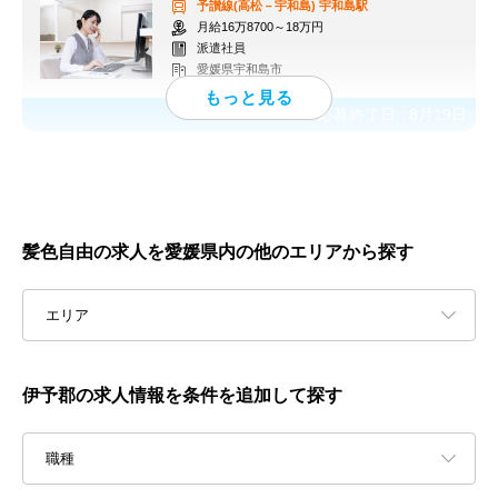
予讃線(高松－宇和島)
宇和島駅
月給16万8700～18万円
派遣社員
愛媛県宇和島市
応募終了日：
8月19日
髪色自由の求人を愛媛県内の他のエリアから探す
エリア
伊予郡の求人情報を条件を追加して探す
職種