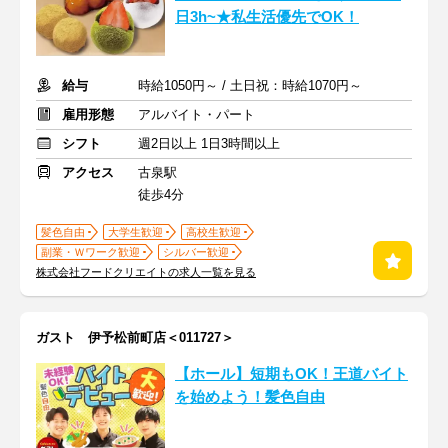
日3h~★私生活優先でOK！
給与
時給1050円～ / 土日祝：時給1070円～
雇用形態
アルバイト・パート
シフト
週2日以上 1日3時間以上
アクセス
古泉駅
徒歩4分
髪色自由
大学生歓迎
高校生歓迎
副業・Ｗワーク歓迎
シルバー歓迎
株式会社フードクリエイトの求人一覧を見る
ガスト 伊予松前町店＜011727＞
【ホール】短期もOK！王道バイト
を始めよう！髪色自由