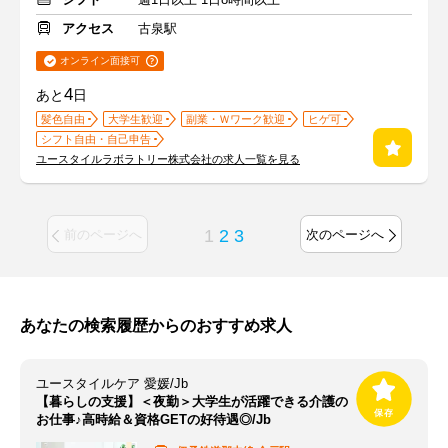
アクセス
古泉駅
オンライン面接可
4
あと
日
髪色自由
大学生歓迎
副業・Ｗワーク歓迎
ヒゲ可
シフト自由・自己申告
ユースタイルラボラトリー株式会社の求人一覧を見る
1
2
3
前のページへ
次のページへ
あなたの検索履歴からのおすすめ求人
ユースタイルケア 愛媛/Jb
【暮らしの支援】＜夜勤＞大学生が活躍できる介護の
お仕事♪高時給＆資格GETの好待遇◎/Jb