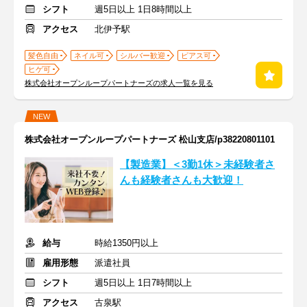
シフト
週5日以上 1日8時間以上
アクセス
北伊予駅
髪色自由
ネイル可
シルバー歓迎
ピアス可
ヒゲ可
株式会社オープンループパートナーズの求人一覧を見る
NEW
株式会社オープンループパートナーズ 松山支店/p38220801101
【製造業】＜3勤1休＞未経験者さ
んも経験者さんも大歓迎！
給与
時給1350円以上
雇用形態
派遣社員
シフト
週5日以上 1日7時間以上
アクセス
古泉駅