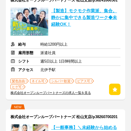
株式会社オープンループパートナーズ 松山支店/p38241000301
【製造】モクモク作業派、集合。
静かに集中できる製造ワーク◆未
経験OK！
給与
時給1200円以上
雇用形態
派遣社員
シフト
週5日以上 1日8時間以上
アクセス
北伊予駅
髪色自由
ネイル可
シルバー歓迎
ピアス可
ヒゲ可
株式会社オープンループパートナーズの求人一覧を見る
NEW
株式会社オープンループパートナーズ 松山支店/p38260700201
【一般事務】＼未経験から始める