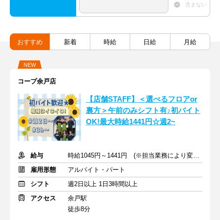
含まない
おすすめ
新着
時給
日給
月給
NEW
コープ余戸店
【店舗STAFF】＜選べるフロアor
裏方＞午前のみシフト有♪初バイト
OK!最大時給1441円☆週2~
給与
時給1045円～1441円 (※担当業務により変動)＋交通費
雇用形態
アルバイト・パート
シフト
週2日以上 1日3時間以上
アクセス
余戸駅
徒歩8分