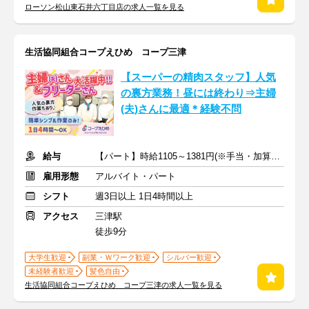
ローソン松山東石井六丁目店の求人一覧を見る
生活協同組合コープえひめ コープ三津
【スーパーの精肉スタッフ】人気
の裏方業務！昼には終わり⇒主婦
(夫)さんに最適＊経験不問
給与
【パート】時給1105～1381円(※手当・加算含む) ＋交通費
雇用形態
アルバイト・パート
シフト
週3日以上 1日4時間以上
アクセス
三津駅
徒歩9分
大学生歓迎
副業・Ｗワーク歓迎
シルバー歓迎
未経験者歓迎
髪色自由
生活協同組合コープえひめ コープ三津の求人一覧を見る