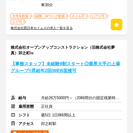
車30分
大学生歓迎
副業・Ｗワーク歓迎
ネイル可
ピアス可
ヒゲ可
株式会社西日本セイムスの求人一覧を見る
株式会社オープンアップコンストラクション（旧株式会社夢
真）卯之町/o
【事務スタッフ】未経験9割スタート◎業界大手の上場
グループ!!昇給年2回/WEB面接可
給与
月給26万5000円～（20時間分の固定残業時間代を含む）
雇用形態
正社員
シフト
週5日 1日8時間以上
アクセス
卯之町駅