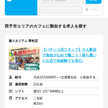
含まない
西予市エリアのカフェに類似する求人を探す
遊スタジアム 野村店
【パチンコ店スタッフ】少人数店
で負担少なめで働こう！落ち着い
たお店で未経験でも安心♪
給与
月給23万5000円～+交通費支給 ※家族手当・住宅手当あり
雇用形態
正社員
シフト
週5日 1日7.5時間以上
アクセス
二名駅
車33分