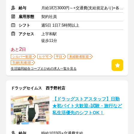
給与
月給18万3000円～+交通費(支給規定あり)+各種手当
雇用形態
契約社員
シフト
週5日 1日7.5時間以上
アクセス
上宇和駅
徒歩11分
2
あと
日
シルバー歓迎
ヒゲ可
平日
未経験者歓迎
主婦(夫)歓迎
生活協同組合コープえひめの求人一覧を見る
ドラッグセイムス 西予野村店
【ドラッグストアスタッフ】日勤
★初バイト大歓迎♪試験・旅行など
私生活優先のシフトOK！
給与
時給1033円+交通費支給