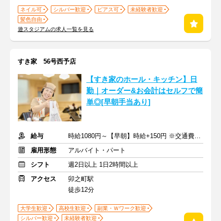
ネイル可
シルバー歓迎
ピアス可
未経験者歓迎
髪色自由
遊スタジアムの求人一覧を見る
すき家 56号西予店
【すき家のホール・キッチン】日
勤｜オーダー&お会計はセルフで簡
単◎[早朝手当あり]
給与
時給1080円～【早朝】時給+150円 ※交通費支給
雇用形態
アルバイト・パート
シフト
週2日以上 1日2時間以上
アクセス
卯之町駅
徒歩12分
大学生歓迎
高校生歓迎
副業・Ｗワーク歓迎
シルバー歓迎
未経験者歓迎