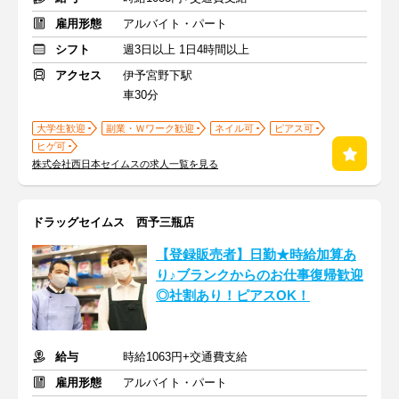
雇用形態
アルバイト・パート
シフト
週3日以上 1日4時間以上
アクセス
伊予宮野下駅
車30分
大学生歓迎
副業・Ｗワーク歓迎
ネイル可
ピアス可
ヒゲ可
株式会社西日本セイムスの求人一覧を見る
ドラッグセイムス 西予三瓶店
【登録販売者】日勤★時給加算あ
り♪ブランクからのお仕事復帰歓迎
◎社割あり！ピアスOK！
給与
時給1063円+交通費支給
雇用形態
アルバイト・パート