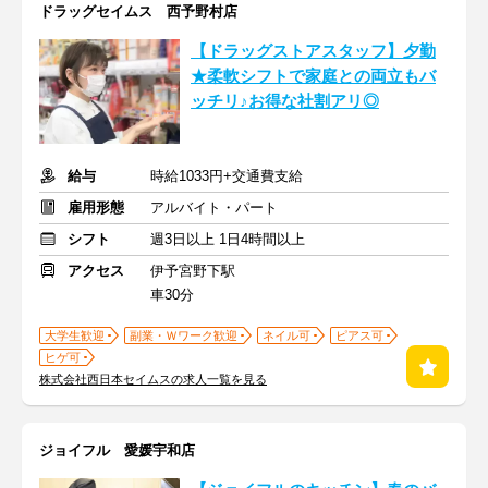
ドラッグセイムス 西予野村店
【ドラッグストアスタッフ】夕勤
★柔軟シフトで家庭との両立もバ
ッチリ♪お得な社割アリ◎
給与
時給1033円+交通費支給
雇用形態
アルバイト・パート
シフト
週3日以上 1日4時間以上
アクセス
伊予宮野下駅
車30分
大学生歓迎
副業・Ｗワーク歓迎
ネイル可
ピアス可
ヒゲ可
株式会社西日本セイムスの求人一覧を見る
ジョイフル 愛媛宇和店