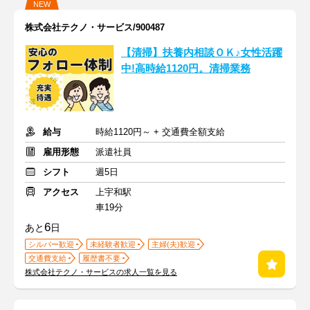
NEW
株式会社テクノ・サービス/900487
【清掃】扶養内相談ＯＫ♪女性活躍
中!高時給1120円。清掃業務
給与
時給1120円～ + 交通費全額支給
雇用形態
派遣社員
シフト
週5日
アクセス
上宇和駅
車19分
6
あと
日
シルバー歓迎
未経験者歓迎
主婦(夫)歓迎
交通費支給
履歴書不要
株式会社テクノ・サービスの求人一覧を見る