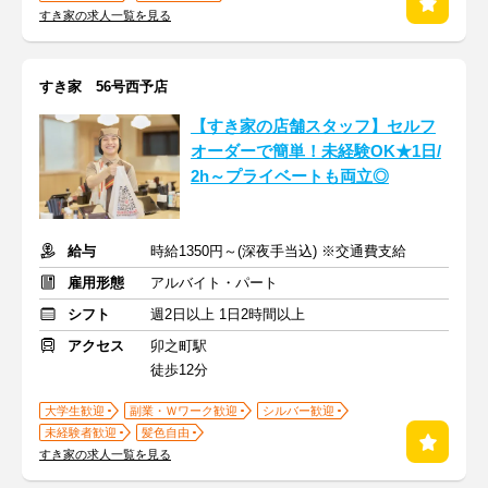
すき家の求人一覧を見る
すき家 56号西予店
【すき家の店舗スタッフ】セルフ
オーダーで簡単！未経験OK★1日/
2h～プライベートも両立◎
給与
時給1350円～(深夜手当込) ※交通費支給
雇用形態
アルバイト・パート
シフト
週2日以上 1日2時間以上
アクセス
卯之町駅
徒歩12分
大学生歓迎
副業・Ｗワーク歓迎
シルバー歓迎
未経験者歓迎
髪色自由
すき家の求人一覧を見る