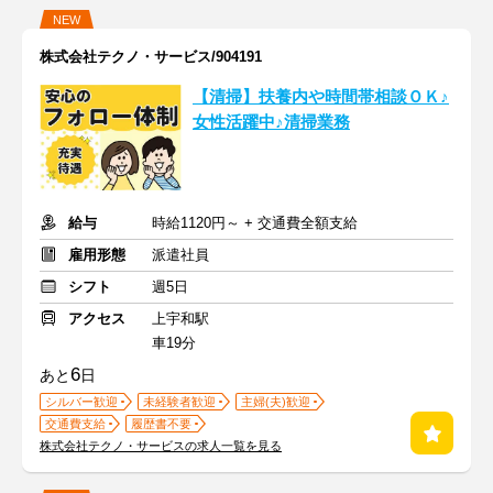
NEW
株式会社テクノ・サービス/904191
【清掃】扶養内や時間帯相談ＯＫ♪
女性活躍中♪清掃業務
給与
時給1120円～ + 交通費全額支給
雇用形態
派遣社員
シフト
週5日
アクセス
上宇和駅
車19分
6
あと
日
シルバー歓迎
未経験者歓迎
主婦(夫)歓迎
交通費支給
履歴書不要
株式会社テクノ・サービスの求人一覧を見る