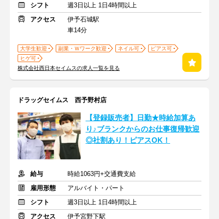
シフト
週3日以上 1日4時間以上
アクセス
伊予石城駅
車14分
大学生歓迎
副業・Ｗワーク歓迎
ネイル可
ピアス可
ヒゲ可
株式会社西日本セイムスの求人一覧を見る
ドラッグセイムス 西予野村店
【登録販売者】日勤★時給加算あ
り♪ブランクからのお仕事復帰歓迎
◎社割あり！ピアスOK！
給与
時給1063円+交通費支給
雇用形態
アルバイト・パート
シフト
週3日以上 1日4時間以上
アクセス
伊予宮野下駅