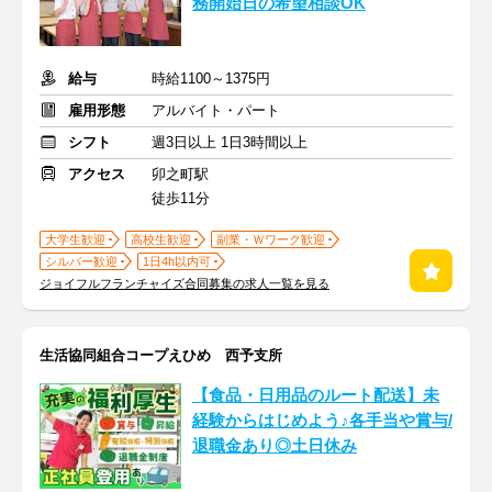
務開始日の希望相談OK
給与
時給1100～1375円
雇用形態
アルバイト・パート
シフト
週3日以上 1日3時間以上
アクセス
卯之町駅
徒歩11分
大学生歓迎
高校生歓迎
副業・Ｗワーク歓迎
シルバー歓迎
1日4h以内可
ジョイフルフランチャイズ合同募集の求人一覧を見る
生活協同組合コープえひめ 西予支所
【食品・日用品のルート配送】未
経験からはじめよう♪各手当や賞与/
退職金あり◎土日休み