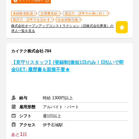
オンライン面接可
未経験者歓迎
交通費支給
英語力・語学力が身に付く
英語力・語学力を活かす
社会保険完備
株式会社オープンアップコンストラクション（旧株式会社夢真）の
求人一覧を見る
カイテク株式会社-784
【見守りスタッフ】[登録制]激短1日のみ！日払いで即
金GET♪履歴書＆面接不要★
給与
時給 1300円以上
雇用形態
アルバイト・パート
シフト
週1日以上
アクセス
伊予石城駅
1
あと
日