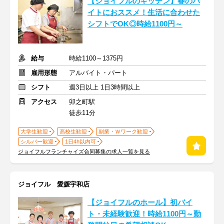
【ジョイフルのキッチン】春のバ
イトにおススメ！生活に合わせた
シフトでOK◎時給1100円～
給与
時給1100～1375円
雇用形態
アルバイト・パート
シフト
週3日以上 1日3時間以上
アクセス
卯之町駅
徒歩11分
大学生歓迎
高校生歓迎
副業・Ｗワーク歓迎
シルバー歓迎
1日4h以内可
ジョイフルフランチャイズ合同募集の求人一覧を見る
ジョイフル 愛媛宇和店
【ジョイフルのホール】初バイ
ト・未経験歓迎！時給1100円～勤