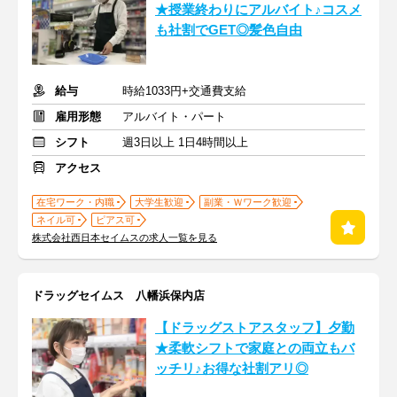
★授業終わりにアルバイト♪コスメ
も社割でGET◎髪色自由
給与
時給1033円+交通費支給
雇用形態
アルバイト・パート
シフト
週3日以上 1日4時間以上
アクセス
在宅ワーク・内職
大学生歓迎
副業・Ｗワーク歓迎
ネイル可
ピアス可
株式会社西日本セイムスの求人一覧を見る
ドラッグセイムス 八幡浜保内店
【ドラッグストアスタッフ】夕勤
★柔軟シフトで家庭との両立もバ
ッチリ♪お得な社割アリ◎