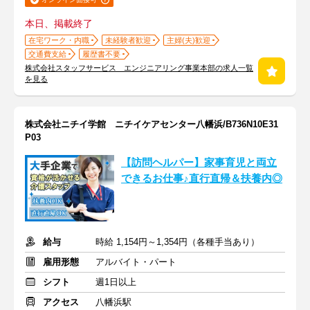
本日、掲載終了
在宅ワーク・内職
未経験者歓迎
主婦(夫)歓迎
交通費支給
履歴書不要
株式会社スタッフサービス エンジニアリング事業本部の求人一覧
を見る
株式会社ニチイ学館 ニチイケアセンター八幡浜/B736N10E31
P03
【訪問ヘルパー】家事育児と両立
できるお仕事♪直行直帰＆扶養内◎
給与
時給 1,154円～1,354円（各種手当あり）
雇用形態
アルバイト・パート
シフト
週1日以上
アクセス
八幡浜駅