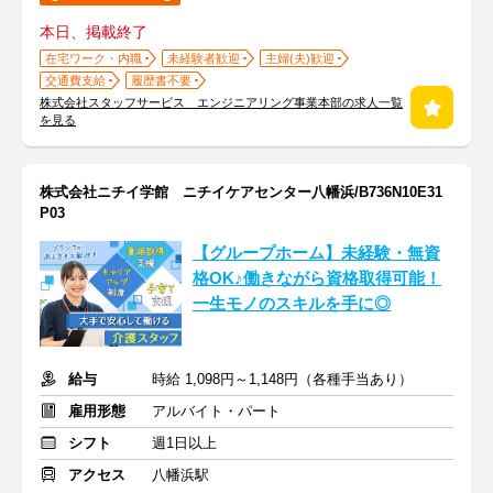
本日、掲載終了
在宅ワーク・内職
未経験者歓迎
主婦(夫)歓迎
交通費支給
履歴書不要
株式会社スタッフサービス エンジニアリング事業本部の求人一覧
を見る
株式会社ニチイ学館 ニチイケアセンター八幡浜/B736N10E31
P03
【グループホーム】未経験・無資
格OK♪働きながら資格取得可能！
一生モノのスキルを手に◎
給与
時給 1,098円～1,148円（各種手当あり）
雇用形態
アルバイト・パート
シフト
週1日以上
アクセス
八幡浜駅