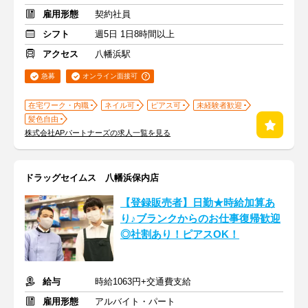
雇用形態
契約社員
シフト
週5日 1日8時間以上
アクセス
八幡浜駅
急募
オンライン面接可
在宅ワーク・内職
ネイル可
ピアス可
未経験者歓迎
髪色自由
株式会社APパートナーズの求人一覧を見る
ドラッグセイムス 八幡浜保内店
【登録販売者】日勤★時給加算あ
り♪ブランクからのお仕事復帰歓迎
◎社割あり！ピアスOK！
給与
時給1063円+交通費支給
雇用形態
アルバイト・パート