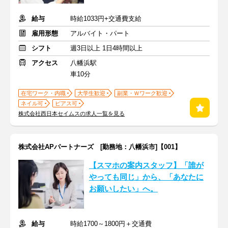
給与
時給1033円+交通費支給
雇用形態
アルバイト・パート
シフト
週3日以上 1日4時間以上
アクセス
八幡浜駅
車10分
在宅ワーク・内職
大学生歓迎
副業・Ｗワーク歓迎
ネイル可
ピアス可
株式会社西日本セイムスの求人一覧を見る
株式会社APパートナーズ [勤務地：八幡浜市]【001】
【スマホの案内スタッフ】「誰が
やっても同じ」から、「あなたに
お願いしたい」へ。
給与
時給1700～1800円＋交通費