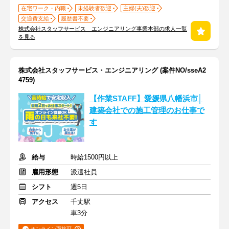
在宅ワーク・内職
未経験者歓迎
主婦(夫)歓迎
交通費支給
履歴書不要
株式会社スタッフサービス エンジニアリング事業本部の求人一覧
を見る
株式会社スタッフサービス・エンジニアリング (案件NO/sseA2
4759)
【作業STAFF】愛媛県八幡浜市│
建築会社での施工管理のお仕事で
す
給与
時給1500円以上
雇用形態
派遣社員
シフト
週5日
アクセス
千丈駅
車3分
オンライン面接可