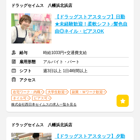
ドラッグセイムス 八幡浜北浜店
【ドラッグストアスタッフ】日勤
★未経験歓迎！柔軟シフト♪髪色自
由◎ネイル・ピアスOK
給与
時給1033円+交通費支給
雇用形態
アルバイト・パート
シフト
週3日以上 1日4時間以上
アクセス
在宅ワーク・内職
大学生歓迎
副業・Ｗワーク歓迎
ネイル可
ピアス可
株式会社西日本セイムスの求人一覧を見る
ドラッグセイムス 八幡浜北浜店
【ドラッグストアスタッフ】夕勤