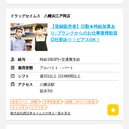
ドラッグセイムス 八幡浜江戸岡店
【登録販売者】日勤★時給加算あ
り♪ブランクからのお仕事復帰歓迎
◎社割あり！ピアスOK！
給与
時給1063円+交通費支給
雇用形態
アルバイト・パート
シフト
週3日以上 1日4時間以上
アクセス
八幡浜駅
徒歩3分
在宅ワーク・内職
大学生歓迎
副業・Ｗワーク歓迎
ネイル可
ピアス可
株式会社西日本セイムスの求人一覧を見る