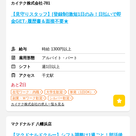
カイテク株式会社-781
【見守りスタッフ】[登録制]激短1日のみ！日払いで即
金GET♪履歴書＆面接不要★
給与
時給 1300円以上
雇用形態
アルバイト・パート
シフト
週1日以上
アクセス
千丈駅
2
あと
日
在宅ワーク・内職
大学生歓迎
単発（1日OK）
副業・Ｗワーク歓迎
シルバー歓迎
カイテク株式会社の求人一覧を見る
マクドナルド 八幡浜店
【マクドナルドクルー】シフト調整は1週ごと！部活後