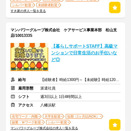
シルバー歓迎
未経験者歓迎
すき家の求人一覧を見る
マンパワーグループ株式会社 ケアサービス事業本部 松山支
店/1001333S
【暮らしサポートSTAFF】高級マ
ンションで日常生活のお手伝いな
ど◎
給与
【経験者】時給1300円～【未経験】時給1200円～ ※交通費全額
雇用形態
派遣社員
シフト
週3日以上 1日4時間以上
アクセス
八幡浜駅
在宅ワーク・内職
大学生歓迎
短期（1ヶ月以内OK）
副業・Ｗワーク歓迎
シルバー歓迎
マンパワーグループ株式会社の求人一覧を見る