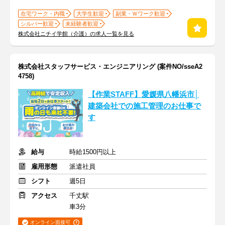
在宅ワーク・内職
大学生歓迎
副業・Ｗワーク歓迎
シルバー歓迎
未経験者歓迎
株式会社ニチイ学館（介護）の求人一覧を見る
株式会社スタッフサービス・エンジニアリング (案件NO/sseA2
4758)
【作業STAFF】愛媛県八幡浜市│
建築会社での施工管理のお仕事で
す
給与
時給1500円以上
雇用形態
派遣社員
シフト
週5日
アクセス
千丈駅
車3分
オンライン面接可