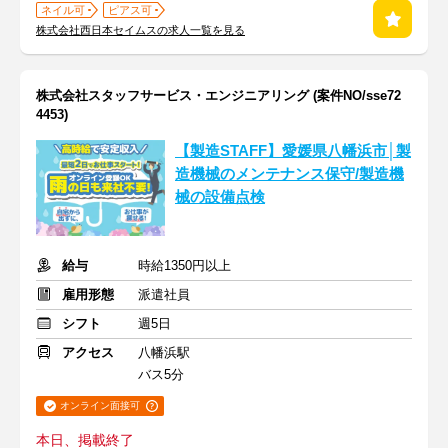
ネイル可
ピアス可
株式会社西日本セイムスの求人一覧を見る
株式会社スタッフサービス・エンジニアリング (案件NO/sse72
4453)
【製造STAFF】愛媛県八幡浜市│製
造機械のメンテナンス保守/製造機
械の設備点検
給与
時給1350円以上
雇用形態
派遣社員
シフト
週5日
アクセス
八幡浜駅
バス5分
オンライン面接可
本日、掲載終了