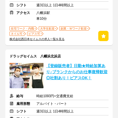
シフト
週3日以上 1日4時間以上
アクセス
八幡浜駅
車10分
在宅ワーク・内職
大学生歓迎
副業・Ｗワーク歓迎
ネイル可
ピアス可
株式会社西日本セイムスの求人一覧を見る
ドラッグセイムス 八幡浜北浜店
【登録販売者】日勤★時給加算あ
り♪ブランクからのお仕事復帰歓迎
◎社割あり！ピアスOK！
給与
時給1093円+交通費支給
雇用形態
アルバイト・パート
シフト
週3日以上 1日4時間以上