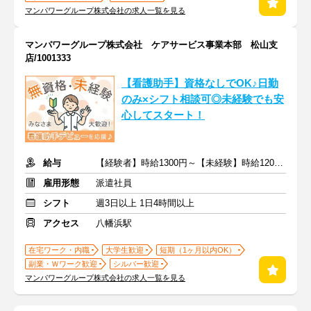
マンパワーグループ株式会社の求人一覧を見る
マンパワーグループ株式会社 ケアサービス事業本部 松山支
店/1001333
【看護助手】資格なしでOK♪日勤
のみ×シフト相談可◎未経験でも安
心してスタート！
給与
【経験者】時給1300円～【未経験】時給1200円～ ※交通費全額
雇用形態
派遣社員
シフト
週3日以上 1日4時間以上
アクセス
八幡浜駅
在宅ワーク・内職
大学生歓迎
短期（1ヶ月以内OK）
副業・Ｗワーク歓迎
シルバー歓迎
マンパワーグループ株式会社の求人一覧を見る