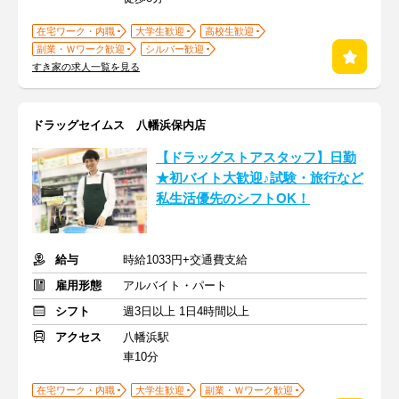
在宅ワーク・内職
大学生歓迎
高校生歓迎
副業・Ｗワーク歓迎
シルバー歓迎
すき家の求人一覧を見る
ドラッグセイムス 八幡浜保内店
【ドラッグストアスタッフ】日勤
★初バイト大歓迎♪試験・旅行など
私生活優先のシフトOK！
給与
時給1033円+交通費支給
雇用形態
アルバイト・パート
シフト
週3日以上 1日4時間以上
アクセス
八幡浜駅
車10分
在宅ワーク・内職
大学生歓迎
副業・Ｗワーク歓迎