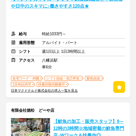
や日中のスキマに♪働きやすさ120点★
給与
時給1033円～
雇用形態
アルバイト・パート
シフト
週1日以上 1日2時間以上
アクセス
八幡浜駅
車6分
在宅ワーク・内職
シフト自由・自己申告
髪色自由
1日4h以内可
扶養控除内勤務可
日本マクドナルド株式会社の求人一覧を見る
有限会社徳松 どーや店
【鮮魚の加工・販売スタッフ】9～
12時の3時間☆地域密着の鮮魚専門
店♪Wワーク＆扶養内◎