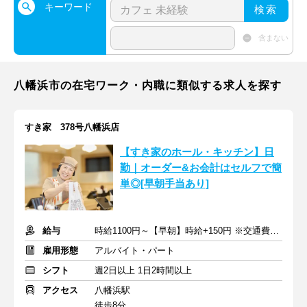
キーワード
検索
含まない
八幡浜市の在宅ワーク・内職に類似する求人を探す
すき家 378号八幡浜店
【すき家のホール・キッチン】日
勤｜オーダー&お会計はセルフで簡
単◎[早朝手当あり]
給与
時給1100円～【早朝】時給+150円 ※交通費支給
雇用形態
アルバイト・パート
シフト
週2日以上 1日2時間以上
アクセス
八幡浜駅
徒歩8分