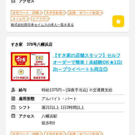
アクセス
在宅ワーク・内職
大学生歓迎
副業・Ｗワーク歓迎
ネイル可
ピアス可
株式会社西日本セイムスの求人一覧を見る
すき家 378号八幡浜店
【すき家の店舗スタッフ】セルフ
オーダーで簡単！未経験OK★1日/
2h～プライベートも両立◎
給与
時給1375円～(深夜手当込) ※交通費支給
雇用形態
アルバイト・パート
シフト
週2日以上 1日2時間以上
アクセス
八幡浜駅
徒歩8分
在宅ワーク・内職
大学生歓迎
副業・Ｗワーク歓迎