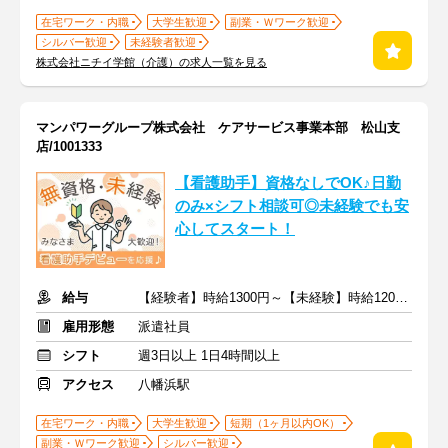
在宅ワーク・内職
大学生歓迎
副業・Ｗワーク歓迎
シルバー歓迎
未経験者歓迎
株式会社ニチイ学館（介護）の求人一覧を見る
マンパワーグループ株式会社 ケアサービス事業本部 松山支
店/1001333
【看護助手】資格なしでOK♪日勤
のみ×シフト相談可◎未経験でも安
心してスタート！
給与
【経験者】時給1300円～【未経験】時給1200円～ ※交通費全額
雇用形態
派遣社員
シフト
週3日以上 1日4時間以上
アクセス
八幡浜駅
在宅ワーク・内職
大学生歓迎
短期（1ヶ月以内OK）
副業・Ｗワーク歓迎
シルバー歓迎