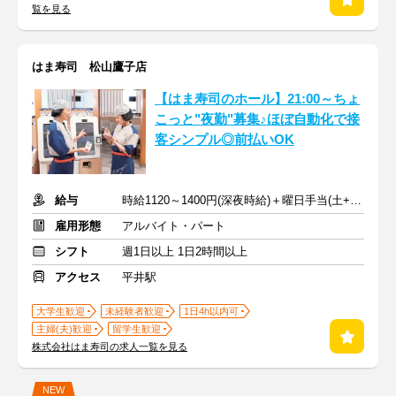
覧を見る
はま寿司 松山鷹子店
【はま寿司のホール】21:00～ちょ
こっと"夜勤"募集♪ほぼ自動化で接
客シンプル◎前払いOK
給与
時給1120～1400円(深夜時給)＋曜日手当(土+70円、日祝+100円)
雇用形態
アルバイト・パート
シフト
週1日以上 1日2時間以上
アクセス
平井駅
大学生歓迎
未経験者歓迎
1日4h以内可
主婦(夫)歓迎
留学生歓迎
株式会社はま寿司の求人一覧を見る
NEW