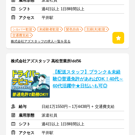
雇用形態
派遣社員
シフト
週4日以上 1日8時間以上
アクセス
平井駅
シルバー歓迎
未経験者歓迎
髪色自由
主婦(夫)歓迎
交通費支給
株式会社アズスタッフの求人一覧を見る
株式会社アズスタッフ 高松営業所/dd56
【配送スタッフ】ブランク＆未経
験◎普通免許があればOK！40代～
60代活躍中★日払いも可◎
給与
日給1万1550円～1万4438円 + 交通費支給
雇用形態
派遣社員
シフト
週4日以上 1日8時間以上
アクセス
平井駅