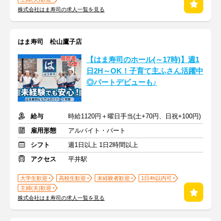
株式会社はま寿司の求人一覧を見る
はま寿司 松山鷹子店
【はま寿司のホール(～17時)】週1
日2H～OK！子育て主ふさん活躍中
◎パートデビューも♪
給与
時給1120円＋曜日手当(土+70円、日祝+100円)
雇用形態
アルバイト・パート
シフト
週1日以上 1日2時間以上
アクセス
平井駅
大学生歓迎
高校生歓迎
未経験者歓迎
1日4h以内可
主婦(夫)歓迎
株式会社はま寿司の求人一覧を見る