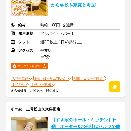
から学校や家庭と両立!
給与
時給1100円+交通費
雇用形態
アルバイト・パート
シフト
週2日以上 1日4時間以上
アクセス
平井駅
車7分
オンライン面接可
大学生歓迎
短期（1ヶ月以内OK）
副業・Ｗワーク歓迎
ネイル可
シルバー歓迎
株式会社ゼロンの求人一覧を見る
すき家 11号松山久米窪田店
【すき家のホール・キッチン】日
勤｜オーダー&お会計はセルフで簡