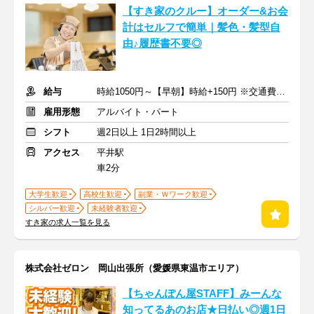
【すき家のクルー】オーダー&お会
計はセルフで簡単｜髪色・髪型自
由♪履歴書不要◎
給与
時給1050円～【早朝】時給+150円 ※交通費支給
雇用形態
アルバイト・パート
シフト
週2日以上 1日2時間以上
アクセス
平井駅
車2分
大学生歓迎
高校生歓迎
副業・Ｗワーク歓迎
シルバー歓迎
未経験者歓迎
すき家の求人一覧を見る
株式会社ゼロン 岡山出張所（愛媛県東温市エリア）
【ちゃんぽん屋STAFF】みーんな
知ってるあのお店★日払い◎週1日