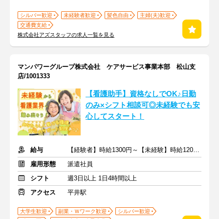
シルバー歓迎
未経験者歓迎
髪色自由
主婦(夫)歓迎
交通費支給
株式会社アズスタッフの求人一覧を見る
マンパワーグループ株式会社 ケアサービス事業本部 松山支
店/1001333
【看護助手】資格なしでOK♪日勤
のみ×シフト相談可◎未経験でも安
心してスタート！
給与
【経験者】時給1300円～【未経験】時給1200円～ ※交通費全額
雇用形態
派遣社員
シフト
週3日以上 1日4時間以上
アクセス
平井駅
大学生歓迎
副業・Ｗワーク歓迎
シルバー歓迎