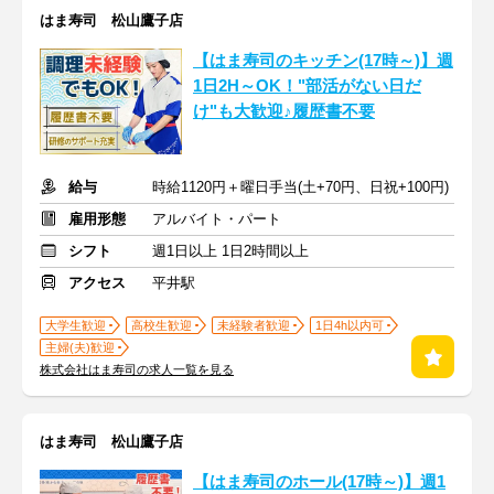
はま寿司 松山鷹子店
【はま寿司のキッチン(17時～)】週
1日2H～OK！"部活がない日だ
け"も大歓迎♪履歴書不要
給与
時給1120円＋曜日手当(土+70円、日祝+100円)
雇用形態
アルバイト・パート
シフト
週1日以上 1日2時間以上
アクセス
平井駅
大学生歓迎
高校生歓迎
未経験者歓迎
1日4h以内可
主婦(夫)歓迎
株式会社はま寿司の求人一覧を見る
はま寿司 松山鷹子店
【はま寿司のホール(17時～)】週1