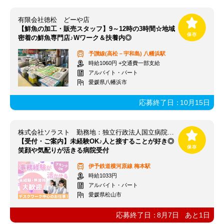
有限会社徳松 どーや店
【鮮魚の加工・販売スタッフ】9～12時の3時間☆地域
密着の鮮魚専門店♪Wワーク＆扶養内◎
予讃線(高松－宇和島)
八幡浜駅
時給1060円 +交通費一部支給
アルバイト・パート
愛媛県八幡浜市
応募終了日：
10月15日
株式会社ソラスト 勤務地：独立行政法人国立病院機構 四国がんセンター/3818010054-004
【受付・ご案内】未経験OK♪人と接することが好き◎
笑顔や気配りが活きる病院受付
伊予鉄道横河原線
梅本駅
時給1033円
アルバイト・パート
愛媛県松山市
応募終了日：
8月7日
あと
1
日