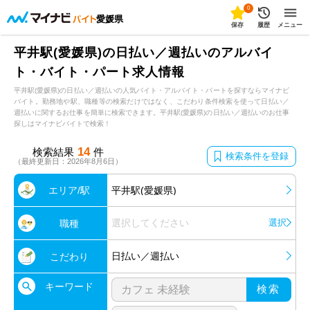
0
愛媛県
保存
履歴
メニュー
平井駅(愛媛県)の日払い／週払いのアルバイ
ト・バイト・パート求人情報
平井駅(愛媛県)の日払い／週払いの人気バイト・アルバイト・パートを探すならマイナビ
バイト。勤務地や駅、職種等の検索だけではなく、こだわり条件検索を使って日払い／
週払いに関するお仕事を簡単に検索できます。平井駅(愛媛県)の日払い／週払いのお仕事
探しはマイナビバイトで検索！
14
検索結果
件
検索条件を登録
（最終更新日：2026年8月6日）
エリア/駅
平井駅(愛媛県)
選択してください
選択
職種
日払い／週払い
こだわり
キーワード
検索