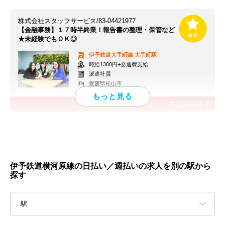
株式会社スタッフサービス/83-04421977
【金融事務】１７時半終業！報告書の整理・保管など
★未経験でもＯＫ◎
伊予鉄道大手町線
大手町駅
時給1300円+交通費支給
派遣社員
愛媛県松山市
本日掲載終了
伊予鉄道横河原線の日払い／週払いの求人を別の駅から
探す
駅