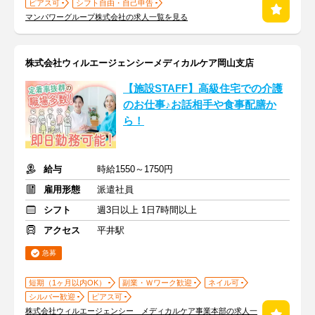
ピアス可
シフト自由・自己申告
マンパワーグループ株式会社の求人一覧を見る
株式会社ウィルエージェンシーメディカルケア岡山支店
【施設STAFF】高級住宅での介護
のお仕事♪お話相手や食事配膳か
ら！
給与
時給1550～1750円
雇用形態
派遣社員
シフト
週3日以上 1日7時間以上
アクセス
平井駅
急募
短期（1ヶ月以内OK）
副業・Ｗワーク歓迎
ネイル可
シルバー歓迎
ピアス可
株式会社ウィルエージェンシー メディカルケア事業本部の求人一