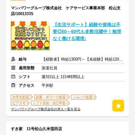
マンパワーグループ株式会社 ケアサービス事業本部 松山支
店/1001333S
【生活サポート】経験や資格は不
要◎50～60代も多数活躍中！無理
なく働ける環境♪
給与
【経験者】時給1300円～【未経験】時給1200円～ ※交通費全額
雇用形態
派遣社員
シフト
週3日以上 1日4時間以上
アクセス
平井駅
大学生歓迎
副業・Ｗワーク歓迎
シルバー歓迎
ピアス可
シフト自由・自己申告
マンパワーグループ株式会社の求人一覧を見る
すき家 11号松山久米窪田店