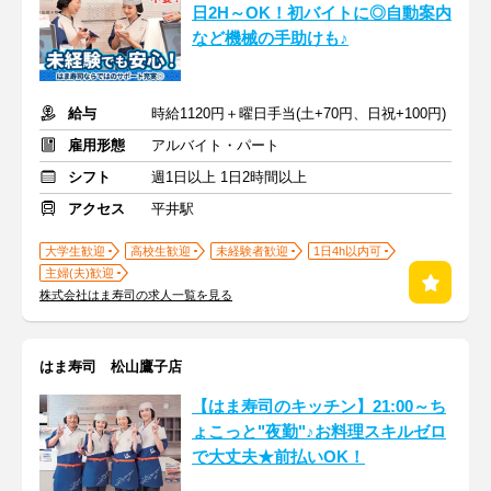
日2H～OK！初バイトに◎自動案内
など機械の手助けも♪
給与
時給1120円＋曜日手当(土+70円、日祝+100円)
雇用形態
アルバイト・パート
シフト
週1日以上 1日2時間以上
アクセス
平井駅
大学生歓迎
高校生歓迎
未経験者歓迎
1日4h以内可
主婦(夫)歓迎
株式会社はま寿司の求人一覧を見る
はま寿司 松山鷹子店
【はま寿司のキッチン】21:00～ち
ょこっと"夜勤"♪お料理スキルゼロ
で大丈夫★前払いOK！