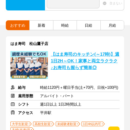
含まない
おすすめ
新着
時給
日給
月給
はま寿司 松山鷹子店
【はま寿司のキッチン(～17時)】週
1日2H～OK！家事と両立ラクラク
♪お寿司も握らず簡単◎
給与
時給1120円＋曜日手当(土+70円、日祝+100円)
雇用形態
アルバイト・パート
シフト
週1日以上 1日2時間以上
アクセス
平井駅
大学生歓迎
高校生歓迎
未経験者歓迎
1日4h以内可
主婦(夫)歓迎