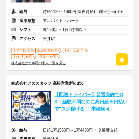
給与
時給1120～1400円(深夜時給)＋曜日手当(土+70円、日祝+100円)
雇用形態
アルバイト・パート
シフト
週1日以上 1日2時間以上
アクセス
平井駅
大学生歓迎
未経験者歓迎
1日4h以内可
主婦(夫)歓迎
留学生歓迎
株式会社はま寿司の求人一覧を見る
株式会社アズスタッフ 高松営業所/dd56
【配送ドライバー】普通免許でO
K！経験不問なのに高日給＆日払い
で"スグ稼げる"！未経験可
給与
日給1万1550円～1万4438円 + 交通費支給