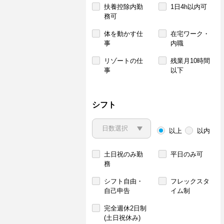
扶養控除内勤
1日4h以内可
務可
体を動かす仕
在宅ワーク・
事
内職
リゾートの仕
残業月10時間
事
以下
シフト
以上
以内
土日祝のみ勤
平日のみ可
務
シフト自由・
フレックスタ
自己申告
イム制
完全週休2日制
(土日祝休み)