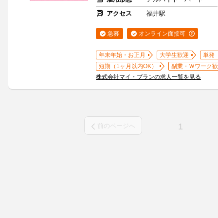
アクセス
福井駅
急募
オンライン面接可
年末年始・お正月
大学生歓迎
単発
短期（1ヶ月以内OK）
副業・Ｗワーク歓
株式会社マイ・プランの求人一覧を見る
1
前のページへ