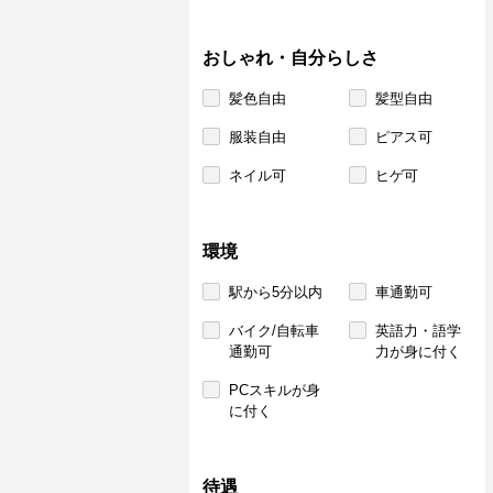
おしゃれ・自分らしさ
髪色自由
髪型自由
服装自由
ピアス可
ネイル可
ヒゲ可
環境
駅から5分以内
車通勤可
バイク/自転車
英語力・語学
通勤可
力が身に付く
PCスキルが身
に付く
待遇