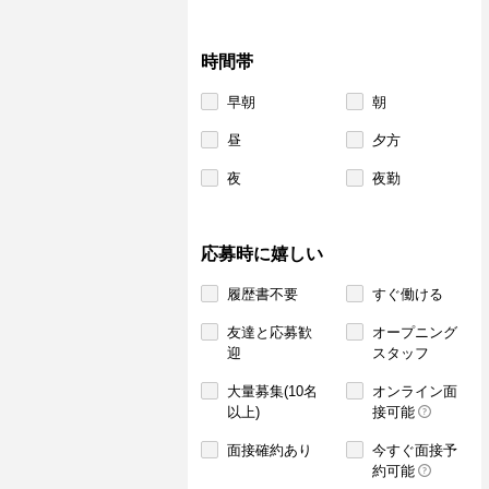
時間帯
早朝
朝
昼
夕方
夜
夜勤
応募時に嬉しい
履歴書不要
すぐ働ける
友達と応募歓
オープニング
迎
スタッフ
大量募集(10名
オンライン面
以上)
接可能
面接確約あり
今すぐ面接予
約可能