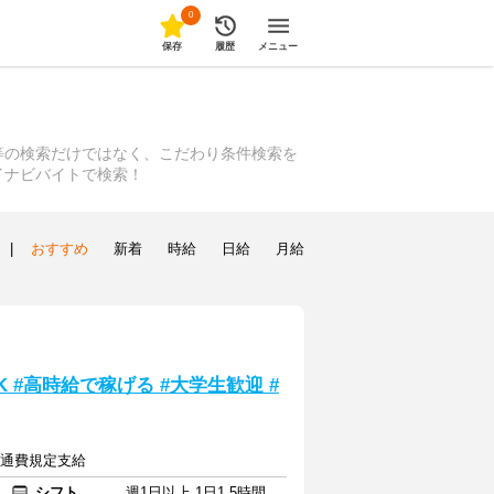
0
保存
履歴
メニュー
等の検索だけではなく、こだわり条件検索を
イナビバイトで検索！
|
おすすめ
新着
時給
日給
月給
 #高時給で稼げる #大学生歓迎 #
＋交通費規定支給
シフト
週1日以上 1日1.5時間以上