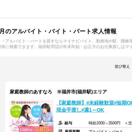
月のアルバイト・バイト・パート求人情報
ト・アルバイト・パートを探すならマイナビバイト。勤務地や駅、職種
簡単に検索できます。福井駅周辺の年末年始・お正月のお仕事探しはマ
並び替え
家庭教師のあすなろ ※福井市(福井駅)エリア
【家庭教師】#未経験歓迎#短期OK
現金手渡し#週1～OK
給与
時給2000～3500円 
雇用形態
アルバイト・パート