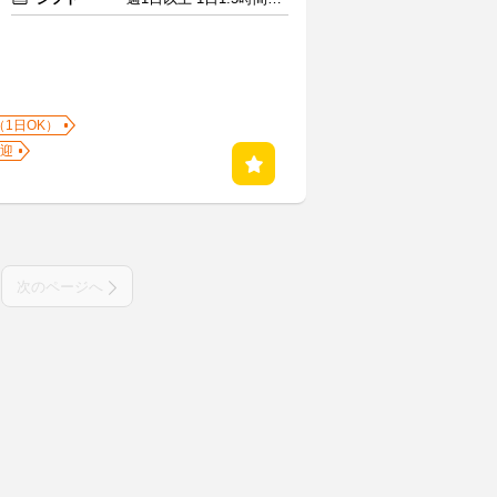
（1日OK）
迎
次のページへ