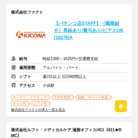
株式会社ファクト
【パチンコ店STAFF】［職業紹
介］昇給あり/賞与あり/ピアスOK
[10276]A
給与
時給1300～1625円+交通費支給
雇用形態
アルバイト・パート
シフト
週2日以上 1日5時間以上
アクセス
小浜駅
オープニングスタッフ
大学生歓迎
副業・Ｗワーク歓迎
ネイル可
ピアス可
株式会社ファクトの求人一覧を見る
株式会社ルフト・メディカルケア 滋賀オフィス/411《411★D
MC》