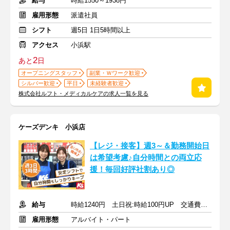
給与
時給1550～1938円
雇用形態
派遣社員
シフト
週5日 1日5時間以上
アクセス
小浜駅
2
あと
日
オープニングスタッフ
副業・Ｗワーク歓迎
シルバー歓迎
平日
未経験者歓迎
株式会社ルフト・メディカルケアの求人一覧を見る
ケーズデンキ 小浜店
【レジ・接客】週3～＆勤務開始日
は希望考慮♪自分時間との両立応
援！毎回好評社割あり◎
給与
時給1240円 土日祝:時給100円UP 交通費支給
雇用形態
アルバイト・パート