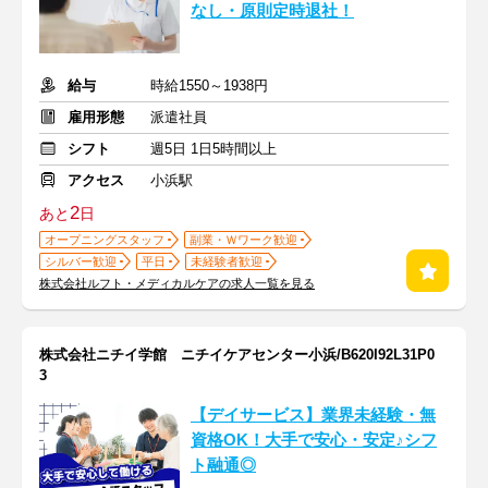
なし・原則定時退社！
給与
時給1550～1938円
雇用形態
派遣社員
シフト
週5日 1日5時間以上
アクセス
小浜駅
2
あと
日
オープニングスタッフ
副業・Ｗワーク歓迎
シルバー歓迎
平日
未経験者歓迎
株式会社ルフト・メディカルケアの求人一覧を見る
株式会社ニチイ学館 ニチイケアセンター小浜/B620I92L31P0
3
【デイサービス】業界未経験・無
資格OK！大手で安心・安定♪シフ
ト融通◎