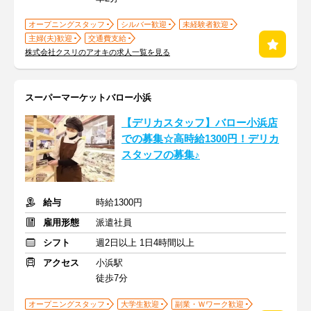
オープニングスタッフ
シルバー歓迎
未経験者歓迎
主婦(夫)歓迎
交通費支給
株式会社クスリのアオキの求人一覧を見る
スーパーマーケットバロー小浜
【デリカスタッフ】バロー小浜店
での募集☆高時給1300円！デリカ
スタッフの募集♪
給与
時給1300円
雇用形態
派遣社員
シフト
週2日以上 1日4時間以上
アクセス
小浜駅
徒歩7分
オープニングスタッフ
大学生歓迎
副業・Ｗワーク歓迎