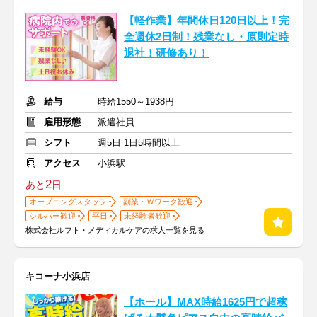
【軽作業】年間休日120日以上！完
全週休2日制！残業なし・原則定時
退社！研修あり！
給与
時給1550～1938円
雇用形態
派遣社員
シフト
週5日 1日5時間以上
アクセス
小浜駅
2
あと
日
オープニングスタッフ
副業・Ｗワーク歓迎
シルバー歓迎
平日
未経験者歓迎
株式会社ルフト・メディカルケアの求人一覧を見る
キコーナ小浜店
【ホール】MAX時給1625円で超稼