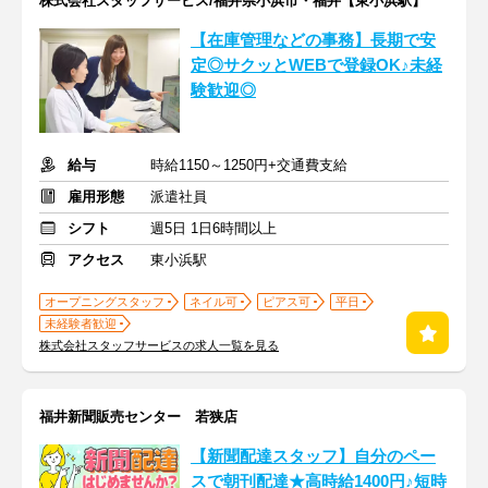
株式会社スタッフサービス/福井県小浜市・福井【東小浜駅】
【在庫管理などの事務】長期で安
定◎サクッとWEBで登録OK♪未経
験歓迎◎
給与
時給1150～1250円+交通費支給
雇用形態
派遣社員
シフト
週5日 1日6時間以上
アクセス
東小浜駅
オープニングスタッフ
ネイル可
ピアス可
平日
未経験者歓迎
株式会社スタッフサービスの求人一覧を見る
福井新聞販売センター 若狭店
【新聞配達スタッフ】自分のペー
スで朝刊配達★高時給1400円♪短時