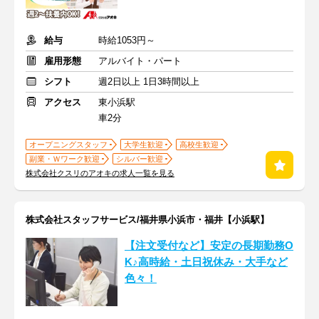
給与
時給1053円～
雇用形態
アルバイト・パート
シフト
週2日以上 1日3時間以上
アクセス
東小浜駅
車2分
オープニングスタッフ
大学生歓迎
高校生歓迎
副業・Ｗワーク歓迎
シルバー歓迎
株式会社クスリのアオキの求人一覧を見る
株式会社スタッフサービス/福井県小浜市・福井【小浜駅】
【注文受付など】安定の長期勤務O
K♪高時給・土日祝休み・大手など
色々！