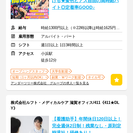
げる★髪色ピアス自由の高時給バ
イト◎定着率GOOD♪
給与
時給1300円以上（※22時以降は時給1625円以上）+交通費
雇用形態
アルバイト・パート
シフト
週1日以上 1日3時間以上
アクセス
小浜駅
徒歩12分
オープニングスタッフ
大学生歓迎
短期（1ヶ月以内OK）
副業・Ｗワーク歓迎
ネイル可
アンダーツリー株式会社 グループの求人一覧を見る
株式会社ルフト・メディカルケア 滋賀オフィス/411《411★DL
Y》
【看護助手】年間休日120日以上！
完全週休2日制！残業なし・原則定
時退社！研修あり！