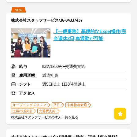
NEW
株式会社スタッフサービス/36-04337437
【一般事務】基礎的なExcel操作|完
全週休2日|車通勤が可能
給与
時給1250円+交通費支給
雇用形態
派遣社員
シフト
週5日以上 1日8時間以上
アクセス
オープニングスタッフ
平日
未経験者歓迎
主婦(夫)歓迎
交通費支給
株式会社スタッフサービスの求人一覧を見る