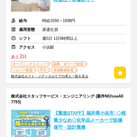
給与
時給1550～1938円
雇用形態
派遣社員
シフト
週5日 1日5時間以上
アクセス
小浜駅
2
あと
日
オープニングスタッフ
副業・Ｗワーク歓迎
シルバー歓迎
平日
未経験者歓迎
株式会社ルフト・メディカルケアの求人一覧を見る
株式会社スタッフサービス・エンジニアリング (案件NO/sseA0
7793)
【製造STAFF】福井県小浜市│◇残
業少なめ◇化学品メーカーで設備
保守・設計業務