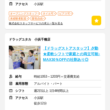
アクセス
小浜駅
オープニングスタッフ
ネイル可
ピアス可
未経験者歓迎
髪色自由
株式会社スタッフサービスの求人一覧を見る
ドラッグユタカ 小浜千種店
【ドラッグストアスタッフ】夕勤
★柔軟シフトで家庭との両立可能♪
MAX30％OFFの社割あり◎
給与
時給1053～1203円＋交通費支給
雇用形態
アルバイト・パート
シフト
週2日以上 1日4時間以上
アクセス
小浜駅
徒歩12分