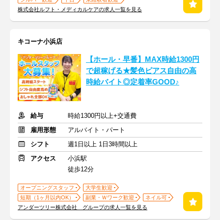
株式会社ルフト・メディカルケアの求人一覧を見る
キコーナ小浜店
【ホール・早番】MAX時給1300円
で超稼げる★髪色ピアス自由の高
時給バイト◎定着率GOOD♪
給与
時給1300円以上+交通費
雇用形態
アルバイト・パート
シフト
週1日以上 1日3時間以上
アクセス
小浜駅
徒歩12分
オープニングスタッフ
大学生歓迎
短期（1ヶ月以内OK）
副業・Ｗワーク歓迎
ネイル可
アンダーツリー株式会社 グループの求人一覧を見る