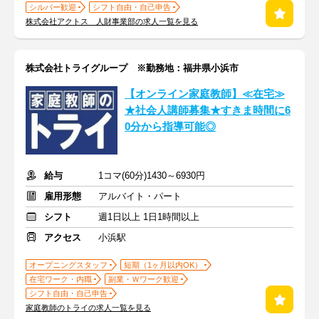
シルバー歓迎
シフト自由・自己申告
株式会社アクトス 人財事業部の求人一覧を見る
株式会社トライグループ ※勤務地：福井県小浜市
【オンライン家庭教師】≪在宅≫
★社会人講師募集★すきま時間に6
0分から指導可能◎
給与
1コマ(60分)1430～6930円
雇用形態
アルバイト・パート
シフト
週1日以上 1日1時間以上
アクセス
小浜駅
オープニングスタッフ
短期（1ヶ月以内OK）
在宅ワーク・内職
副業・Ｗワーク歓迎
シフト自由・自己申告
家庭教師のトライの求人一覧を見る