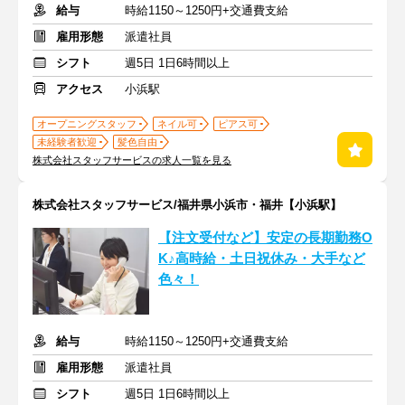
給与
時給1150～1250円+交通費支給
雇用形態
派遣社員
シフト
週5日 1日6時間以上
アクセス
小浜駅
オープニングスタッフ
ネイル可
ピアス可
未経験者歓迎
髪色自由
株式会社スタッフサービスの求人一覧を見る
株式会社スタッフサービス/福井県小浜市・福井【小浜駅】
【注文受付など】安定の長期勤務O
K♪高時給・土日祝休み・大手など
色々！
給与
時給1150～1250円+交通費支給
雇用形態
派遣社員
シフト
週5日 1日6時間以上