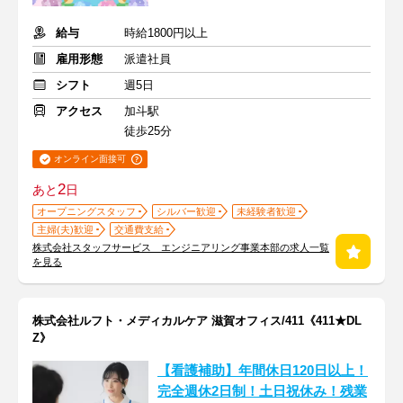
給与
時給1800円以上
雇用形態
派遣社員
シフト
週5日
アクセス
加斗駅
徒歩25分
オンライン面接可
2
あと
日
オープニングスタッフ
シルバー歓迎
未経験者歓迎
主婦(夫)歓迎
交通費支給
株式会社スタッフサービス エンジニアリング事業本部の求人一覧
を見る
株式会社ルフト・メディカルケア 滋賀オフィス/411《411★DL
Z》
【看護補助】年間休日120日以上！
完全週休2日制！土日祝休み！残業