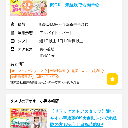
間OK！未経験でも簡単◎
給与
時給1400円～※深夜手当含む
雇用形態
アルバイト・パート
シフト
週1日以上 1日1.5時間以上
アクセス
東小浜駅
徒歩11分
6
あと
日
オープニングスタッフ
大学生歓迎
副業・Ｗワーク歓迎
未経験者歓迎
1日4h以内可
株式会社福井新聞販売センターの求人一覧を見る
クスリのアオキ 小浜木崎店
【ドラッグストアスタッフ】通い
やすい車通勤OK★自動レジで未経
験の方も安心！日祝時給UP