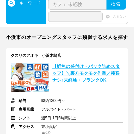
キーワード
検索
含まない
小浜市のオープニングスタッフに類似する求人を探す
クスリのアオキ 小浜木崎店
【鮮魚の盛付け・パック詰めスタ
ッフ】＼裏方モクモク作業／接客
ナシ♪未経験・ブランクOK
給与
時給1300円～
雇用形態
アルバイト・パート
シフト
週5日 1日5時間以上
アクセス
東小浜駅
車2分