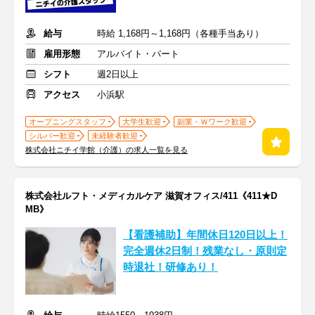
給与
時給 1,168円～1,168円（各種手当あり）
雇用形態
アルバイト・パート
シフト
週2日以上
アクセス
小浜駅
オープニングスタッフ
大学生歓迎
副業・Ｗワーク歓迎
シルバー歓迎
未経験者歓迎
株式会社ニチイ学館（介護）の求人一覧を見る
株式会社ルフト・メディカルケア 滋賀オフィス/411《411★D
MB》
【看護補助】年間休日120日以上！
完全週休2日制！残業なし・原則定
時退社！研修あり！