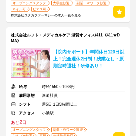
オープニングスタッフ
大学生歓迎
副業・Ｗワーク歓迎
ネイル可
ピアス可
株式会社ユタカファーマシーの求人一覧を見る
株式会社ルフト・メディカルケア 滋賀オフィス/411《411★D
MA》
【院内サポート】年間休日120日以
上！完全週休2日制！残業なし・原
則定時退社！研修あり！
給与
時給1550～1938円
雇用形態
派遣社員
シフト
週5日 1日5時間以上
アクセス
小浜駅
2
あと
日
オープニングスタッフ
副業・Ｗワーク歓迎
シルバー歓迎
平日
未経験者歓迎