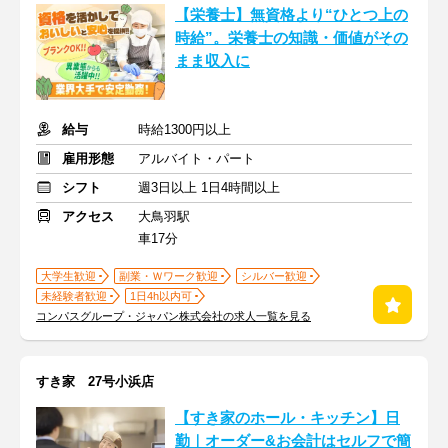
【栄養士】無資格より“ひとつ上の
時給”。栄養士の知識・価値がその
まま収入に
給与
時給1300円以上
雇用形態
アルバイト・パート
シフト
週3日以上 1日4時間以上
アクセス
大鳥羽駅
車17分
大学生歓迎
副業・Ｗワーク歓迎
シルバー歓迎
未経験者歓迎
1日4h以内可
コンパスグループ・ジャパン株式会社の求人一覧を見る
すき家 27号小浜店
【すき家のホール・キッチン】日
勤｜オーダー&お会計はセルフで簡