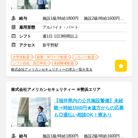
給与
施設1級/時給1800円 施設2級/時給1600円 未経験/時給1550円
雇用形態
アルバイト・パート
シフト
週1日 1日3時間以上
アクセス
新平野駅
大学生歓迎
副業・Ｗワーク歓迎
シルバー歓迎
シフト自由・自己申告
未経験者歓迎
株式会社アメリカンセキュリティーの求人一覧を見る
株式会社アメリカンセキュリティー ※勢浜エリア
【福井県内の公共施設警備】未経
験⇒時給1550円★遠方からの応募
も◎週払い相談OK！寮あり
給与
施設1級/時給1800円 施設2級/時給1600円 未経験/時給1550円