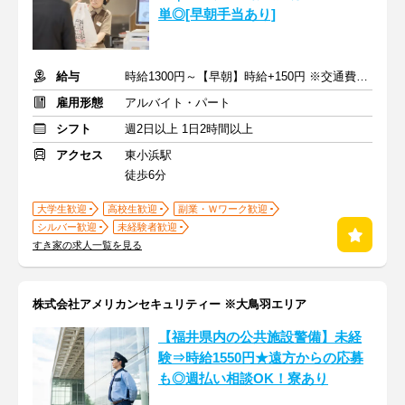
単◎[早朝手当あり]
給与
時給1300円～【早朝】時給+150円 ※交通費支給
雇用形態
アルバイト・パート
シフト
週2日以上 1日2時間以上
アクセス
東小浜駅
徒歩6分
大学生歓迎
高校生歓迎
副業・Ｗワーク歓迎
シルバー歓迎
未経験者歓迎
すき家の求人一覧を見る
株式会社アメリカンセキュリティー ※大鳥羽エリア
【福井県内の公共施設警備】未経
験⇒時給1550円★遠方からの応募
も◎週払い相談OK！寮あり