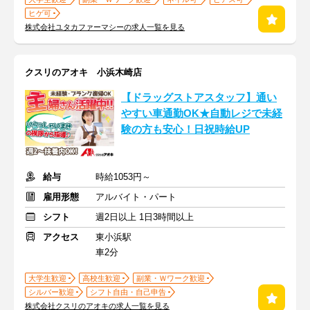
ヒゲ可
株式会社ユタカファーマシーの求人一覧を見る
クスリのアオキ 小浜木崎店
【ドラッグストアスタッフ】通い
やすい車通勤OK★自動レジで未経
験の方も安心！日祝時給UP
給与
時給1053円～
雇用形態
アルバイト・パート
シフト
週2日以上 1日3時間以上
アクセス
東小浜駅
車2分
大学生歓迎
高校生歓迎
副業・Ｗワーク歓迎
シルバー歓迎
シフト自由・自己申告
株式会社クスリのアオキの求人一覧を見る