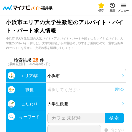
福井県
保存
履歴
メニュー
小浜市エリアの大学生歓迎のアルバイト・バイ
ト・パート求人情報
小浜市で大学生歓迎の人気バイト・アルバイト・パートを探すならマイナビバイト。大
学生のアルバイト探しは、大学や自宅からの通勤のしやすさが重要なので、通学定期券
内でバイトを探せる、定期検索を活用しましょう！
26
検索結果
件
（最終更新日：2026年8月7日）
エリア/駅
小浜市
選択してください
選択
職種
大学生歓迎
こだわり
キーワード
検索
含まない