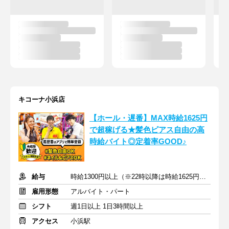
キコーナ小浜店
【ホール・遅番】MAX時給1625円
で超稼げる★髪色ピアス自由の高
時給バイト◎定着率GOOD♪
給与
時給1300円以上（※22時以降は時給1625円以上）+交通費
雇用形態
アルバイト・パート
シフト
週1日以上 1日3時間以上
アクセス
小浜駅