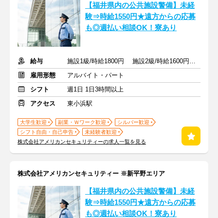
【福井県内の公共施設警備】未経
験⇒時給1550円★遠方からの応募
も◎週払い相談OK！寮あり
給与
施設1級/時給1800円 施設2級/時給1600円 未経験/時給1550円
雇用形態
アルバイト・パート
シフト
週1日 1日3時間以上
アクセス
東小浜駅
大学生歓迎
副業・Ｗワーク歓迎
シルバー歓迎
シフト自由・自己申告
未経験者歓迎
株式会社アメリカンセキュリティーの求人一覧を見る
株式会社アメリカンセキュリティー ※新平野エリア
【福井県内の公共施設警備】未経
験⇒時給1550円★遠方からの応募
も◎週払い相談OK！寮あり