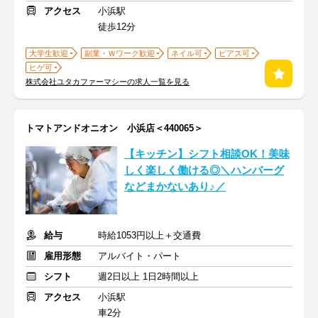
アクセス
小浜駅
徒歩12分
大学生歓迎
副業・Ｗワーク歓迎
ネイル可
ピアス可
ヒゲ可
株式会社ユタカファーマシーの求人一覧を見る
トマトアンドオニオン 小浜店＜440065＞
【キッチン】シフト相談OK！美味
しく楽しく働ける◎＼ハンバーグ
などまかないあり♪／
給与
時給1053円以上＋交通費
雇用形態
アルバイト・パート
シフト
週2日以上 1日2時間以上
アクセス
小浜駅
車2分