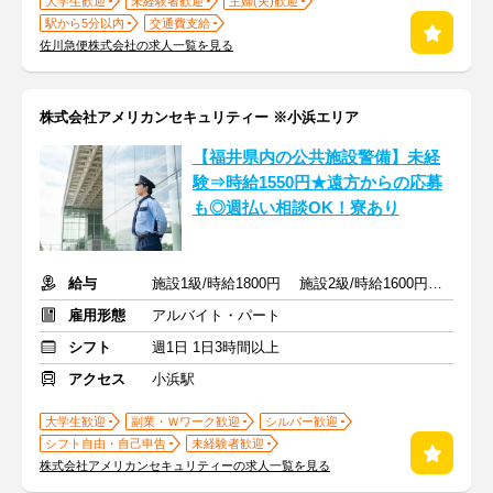
大学生歓迎
未経験者歓迎
主婦(夫)歓迎
駅から5分以内
交通費支給
佐川急便株式会社の求人一覧を見る
株式会社アメリカンセキュリティー ※小浜エリア
【福井県内の公共施設警備】未経
験⇒時給1550円★遠方からの応募
も◎週払い相談OK！寮あり
給与
施設1級/時給1800円 施設2級/時給1600円 未経験/時給1550円
雇用形態
アルバイト・パート
シフト
週1日 1日3時間以上
アクセス
小浜駅
大学生歓迎
副業・Ｗワーク歓迎
シルバー歓迎
シフト自由・自己申告
未経験者歓迎
株式会社アメリカンセキュリティーの求人一覧を見る