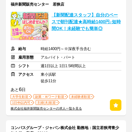
福井新聞販売センター 若狭店
【新聞配達スタッフ】自分のペー
スで朝刊配達★高時給1400円♪短時
間OK！未経験でも簡単◎
給与
時給1400円～※深夜手当含む
雇用形態
アルバイト・パート
シフト
週1日以上 1日1.5時間以上
アクセス
東小浜駅
徒歩11分
6
あと
日
大学生歓迎
副業・Ｗワーク歓迎
未経験者歓迎
1日4h以内可
主婦(夫)歓迎
株式会社福井新聞販売センターの求人一覧を見る
コンパスグループ・ジャパン株式会社 勤務地：国立若狭湾青少