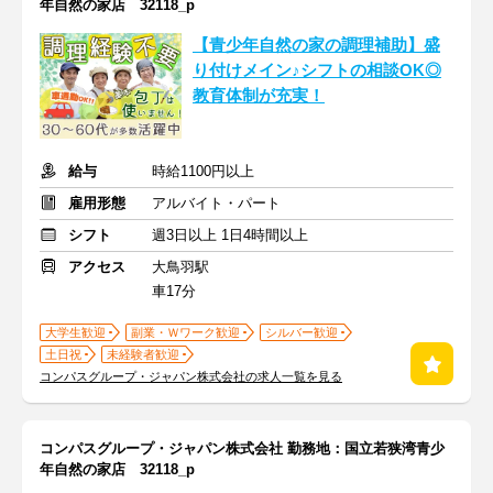
年自然の家店 32118_p
【青少年自然の家の調理補助】盛
り付けメイン♪シフトの相談OK◎
教育体制が充実！
給与
時給1100円以上
雇用形態
アルバイト・パート
シフト
週3日以上 1日4時間以上
アクセス
大鳥羽駅
車17分
大学生歓迎
副業・Ｗワーク歓迎
シルバー歓迎
土日祝
未経験者歓迎
コンパスグループ・ジャパン株式会社の求人一覧を見る
コンパスグループ・ジャパン株式会社 勤務地：国立若狭湾青少
年自然の家店 32118_p