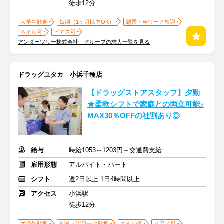
徒歩12分
大学生歓迎
短期（1ヶ月以内OK）
副業・Ｗワーク歓迎
ネイル可
ピアス可
アンダーツリー株式会社 グループの求人一覧を見る
ドラッグユタカ 小浜千種店
【ドラッグストアスタッフ】夕勤
★柔軟シフトで家庭との両立可能♪
MAX30％OFFの社割あり◎
給与
時給1053～1203円＋交通費支給
雇用形態
アルバイト・パート
シフト
週2日以上 1日4時間以上
アクセス
小浜駅
徒歩12分
大学生歓迎
副業・Ｗワーク歓迎
ネイル可
ピアス可