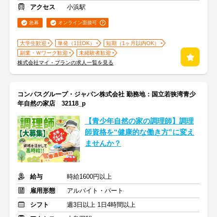
アクセス
小浜駅
急募
オンライン面接可
大学生歓迎
単発（1日OK）
短期（1ヶ月以内OK）
副業・Ｗワーク歓迎
未経験者歓迎
株式会社マイ・プランの求人一覧を見る
コンパスグループ・ジャパン株式会社 勤務地：国立若狭湾青少
年自然の家店 32118_p
【青少年自然の家の調理師】調理
師資格を“健康的な働き方”に変え
ませんか？
給与
時給1600円以上
雇用形態
アルバイト・パート
シフト
週3日以上 1日4時間以上