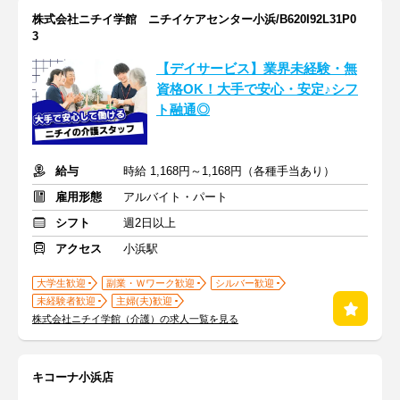
株式会社ニチイ学館 ニチイケアセンター小浜/B620I92L31P0
3
【デイサービス】業界未経験・無
資格OK！大手で安心・安定♪シフ
ト融通◎
給与
時給 1,168円～1,168円（各種手当あり）
雇用形態
アルバイト・パート
シフト
週2日以上
アクセス
小浜駅
大学生歓迎
副業・Ｗワーク歓迎
シルバー歓迎
未経験者歓迎
主婦(夫)歓迎
株式会社ニチイ学館（介護）の求人一覧を見る
キコーナ小浜店