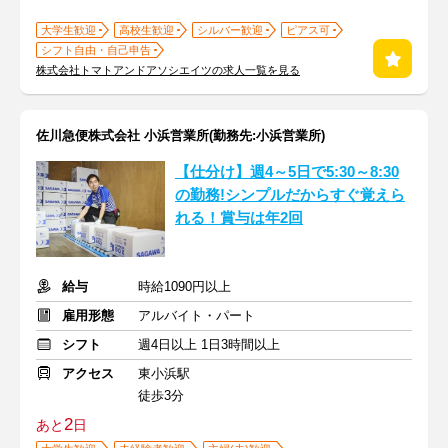
大学生歓迎
高校生歓迎
シルバー歓迎
ピアス可
シフト自由・自己申告
株式会社トマトアンドアソシエイツの求人一覧を見る
佐川急便株式会社 小浜営業所(勤務先:小浜営業所)
【仕分け】週4～5日で5:30～8:30
の勤務!シンプルだからすぐ覚えら
れる！賞与は年2回
給与
時給1090円以上
雇用形態
アルバイト・パート
シフト
週4日以上 1日3時間以上
アクセス
東小浜駅
徒歩3分
2
あと
日