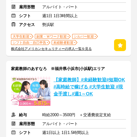
雇用形態
アルバイト・パート
シフト
週1日 1日3時間以上
アクセス
勢浜駅
大学生歓迎
副業・Ｗワーク歓迎
シルバー歓迎
シフト自由・自己申告
未経験者歓迎
株式会社アメリカンセキュリティーの求人一覧を見る
家庭教師のあすなろ ※福井県小浜市(小浜駅)エリア
【家庭教師】#未経験歓迎#短期OK
#高時給で稼げる #大学生歓迎 #現
金手渡し#週1～OK
給与
時給2000～3500円 ＋交通費規定支給
雇用形態
アルバイト・パート
シフト
週1日以上 1日1.5時間以上