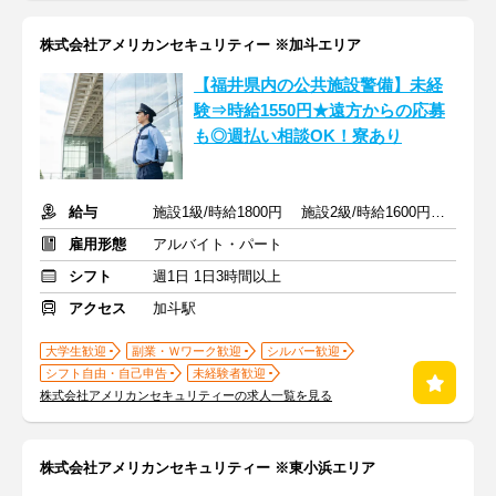
株式会社アメリカンセキュリティー ※加斗エリア
【福井県内の公共施設警備】未経
験⇒時給1550円★遠方からの応募
も◎週払い相談OK！寮あり
給与
施設1級/時給1800円 施設2級/時給1600円 未経験/時給1550円
雇用形態
アルバイト・パート
シフト
週1日 1日3時間以上
アクセス
加斗駅
大学生歓迎
副業・Ｗワーク歓迎
シルバー歓迎
シフト自由・自己申告
未経験者歓迎
株式会社アメリカンセキュリティーの求人一覧を見る
株式会社アメリカンセキュリティー ※東小浜エリア