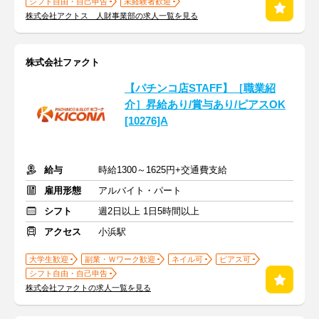
シフト自由・自己申告
未経験者歓迎
株式会社アクトス 人財事業部の求人一覧を見る
株式会社ファクト
【パチンコ店STAFF】［職業紹
介］昇給あり/賞与あり/ピアスOK
[10276]A
給与
時給1300～1625円+交通費支給
雇用形態
アルバイト・パート
シフト
週2日以上 1日5時間以上
アクセス
小浜駅
大学生歓迎
副業・Ｗワーク歓迎
ネイル可
ピアス可
シフト自由・自己申告
株式会社ファクトの求人一覧を見る