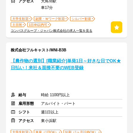
アクセス
大鳥羽駅
車17分
大学生歓迎
副業・Ｗワーク歓迎
シルバー歓迎
土日祝
1日4h以内可
コンパスグループ・ジャパン株式会社の求人一覧を見る
株式会社フルキャスト/MNI-B3B
【農作物の選別】[職業紹介]単発1日～好きな日でOK★
日払い！来社＆面接不要のWEB登録
給与
時給 1100円以上
雇用形態
アルバイト・パート
シフト
週1日以上
アクセス
東小浜駅
大学生歓迎
単発（1日OK）
短期（1ヶ月以内OK）