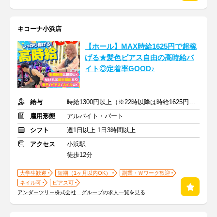
キコーナ小浜店
【ホール】MAX時給1625円で超稼
げる★髪色ピアス自由の高時給バ
イト◎定着率GOOD♪
給与
時給1300円以上（※22時以降は時給1625円以上）+交通費
雇用形態
アルバイト・パート
シフト
週1日以上 1日3時間以上
アクセス
小浜駅
徒歩12分
大学生歓迎
短期（1ヶ月以内OK）
副業・Ｗワーク歓迎
ネイル可
ピアス可
アンダーツリー株式会社 グループの求人一覧を見る