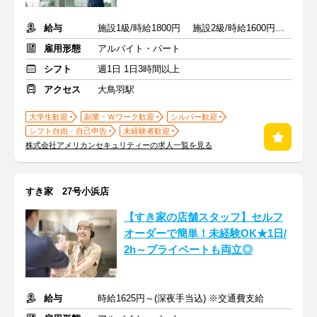
給与
施設1級/時給1800円 施設2級/時給1600円 未経験/時給1550円
雇用形態
アルバイト・パート
シフト
週1日 1日3時間以上
アクセス
大鳥羽駅
大学生歓迎
副業・Ｗワーク歓迎
シルバー歓迎
シフト自由・自己申告
未経験者歓迎
株式会社アメリカンセキュリティーの求人一覧を見る
すき家 27号小浜店
【すき家の店舗スタッフ】セルフ
オーダーで簡単！未経験OK★1日/
2h～プライベートも両立◎
給与
時給1625円～(深夜手当込) ※交通費支給