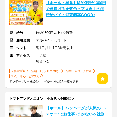
【ホール・早番】MAX時給1300円
で超稼げる★髪色ピアス自由の高
時給バイト◎定着率GOOD♪
給与
時給1300円以上+交通費
雇用形態
アルバイト・パート
シフト
週1日以上 1日3時間以上
アクセス
小浜駅
徒歩12分
大学生歓迎
短期（1ヶ月以内OK）
副業・Ｗワーク歓迎
ネイル可
ピアス可
アンダーツリー株式会社 グループの求人一覧を見る
トマトアンドオニオン 小浜店＜440065＞
【ホール】ハンバーグが人気の"ト
マオニ"でお仕事♪まかない＆社割