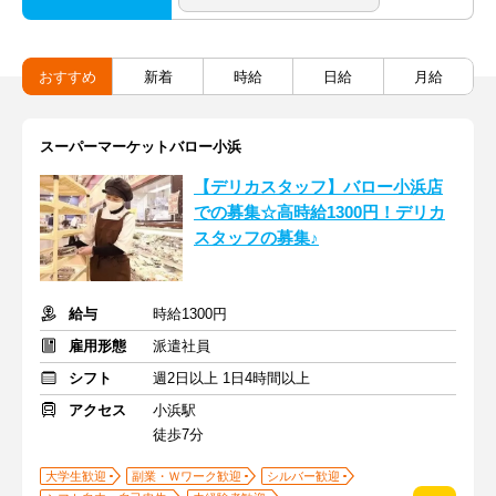
おすすめ
新着
時給
日給
月給
スーパーマーケットバロー小浜
【デリカスタッフ】バロー小浜店
での募集☆高時給1300円！デリカ
スタッフの募集♪
給与
時給1300円
雇用形態
派遣社員
シフト
週2日以上 1日4時間以上
アクセス
小浜駅
徒歩7分
大学生歓迎
副業・Ｗワーク歓迎
シルバー歓迎