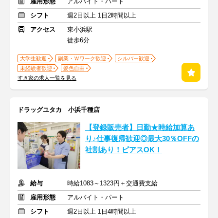
雇用形態
アルバイト・パート
シフト
週2日以上 1日2時間以上
アクセス
東小浜駅
徒歩6分
大学生歓迎
副業・Ｗワーク歓迎
シルバー歓迎
未経験者歓迎
髪色自由
すき家の求人一覧を見る
ドラッグユタカ 小浜千種店
【登録販売者】日勤★時給加算あ
り♪仕事復帰歓迎◎最大30％OFFの
社割あり！ピアスOK！
給与
時給1083～1323円＋交通費支給
雇用形態
アルバイト・パート
シフト
週2日以上 1日4時間以上