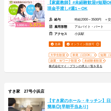
【家庭教師】#未経験歓迎#短期OK
現金手渡し#週1～OK
給与
時給2000～3500円 
雇用形態
アルバイト・パート
アクセス
小浜駅
急募
オンライン面接可
大学生歓迎
単発（1日OK）
短期（
副業・Ｗワーク歓迎
未経験者歓迎
株式会社マイ・プランの求人一覧を見る
すき家 27号小浜店
【すき家のホール・キッチン】日
簡単◎[早朝手当あり]