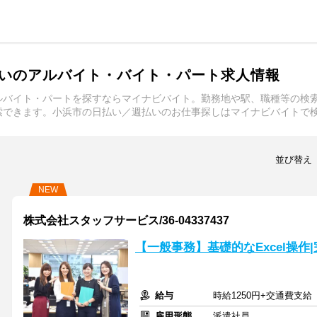
いのアルバイト・バイト・パート求人情報
ルバイト・パートを探すならマイナビバイト。勤務地や駅、職種等の検
索できます。小浜市の日払い／週払いのお仕事探しはマイナビバイトで
並び替え
NEW
株式会社スタッフサービス/36-04337437
【一般事務】基礎的なExcel操作
給与
時給1250円+交通費支給
雇用形態
派遣社員