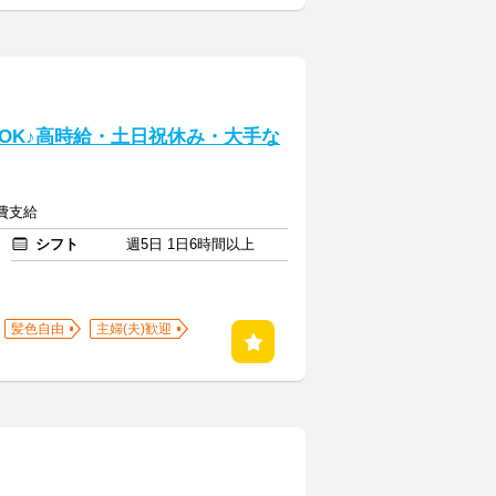
】
OK♪高時給・土日祝休み・大手な
通費支給
シフト
週5日 1日6時間以上
髪色自由
主婦(夫)歓迎