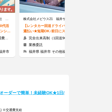
マンパワーグループ株式会社 ケアサービス事業本部 金沢支店/1001313S
株式会社メビウス21 福井サテライト
株式会社キャリア
60代活
【レンタカー回送ドライバー】
【特養・看護師
マンショ
週払い★短期OK♪前日にスマホ
前中のみや短時
で申請のみ！AT限定OK◎
K！私生活と両
全額
完全出来高制（1回送900円～+1kmあたり12円～）＋交通費
時給1,770円
業務委託
紹介予定派
福井市
福井県 福井市 その他福井市
福井県 敦賀
オーダーで簡単！未経験OK★1日/
込) ※交通費支給