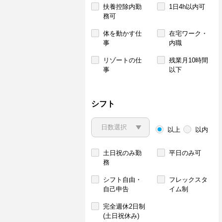
扶養控除内勤
1日4h以内可
務可
体を動かす仕
在宅ワーク・
事
内職
リゾートの仕
残業月10時間
事
以下
シフト
以上
以内
土日祝のみ勤
平日のみ可
務
シフト自由・
フレックスタ
自己申告
イム制
完全週休2日制
(土日祝休み)