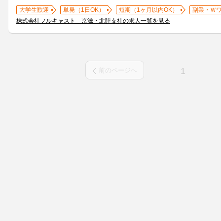
大学生歓迎
単発（1日OK）
短期（1ヶ月以内OK）
副業・Ｗ
株式会社フルキャスト 京滋・北陸支社の求人一覧を見る
1
前のページへ