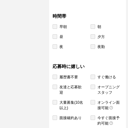
時間帯
早朝
朝
昼
夕方
夜
夜勤
応募時に嬉しい
履歴書不要
すぐ働ける
友達と応募歓
オープニング
迎
スタッフ
大量募集(10名
オンライン面
以上)
接可能
面接確約あり
今すぐ面接予
約可能