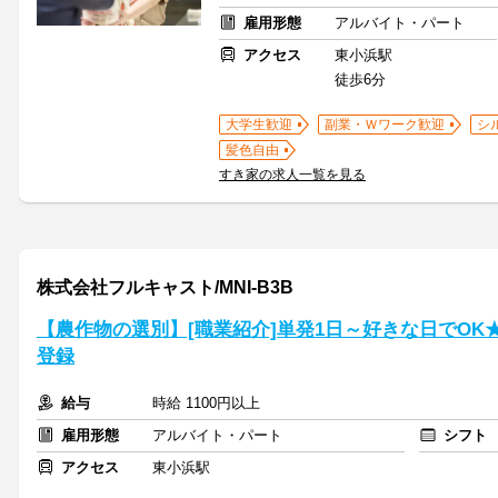
雇用形態
アルバイト・パート
アクセス
東小浜駅
徒歩6分
大学生歓迎
副業・Ｗワーク歓迎
シ
髪色自由
すき家の求人一覧を見る
株式会社フルキャスト/MNI-B3B
【農作物の選別】[職業紹介]単発1日～好きな日でOK
登録
給与
時給 1100円以上
雇用形態
アルバイト・パート
シフト
アクセス
東小浜駅