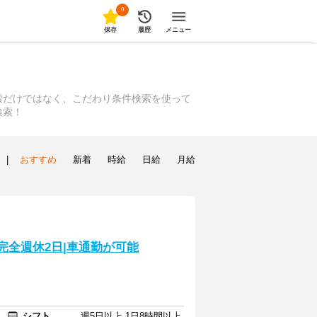
0
保存
履歴
メニュー
索だけではなく、こだわり条件検索を使って
検索！
|
おすすめ
新着
時給
日給
月給
|完全週休2日|車通勤が可能
シフト
週5日以上 1日8時間以上