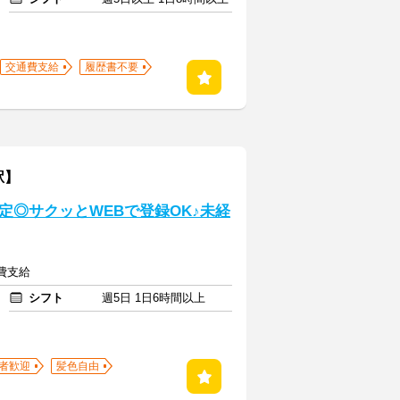
交通費支給
履歴書不要
駅】
定◎サクッとWEBで登録OK♪未経
通費支給
シフト
週5日 1日6時間以上
者歓迎
髪色自由