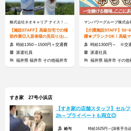
株式会社ネオキャリア ナイス！介護事業部 金沢支店／KNZ
【施設STAFF】高級住宅での補
【介護施設STAFF】50~
助作業◎入居者様の見回り/お買
躍★ブランクOK！高級
い物代行
ンで生活のお手伝い◎
時給1350～1500円＋交通費
時給1300円～ ※交通費
派遣社員
派遣社員
福井県 福井市 その他福井市
福井県 福井市 その他
すき家 27号小浜店
【すき家の店舗スタッフ】セルフ
2h～プライベートも両立◎
給与
時給1625円～(深夜手当