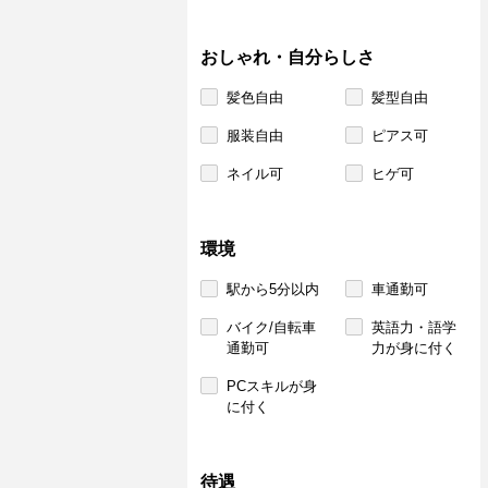
おしゃれ・自分らしさ
髪色自由
髪型自由
服装自由
ピアス可
ネイル可
ヒゲ可
環境
駅から5分以内
車通勤可
バイク/自転車
英語力・語学
通勤可
力が身に付く
PCスキルが身
に付く
待遇