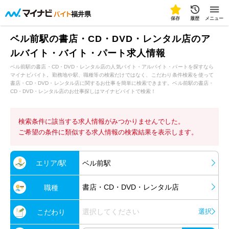
福井県
保存
履歴
メニュー
ベル前駅の書店・CD・DVD・レンタル店のア
ルバイト・バイト・パート求人情報
ベル前駅の書店・CD・DVD・レンタル店の人気バイト・アルバイト・パートを探すなら
マイナビバイト。勤務地や駅、職種等の検索だけではなく、こだわり条件検索を使って
書店・CD・DVD・レンタル店に関するお仕事を簡単に検索できます。ベル前駅の書店・
CD・DVD・レンタル店のお仕事探しはマイナビバイトで検索！
検索条件に該当する求人情報がみつかりませんでした。
ご希望の条件に類似する求人情報の検索結果を表示します。
エリア/駅
ベル前駅
書店・CD・DVD・レンタル店
職種
選択してください
選択
こだわり