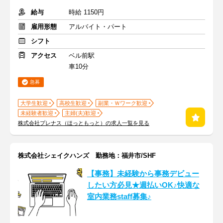
給与
時給 1150円
雇用形態
アルバイト・パート
シフト
アクセス
ベル前駅
車10分
急募
大学生歓迎
高校生歓迎
副業・Ｗワーク歓迎
未経験者歓迎
主婦(夫)歓迎
株式会社プレナス（ほっともっと）の求人一覧を見る
株式会社シェイクハンズ 勤務地：福井市/SHF
【事務】未経験から事務デビュー
したい方必見★週払いOK♪快適な
室内業務staff募集♪