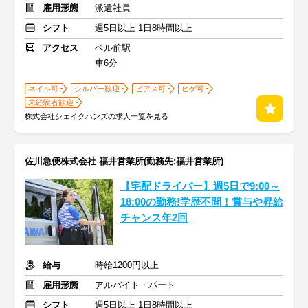
雇用形態
派遣社員
シフト
週5日以上 1日8時間以上
アクセス
ベル前駅
車6分
ネイル可
シルバー歓迎
ピアス可
ヒゲ可
未経験者歓迎
株式会社シェイクハンズの求人一覧を見る
佐川急便株式会社 福井営業所(勤務先:福井営業所)
【宅配ドライバー】週5日で9:00～
18:00の勤務!学歴不問！賞与や昇給
チャンス年2回
給与
時給1200円以上
雇用形態
アルバイト・パート
シフト
週5日以上 1日8時間以上