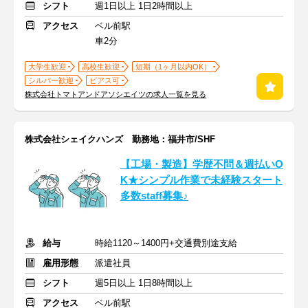
シフト
週1日以上 1日2時間以上
アクセス
ベル前駅
車2分
大学生歓迎
高校生歓迎
短期（1ヶ月以内OK）
シルバー歓迎
ピアス可
株式会社トマトアンドアソシエイツの求人一覧を見る
株式会社シェイクハンズ 勤務地：福井市/SHF
【工場・製造】学歴不問＆週払いO
K★シンプル作業で未経験スタート
多数staff募集♪
給与
時給1120～1400円+交通費別途支給
雇用形態
派遣社員
シフト
週5日以上 1日8時間以上
アクセス
ベル前駅