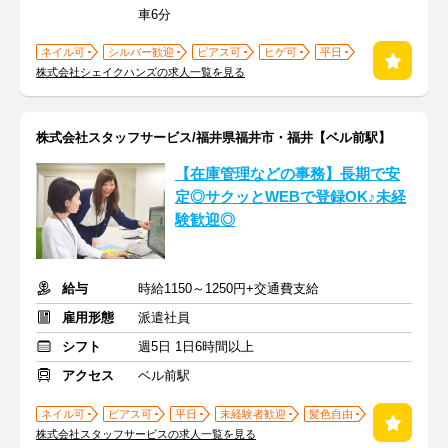
車6分
ネイル可
シルバー歓迎
ピアス可
ヒゲ可
平日
株式会社シェイクハンズの求人一覧を見る
株式会社スタッフサービス/福井県福井市・福井【ベル前駅】
【在庫管理などの事務】長期で安
定◎サクッとWEBで登録OK♪未経
験歓迎◎
給与
時給1150～1250円+交通費支給
雇用形態
派遣社員
シフト
週5日 1日6時間以上
アクセス
ベル前駅
ネイル可
ピアス可
平日
未経験者歓迎
髪色自由
株式会社スタッフサービスの求人一覧を見る