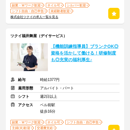
副業・Ｗワーク歓迎
ネイル可
シルバー歓迎
シフト自由・自己申告
未経験者歓迎
株式会社ツクイの求人一覧を見る
ツクイ福井舞屋（デイサービス）
【機能訓練指導員】ブランクOK◎
資格を活かして働ける！研修制度
も◎充実の福利厚生♪
給与
時給1377円
雇用形態
アルバイト・パート
シフト
週2日以上
アクセス
ベル前駅
徒歩16分
副業・Ｗワーク歓迎
ネイル可
シフト自由・自己申告
主婦(夫)歓迎
交通費支給