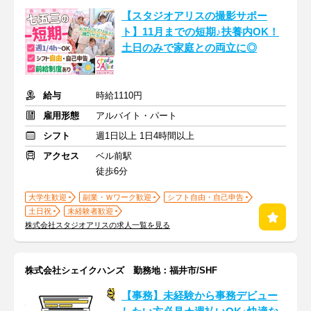
【スタジオアリスの撮影サポー
ト】11月までの短期♪扶養内OK！
土日のみで家庭との両立に◎
給与
時給1110円
雇用形態
アルバイト・パート
シフト
週1日以上 1日4時間以上
アクセス
ベル前駅
徒歩6分
大学生歓迎
副業・Ｗワーク歓迎
シフト自由・自己申告
土日祝
未経験者歓迎
株式会社スタジオアリスの求人一覧を見る
株式会社シェイクハンズ 勤務地：福井市/SHF
【事務】未経験から事務デビュー