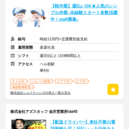
【軽作業】週払いOK★人気のシン
プル作業♪未経験スタート多数活躍
中！staff募集♪
給与
時給1120円+交通費別途支給
雇用形態
派遣社員
シフト
週3日以上 1日8時間以上
アクセス
ベル前駅
車4分
ネイル可
シルバー歓迎
ピアス可
ヒゲ可
未経験者歓迎
株式会社シェイクハンズの求人一覧を見る
株式会社アズスタッフ 金沢営業所/dd45
【配送ドライバー】来社不要の電
話登録も可！日払い・土日休みも