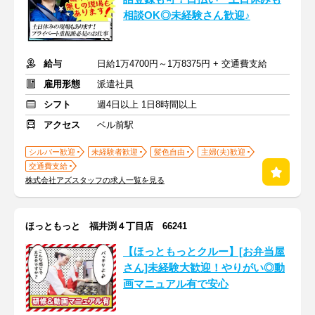
相談OK◎未経験さん歓迎♪
給与
日給1万4700円～1万8375円 + 交通費支給
雇用形態
派遣社員
シフト
週4日以上 1日8時間以上
アクセス
ベル前駅
シルバー歓迎
未経験者歓迎
髪色自由
主婦(夫)歓迎
交通費支給
株式会社アズスタッフの求人一覧を見る
ほっともっと 福井渕４丁目店 66241
【ほっともっとクルー】[お弁当屋
さん]未経験大歓迎！やりがい◎動
画マニュアル有で安心