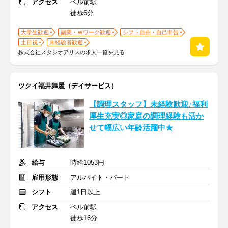
アクセス
ベル前駅
徒歩6分
大学生歓迎
副業・Ｗワーク歓迎
シフト自由・自己申告
土日祝
未経験者歓迎
株式会社スタジオアリスの求人一覧を見る
ツクイ福井舞屋（デイサービス）
【調理スタッフ】未経験歓迎♪福利
厚生充実◎家庭の調理経験も活か
せて幅広い年齢活躍中★
給与
時給1053円
雇用形態
アルバイト・パート
シフト
週1日以上
アクセス
ベル前駅
徒歩16分