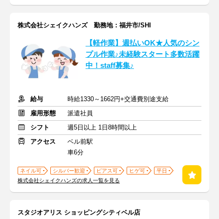
株式会社シェイクハンズ 勤務地：福井市/SHI
【軽作業】週払いOK★人気のシン
プル作業♪未経験スタート多数活躍
中！staff募集♪
給与
時給1330～1662円+交通費別途支給
雇用形態
派遣社員
シフト
週5日以上 1日8時間以上
アクセス
ベル前駅
車6分
ネイル可
シルバー歓迎
ピアス可
ヒゲ可
平日
株式会社シェイクハンズの求人一覧を見る
スタジオアリス ショッピングシティベル店