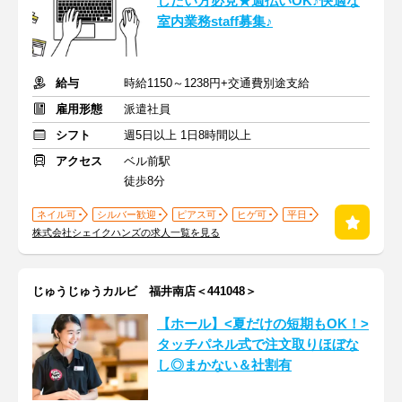
したい方必見★週払いOK♪快適な
室内業務staff募集♪
給与
時給1150～1238円+交通費別途支給
雇用形態
派遣社員
シフト
週5日以上 1日8時間以上
アクセス
ベル前駅
徒歩8分
ネイル可
シルバー歓迎
ピアス可
ヒゲ可
平日
株式会社シェイクハンズの求人一覧を見る
じゅうじゅうカルビ 福井南店＜441048＞
【ホール】<夏だけの短期もOK！>
タッチパネル式で注文取りほぼな
し◎まかない＆社割有