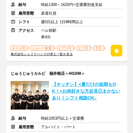
給与
時給1300～1625円+交通費別途支給
雇用形態
派遣社員
シフト
週5日以上 1日8時間以上
アクセス
ベル前駅
車4分
ネイル可
シルバー歓迎
ピアス可
ヒゲ可
平日
株式会社シェイクハンズの求人一覧を見る
じゅうじゅうカルビ 福井南店＜441048＞
【キッチン】<夏だけの短期もO
K！>お肉好きな方必見◎まかない
あり！シフト相談OK♪
給与
時給1053円以上＋交通費
雇用形態
アルバイト・パート