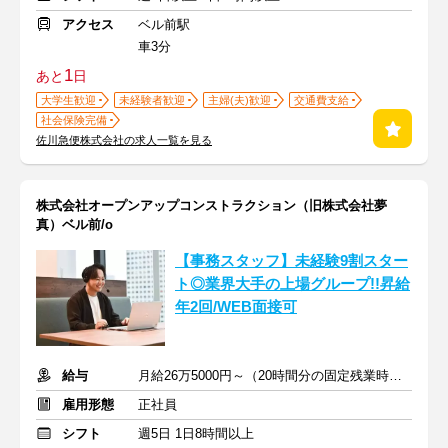
アクセス
ベル前駅
車3分
1
あと
日
大学生歓迎
未経験者歓迎
主婦(夫)歓迎
交通費支給
社会保険完備
佐川急便株式会社の求人一覧を見る
株式会社オープンアップコンストラクション（旧株式会社夢
真）ベル前/o
【事務スタッフ】未経験9割スター
ト◎業界大手の上場グループ!!昇給
年2回/WEB面接可
給与
月給26万5000円～（20時間分の固定残業時間代を含む）
雇用形態
正社員
シフト
週5日 1日8時間以上