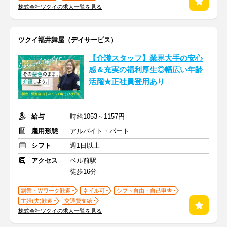
株式会社ツクイの求人一覧を見る
ツクイ福井舞屋（デイサービス）
【介護スタッフ】業界大手の安心
感＆充実の福利厚生◎幅広い年齢
活躍★正社員登用あり
給与
時給1053～1157円
雇用形態
アルバイト・パート
シフト
週1日以上
アクセス
ベル前駅
徒歩16分
副業・Ｗワーク歓迎
ネイル可
シフト自由・自己申告
主婦(夫)歓迎
交通費支給
株式会社ツクイの求人一覧を見る