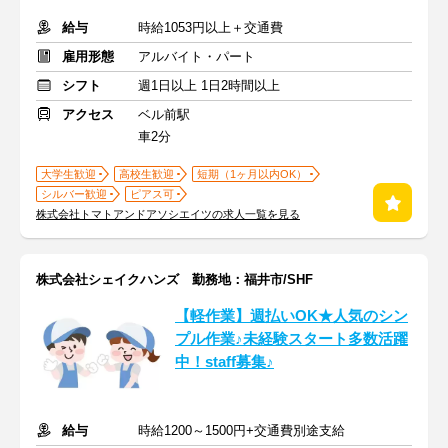
給与
時給1053円以上＋交通費
雇用形態
アルバイト・パート
シフト
週1日以上 1日2時間以上
アクセス
ベル前駅
車2分
大学生歓迎
高校生歓迎
短期（1ヶ月以内OK）
シルバー歓迎
ピアス可
株式会社トマトアンドアソシエイツの求人一覧を見る
株式会社シェイクハンズ 勤務地：福井市/SHF
【軽作業】週払いOK★人気のシン
プル作業♪未経験スタート多数活躍
中！staff募集♪
給与
時給1200～1500円+交通費別途支給