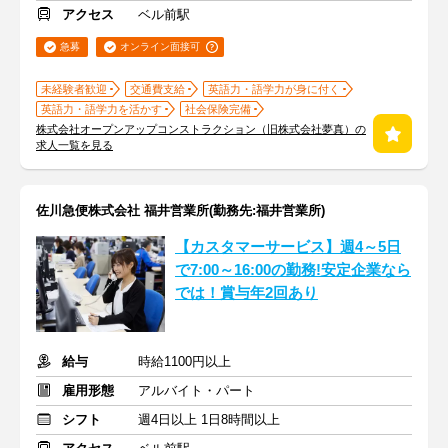
アクセス
ベル前駅
急募
オンライン面接可
未経験者歓迎
交通費支給
英語力・語学力が身に付く
英語力・語学力を活かす
社会保険完備
株式会社オープンアップコンストラクション（旧株式会社夢真）の
求人一覧を見る
佐川急便株式会社 福井営業所(勤務先:福井営業所)
【カスタマーサービス】週4～5日
で7:00～16:00の勤務!安定企業なら
では！賞与年2回あり
給与
時給1100円以上
雇用形態
アルバイト・パート
シフト
週4日以上 1日8時間以上