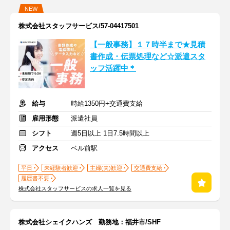
NEW
株式会社スタッフサービス/57-04417501
【一般事務】１７時半まで★見積
書作成・伝票処理など☆派遣スタ
ッフ活躍中＊
給与
時給1350円+交通費支給
雇用形態
派遣社員
シフト
週5日以上 1日7.5時間以上
アクセス
ベル前駅
平日
未経験者歓迎
主婦(夫)歓迎
交通費支給
履歴書不要
株式会社スタッフサービスの求人一覧を見る
株式会社シェイクハンズ 勤務地：福井市/SHF