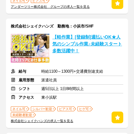
ネイル可
ピアス可
アンダーツリー株式会社 グループの求人一覧を見る
株式会社シェイクハンズ 勤務地：小浜市/SHF
【軽作業】[登録制]週払いOK★人
気のシンプル作業♪未経験スタート
多数活躍中！
給与
時給1100～1300円+交通費別途支給
雇用形態
派遣社員
シフト
週5日以上 1日8時間以上
アクセス
東小浜駅
ネイル可
シルバー歓迎
ピアス可
ヒゲ可
未経験者歓迎
株式会社シェイクハンズの求人一覧を見る