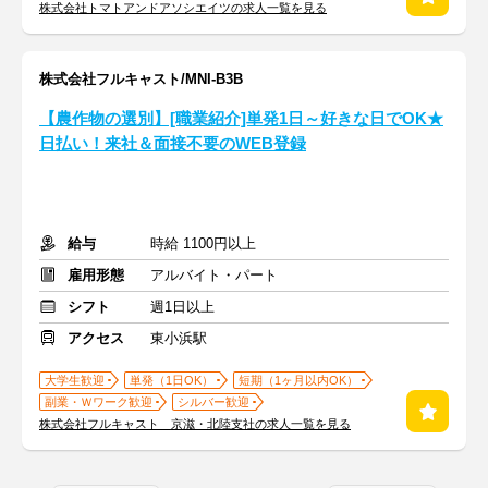
株式会社トマトアンドアソシエイツの求人一覧を見る
株式会社フルキャスト/MNI-B3B
【農作物の選別】[職業紹介]単発1日～好きな日でOK★
日払い！来社＆面接不要のWEB登録
給与
時給 1100円以上
雇用形態
アルバイト・パート
シフト
週1日以上
アクセス
東小浜駅
大学生歓迎
単発（1日OK）
短期（1ヶ月以内OK）
副業・Ｗワーク歓迎
シルバー歓迎
株式会社フルキャスト 京滋・北陸支社の求人一覧を見る