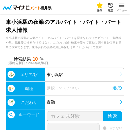
福井県
保存
履歴
メニュー
東小浜駅の夜勤のアルバイト・バイト・パート
求人情報
東小浜駅の夜勤の人気バイト・アルバイト・パートを探すならマイナビバイト。勤務地
や駅、職種等の検索だけではなく、こだわり条件検索を使って夜勤に関するお仕事を簡
単に検索できます。東小浜駅の夜勤のお仕事探しはマイナビバイトで検索！
10
検索結果
件
（最終更新日：2026年8月6日）
エリア/駅
東小浜駅
選択してください
選択
職種
夜勤
こだわり
キーワード
検索
含まない