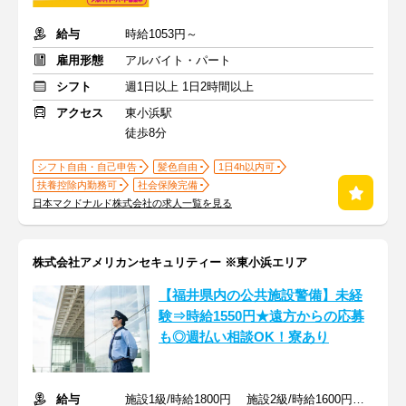
給与
時給1053円～
雇用形態
アルバイト・パート
シフト
週1日以上 1日2時間以上
アクセス
東小浜駅
徒歩8分
シフト自由・自己申告
髪色自由
1日4h以内可
扶養控除内勤務可
社会保険完備
日本マクドナルド株式会社の求人一覧を見る
株式会社アメリカンセキュリティー ※東小浜エリア
【福井県内の公共施設警備】未経
験⇒時給1550円★遠方からの応募
も◎週払い相談OK！寮あり
給与
施設1級/時給1800円 施設2級/時給1600円 未経験/時給1550円