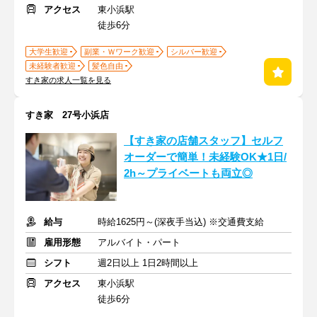
アクセス
東小浜駅
徒歩6分
大学生歓迎
副業・Ｗワーク歓迎
シルバー歓迎
未経験者歓迎
髪色自由
すき家の求人一覧を見る
すき家 27号小浜店
【すき家の店舗スタッフ】セルフ
オーダーで簡単！未経験OK★1日/
2h～プライベートも両立◎
給与
時給1625円～(深夜手当込) ※交通費支給
雇用形態
アルバイト・パート
シフト
週2日以上 1日2時間以上
アクセス
東小浜駅
徒歩6分