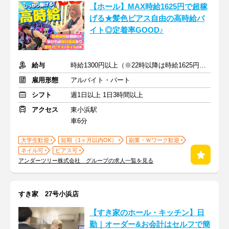
【ホール】MAX時給1625円で超稼
げる★髪色ピアス自由の高時給バ
イト◎定着率GOOD♪
給与
時給1300円以上（※22時以降は時給1625円以上）+交通費
雇用形態
アルバイト・パート
シフト
週1日以上 1日3時間以上
アクセス
東小浜駅
車6分
大学生歓迎
短期（1ヶ月以内OK）
副業・Ｗワーク歓迎
ネイル可
ピアス可
アンダーツリー株式会社 グループの求人一覧を見る
すき家 27号小浜店
【すき家のホール・キッチン】日
勤｜オーダー&お会計はセルフで簡