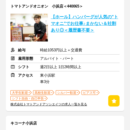
トマトアンドオニオン 小浜店＜440065＞
【ホール】ハンバーグが人気の"ト
マオニ"でお仕事♪まかない＆社割
あり◎＜履歴書不要＞
給与
時給1053円以上＋交通費
雇用形態
アルバイト・パート
シフト
週2日以上 1日2時間以上
アクセス
東小浜駅
車3分
大学生歓迎
高校生歓迎
シルバー歓迎
ピアス可
シフト自由・自己申告
株式会社トマトアンドアソシエイツの求人一覧を見る
キコーナ小浜店