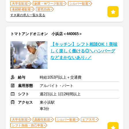
大学生歓迎
副業・Ｗワーク歓迎
シルバー歓迎
未経験者歓迎
髪色自由
すき家の求人一覧を見る
トマトアンドオニオン 小浜店＜440065＞
【キッチン】シフト相談OK！美味
しく楽しく働ける◎＼ハンバーグ
などまかないあり♪／
給与
時給1053円以上＋交通費
雇用形態
アルバイト・パート
シフト
週2日以上 1日2時間以上
アクセス
東小浜駅
車3分
大学生歓迎
高校生歓迎
シルバー歓迎
ピアス可
シフト自由・自己申告