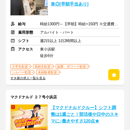
単◎[早朝手当あり]
給与
時給1300円～【早朝】時給+150円 ※交通費支給
雇用形態
アルバイト・パート
シフト
週2日以上 1日2時間以上
アクセス
東小浜駅
徒歩6分
大学生歓迎
高校生歓迎
副業・Ｗワーク歓迎
シルバー歓迎
未経験者歓迎
すき家の求人一覧を見る
マクドナルド ２７号小浜店
【マクドナルドクルー】シフト調
整は1週ごと！部活後や日中のスキ
マに♪働きやすさ120点★