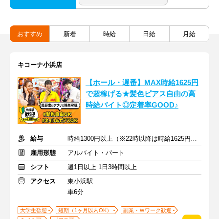
おすすめ
新着
時給
日給
月給
キコーナ小浜店
【ホール・遅番】MAX時給1625円
で超稼げる★髪色ピアス自由の高
時給バイト◎定着率GOOD♪
給与
時給1300円以上（※22時以降は時給1625円以上）+交通費
雇用形態
アルバイト・パート
シフト
週1日以上 1日3時間以上
アクセス
東小浜駅
車6分
大学生歓迎
短期（1ヶ月以内OK）
副業・Ｗワーク歓迎