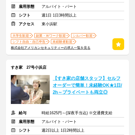
雇用形態
アルバイト・パート
シフト
週1日 1日3時間以上
アクセス
東小浜駅
大学生歓迎
副業・Ｗワーク歓迎
シルバー歓迎
シフト自由・自己申告
未経験者歓迎
株式会社アメリカンセキュリティーの求人一覧を見る
すき家 27号小浜店
【すき家の店舗スタッフ】セルフ
オーダーで簡単！未経験OK★1日/
2h～プライベートも両立◎
給与
時給1625円～(深夜手当込) ※交通費支給
雇用形態
アルバイト・パート
シフト
週2日以上 1日2時間以上