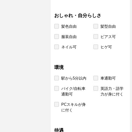
おしゃれ・自分らしさ
髪色自由
髪型自由
服装自由
ピアス可
ネイル可
ヒゲ可
環境
駅から5分以内
車通勤可
バイク/自転車
英語力・語学
通勤可
力が身に付く
PCスキルが身
に付く
待遇