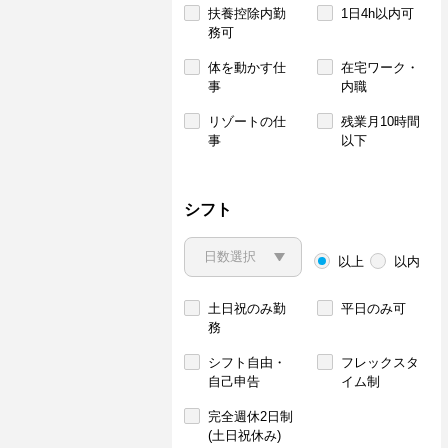
扶養控除内勤
1日4h以内可
務可
体を動かす仕
在宅ワーク・
事
内職
リゾートの仕
残業月10時間
事
以下
シフト
以上
以内
土日祝のみ勤
平日のみ可
務
シフト自由・
フレックスタ
自己申告
イム制
完全週休2日制
(土日祝休み)