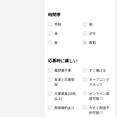
時間帯
早朝
朝
昼
夕方
夜
夜勤
応募時に嬉しい
履歴書不要
すぐ働ける
友達と応募歓
オープニング
迎
スタッフ
大量募集(10名
オンライン面
以上)
接可能
面接確約あり
今すぐ面接予
約可能