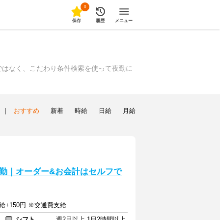
0
保存
履歴
メニュー
ではなく、こだわり条件検索を使って夜勤に
|
おすすめ
新着
時給
日給
月給
勤｜オーダー&お会計はセルフで
給+150円 ※交通費支給
シフト
週2日以上 1日2時間以上