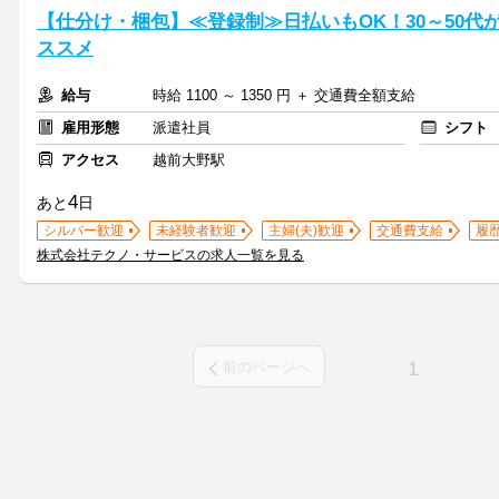
【仕分け・梱包】≪登録制≫日払いもOK！30～50
ススメ
給与
時給 1100 ～ 1350 円 ＋ 交通費全額支給
雇用形態
派遣社員
シフト
アクセス
越前大野駅
4
あと
日
シルバー歓迎
未経験者歓迎
主婦(夫)歓迎
交通費支給
履
株式会社テクノ・サービスの求人一覧を見る
1
前のページへ