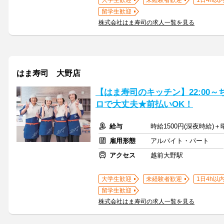
大学生歓迎
未経験者歓迎
1日4h以
留学生歓迎
株式会社はま寿司の求人一覧を見る
はま寿司 大野店
【はま寿司のキッチン】22:00～
ロで大丈夫★前払いOK！
給与
時給1500円(深夜時給)＋
雇用形態
アルバイト・パート
アクセス
越前大野駅
大学生歓迎
未経験者歓迎
1日4h以
留学生歓迎
株式会社はま寿司の求人一覧を見る