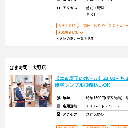
アクセス
越前大野駅
車6分
大学生歓迎
高校生歓迎
副業・Ｗワ
未経験者歓迎
すき家の求人一覧を見る
はま寿司 大野店
【はま寿司のホール】22:00～ち
接客シンプル◎前払いOK
給与
時給1500円(深夜時給)＋
雇用形態
アルバイト・パート
アクセス
越前大野駅