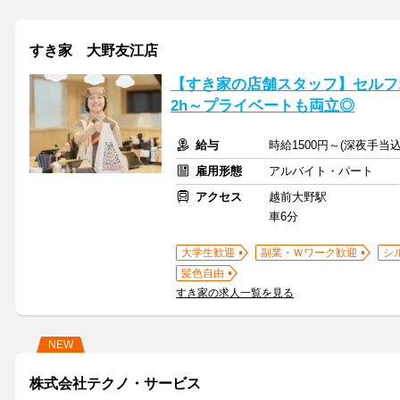
すき家 大野友江店
【すき家の店舗スタッフ】セルフ
2h～プライベートも両立◎
給与
時給1500円～(深夜手当
雇用形態
アルバイト・パート
アクセス
越前大野駅
車6分
大学生歓迎
副業・Ｗワーク歓迎
シ
髪色自由
すき家の求人一覧を見る
NEW
株式会社テクノ・サービス