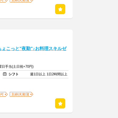
内可
主婦(夫)歓迎
ちょこっと"夜勤"♪お料理スキルゼ
曜日手当(土日祝+70円)
シフト
週1日以上 1日2時間以上
内可
主婦(夫)歓迎