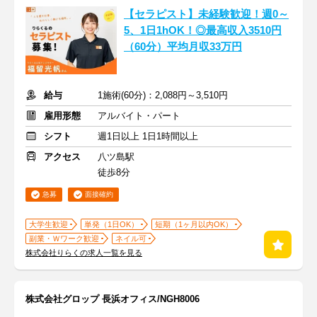
【セラピスト】未経験歓迎！週0～
5、1日1hOK！◎最高収入3510円
（60分）平均月収33万円
給与
1施術(60分)：2,088円～3,510円
雇用形態
アルバイト・パート
シフト
週1日以上 1日1時間以上
アクセス
八ツ島駅
徒歩8分
急募
面接確約
大学生歓迎
単発（1日OK）
短期（1ヶ月以内OK）
副業・Ｗワーク歓迎
ネイル可
株式会社りらくの求人一覧を見る
株式会社グロップ 長浜オフィス/NGH8006