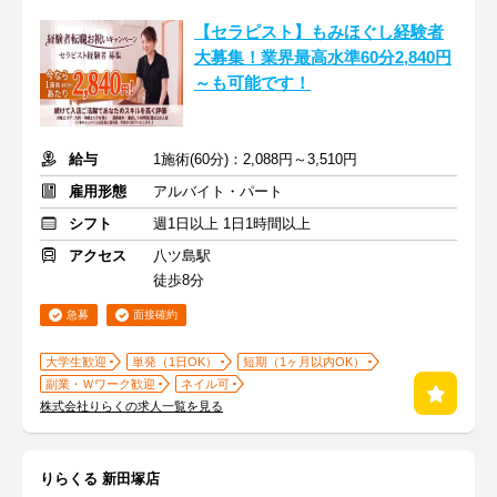
【セラピスト】もみほぐし経験者
大募集！業界最高水準60分2,840円
～も可能です！
給与
1施術(60分)：2,088円～3,510円
雇用形態
アルバイト・パート
シフト
週1日以上 1日1時間以上
アクセス
八ツ島駅
徒歩8分
急募
面接確約
大学生歓迎
単発（1日OK）
短期（1ヶ月以内OK）
副業・Ｗワーク歓迎
ネイル可
株式会社りらくの求人一覧を見る
りらくる 新田塚店