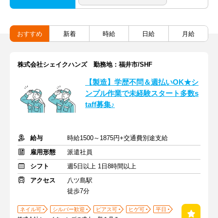
おすすめ
新着
時給
日給
月給
株式会社シェイクハンズ 勤務地：福井市/SHF
【製造】学歴不問＆週払いOK★シ
ンプル作業で未経験スタート多数s
taff募集♪
給与
時給1500～1875円+交通費別途支給
雇用形態
派遣社員
シフト
週5日以上 1日8時間以上
アクセス
八ツ島駅
徒歩7分
ネイル可
シルバー歓迎
ピアス可
ヒゲ可
平日