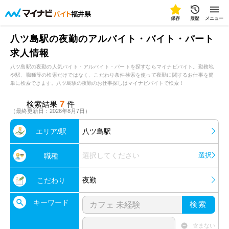
福井県
保存
履歴
メニュー
八ツ島駅の夜勤のアルバイト・バイト・パート
求人情報
八ツ島駅の夜勤の人気バイト・アルバイト・パートを探すならマイナビバイト。勤務地
や駅、職種等の検索だけではなく、こだわり条件検索を使って夜勤に関するお仕事を簡
単に検索できます。八ツ島駅の夜勤のお仕事探しはマイナビバイトで検索！
7
検索結果
件
（最終更新日：2026年8月7日）
エリア/駅
八ツ島駅
選択してください
選択
職種
夜勤
こだわり
キーワード
検索
含まない