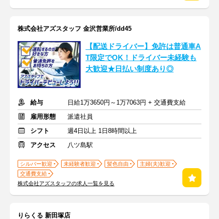
株式会社アズスタッフ 金沢営業所/dd45
【配送ドライバー】免許は普通車A
T限定でOK！ドライバー未経験も
大歓迎★日払い制度あり◎
給与
日給1万3650円～1万7063円 + 交通費支給
雇用形態
派遣社員
シフト
週4日以上 1日8時間以上
アクセス
八ツ島駅
シルバー歓迎
未経験者歓迎
髪色自由
主婦(夫)歓迎
交通費支給
株式会社アズスタッフの求人一覧を見る
りらくる 新田塚店