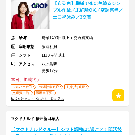
【布染色】機械で布に色塗るシン
プル作業／未経験OK／空調完備／
土日祝休み／3交替
給与
時給1400円以上＋交通費支給
雇用形態
派遣社員
シフト
1日8時間以上
アクセス
八ツ島駅
徒歩17分
本日、掲載終了
シルバー歓迎
未経験者歓迎
主婦(夫)歓迎
交通費支給
履歴書不要
株式会社グロップの求人一覧を見る
マクドナルド 福井新田塚店
【マクドナルドクルー】シフト調整は1週ごと！部活後