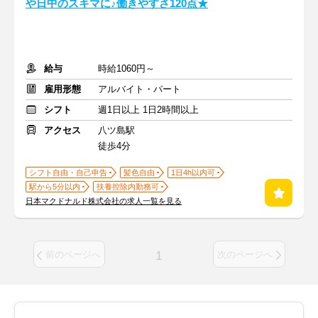
や日中のスキマに♪働きやすさ120点★
給与
時給1060円～
雇用形態
アルバイト・パート
シフト
週1日以上 1日2時間以上
アクセス
八ツ島駅
徒歩4分
シフト自由・自己申告
髪色自由
1日4h以内可
駅から5分以内
扶養控除内勤務可
日本マクドナルド株式会社の求人一覧を見る
1
前のページへ
次のページへ