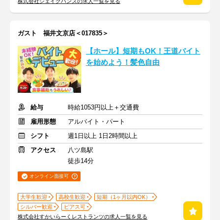
株式会社シェイクハンズの求人一覧を見る
ガスト 福井文京店＜017835＞
【ホール】短期もOK！王道バイト
を始めよう！髪色自由
給与
時給1053円以上＋交通費
雇用形態
アルバイト・パート
シフト
週1日以上 1日2時間以上
アクセス
八ツ島駅
徒歩14分
オンライン面接可
大学生歓迎
高校生歓迎
短期（1ヶ月以内OK）
シルバー歓迎
ピアス可
株式会社すかいらーくレストランツの求人一覧を見る