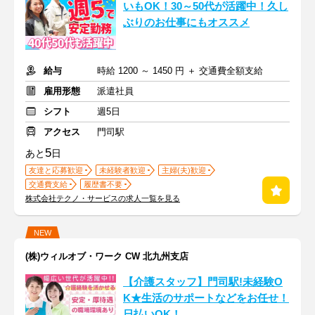
いもOK！30～50代が活躍中！久し
ぶりのお仕事にもオススメ
給与
時給 1200 ～ 1450 円 ＋ 交通費全額支給
雇用形態
派遣社員
シフト
週5日
アクセス
門司駅
5
あと
日
友達と応募歓迎
未経験者歓迎
主婦(夫)歓迎
交通費支給
履歴書不要
株式会社テクノ・サービスの求人一覧を見る
NEW
(株)ウィルオブ・ワーク CW 北九州支店
【介護スタッフ】門司駅!未経験O
K★生活のサポートなどをお任せ！
日払いOK！