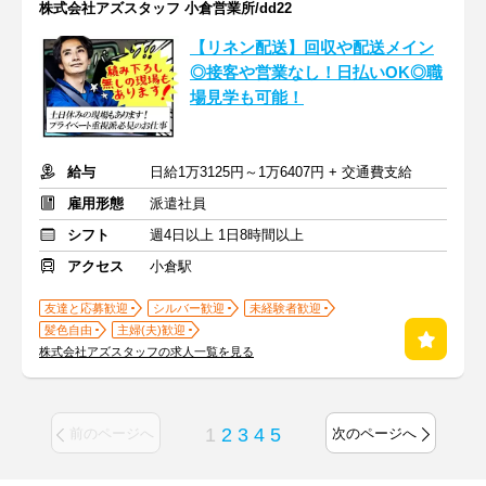
株式会社アズスタッフ 小倉営業所/dd22
【リネン配送】回収や配送メイン
◎接客や営業なし！日払いOK◎職
場見学も可能！
給与
日給1万3125円～1万6407円 + 交通費支給
雇用形態
派遣社員
シフト
週4日以上 1日8時間以上
アクセス
小倉駅
友達と応募歓迎
シルバー歓迎
未経験者歓迎
髪色自由
主婦(夫)歓迎
株式会社アズスタッフの求人一覧を見る
1
2
3
4
5
前のページへ
次のページへ