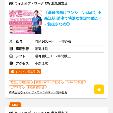
(株)ウィルオブ・ワーク CW 北九州支店
【高齢者向けマンションstaff】小
森江駅!清潔で快適な施設で働こう
♪ 負担少なめ◎
給与
時給1400円～ ＋交通費
雇用形態
派遣社員
シフト
週3日以上 1日7時間以上
アクセス
小森江駅
オンライン面接可
友達と応募歓迎
副業・Ｗワーク歓迎
シルバー歓迎
ピアス可
未経験者歓迎
株式会社ウィルオブ・ワークの求人一覧を見る
NEW