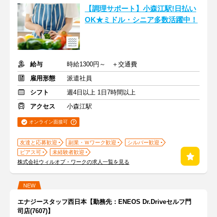
【調理サポート】小森江駅!日払い
OK★ミドル・シニア多数活躍中！
給与
時給1300円～ ＋交通費
雇用形態
派遣社員
シフト
週4日以上 1日7時間以上
アクセス
小森江駅
オンライン面接可
友達と応募歓迎
副業・Ｗワーク歓迎
シルバー歓迎
ピアス可
未経験者歓迎
株式会社ウィルオブ・ワークの求人一覧を見る
NEW
エナジースタッフ西日本【勤務先：ENEOS Dr.Driveセルフ門
司店(7607)】