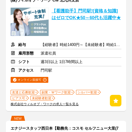
(株)ウィルオブ・ワーク CW 北九州支店
【看護助手】門司駅![資格＆知識]
はゼロでOK★50～60代も活躍中★
給与
【経験者】時給1400円～【未経験者】時給1350円～ ＋交通費
雇用形態
派遣社員
シフト
週3日以上 1日7時間以上
アクセス
門司駅
オンライン面接可
友達と応募歓迎
副業・Ｗワーク歓迎
シルバー歓迎
ピアス可
未経験者歓迎
株式会社ウィルオブ・ワークの求人一覧を見る
NEW
エナジースタッフ西日本【勤務先：コスモ セルフニュー大里(7