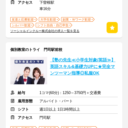
アクセス
下曽根駅
車16分
友達と応募歓迎
大学生歓迎
副業・Ｗワーク歓迎
シルバー歓迎
シフト自由・自己申告
ソーシャルインクルー株式会社の求人一覧を見る
個別教室のトライ 門司駅前校
【塾の先生≪小学生対象/英語≫】
英語スキル&基礎力UPに★完全マ
ンツーマン指導◎私服OK
給与
1コマ(60分)：1250～3750円＋交通費
雇用形態
アルバイト・パート
シフト
週1日以上 1日1時間以上
アクセス
門司駅