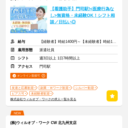
【看護助手】門司駅!<医療行為な
し>無資格・未経験OK！シフト相
談／日払い◎
給与
【経験者】時給1400円～【未経験者】時給1350円～ ＋交通費
雇用形態
派遣社員
シフト
週3日以上 1日7時間以上
アクセス
門司駅
オンライン面接可
友達と応募歓迎
副業・Ｗワーク歓迎
シルバー歓迎
ピアス可
未経験者歓迎
株式会社ウィルオブ・ワークの求人一覧を見る
NEW
(株)ウィルオブ・ワーク CW 北九州支店