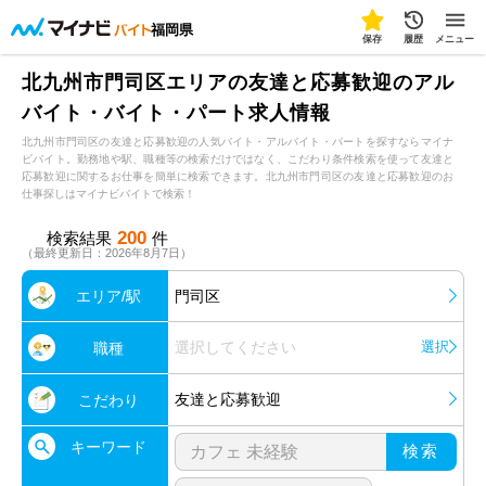
福岡県
保存
履歴
メニュー
北九州市門司区エリアの友達と応募歓迎のアル
バイト・バイト・パート求人情報
北九州市門司区の友達と応募歓迎の人気バイト・アルバイト・パートを探すならマイナ
ビバイト。勤務地や駅、職種等の検索だけではなく、こだわり条件検索を使って友達と
応募歓迎に関するお仕事を簡単に検索できます。北九州市門司区の友達と応募歓迎のお
仕事探しはマイナビバイトで検索！
200
検索結果
件
（最終更新日：2026年8月7日）
エリア/駅
門司区
選択してください
選択
職種
友達と応募歓迎
こだわり
キーワード
検索