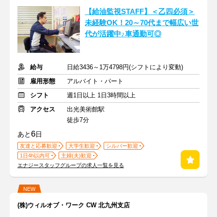
【給油監視STAFF】＜乙四必須＞
未経験OK！20～70代まで幅広い世
代が活躍中♪車通勤可◎
給与
日給3436～1万4798円(シフトにより変動)
雇用形態
アルバイト・パート
シフト
週1日以上 1日3時間以上
アクセス
出光美術館駅
徒歩7分
6
あと
日
友達と応募歓迎
大学生歓迎
シルバー歓迎
1日4h以内可
主婦(夫)歓迎
エナジースタッフグループの求人一覧を見る
NEW
(株)ウィルオブ・ワーク CW 北九州支店