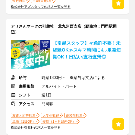
髪色自由
主婦(夫)歓迎
株式会社アズスタッフの求人一覧を見る
アリさんマークの引越社 北九州西支店（勤務地：門司駅周
辺）
【引越スタッフ】≪免許不要！未
経験OK≫スキマ時間にも♪単発短
期OK！日払い/直行直帰◎
給与
時給1300円～ ※給与は支店による
雇用形態
アルバイト・パート
シフト
週1日
アクセス
門司駅
友達と応募歓迎
大学生歓迎
高校生歓迎
単発（1日OK）
短期（1ヶ月以内OK）
株式会社引越社の求人一覧を見る