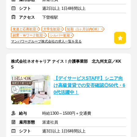
シフト
週2日以上 1日4時間以上
アクセス
下曽根駅
友達と応募歓迎
大学生歓迎
短期（1ヶ月以内OK）
副業・Ｗワーク歓迎
シルバー歓迎
マンパワーグループ株式会社の求人一覧を見る
株式会社ネオキャリア ナイス！介護事業部 北九州支店／KK
S
【デイサービスSTAFF】シニア向
け高級賃貸での安否確認◎50代・6
0代活躍中！
給与
時給1300～1500円＋交通費
雇用形態
派遣社員
シフト
週3日以上 1日6時間以上