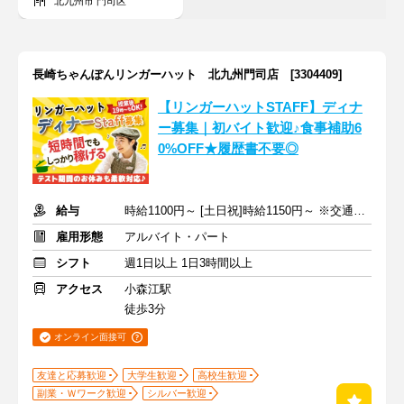
北九州市 門司区
長崎ちゃんぽんリンガーハット 北九州門司店 [3304409]
【リンガーハットSTAFF】ディナ
ー募集｜初バイト歓迎♪食事補助6
0%OFF★履歴書不要◎
給与
時給1100円～ [土日祝]時給1150円～ ※交通費全額支給
雇用形態
アルバイト・パート
シフト
週1日以上 1日3時間以上
アクセス
小森江駅
徒歩3分
オンライン面接可
友達と応募歓迎
大学生歓迎
高校生歓迎
副業・Ｗワーク歓迎
シルバー歓迎