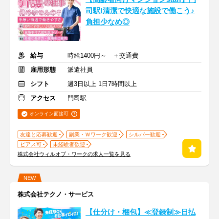
司駅!清潔で快適な施設で働こう♪
負担少なめ◎
給与
時給1400円～ ＋交通費
雇用形態
派遣社員
シフト
週3日以上 1日7時間以上
アクセス
門司駅
オンライン面接可
友達と応募歓迎
副業・Ｗワーク歓迎
シルバー歓迎
ピアス可
未経験者歓迎
株式会社ウィルオブ・ワークの求人一覧を見る
NEW
株式会社テクノ・サービス
【仕分け・梱包】≪登録制≫日払