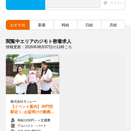
含まない
おすすめ
新着
時給
日給
月給
閲覧中エリアのジモト密着求人
情報更新：2026年08月07日の11時ごろ
株式会社サンレー
【イベント案内】JR門司
駅近く♪お盆明けの勤務も
OK！10時～15時の短時間
時給1150円～＋交通費
＆扶養内も◎
アルバイト・パート