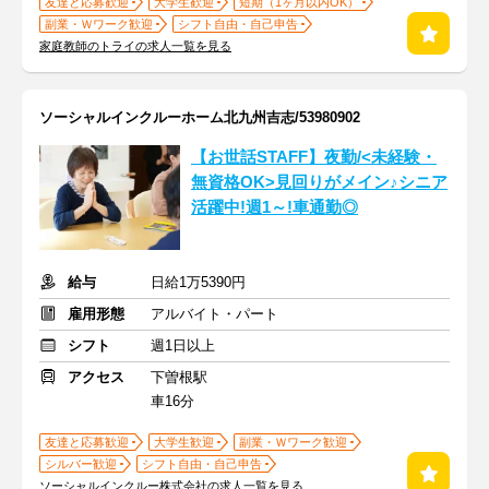
友達と応募歓迎
大学生歓迎
短期（1ヶ月以内OK）
副業・Ｗワーク歓迎
シフト自由・自己申告
家庭教師のトライの求人一覧を見る
ソーシャルインクルーホーム北九州吉志/53980902
【お世話STAFF】夜勤/<未経験・
無資格OK>見回りがメイン♪シニア
活躍中!週1～!車通勤◎
給与
日給1万5390円
雇用形態
アルバイト・パート
シフト
週1日以上
アクセス
下曽根駅
車16分
友達と応募歓迎
大学生歓迎
副業・Ｗワーク歓迎
シルバー歓迎
シフト自由・自己申告
ソーシャルインクルー株式会社の求人一覧を見る