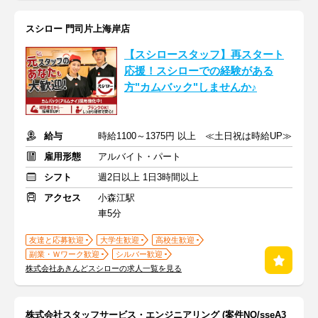
スシロー 門司片上海岸店
【スシロースタッフ】再スタート
応援！スシローでの経験がある
方"カムバック"しませんか♪
給与
時給1100～1375円 以上 ≪土日祝は時給UP≫
雇用形態
アルバイト・パート
シフト
週2日以上 1日3時間以上
アクセス
小森江駅
車5分
友達と応募歓迎
大学生歓迎
高校生歓迎
副業・Ｗワーク歓迎
シルバー歓迎
株式会社あきんどスシローの求人一覧を見る
株式会社スタッフサービス・エンジニアリング (案件NO/sseA3