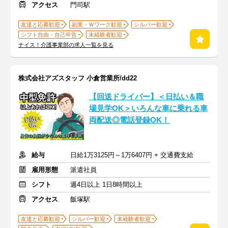
アクセス
門司駅
友達と応募歓迎
副業・Ｗワーク歓迎
シルバー歓迎
シフト自由・自己申告
未経験者歓迎
ナイス！介護事業部の求人一覧を見る
株式会社アズスタッフ 小倉営業所/dd22
【回送ドライバー】＜日払い＆職
場見学OK＞いろんな車に乗れる車
両配送◎電話登録OK！
給与
日給1万3125円～1万6407円 + 交通費支給
雇用形態
派遣社員
シフト
週4日以上 1日8時間以上
アクセス
飯塚駅
友達と応募歓迎
シルバー歓迎
未経験者歓迎