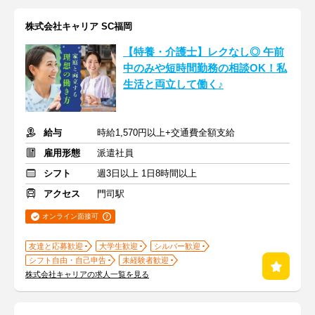
株式会社キャリア SC福岡
【特養・介護士】レクなし◎ 午前
中のみや短時間勤務の相談OK！私
生活と両立して働く♪
給与
時給1,570円以上+交通費全額支給
雇用形態
派遣社員
シフト
週3日以上 1日8時間以上
アクセス
門司駅
オンライン面接可
友達と応募歓迎
大学生歓迎
シルバー歓迎
シフト自由・自己申告
未経験者歓迎
株式会社キャリアの求人一覧を見る