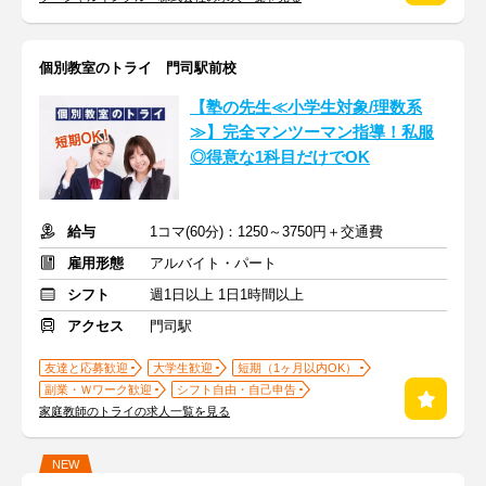
個別教室のトライ 門司駅前校
【塾の先生≪小学生対象/理数系
≫】完全マンツーマン指導！私服
◎得意な1科目だけでOK
給与
1コマ(60分)：1250～3750円＋交通費
雇用形態
アルバイト・パート
シフト
週1日以上 1日1時間以上
アクセス
門司駅
友達と応募歓迎
大学生歓迎
短期（1ヶ月以内OK）
副業・Ｗワーク歓迎
シフト自由・自己申告
家庭教師のトライの求人一覧を見る
NEW