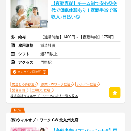
【夜勤専従】チーム制で安心◎交
代で仮眠休憩あり！夜勤手当で高
収入♪日払い◎
給与
【通常時給】1400円～【夜勤時給】1750円～ ＋交通費
雇用形態
派遣社員
シフト
週2日以上
アクセス
門司駅
オンライン面接可
友達と応募歓迎
副業・Ｗワーク歓迎
シルバー歓迎
髪色自由
主婦(夫)歓迎
株式会社ウィルオブ・ワークの求人一覧を見る
NEW
(株)ウィルオブ・ワーク CW 北九州支店
【高齢者向けマンションstaff】門