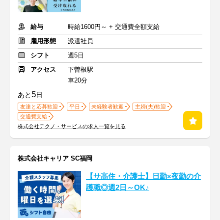
給与
時給1600円～ + 交通費全額支給
雇用形態
派遣社員
シフト
週5日
アクセス
下曽根駅
車20分
5
あと
日
友達と応募歓迎
平日
未経験者歓迎
主婦(夫)歓迎
交通費支給
株式会社テクノ・サービスの求人一覧を見る
株式会社キャリア SC福岡
【サ高住・介護士】日勤×夜勤の介
護職◎週2日～OK♪