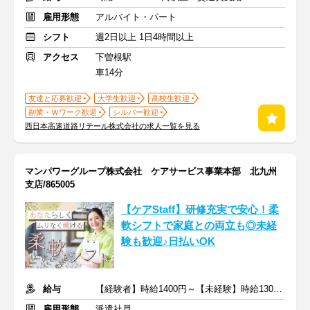
雇用形態
アルバイト・パート
シフト
週2日以上 1日4時間以上
アクセス
下曽根駅
車14分
友達と応募歓迎
大学生歓迎
高校生歓迎
副業・Ｗワーク歓迎
シルバー歓迎
西日本高速道路リテール株式会社の求人一覧を見る
マンパワーグループ株式会社 ケアサービス事業本部 北九州
支店/865005
【ケアStaff】研修充実で安心！柔
軟シフトで家庭との両立も◎未経
験も歓迎♪日払いOK
給与
【経験者】時給1400円～【未経験】時給1300円～ ※交通費全額
雇用形態
派遣社員