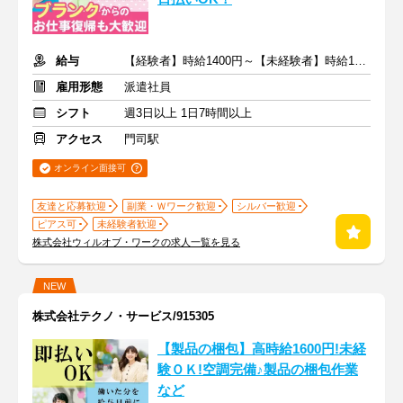
給与
【経験者】時給1400円～【未経験者】時給1300円～ ＋交通費
雇用形態
派遣社員
シフト
週3日以上 1日7時間以上
アクセス
門司駅
オンライン面接可
友達と応募歓迎
副業・Ｗワーク歓迎
シルバー歓迎
ピアス可
未経験者歓迎
株式会社ウィルオブ・ワークの求人一覧を見る
NEW
株式会社テクノ・サービス/915305
【製品の梱包】高時給1600円!未経
験ＯＫ!空調完備♪製品の梱包作業
など