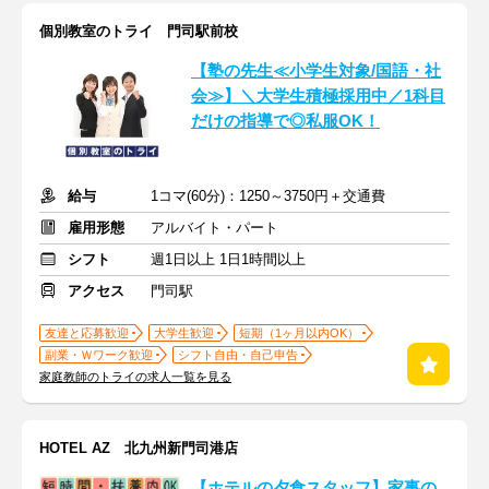
個別教室のトライ 門司駅前校
【塾の先生≪小学生対象/国語・社
会≫】＼大学生積極採用中／1科目
だけの指導で◎私服OK！
給与
1コマ(60分)：1250～3750円＋交通費
雇用形態
アルバイト・パート
シフト
週1日以上 1日1時間以上
アクセス
門司駅
友達と応募歓迎
大学生歓迎
短期（1ヶ月以内OK）
副業・Ｗワーク歓迎
シフト自由・自己申告
家庭教師のトライの求人一覧を見る
HOTEL AZ 北九州新門司港店
【ホテルの夕食スタッフ】家事の