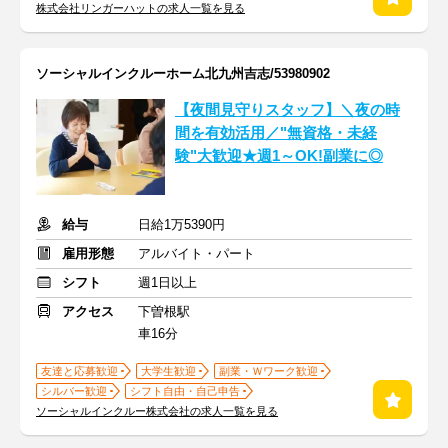
株式会社リンガーハットの求人一覧を見る
ソーシャルインクルーホーム北九州吉志/53980902
【夜間見守りスタッフ】＼夜の時
間を有効活用／"無資格・未経
験"大歓迎★週1～OK!副業に◎
給与
日給1万5390円
雇用形態
アルバイト・パート
シフト
週1日以上
アクセス
下曽根駅
車16分
友達と応募歓迎
大学生歓迎
副業・Ｗワーク歓迎
シルバー歓迎
シフト自由・自己申告
ソーシャルインクルー株式会社の求人一覧を見る