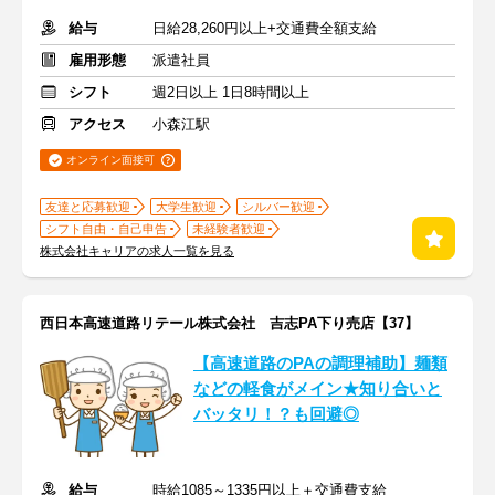
給与
日給28,260円以上+交通費全額支給
雇用形態
派遣社員
シフト
週2日以上 1日8時間以上
アクセス
小森江駅
オンライン面接可
友達と応募歓迎
大学生歓迎
シルバー歓迎
シフト自由・自己申告
未経験者歓迎
株式会社キャリアの求人一覧を見る
西日本高速道路リテール株式会社 吉志PA下り売店【37】
【高速道路のPAの調理補助】麺類
などの軽食がメイン★知り合いと
バッタリ！？も回避◎
給与
時給1085～1335円以上＋交通費支給