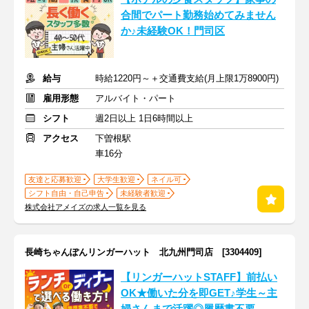
合間でパート勤務始めてみません
か♪未経験OK！門司区
給与
時給1220円～＋交通費支給(月上限1万8900円)
雇用形態
アルバイト・パート
シフト
週2日以上 1日6時間以上
アクセス
下曽根駅
車16分
友達と応募歓迎
大学生歓迎
ネイル可
シフト自由・自己申告
未経験者歓迎
株式会社アメイズの求人一覧を見る
長崎ちゃんぽんリンガーハット 北九州門司店 [3304409]
【リンガーハットSTAFF】前払い
OK★働いた分を即GET♪学生～主