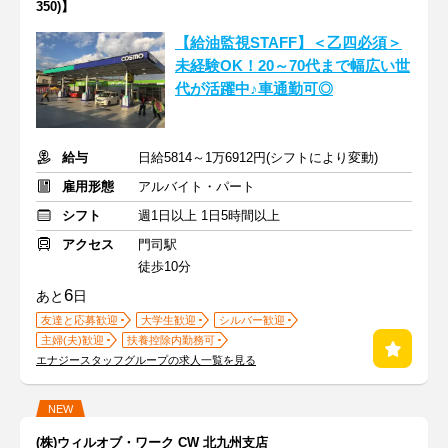
350)】
【給油監視STAFF】＜乙四必須＞
未経験OK！20～70代まで幅広い世
代が活躍中♪車通勤可◎
給与
日給5814～1万6912円(シフトにより変動)
雇用形態
アルバイト・パート
シフト
週1日以上 1日5時間以上
アクセス
門司駅
徒歩10分
6
あと
日
友達と応募歓迎
大学生歓迎
シルバー歓迎
主婦(夫)歓迎
扶養控除内勤務可
エナジースタッフグループの求人一覧を見る
NEW
(株)ウィルオブ・ワーク CW 北九州支店