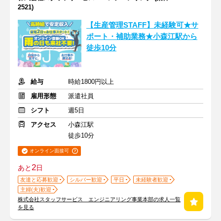
2521)
【生産管理STAFF】未経験可★サ
ポート・補助業務★小森江駅から
徒歩10分
給与
時給1800円以上
雇用形態
派遣社員
シフト
週5日
アクセス
小森江駅
徒歩10分
オンライン面接可
2
あと
日
友達と応募歓迎
シルバー歓迎
平日
未経験者歓迎
主婦(夫)歓迎
株式会社スタッフサービス エンジニアリング事業本部の求人一覧
を見る