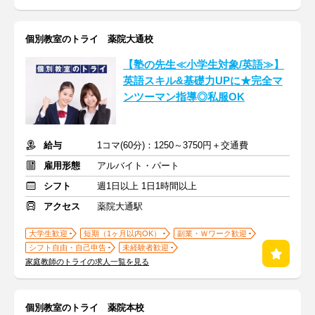
個別教室のトライ 薬院大通校
【塾の先生≪小学生対象/英語≫】
英語スキル&基礎力UPに★完全マ
ンツーマン指導◎私服OK
給与
1コマ(60分)：1250～3750円＋交通費
雇用形態
アルバイト・パート
シフト
週1日以上 1日1時間以上
アクセス
薬院大通駅
大学生歓迎
短期（1ヶ月以内OK）
副業・Ｗワーク歓迎
シフト自由・自己申告
未経験者歓迎
家庭教師のトライの求人一覧を見る
個別教室のトライ 薬院本校