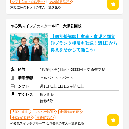
シフト自由・自己申告
未経験者歓迎
家庭教師のトライの求人一覧を見る
やる気スイッチのスクールIE 大濠公園校
【個別塾講師】家事・育児と両立
◎ブランク復帰も歓迎！週1日から
得意を活かして働こう♪
給与
1授業(90分)1950～3000円＋交通費支給
雇用形態
アルバイト・パート
シフト
週1日以上 1日1.5時間以上
アクセス
唐人町駅
徒歩6分
大学生歓迎
シルバー歓迎
未経験者歓迎
主婦(夫)歓迎
交通費支給
やる気スイッチグループ 合同募集の求人一覧を見る