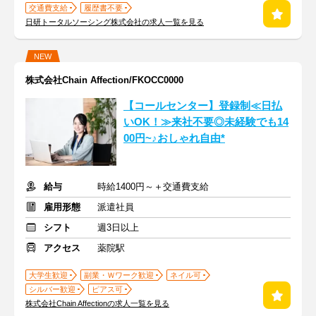
交通費支給
履歴書不要
日研トータルソーシング株式会社の求人一覧を見る
NEW
株式会社Chain Affection/FKOCC0000
【コールセンター】登録制≪日払
いOK！≫来社不要◎未経験でも14
00円~♪おしゃれ自由*
給与
時給1400円～＋交通費支給
雇用形態
派遣社員
シフト
週3日以上
アクセス
薬院駅
大学生歓迎
副業・Ｗワーク歓迎
ネイル可
シルバー歓迎
ピアス可
株式会社Chain Affectionの求人一覧を見る