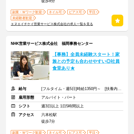
徒歩8分
副業・Ｗワーク歓迎
ネイル可
ピアス可
平日
未経験者歓迎
エヌエイチケイ営業サービス株式会社の求人一覧を見る
NHK営業サービス株式会社 福岡事務センター
【事務】全員未経験スタート！家
族との予定も合わせやすい◎社員
食堂あり★
給与
[フルタイム・週5日]時給1350円～ [扶養内・週3日]時給1200円～
雇用形態
アルバイト・パート
シフト
週3日以上 1日5時間以上
アクセス
六本松駅
徒歩7分
副業・Ｗワーク歓迎
ネイル可
ピアス可
平日