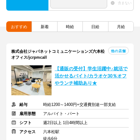
含まない
おすすめ
新着
時給
日給
月給
他の店舗
株式会社ジャパネットコミュニケーションズ六本松
オフィス/jcrpmcall
【通販の受付】学生活躍中♪就活で
活かせるバイト/カラオケ30％オフ
やランチ補助あり★
給与
時給1200～1400円+交通費別途一部支給
雇用形態
アルバイト・パート
シフト
週2日以上 1日4時間以上
アクセス
六本松駅
徒歩6分