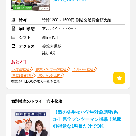
給与
時給1200～1500円 別途交通費全額支給
雇用形態
アルバイト・パート
シフト
週5日以上
アクセス
薬院大通駅
徒歩4分
2
あと
日
大学生歓迎
副業・Ｗワーク歓迎
シルバー歓迎
主婦(夫)歓迎
駅から5分以内
株式会社LEOCの求人一覧を見る
個別教室のトライ 六本松校
【塾の先生≪小学生対象/理数系
≫】完全マンツーマン指導！私服
◎得意な1科目だけでOK