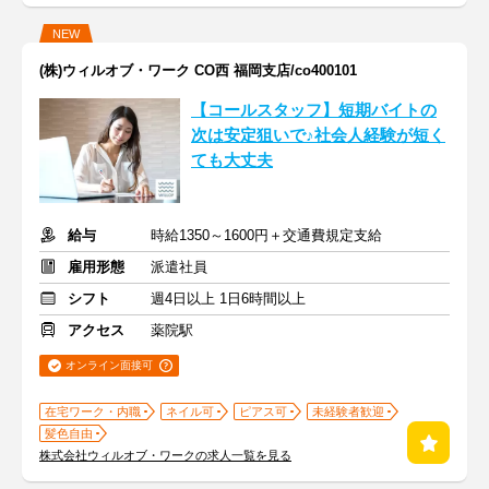
NEW
(株)ウィルオブ・ワーク CO西 福岡支店/co400101
【コールスタッフ】短期バイトの
次は安定狙いで♪社会人経験が短く
ても大丈夫
給与
時給1350～1600円＋交通費規定支給
雇用形態
派遣社員
シフト
週4日以上 1日6時間以上
アクセス
薬院駅
オンライン面接可
在宅ワーク・内職
ネイル可
ピアス可
未経験者歓迎
髪色自由
株式会社ウィルオブ・ワークの求人一覧を見る