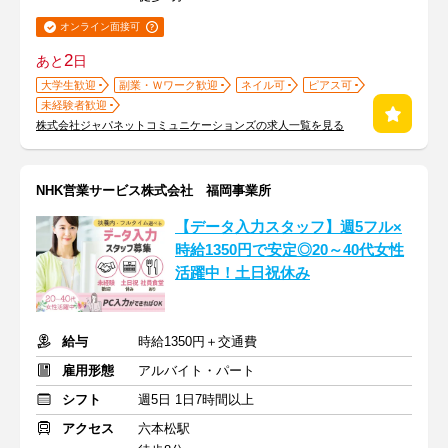
オンライン面接可
2
あと
日
大学生歓迎
副業・Ｗワーク歓迎
ネイル可
ピアス可
未経験者歓迎
株式会社ジャパネットコミュニケーションズの求人一覧を見る
NHK営業サービス株式会社 福岡事業所
【データ入力スタッフ】週5フル×
時給1350円で安定◎20～40代女性
活躍中！土日祝休み
給与
時給1350円＋交通費
雇用形態
アルバイト・パート
シフト
週5日 1日7時間以上
アクセス
六本松駅