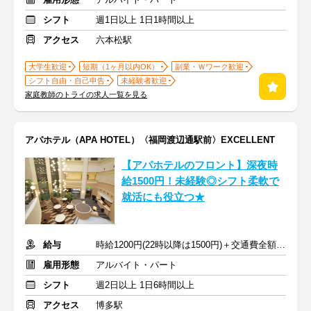
シフト
週1日以上 1日1時間以上
アクセス
六本松駅
大学生歓迎
短期（1ヶ月以内OK）
副業・Ｗワーク歓迎
シフト自由・自己申告
未経験者歓迎
家庭教師のトライの求人一覧を見る
アパホテル（APA HOTEL）〈福岡渡辺通駅前〉EXCELLENT
【アパホテルのフロント】深夜時
給1500円！未経験◎シフト柔軟で
就活にも役立つ★
給与
時給1200円(22時以降は1500円)＋交通費全額支給
雇用形態
アルバイト・パート
シフト
週2日以上 1日6時間以上
アクセス
博多駅