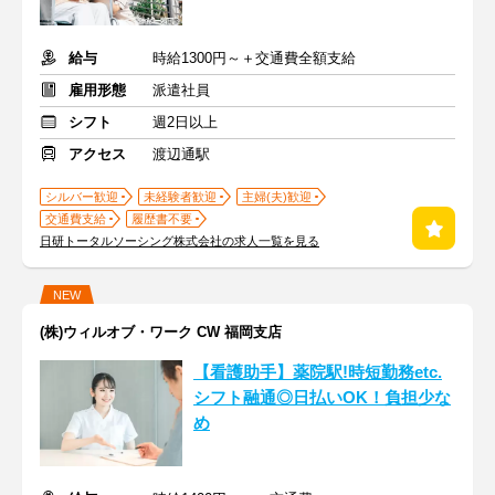
給与
時給1300円～＋交通費全額支給
雇用形態
派遣社員
シフト
週2日以上
アクセス
渡辺通駅
シルバー歓迎
未経験者歓迎
主婦(夫)歓迎
交通費支給
履歴書不要
日研トータルソーシング株式会社の求人一覧を見る
NEW
(株)ウィルオブ・ワーク CW 福岡支店
【看護助手】薬院駅!時短勤務etc.
シフト融通◎日払いOK！負担少な
め