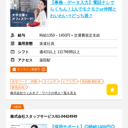
【事務・データ入力】電話ナシで
らくちん！1人でモクモクor仲間と
わいわい⇒どっち派？
給与
時給1350～1450円＋交通費規定支給
雇用形態
派遣社員
シフト
週4日以上 1日7時間以上
アクセス
薬院駅
オンライン面接可
在宅ワーク・内職
ネイル可
ピアス可
未経験者歓迎
髪色自由
株式会社ウィルオブ・ワークの求人一覧を見る
NEW
株式会社スタッフサービス/61-04424949
【採用サポート】◎時給1400円◎