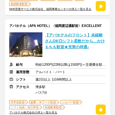
未経験者歓迎
NHK営業サービス株式会社 福岡事務センターの求人一覧を見る
アパホテル（APA HOTEL）〈福岡渡辺通駅前〉EXCELLENT
【アパホテルのフロント】未経験
さんOK◎シフト柔軟だから…かけ
もちも歓迎★充実の待遇♪
給与
時給1200円(22時以降は1500円)＋交通費全額支給
雇用形態
アルバイト・パート
シフト
週2日以上 1日6時間以上
アクセス
博多駅
バス7分
大学生歓迎
副業・Ｗワーク歓迎
シルバー歓迎
シフト自由・自己申告
未経験者歓迎
アパホテル株式会社の求人一覧を見る