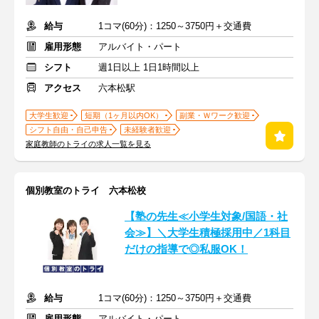
給与
1コマ(60分)：1250～3750円＋交通費
雇用形態
アルバイト・パート
シフト
週1日以上 1日1時間以上
アクセス
六本松駅
大学生歓迎
短期（1ヶ月以内OK）
副業・Ｗワーク歓迎
シフト自由・自己申告
未経験者歓迎
家庭教師のトライの求人一覧を見る
個別教室のトライ 六本松校
【塾の先生≪小学生対象/国語・社
会≫】＼大学生積極採用中／1科目
だけの指導で◎私服OK！
給与
1コマ(60分)：1250～3750円＋交通費
雇用形態
アルバイト・パート