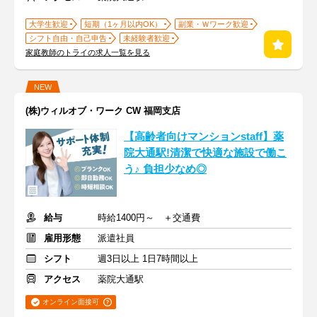
大学生歓迎
短期（1ヶ月以内OK）
副業・Ｗワーク歓迎
シフト自由・自己申告
未経験者歓迎
家庭教師のトライの求人一覧を見る
NEW
(株)ウィルオブ・ワーク CW 福岡支店
【高齢者向けマンションstaff】薬
院大通駅!清潔で快適な施設で働こ
う♪ 負担少なめ◎
給与
時給1400円～ ＋交通費
雇用形態
派遣社員
シフト
週3日以上 1日7時間以上
アクセス
薬院大通駅
オンライン面接可