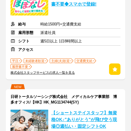
書不要◆スマホで登録!
給与
時給1500円+交通費支給
雇用形態
派遣社員
シフト
週5日以上 1日8時間以上
アクセス
平日
未経験者歓迎
主婦(夫)歓迎
交通費支給
履歴書不要
株式会社スタッフサービスの求人一覧を見る
NEW
日研トータルソーシング株式会社 メディカルケア事業部 博
多オフィス/【HK】HK_MG1134744(SY)
【ショートステイスタッフ】無資
格OK♪"ありがとう"が飛び交う現
場◎週払い・固定シフトOK