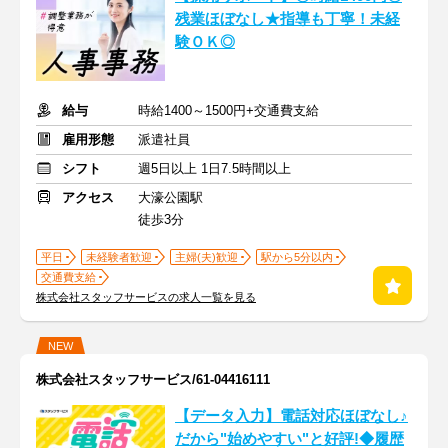
残業ほぼなし★指導も丁寧！未経
験ＯＫ◎
給与
時給1400～1500円+交通費支給
雇用形態
派遣社員
シフト
週5日以上 1日7.5時間以上
アクセス
大濠公園駅
徒歩3分
平日
未経験者歓迎
主婦(夫)歓迎
駅から5分以内
交通費支給
株式会社スタッフサービスの求人一覧を見る
NEW
株式会社スタッフサービス/61-04416111
【データ入力】電話対応ほぼなし♪
だから"始めやすい"と好評!◆履歴