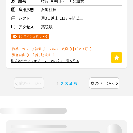
給与
時給1400円～ ＋交通費
雇用形態
派遣社員
シフト
週3日以上 1日7時間以上
アクセス
薬院駅
オンライン面接可
副業・Ｗワーク歓迎
シルバー歓迎
ピアス可
髪色自由
主婦(夫)歓迎
株式会社ウィルオブ・ワークの求人一覧を見る
1
2
3
4
5
前のページへ
次のページへ