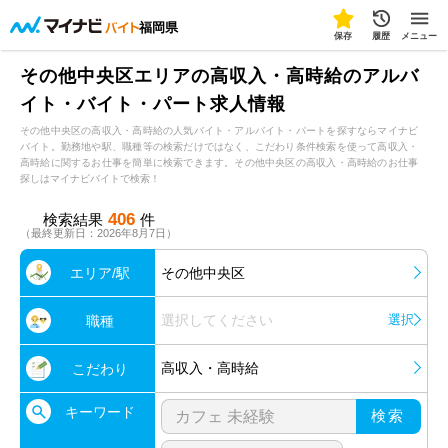
福岡県
保存
履歴
メニュー
その他中央区エリアの高収入・高時給のアルバ
イト・バイト・パート求人情報
その他中央区の高収入・高時給の人気バイト・アルバイト・パートを探すならマイナビ
バイト。勤務地や駅、職種等の検索だけではなく、こだわり条件検索を使って高収入・
高時給に関するお仕事を簡単に検索できます。その他中央区の高収入・高時給のお仕事
探しはマイナビバイトで検索！
406
検索結果
件
（最終更新日：2026年8月7日）
エリア/駅
その他中央区
選択してください
選択
職種
高収入・高時給
こだわり
キーワード
検索