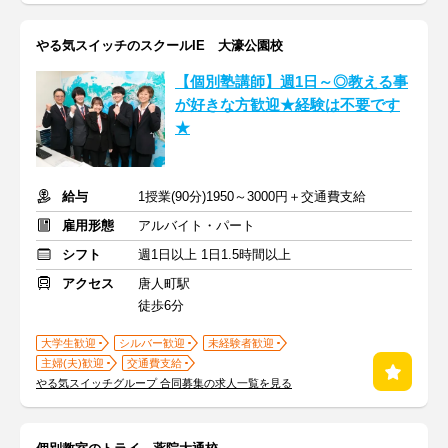
やる気スイッチのスクールIE 大濠公園校
【個別塾講師】週1日～◎教える事
が好きな方歓迎★経験は不要です
★
給与
1授業(90分)1950～3000円＋交通費支給
雇用形態
アルバイト・パート
シフト
週1日以上 1日1.5時間以上
アクセス
唐人町駅
徒歩6分
大学生歓迎
シルバー歓迎
未経験者歓迎
主婦(夫)歓迎
交通費支給
やる気スイッチグループ 合同募集の求人一覧を見る