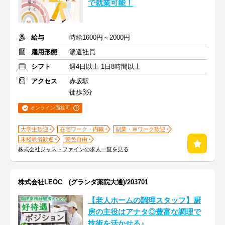
で就業可能！
給与
時給1600円～2000円
雇用形態
派遣社員
シフト
週4日以上 1日8時間以上
アクセス
赤坂駅
徒歩3分
オンライン面接可
大学生歓迎
在宅ワーク・内職
副業・Ｗワーク歓迎
未経験者歓迎
髪色自由
株式会社ジャストファインの求人一覧を見る
株式会社LEOC (グランダ薬院大通)/203701
【老人ホームの調理スタッフ】厨
房の主役はアナタ◎豊富な調理で
技術を活かせる♪