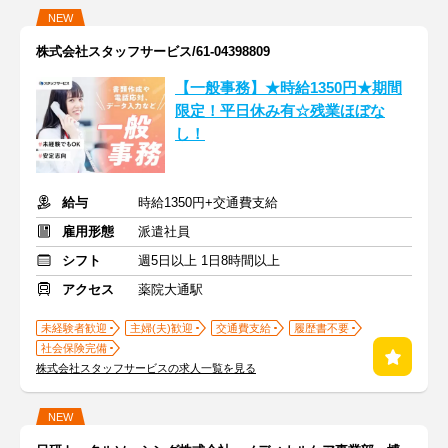
NEW
株式会社スタッフサービス/61-04398809
【一般事務】★時給1350円★期間
限定！平日休み有☆残業ほぼな
し！
給与
時給1350円+交通費支給
雇用形態
派遣社員
シフト
週5日以上 1日8時間以上
アクセス
薬院大通駅
未経験者歓迎
主婦(夫)歓迎
交通費支給
履歴書不要
社会保険完備
株式会社スタッフサービスの求人一覧を見る
NEW