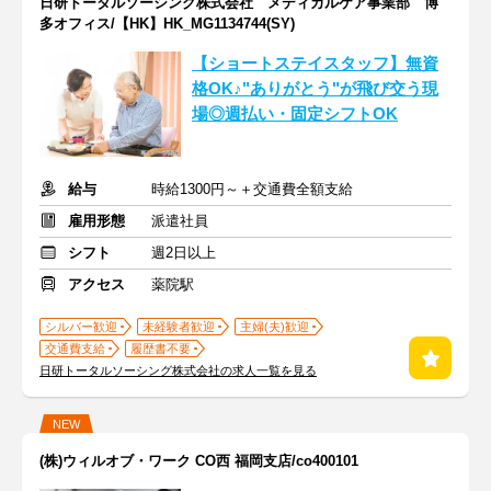
日研トータルソーシング株式会社 メディカルケア事業部 博
多オフィス/【HK】HK_MG1134744(SY)
【ショートステイスタッフ】無資
格OK♪"ありがとう"が飛び交う現
場◎週払い・固定シフトOK
給与
時給1300円～＋交通費全額支給
雇用形態
派遣社員
シフト
週2日以上
アクセス
薬院駅
シルバー歓迎
未経験者歓迎
主婦(夫)歓迎
交通費支給
履歴書不要
日研トータルソーシング株式会社の求人一覧を見る
NEW
(株)ウィルオブ・ワーク CO西 福岡支店/co400101