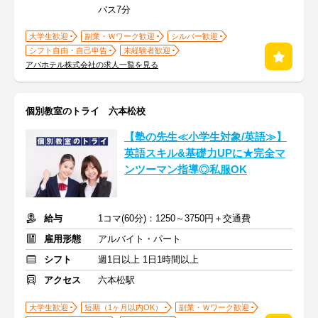
バス7分
大学生歓迎
副業・Ｗワーク歓迎
シルバー歓迎
シフト自由・自己申告
未経験者歓迎
アパホテル株式会社の求人一覧を見る
個別教室のトライ 六本松校
【塾の先生≪小学生対象/英語≫】
英語スキル&基礎力UPに★完全マ
ンツーマン指導◎私服OK
給与
1コマ(60分)：1250～3750円＋交通費
雇用形態
アルバイト・パート
シフト
週1日以上 1日1時間以上
アクセス
六本松駅
大学生歓迎
短期（1ヶ月以内OK）
副業・Ｗワーク歓迎