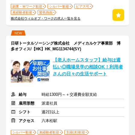
副業・Ｗワーク歓迎
シルバー歓迎
ピアス可
未経験者歓迎
髪色自由
株式会社ウィルオブ・ワークの求人一覧を見る
NEW
日研トータルソーシング株式会社 メディカルケア事業部 博
多オフィス/【HK】HK_MG1134744(SY)
【老人ホームスタッフ】給与は週
払い◎職場見学の相談OK！利用者
さんの日々の生活サポート
給与
時給1300円～＋交通費全額支給
雇用形態
派遣社員
シフト
週2日以上
アクセス
六本松駅
シルバー歓迎
未経験者歓迎
主婦(夫)歓迎