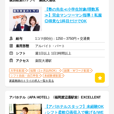
個別教室のトライ 薬院大通校
【塾の先生≪小学生対象/理数系
≫】完全マンツーマン指導！私服
◎得意な1科目だけでOK
給与
1コマ(60分)：1250～3750円＋交通費
雇用形態
アルバイト・パート
シフト
週1日以上 1日1時間以上
アクセス
薬院大通駅
大学生歓迎
短期（1ヶ月以内OK）
副業・Ｗワーク歓迎
シフト自由・自己申告
未経験者歓迎
家庭教師のトライの求人一覧を見る
アパホテル（APA HOTEL）〈福岡渡辺通駅前〉EXCELLENT
【アパホテルスタッフ】未経験OK
♪シフト柔軟◎高収入で稼げる!WE