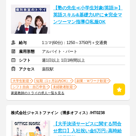
【塾の先生≪小学生対象/英語≫】
英語スキル&基礎力UPに★完全マ
ンツーマン指導◎私服OK
給与
1コマ(60分)：1250～3750円＋交通費
雇用形態
アルバイト・パート
シフト
週1日以上 1日1時間以上
アクセス
薬院駅
大学生歓迎
短期（1ヶ月以内OK）
副業・Ｗワーク歓迎
シフト自由・自己申告
未経験者歓迎
家庭教師のトライの求人一覧を見る
株式会社ジャストファイン（博多オフィス）/HT0238
【大手決済サービスに関する問合
せ窓口】入社祝い金5万円♪高時給