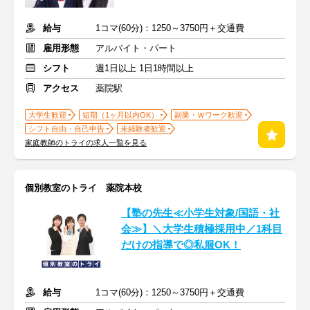
給与
1コマ(60分)：1250～3750円＋交通費
雇用形態
アルバイト・パート
シフト
週1日以上 1日1時間以上
アクセス
薬院駅
大学生歓迎
短期（1ヶ月以内OK）
副業・Ｗワーク歓迎
シフト自由・自己申告
未経験者歓迎
家庭教師のトライの求人一覧を見る
個別教室のトライ 薬院本校
【塾の先生≪小学生対象/国語・社
会≫】＼大学生積極採用中／1科目
だけの指導で◎私服OK！
給与
1コマ(60分)：1250～3750円＋交通費