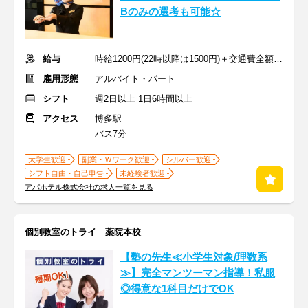
Bのみの選考も可能☆
給与
時給1200円(22時以降は1500円)＋交通費全額支給
雇用形態
アルバイト・パート
シフト
週2日以上 1日6時間以上
アクセス
博多駅
バス7分
大学生歓迎
副業・Ｗワーク歓迎
シルバー歓迎
シフト自由・自己申告
未経験者歓迎
アパホテル株式会社の求人一覧を見る
個別教室のトライ 薬院本校
【塾の先生≪小学生対象/理数系
≫】完全マンツーマン指導！私服
◎得意な1科目だけでOK