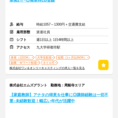
単発2ｈ~◎簡単WEB登録
給与
時給1057～1300円＋交通費支給
雇用形態
派遣社員
シフト
週1日以上 1日4時間以上
アクセス
九大学研都市駅
単発（1日OK）
大学生歓迎
短期（1ヶ月以内OK）
副業・Ｗワーク歓迎
ネイル可
株式会社ワン＆オンリーキャスティングの求人一覧を見る
株式会社エムズグラント 勤務地：周船寺エリア
【家庭教師】アナタの得意を仕事に◎講師経験は一切不
要♪未経験歓迎！幅広い年代が活躍中