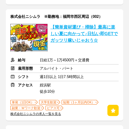
株式会社ニシムラ ※勤務地：福岡市西区周辺（002）
【簡単資材運び・掃除】最高に楽
しい夏に向かって♪日払い即GETで
ガッツリ稼いじゃおう☆
給与
日給1万～1万4500円＋交通費
雇用形態
アルバイト・パート
シフト
週1日以上 1日7.5時間以上
アクセス
姪浜駅
徒歩10分
単発（1日OK）
大学生歓迎
短期（1ヶ月以内OK）
副業・Ｗワーク歓迎
ピアス可
株式会社ニシムラの求人一覧を見る