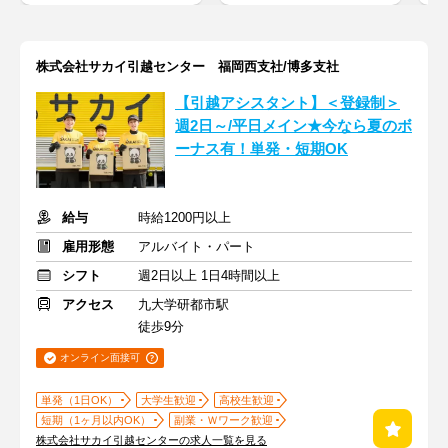
株式会社サカイ引越センター 福岡西支社/博多支社
【引越アシスタント】＜登録制＞
週2日～/平日メイン★今なら夏のボ
ーナス有！単発・短期OK
給与
時給1200円以上
雇用形態
アルバイト・パート
シフト
週2日以上 1日4時間以上
アクセス
九大学研都市駅
徒歩9分
オンライン面接可
単発（1日OK）
大学生歓迎
高校生歓迎
短期（1ヶ月以内OK）
副業・Ｗワーク歓迎
株式会社サカイ引越センターの求人一覧を見る