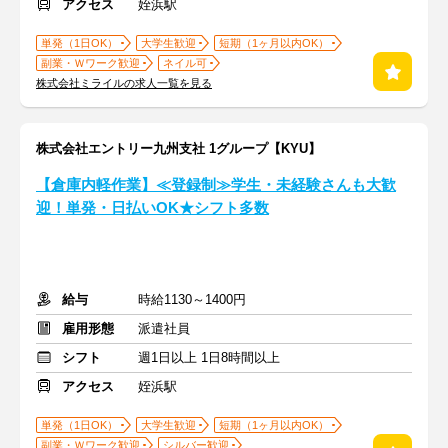
アクセス
姪浜駅
単発（1日OK）
大学生歓迎
短期（1ヶ月以内OK）
副業・Ｗワーク歓迎
ネイル可
株式会社ミライルの求人一覧を見る
株式会社エントリー九州支社 1グループ【KYU】
【倉庫内軽作業】≪登録制≫学生・未経験さんも大歓
迎！単発・日払いOK★シフト多数
給与
時給1130～1400円
雇用形態
派遣社員
シフト
週1日以上 1日8時間以上
アクセス
姪浜駅
単発（1日OK）
大学生歓迎
短期（1ヶ月以内OK）
副業・Ｗワーク歓迎
シルバー歓迎