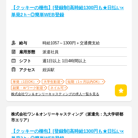
【クッキーの梱包】[登録制]高時給1300円も★日払い×
単発2ｈ~◎簡単WEB登録
給与
時給1057～1300円＋交通費支給
雇用形態
派遣社員
シフト
週1日以上 1日4時間以上
アクセス
姪浜駅
単発（1日OK）
大学生歓迎
短期（1ヶ月以内OK）
副業・Ｗワーク歓迎
ネイル可
株式会社ワン＆オンリーキャスティングの求人一覧を見る
株式会社ワン＆オンリーキャスティング（派遣先：九大学研都
市エリア）
【クッキーの梱包】[登録制]高時給1300円も★日払い×