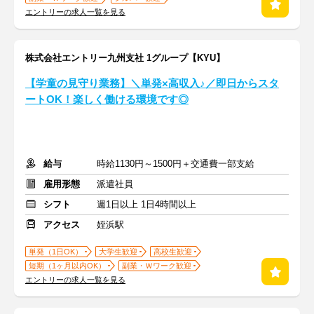
エントリーの求人一覧を見る
株式会社エントリー九州支社 1グループ【KYU】
【学童の見守り業務】＼単発×高収入♪／即日からスタ
ートOK！楽しく働ける環境です◎
給与
時給1130円～1500円＋交通費一部支給
雇用形態
派遣社員
シフト
週1日以上 1日4時間以上
アクセス
姪浜駅
単発（1日OK）
大学生歓迎
高校生歓迎
短期（1ヶ月以内OK）
副業・Ｗワーク歓迎
エントリーの求人一覧を見る