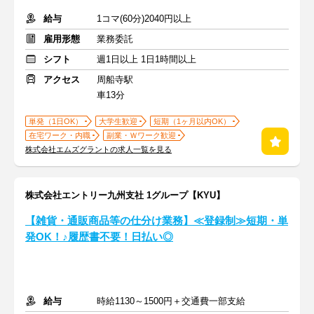
給与
1コマ(60分)2040円以上
雇用形態
業務委託
シフト
週1日以上 1日1時間以上
アクセス
周船寺駅
車13分
単発（1日OK）
大学生歓迎
短期（1ヶ月以内OK）
在宅ワーク・内職
副業・Ｗワーク歓迎
株式会社エムズグラントの求人一覧を見る
株式会社エントリー九州支社 1グループ【KYU】
【雑貨・通販商品等の仕分け業務】≪登録制≫短期・単
発OK！♪履歴書不要！日払い◎
給与
時給1130～1500円＋交通費一部支給