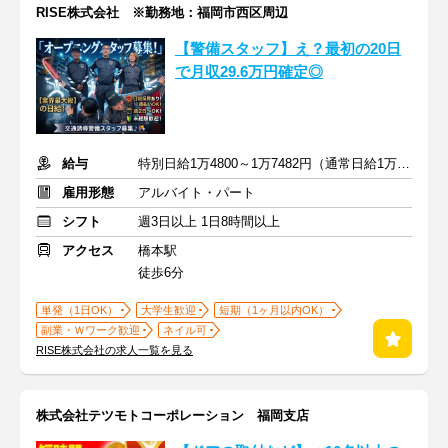
RISE株式会社 ※勤務地：福岡市西区周辺
【警備スタッフ】え？最初の20日
で月収29.6万円確定◎
給与
特別日給1万4800～1万7482円（通常日給1万1800～1万4482円）
雇用形態
アルバイト・パート
シフト
週3日以上 1日8時間以上
アクセス
橋本駅
徒歩6分
単発（1日OK）
大学生歓迎
短期（1ヶ月以内OK）
副業・Ｗワーク歓迎
ネイル可
RISE株式会社の求人一覧を見る
株式会社テツモトコーポレーション 福岡支店