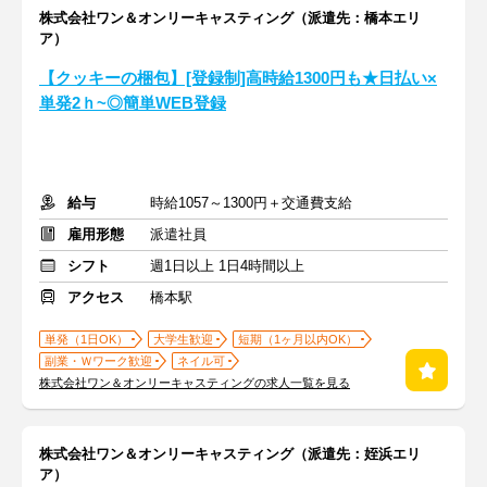
株式会社ワン＆オンリーキャスティング（派遣先：橋本エリ
ア）
【クッキーの梱包】[登録制]高時給1300円も★日払い×
単発2ｈ~◎簡単WEB登録
給与
時給1057～1300円＋交通費支給
雇用形態
派遣社員
シフト
週1日以上 1日4時間以上
アクセス
橋本駅
単発（1日OK）
大学生歓迎
短期（1ヶ月以内OK）
副業・Ｗワーク歓迎
ネイル可
株式会社ワン＆オンリーキャスティングの求人一覧を見る
株式会社ワン＆オンリーキャスティング（派遣先：姪浜エリ
ア）