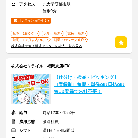
アクセス
九大学研都市駅
徒歩9分
オンライン面接可
単発（1日OK）
大学生歓迎
高校生歓迎
短期（1ヶ月以内OK）
副業・Ｗワーク歓迎
株式会社サカイ引越センターの求人一覧を見る
株式会社ミライル 福岡支店/FK
【仕分け・検品・ピッキング】
［登録制］短期・単発ok♪日払ok♪
WEB登録で来社不要！
給与
時給1200～1350円
雇用形態
派遣社員
シフト
週1日 1日4時間以上