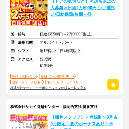
【ドアの取付など】≪10名以上の
大募集≫日給2万5000円も可!週払
い/日給保障/短期～◎
給与
日給1万500円～2万5000円以上
雇用形態
アルバイト・パート
シフト
週1日以上 1日4時間以上
アクセス
姪浜駅
徒歩1分
単発（1日OK）
短期（1ヶ月以内OK）
副業・Ｗワーク歓迎
ネイル可
ピアス可
株式会社テツモトコーポレーションの求人一覧を見る
株式会社サカイ引越センター 福岡西支社/博多支社
【梱包スタッフ】＜登録制＞8月＆
9月限定！夏のボーナスあり！単