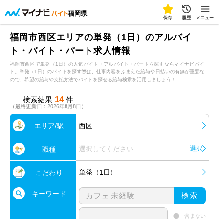
福岡県
保存
履歴
メニュー
福岡市西区エリアの単発（1日）のアルバイ
ト・バイト・パート求人情報
福岡市西区で単発（1日）の人気バイト・アルバイト・パートを探すならマイナビバイ
ト。単発（1日）のバイトを探す際は、仕事内容をふまえた給与や日払いの有無が重要な
ので、希望の給与や支払方法でバイトを探せる給与検索を活用しましょう！
14
検索結果
件
（最終更新日：2026年8月8日）
エリア/駅
西区
選択してください
選択
職種
単発（1日）
こだわり
キーワード
検索
含まない