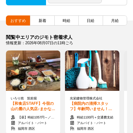
おすすめ
新着
時給
日給
月給
閲覧中エリアのジモト密着求人
情報更新：2026年08月07日の11時ごろ
いろり焼 筑前堀
光栄建物管理株式会社
【和食店STAFF】今宿の
【病院内の清掃スタッ
【
山の麓の人気店♪まかない
フ】年齢問いません！中
り
有◎お盆頃までの短期O
高年の方々も活躍中◎未
事
【昼】時給1057円～／【夜】時給1100円～
時給1100円＋交通費支給
K！長期も歓迎★
経験/1日3時間
支
アルバイト・パート
アルバイト・パート
福岡市 西区
福岡市 西区