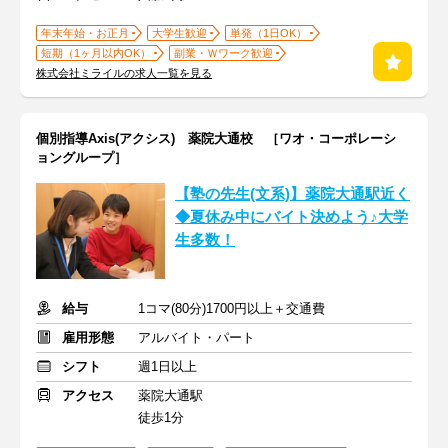
年末年始・お正月
大学生歓迎
単発（1日OK）
短期（1ヶ月以内OK）
副業・Ｗワーク歓迎
株式会社ミライルの求人一覧を見る
個別指導Axis(アクシス) 薬院大通校 ［ワオ・コーポレーシ
ョングループ］
【塾の先生(文系)】薬院大通駅近く
◆夏休み中にバイト決めよう♪大学
生多数！
給与
1コマ(80分)1700円以上＋交通費
雇用形態
アルバイト・パート
シフト
週1日以上
アクセス
薬院大通駅
徒歩1分