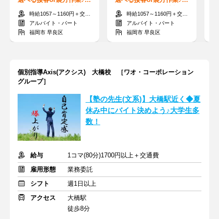
然で使えるお得な社割有
然で使えるお得な社割有
ぼ
時給1057～1160円＋交通費支給
時給1057～1160円＋交通費支給
◎高校生も歓迎！
◎高校生も歓迎！
き
アルバイト・パート
アルバイト・パート
福岡市 早良区
福岡市 早良区
個別指導Axis(アクシス) 大橋校 ［ワオ・コーポレーション
グループ］
【塾の先生(文系)】大橋駅近く◆夏
休み中にバイト決めよう♪大学生多
数！
給与
1コマ(80分)1700円以上＋交通費
雇用形態
業務委託
シフト
週1日以上
アクセス
大橋駅
徒歩8分