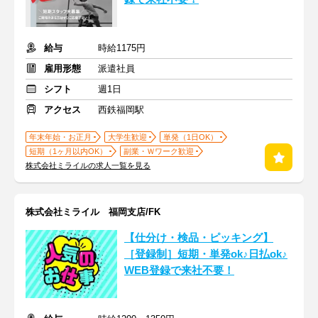
給与
時給1175円
雇用形態
派遣社員
シフト
週1日
アクセス
西鉄福岡駅
年末年始・お正月
大学生歓迎
単発（1日OK）
短期（1ヶ月以内OK）
副業・Ｗワーク歓迎
株式会社ミライルの求人一覧を見る
株式会社ミライル 福岡支店/FK
【仕分け・検品・ピッキング】
［登録制］短期・単発ok♪日払ok♪
WEB登録で来社不要！