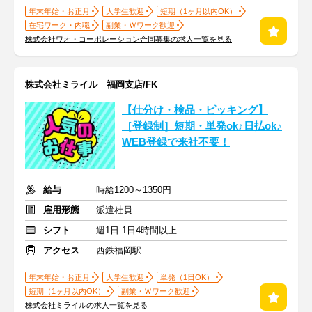
年末年始・お正月
大学生歓迎
短期（1ヶ月以内OK）
在宅ワーク・内職
副業・Ｗワーク歓迎
株式会社ワオ・コーポレーション合同募集の求人一覧を見る
株式会社ミライル 福岡支店/FK
【仕分け・検品・ピッキング】
［登録制］短期・単発ok♪日払ok♪
WEB登録で来社不要！
給与
時給1200～1350円
雇用形態
派遣社員
シフト
週1日 1日4時間以上
アクセス
西鉄福岡駅
年末年始・お正月
大学生歓迎
単発（1日OK）
短期（1ヶ月以内OK）
副業・Ｗワーク歓迎
株式会社ミライルの求人一覧を見る