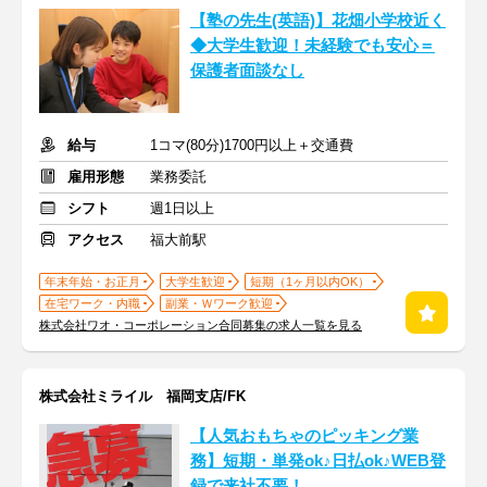
【塾の先生(英語)】花畑小学校近く
◆大学生歓迎！未経験でも安心＝
保護者面談なし
給与
1コマ(80分)1700円以上＋交通費
雇用形態
業務委託
シフト
週1日以上
アクセス
福大前駅
年末年始・お正月
大学生歓迎
短期（1ヶ月以内OK）
在宅ワーク・内職
副業・Ｗワーク歓迎
株式会社ワオ・コーポレーション合同募集の求人一覧を見る
株式会社ミライル 福岡支店/FK
【人気おもちゃのピッキング業
務】短期・単発ok♪日払ok♪WEB登
録で来社不要！