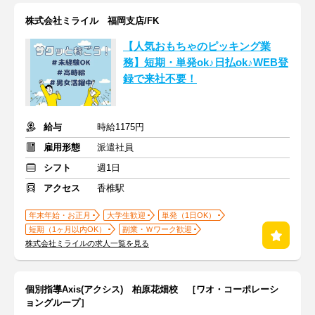
株式会社ミライル 福岡支店/FK
【人気おもちゃのピッキング業
務】短期・単発ok♪日払ok♪WEB登
録で来社不要！
給与
時給1175円
雇用形態
派遣社員
シフト
週1日
アクセス
香椎駅
年末年始・お正月
大学生歓迎
単発（1日OK）
短期（1ヶ月以内OK）
副業・Ｗワーク歓迎
株式会社ミライルの求人一覧を見る
個別指導Axis(アクシス) 柏原花畑校 ［ワオ・コーポレーシ
ョングループ］