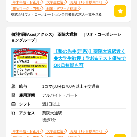
年末年始・お正月
大学生歓迎
短期（1ヶ月以内OK）
在宅ワーク・内職
副業・Ｗワーク歓迎
株式会社ワオ・コーポレーション合同募集の求人一覧を見る
個別指導Axis(アクシス) 薬院大通校 ［ワオ・コーポレーシ
ョングループ］
【塾の先生(理系)】薬院大通駅近く
◆大学生歓迎！学校&テスト優先で
OK◎短期も可
給与
1コマ(80分)1700円以上＋交通費
雇用形態
アルバイト・パート
シフト
週1日以上
アクセス
薬院大通駅
徒歩1分
年末年始・お正月
大学生歓迎
短期（1ヶ月以内OK）