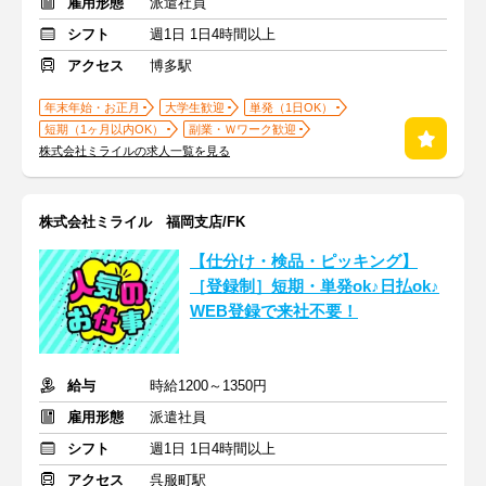
雇用形態
派遣社員
シフト
週1日 1日4時間以上
アクセス
博多駅
年末年始・お正月
大学生歓迎
単発（1日OK）
短期（1ヶ月以内OK）
副業・Ｗワーク歓迎
株式会社ミライルの求人一覧を見る
株式会社ミライル 福岡支店/FK
【仕分け・検品・ピッキング】
［登録制］短期・単発ok♪日払ok♪
WEB登録で来社不要！
給与
時給1200～1350円
雇用形態
派遣社員
シフト
週1日 1日4時間以上
アクセス
呉服町駅