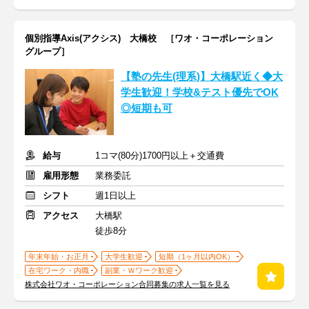
個別指導Axis(アクシス) 大橋校 ［ワオ・コーポレーション
グループ］
【塾の先生(理系)】大橋駅近く◆大
学生歓迎！学校&テスト優先でOK
◎短期も可
給与
1コマ(80分)1700円以上＋交通費
雇用形態
業務委託
シフト
週1日以上
アクセス
大橋駅
徒歩8分
年末年始・お正月
大学生歓迎
短期（1ヶ月以内OK）
在宅ワーク・内職
副業・Ｗワーク歓迎
株式会社ワオ・コーポレーション合同募集の求人一覧を見る