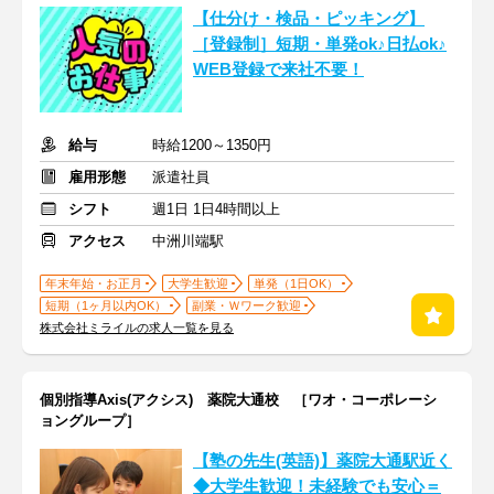
【仕分け・検品・ピッキング】
［登録制］短期・単発ok♪日払ok♪
WEB登録で来社不要！
給与
時給1200～1350円
雇用形態
派遣社員
シフト
週1日 1日4時間以上
アクセス
中洲川端駅
年末年始・お正月
大学生歓迎
単発（1日OK）
短期（1ヶ月以内OK）
副業・Ｗワーク歓迎
株式会社ミライルの求人一覧を見る
個別指導Axis(アクシス) 薬院大通校 ［ワオ・コーポレーシ
ョングループ］
【塾の先生(英語)】薬院大通駅近く
◆大学生歓迎！未経験でも安心＝