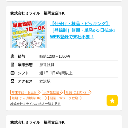
株式会社ミライル 福岡支店/FK
【仕分け・検品・ピッキング】
［登録制］短期・単発ok♪日払ok♪
WEB登録で来社不要！
給与
時給1200～1350円
雇用形態
派遣社員
シフト
週1日 1日4時間以上
アクセス
姪浜駅
年末年始・お正月
大学生歓迎
単発（1日OK）
短期（1ヶ月以内OK）
副業・Ｗワーク歓迎
株式会社ミライルの求人一覧を見る
株式会社ミライル 福岡支店/FK