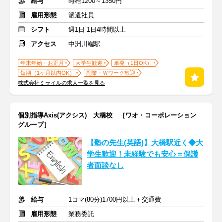
給与
時給1200～1350円
雇用形態
派遣社員
シフト
週1日 1日4時間以上
アクセス
中洲川端駅
年末年始・お正月
大学生歓迎
単発（1日OK）
短期（1ヶ月以内OK）
副業・Ｗワーク歓迎
株式会社ミライルの求人一覧を見る
個別指導Axis(アクシス) 大橋校 ［ワオ・コーポレーション
グループ］
【塾の先生(英語)】大橋駅近く◆大
学生歓迎！未経験でも安心＝保護
者面談なし
給与
1コマ(80分)1700円以上＋交通費
雇用形態
業務委託