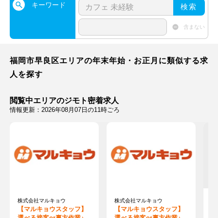
キーワード
検索
含まない
福岡市早良区エリアの年末年始・お正月に類似する求
人を探す
閲覧中エリアのジモト密着求人
情報更新：2026年08月07日の11時ごろ
株式会社マルキョウ
株式会社マルキョウ
株
【マルキョウスタッフ】
【マルキョウスタッフ】
【
選べる接客or裏方作業♪全
選べる接客or裏方作業♪全
等