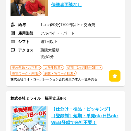
保護者面談なし
給与
1コマ(80分)1700円以上＋交通費
雇用形態
アルバイト・パート
シフト
週1日以上
アクセス
薬院大通駅
徒歩1分
年末年始・お正月
大学生歓迎
短期（1ヶ月以内OK）
在宅ワーク・内職
副業・Ｗワーク歓迎
株式会社ワオ・コーポレーション合同募集の求人一覧を見る
株式会社ミライル 福岡支店/FK
【仕分け・検品・ピッキング】
［登録制］短期・単発ok♪日払ok♪
WEB登録で来社不要！