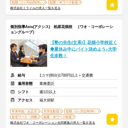
短期（1ヶ月以内OK）
副業・Ｗワーク歓迎
株式会社ミライルの求人一覧を見る
個別指導Axis(アクシス) 柏原花畑校 ［ワオ・コーポレーシ
ョングループ］
【塾の先生(文系)】花畑小学校近く
◆夏休み中にバイト決めよう♪大学
生多数！
給与
1コマ(80分)1700円以上＋交通費
雇用形態
業務委託
シフト
週1日以上
アクセス
福大前駅
年末年始・お正月
大学生歓迎
短期（1ヶ月以内OK）
在宅ワーク・内職
副業・Ｗワーク歓迎
株式会社ワオ・コーポレーション合同募集の求人一覧を見る