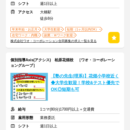
シフト
週1日以上
アクセス
大橋駅
徒歩8分
年末年始・お正月
大学生歓迎
短期（1ヶ月以内OK）
在宅ワーク・内職
副業・Ｗワーク歓迎
株式会社ワオ・コーポレーション合同募集の求人一覧を見る
個別指導Axis(アクシス) 柏原花畑校 ［ワオ・コーポレーシ
ョングループ］
【塾の先生(理系)】花畑小学校近く
◆大学生歓迎！学校&テスト優先で
OK◎短期も可
給与
1コマ(80分)1700円以上＋交通費
雇用形態
業務委託
シフト
週1日以上