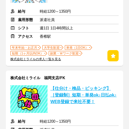
給与
時給1200～1350円
雇用形態
派遣社員
シフト
週1日 1日4時間以上
アクセス
香椎駅
年末年始・お正月
大学生歓迎
単発（1日OK）
短期（1ヶ月以内OK）
副業・Ｗワーク歓迎
株式会社ミライルの求人一覧を見る
株式会社ミライル 福岡支店/FK
【仕分け・検品・ピッキング】
［登録制］短期・単発ok♪日払ok♪
WEB登録で来社不要！
給与
時給1200～1350円