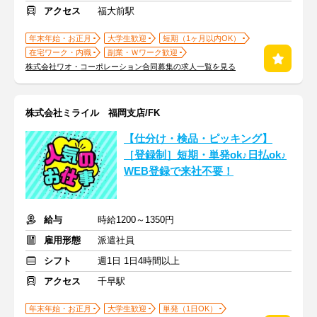
アクセス
福大前駅
年末年始・お正月
大学生歓迎
短期（1ヶ月以内OK）
在宅ワーク・内職
副業・Ｗワーク歓迎
株式会社ワオ・コーポレーション合同募集の求人一覧を見る
株式会社ミライル 福岡支店/FK
【仕分け・検品・ピッキング】
［登録制］短期・単発ok♪日払ok♪
WEB登録で来社不要！
給与
時給1200～1350円
雇用形態
派遣社員
シフト
週1日 1日4時間以上
アクセス
千早駅
年末年始・お正月
大学生歓迎
単発（1日OK）