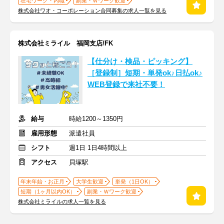
在宅ワーク・内職
副業・Ｗワーク歓迎
株式会社ワオ・コーポレーション合同募集の求人一覧を見る
株式会社ミライル 福岡支店/FK
【仕分け・検品・ピッキング】
［登録制］短期・単発ok♪日払ok♪
WEB登録で来社不要！
給与
時給1200～1350円
雇用形態
派遣社員
シフト
週1日 1日4時間以上
アクセス
貝塚駅
年末年始・お正月
大学生歓迎
単発（1日OK）
短期（1ヶ月以内OK）
副業・Ｗワーク歓迎
株式会社ミライルの求人一覧を見る