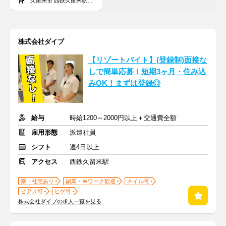
久留米市 西鉄久留米駅周辺
株式会社ダイブ
【リゾートバイト】(登録制)面接な
しで簡単応募！短期3ヶ月・住み込
みOK！まずは登録◎
給与
時給1200～2000円以上＋交通費全額
雇用形態
派遣社員
シフト
週4日以上
アクセス
西鉄久留米駅
寮・社宅あり
副業・Ｗワーク歓迎
ネイル可
ピアス可
ヒゲ可
株式会社ダイブの求人一覧を見る