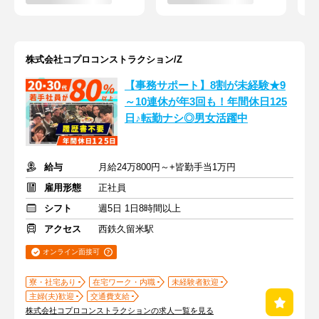
株式会社コプロコンストラクション/Z
【事務サポート】8割が未経験★9
～10連休が年3回も！年間休日125
日♪転勤ナシ◎男女活躍中
給与
月給24万800円～+皆勤手当1万円
雇用形態
正社員
シフト
週5日 1日8時間以上
アクセス
西鉄久留米駅
オンライン面接可
寮・社宅あり
在宅ワーク・内職
未経験者歓迎
主婦(夫)歓迎
交通費支給
株式会社コプロコンストラクションの求人一覧を見る