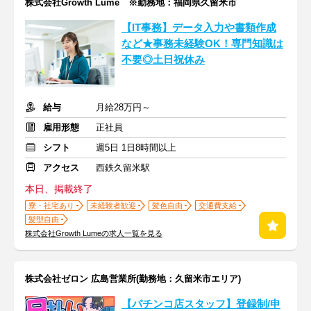
株式会社Growth Lume ※勤務地：福岡県久留米市
【IT事務】データ入力や書類作成
など★事務未経験OK！専門知識は
不要◎土日祝休み
給与
月給28万円～
雇用形態
正社員
シフト
週5日 1日8時間以上
アクセス
西鉄久留米駅
本日、掲載終了
寮・社宅あり
未経験者歓迎
髪色自由
交通費支給
髪型自由
株式会社Growth Lumeの求人一覧を見る
株式会社ゼロン 広島営業所(勤務地：久留米市エリア)
【パチンコ店スタッフ】登録制/申