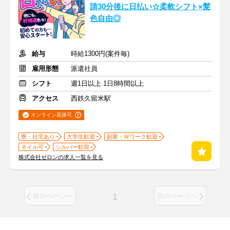
請30分後に日払い☆柔軟シフト×髪
色自由◎
給与
時給1300円(案件毎)
雇用形態
派遣社員
シフト
週1日以上 1日8時間以上
アクセス
西鉄久留米駅
オンライン面接可
寮・社宅あり
大学生歓迎
副業・Ｗワーク歓迎
ネイル可
シルバー歓迎
株式会社ゼロンの求人一覧を見る
1
前のページへ
次のページへ