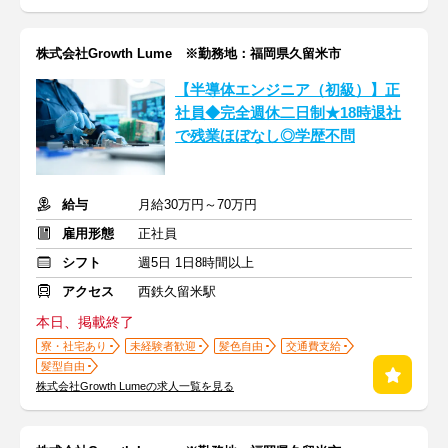
株式会社Growth Lume ※勤務地：福岡県久留米市
【半導体エンジニア（初級）】正
社員◆完全週休二日制★18時退社
で残業ほぼなし◎学歴不問
給与
月給30万円～70万円
雇用形態
正社員
シフト
週5日 1日8時間以上
アクセス
西鉄久留米駅
本日、掲載終了
寮・社宅あり
未経験者歓迎
髪色自由
交通費支給
髪型自由
株式会社Growth Lumeの求人一覧を見る