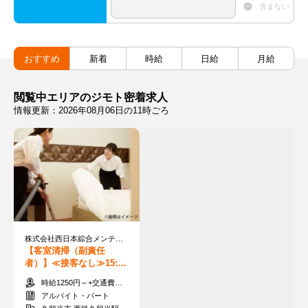
含まない
おすすめ
新着
時給
日給
月給
閲覧中エリアのジモト密着求人
情報更新：2026年08月06日の11時ごろ
株式会社西日本綜合メンテナンス
【客室清掃（副責任
者）】≪接客なし≫15:30
まで◎未経験からできる
時給1250円～+交通費支給
家事の延長ワーク★
アルバイト・パート