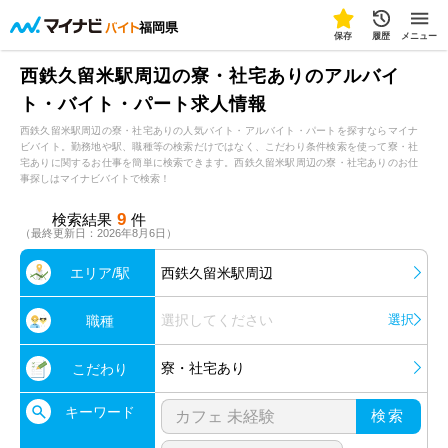
福岡県
保存
履歴
メニュー
西鉄久留米駅周辺の寮・社宅ありのアルバイ
ト・バイト・パート求人情報
西鉄久留米駅周辺の寮・社宅ありの人気バイト・アルバイト・パートを探すならマイナ
ビバイト。勤務地や駅、職種等の検索だけではなく、こだわり条件検索を使って寮・社
宅ありに関するお仕事を簡単に検索できます。西鉄久留米駅周辺の寮・社宅ありのお仕
事探しはマイナビバイトで検索！
9
検索結果
件
（最終更新日：2026年8月6日）
エリア/駅
西鉄久留米駅周辺
選択してください
選択
職種
寮・社宅あり
こだわり
キーワード
検索