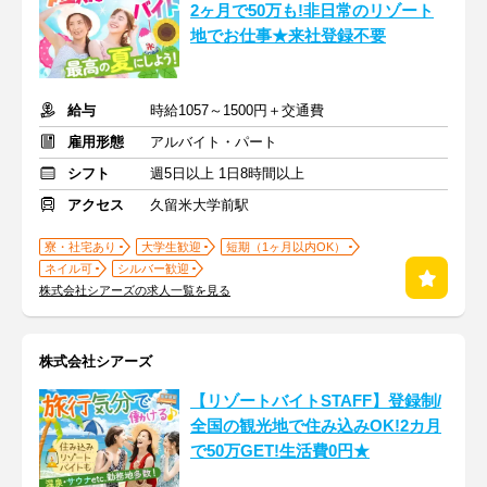
2ヶ月で50万も!非日常のリゾート
地でお仕事★来社登録不要
給与
時給1057～1500円＋交通費
雇用形態
アルバイト・パート
シフト
週5日以上 1日8時間以上
アクセス
久留米大学前駅
寮・社宅あり
大学生歓迎
短期（1ヶ月以内OK）
ネイル可
シルバー歓迎
株式会社シアーズの求人一覧を見る
株式会社シアーズ
【リゾートバイトSTAFF】登録制/
全国の観光地で住み込みOK!2カ月
で50万GET!生活費0円★