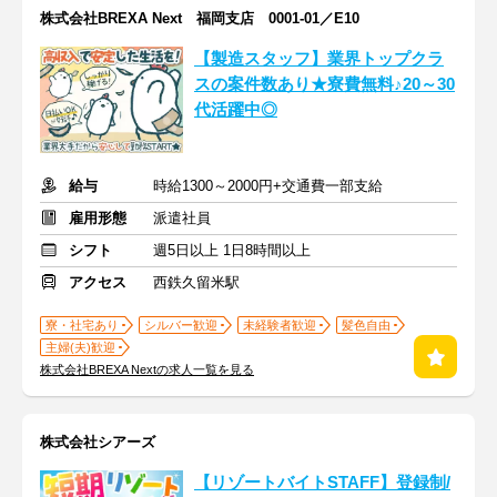
株式会社BREXA Next 福岡支店 0001-01／E10
【製造スタッフ】業界トップクラ
スの案件数あり★寮費無料♪20～30
代活躍中◎
給与
時給1300～2000円+交通費一部支給
雇用形態
派遣社員
シフト
週5日以上 1日8時間以上
アクセス
西鉄久留米駅
寮・社宅あり
シルバー歓迎
未経験者歓迎
髪色自由
主婦(夫)歓迎
株式会社BREXA Nextの求人一覧を見る
株式会社シアーズ
【リゾートバイトSTAFF】登録制/