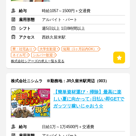
給与
時給1057～1500円＋交通費
雇用形態
アルバイト・パート
シフト
週5日以上 1日8時間以上
アクセス
西鉄久留米駅
寮・社宅あり
大学生歓迎
短期（1ヶ月以内OK）
ネイル可
シルバー歓迎
株式会社シアーズの求人一覧を見る
株式会社ニシムラ ※勤務地：JR久留米駅周辺（003）
【簡単資材運び・掃除】最高に楽
しい夏に向かって♪日払い即GETで
ガッツリ稼いじゃおう☆
給与
日給1万～1万4500円＋交通費
雇用形態
アルバイト・パート