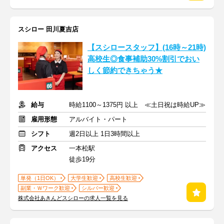
スシロー 田川夏吉店
【スシロースタッフ】(16時～21時)
高校生◎食事補助30%割引でおい
しく節約できちゃう★
給与
時給1100～1375円 以上 ≪土日祝は時給UP≫
雇用形態
アルバイト・パート
シフト
週2日以上 1日3時間以上
アクセス
一本松駅
徒歩19分
単発（1日OK）
大学生歓迎
高校生歓迎
副業・Ｗワーク歓迎
シルバー歓迎
株式会社あきんどスシローの求人一覧を見る