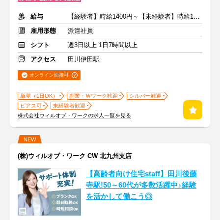
給与
【経験者】時給1400円～【未経験者】時給1300円～ ＋交通費
雇用形態
派遣社員
シフト
週3日以上 1日7時間以上
アクセス
田川伊田駅
オンライン面接可
単発（1日OK）
副業・Ｗワーク歓迎
シルバー歓迎
ピアス可
未経験者歓迎
株式会社ウィルオブ・ワークの求人一覧を見る
NEW
(株)ウィルオブ・ワーク CW 北九州支店
【高齢者向け住宅staff】田川後藤
寺駅!50～60代が多数活躍中♪経験
を活かして働こう◎