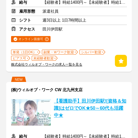
給与
【経験者】時給1400円～【未経験者】時給1350円～ ＋交通費
雇用形態
派遣社員
シフト
週3日以上 1日7時間以上
アクセス
田川伊田駅
オンライン面接可
単発（1日OK）
副業・Ｗワーク歓迎
シルバー歓迎
ピアス可
未経験者歓迎
株式会社ウィルオブ・ワークの求人一覧を見る
NEW
(株)ウィルオブ・ワーク CW 北九州支店
【看護助手】田川伊田駅![資格＆知
識]はゼロでOK★50～60代も活躍
中★
給与
【経験者】時給1400円～【未経験者】時給1350円～ ＋交通費