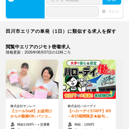
含まない
田川市エリアの単発（1日）に類似する求人を探す
閲覧中エリアのジモト密着求人
情報更新：2026年08月07日の11時ごろ
株式会社サンレー
株式会社ハローデイ
【コールStaff】お盆明け
【ハローデイSTAFF】8/9
からの勤務OK♪パソコン
～8/15期間限定★給与は
操作は一切なし◎短時間
現金手渡し♪枠数残り数
時給1150円～＋交通費
時給：1200円
勤務＆扶養内も◎
枠！！