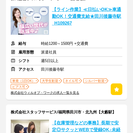
【ライン作業】≪日払いOK≫車通
勤OK！交通費支給★田川後藤寺駅
_H109267
給与
時給1200～1500円 +交通費
雇用形態
派遣社員
シフト
週5日以上
アクセス
田川後藤寺駅
単発（1日OK）
大学生歓迎
ネイル可
シルバー歓迎
ピアス可
株式会社ウィルオブ・ワークの求人一覧を見る
株式会社スタッフサービス/福岡県田川市・北九州【大藪駅】
【在庫管理などの事務】長期で安
定◎サクッとWEBで登録OK♪未経