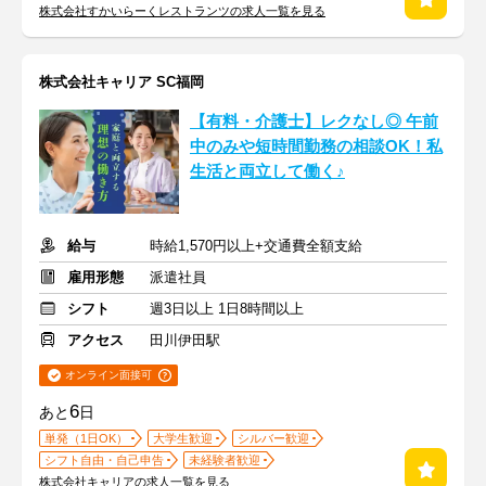
株式会社すかいらーくレストランツの求人一覧を見る
株式会社キャリア SC福岡
【有料・介護士】レクなし◎ 午前
中のみや短時間勤務の相談OK！私
生活と両立して働く♪
給与
時給1,570円以上+交通費全額支給
雇用形態
派遣社員
シフト
週3日以上 1日8時間以上
アクセス
田川伊田駅
オンライン面接可
6
あと
日
単発（1日OK）
大学生歓迎
シルバー歓迎
シフト自由・自己申告
未経験者歓迎
株式会社キャリアの求人一覧を見る