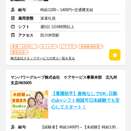
給与
時給1200～1400円+交通費支給
雇用形態
派遣社員
シフト
週5日 1日6時間以上
アクセス
田川伊田駅
単発（1日OK）
ネイル可
ピアス可
未経験者歓迎
髪色自由
株式会社スタッフサービスの求人一覧を見る
マンパワーグループ株式会社 ケアサービス事業本部 北九州
支店/865005
【看護助手】資格なしでOK♪日勤
のみ×シフト相談可◎未経験でも安
心してスタート！
給与
【経験者】時給1400円～【未経験】時給1300円～ ※交通費全額