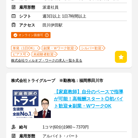
雇用形態
派遣社員
シフト
週3日以上 1日7時間以上
アクセス
田川伊田駅
オンライン面接可
単発（1日OK）
副業・Ｗワーク歓迎
シルバー歓迎
ピアス可
未経験者歓迎
株式会社ウィルオブ・ワークの求人一覧を見る
株式会社トライグループ ※勤務地：福岡県田川市
【家庭教師】自分のペースで指導
が可能！高報酬スタート◎初バイ
ト歓迎★副業・WワークOK
給与
1コマ(60分)1980～7370円
雇用形態
アルバイト・パート