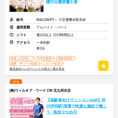
躍中◎履歴書不要
給与
時給1060円～ ※交通費全額支給
雇用形態
アルバイト・パート
シフト
週1日以上 1日3時間以上
アクセス
一本松駅
車2分
単発（1日OK）
大学生歓迎
高校生歓迎
副業・Ｗワーク歓迎
シルバー歓迎
株式会社リンガーハットの求人一覧を見る
NEW
(株)ウィルオブ・ワーク CW 北九州支店
【高齢者向けマンションstaff】田
川伊田駅!清潔で快適な施設で働こ
う♪ 負担少なめ◎