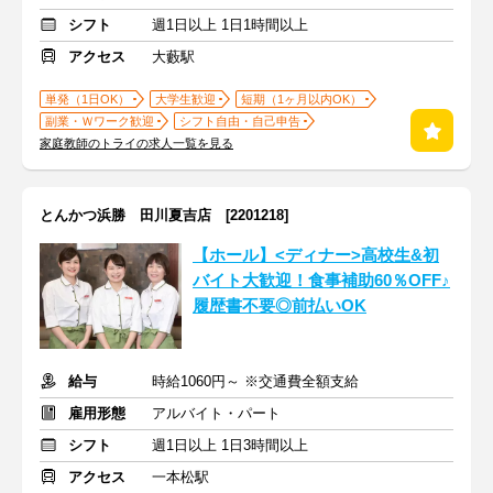
シフト
週1日以上 1日1時間以上
アクセス
大藪駅
単発（1日OK）
大学生歓迎
短期（1ヶ月以内OK）
副業・Ｗワーク歓迎
シフト自由・自己申告
家庭教師のトライの求人一覧を見る
とんかつ浜勝 田川夏吉店 [2201218]
【ホール】<ディナー>高校生&初
バイト大歓迎！食事補助60％OFF♪
履歴書不要◎前払いOK
給与
時給1060円～ ※交通費全額支給
雇用形態
アルバイト・パート
シフト
週1日以上 1日3時間以上
アクセス
一本松駅