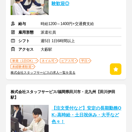
験歓迎◎
給与
時給1200～1400円+交通費支給
雇用形態
派遣社員
シフト
週5日 1日6時間以上
アクセス
大藪駅
単発（1日OK）
ネイル可
ピアス可
平日
未経験者歓迎
株式会社スタッフサービスの求人一覧を見る
株式会社スタッフサービス/福岡県田川市・北九州【田川伊田
駅】
【注文受付など】安定の長期勤務O
K♪高時給・土日祝休み・大手など
色々！