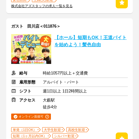
株式会社アズスタッフの求人一覧を見る
ガスト 田川店＜011876＞
【ホール】短期もOK！王道バイト
を始めよう！髪色自由
給与
時給1057円以上＋交通費
雇用形態
アルバイト・パート
シフト
週1日以上 1日2時間以上
アクセス
大藪駅
徒歩4分
オンライン面接可
単発（1日OK）
大学生歓迎
高校生歓迎
短期（1ヶ月以内OK）
シルバー歓迎