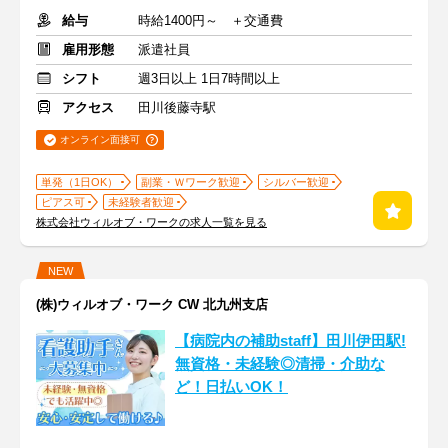
給与
時給1400円～ ＋交通費
雇用形態
派遣社員
シフト
週3日以上 1日7時間以上
アクセス
田川後藤寺駅
オンライン面接可
単発（1日OK）
副業・Ｗワーク歓迎
シルバー歓迎
ピアス可
未経験者歓迎
株式会社ウィルオブ・ワークの求人一覧を見る
NEW
(株)ウィルオブ・ワーク CW 北九州支店
【病院内の補助staff】田川伊田駅!
無資格・未経験◎清掃・介助な
ど！日払いOK！