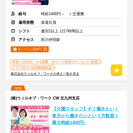
給与
時給1400円～ ＋交通費
雇用形態
派遣社員
シフト
週3日以上 1日7時間以上
アクセス
田川伊田駅
オンライン面接可
単発（1日OK）
副業・Ｗワーク歓迎
シルバー歓迎
ピアス可
未経験者歓迎
株式会社ウィルオブ・ワークの求人一覧を見る
NEW
(株)ウィルオブ・ワーク CW 北九州支店
【介護スタッフ】すぐ働きたい！
来月から働きたいという方歓迎！
最大時給1400円♪