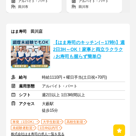
アルバイト・パート
アルバイト・パート
田川市
田川市
はま寿司 田川店
【はま寿司のキッチン(～17時)】週
2日3H～OK！家事と両立ラクラク
♪お寿司も握らず簡単◎
給与
時給1110円＋曜日手当(土日祝+70円)
雇用形態
アルバイト・パート
シフト
週2日以上 1日3時間以上
アクセス
大藪駅
徒歩15分
単発（1日OK）
大学生歓迎
高校生歓迎
未経験者歓迎
1日4h以内可
株式会社はま寿司の求人一覧を見る