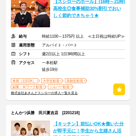
【スシローのホール】(16時～21時)
高校生◎食事補助30%割引でおい
しく節約できちゃう★
給与
時給1100～1375円 以上 ≪土日祝は時給UP≫
雇用形態
アルバイト・パート
シフト
週2日以上 1日3時間以上
アクセス
一本松駅
徒歩19分
単発（1日OK）
大学生歓迎
高校生歓迎
副業・Ｗワーク歓迎
シルバー歓迎
株式会社あきんどスシローの求人一覧を見る
とんかつ浜勝 田川夏吉店 [2201218]
【キッチン】前払いOK★働いた分
が即手元に！学生から主婦さん活