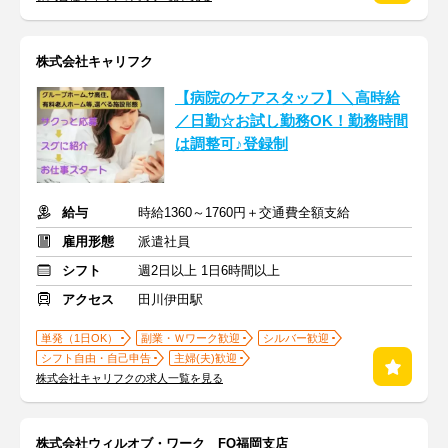
株式会社キャリフク
【病院のケアスタッフ】＼高時給
／日勤☆お試し勤務OK！勤務時間
は調整可♪登録制
給与
時給1360～1760円＋交通費全額支給
雇用形態
派遣社員
シフト
週2日以上 1日6時間以上
アクセス
田川伊田駅
単発（1日OK）
副業・Ｗワーク歓迎
シルバー歓迎
シフト自由・自己申告
主婦(夫)歓迎
株式会社キャリフクの求人一覧を見る
株式会社ウィルオブ・ワーク FO福岡支店