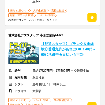
車2分
単発（1日OK）
大学生歓迎
高校生歓迎
副業・Ｗワーク歓迎
シルバー歓迎
株式会社リンガーハットの求人一覧を見る
株式会社アズスタッフ 小倉営業所/dd22
【配送スタッフ】ブランク＆未経
験◎普通免許があればOK！40代～
60代活躍中★日払いも可◎
給与
日給1万2075円～1万5094円 + 交通費支給
雇用形態
派遣社員
シフト
週4日以上 1日8時間以上
アクセス
大藪駅
単発（1日OK）
シルバー歓迎
未経験者歓迎
髪色自由
主婦(夫)歓迎