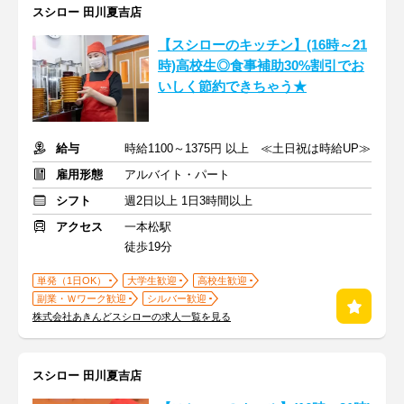
スシロー 田川夏吉店
【スシローのキッチン】(16時～21
時)高校生◎食事補助30%割引でお
いしく節約できちゃう★
給与
時給1100～1375円 以上 ≪土日祝は時給UP≫
雇用形態
アルバイト・パート
シフト
週2日以上 1日3時間以上
アクセス
一本松駅
徒歩19分
単発（1日OK）
大学生歓迎
高校生歓迎
副業・Ｗワーク歓迎
シルバー歓迎
株式会社あきんどスシローの求人一覧を見る
スシロー 田川夏吉店