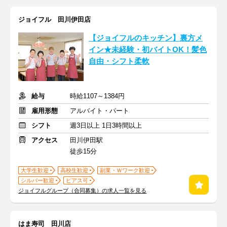
ジョイフル 田川伊田店
【ジョイフルのキッチン】裏方メ
イン★未経験・初バイトOK！髪色
自由・シフト柔軟
給与
時給1107～1384円
雇用形態
アルバイト・パート
シフト
週3日以上 1日3時間以上
アクセス
田川伊田駅
徒歩15分
大学生歓迎
高校生歓迎
副業・Ｗワーク歓迎
シルバー歓迎
ピアス可
ジョイフルグループ（合同募集）の求人一覧を見る
はま寿司 田川店