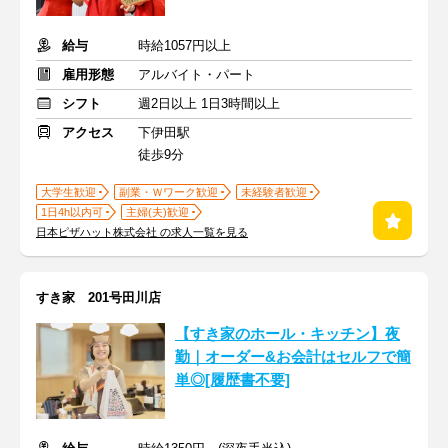
給与
時給1057円以上
雇用形態
アルバイト・パート
シフト
週2日以上 1日3時間以上
アクセス
下伊田駅
徒歩9分
大学生歓迎
副業・Ｗワーク歓迎
未経験者歓迎
1日4h以内可
主婦(夫)歓迎
日本ピザハット株式会社 の求人一覧を見る
すき家 201号田川店
【すき家のホール・キッチン】夜
勤｜オーダー&お会計はセルフで簡
単◎[履歴書不要]