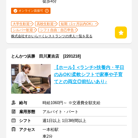
徒歩4分
オンライン面接可
大学生歓迎
高校生歓迎
短期（1ヶ月以内OK）
シルバー歓迎
シフト自由・自己申告
株式会社すかいらーくレストランツの求人一覧を見る
とんかつ浜勝 田川夏吉店 [2201218]
【ホール】<ランチ>扶養内・平日
のみOK!柔軟シフトで家事や子育
てとの両立◎前払いあり♪
給与
時給1060円～ ※交通費全額支給
雇用形態
アルバイト・パート
シフト
週1日以上 1日3時間以上
アクセス
一本松駅
車2分