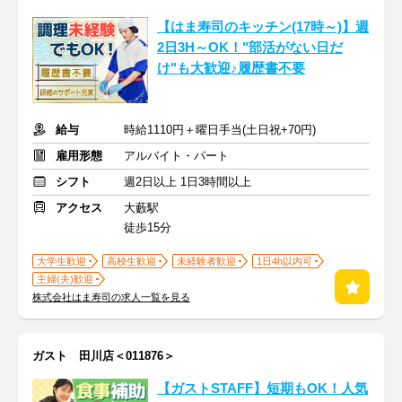
【はま寿司のキッチン(17時～)】週
2日3H～OK！"部活がない日だ
け"も大歓迎♪履歴書不要
給与
時給1110円＋曜日手当(土日祝+70円)
雇用形態
アルバイト・パート
シフト
週2日以上 1日3時間以上
アクセス
大藪駅
徒歩15分
大学生歓迎
高校生歓迎
未経験者歓迎
1日4h以内可
主婦(夫)歓迎
株式会社はま寿司の求人一覧を見る
ガスト 田川店＜011876＞
【ガストSTAFF】短期もOK！人気