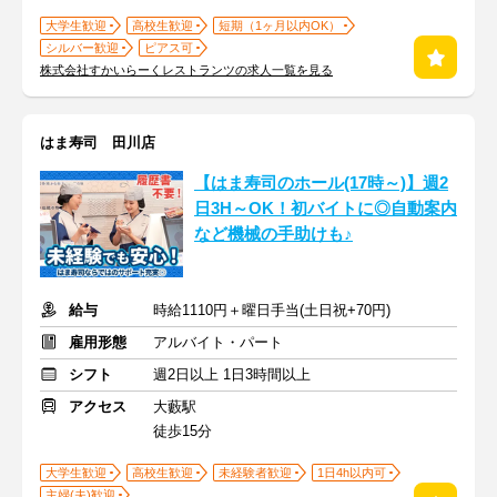
大学生歓迎
高校生歓迎
短期（1ヶ月以内OK）
シルバー歓迎
ピアス可
株式会社すかいらーくレストランツの求人一覧を見る
はま寿司 田川店
【はま寿司のホール(17時～)】週2
日3H～OK！初バイトに◎自動案内
など機械の手助けも♪
給与
時給1110円＋曜日手当(土日祝+70円)
雇用形態
アルバイト・パート
シフト
週2日以上 1日3時間以上
アクセス
大藪駅
徒歩15分
大学生歓迎
高校生歓迎
未経験者歓迎
1日4h以内可
主婦(夫)歓迎