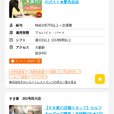
のガスト★髪色自由
給与
時給1057円以上＋交通費
雇用形態
アルバイト・パート
シフト
週1日以上 1日2時間以上
アクセス
大藪駅
徒歩4分
オンライン面接可
大学生歓迎
高校生歓迎
短期（1ヶ月以内OK）
シルバー歓迎
ピアス可
株式会社すかいらーくレストランツの求人一覧を見る
すき家 201号田川店
【すき家の店舗スタッフ】セルフ
オーダーで簡単！未経験OK★1日/