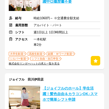
躍中◎履歴書不要
給与
時給1060円～ ※交通費全額支給
雇用形態
アルバイト・パート
シフト
週1日以上 1日3時間以上
アクセス
一本松駅
車2分
大学生歓迎
高校生歓迎
副業・Ｗワーク歓迎
シルバー歓迎
シフト自由・自己申告
株式会社リンガーハットの求人一覧を見る
ジョイフル 田川伊田店
【ジョイフルのホール】学生活
躍！髪色自由＆カラコンOK♪スマ
ホで簡単シフト申請