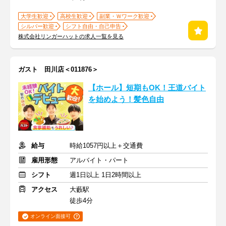
大学生歓迎
高校生歓迎
副業・Ｗワーク歓迎
シルバー歓迎
シフト自由・自己申告
株式会社リンガーハットの求人一覧を見る
ガスト 田川店＜011876＞
【ホール】短期もOK！王道バイト
を始めよう！髪色自由
給与
時給1057円以上＋交通費
雇用形態
アルバイト・パート
シフト
週1日以上 1日2時間以上
アクセス
大藪駅
徒歩4分
オンライン面接可