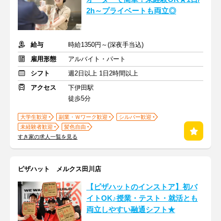
2h～プライベートも両立◎
給与
時給1350円～(深夜手当込)
雇用形態
アルバイト・パート
シフト
週2日以上 1日2時間以上
アクセス
下伊田駅
徒歩5分
大学生歓迎
副業・Ｗワーク歓迎
シルバー歓迎
未経験者歓迎
髪色自由
すき家の求人一覧を見る
ピザハット メルクス田川店
【ピザハットのインストア】初バ
イトOK♪授業・テスト・就活とも
両立しやすい融通シフト★