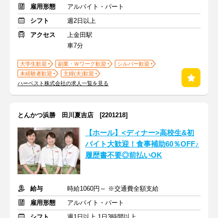
雇用形態
アルバイト・パート
シフト
週2日以上
アクセス
上金田駅
車7分
大学生歓迎
副業・Ｗワーク歓迎
シルバー歓迎
未経験者歓迎
主婦(夫)歓迎
ハーベスト株式会社の求人一覧を見る
とんかつ浜勝 田川夏吉店 [2201218]
【ホール】<ディナー>高校生&初
バイト大歓迎！食事補助60％OFF♪
履歴書不要◎前払いOK
給与
時給1060円～ ※交通費全額支給
雇用形態
アルバイト・パート
シフト
週1日以上 1日3時間以上