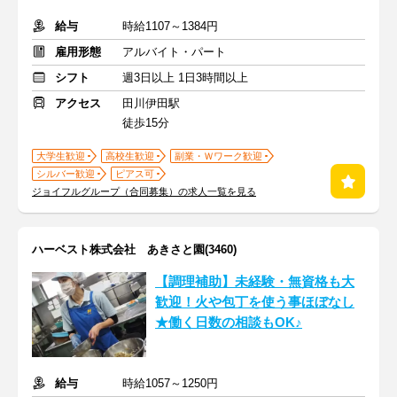
給与
時給1107～1384円
雇用形態
アルバイト・パート
シフト
週3日以上 1日3時間以上
アクセス
田川伊田駅
徒歩15分
大学生歓迎
高校生歓迎
副業・Ｗワーク歓迎
シルバー歓迎
ピアス可
ジョイフルグループ（合同募集）の求人一覧を見る
ハーベスト株式会社 あきさと園(3460)
【調理補助】未経験・無資格も大
歓迎！火や包丁を使う事ほぼなし
★働く日数の相談もOK♪
給与
時給1057～1250円