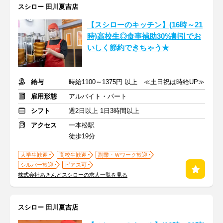
スシロー 田川夏吉店
【スシローのキッチン】(16時～21
時)高校生◎食事補助30%割引でお
いしく節約できちゃう★
給与
時給1100～1375円 以上 ≪土日祝は時給UP≫
雇用形態
アルバイト・パート
シフト
週2日以上 1日3時間以上
アクセス
一本松駅
徒歩19分
大学生歓迎
高校生歓迎
副業・Ｗワーク歓迎
シルバー歓迎
ピアス可
株式会社あきんどスシローの求人一覧を見る
スシロー 田川夏吉店