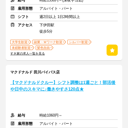
給与
時給1350円～(深夜手当込)
雇用形態
アルバイト・パート
シフト
週2日以上 1日2時間以上
アクセス
下伊田駅
徒歩5分
大学生歓迎
副業・Ｗワーク歓迎
シルバー歓迎
未経験者歓迎
髪色自由
すき家の求人一覧を見る
マクドナルド 田川バイパス店
【マクドナルドクルー】シフト調整は1週ごと！部活後
や日中のスキマに♪働きやすさ120点★
給与
時給1060円～
雇用形態
アルバイト・パート