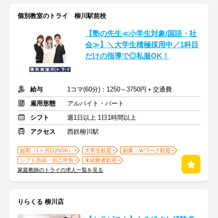
個別教室のトライ 柳川駅前校
【塾の先生≪小学生対象/国語・社
会≫】＼大学生積極採用中／1科目
だけの指導で◎私服OK！
給与
1コマ(60分)：1250～3750円＋交通費
雇用形態
アルバイト・パート
シフト
週1日以上 1日1時間以上
アクセス
西鉄柳川駅
短期（1ヶ月以内OK）
大学生歓迎
副業・Ｗワーク歓迎
シフト自由・自己申告
未経験者歓迎
家庭教師のトライの求人一覧を見る
りらくる 柳川店