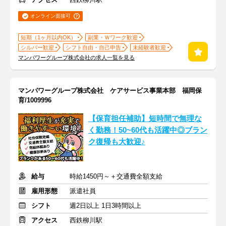
オンライン面接可
短期（1ヶ月以内OK）
副業・Ｗワーク歓迎
シルバー歓迎
シフト自由・自己申告
未経験者歓迎
マンパワーグループ株式会社の求人一覧を見る
マンパワーグループ株式会社 ケアサービス事業本部 福岡保
育/1009996
【保育担任補助】短時間で無理な
く勤務！50~60代も活躍中◎ブラン
ク復帰も大歓迎♪
給与
時給1450円～＋交通費全額支給
雇用形態
派遣社員
シフト
週2日以上 1日3時間以上
アクセス
西鉄柳川駅