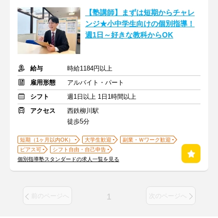
【塾講師】まずは短期からチャレ
ンジ★小中学生向けの個別指導！
週1日～好きな教科からOK
給与
時給1184円以上
雇用形態
アルバイト・パート
シフト
週1日以上 1日1時間以上
アクセス
西鉄柳川駅
徒歩5分
短期（1ヶ月以内OK）
大学生歓迎
副業・Ｗワーク歓迎
ピアス可
シフト自由・自己申告
個別指導塾スタンダードの求人一覧を見る
1
前のページへ
次のページへ