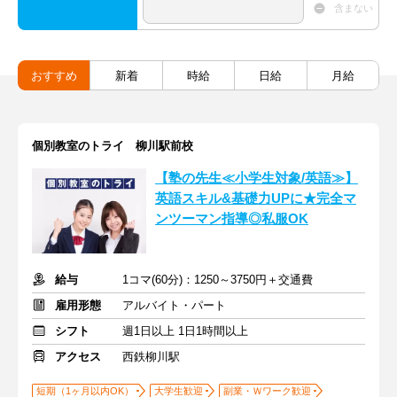
含まない
おすすめ
新着
時給
日給
月給
個別教室のトライ 柳川駅前校
【塾の先生≪小学生対象/英語≫】
英語スキル&基礎力UPに★完全マ
ンツーマン指導◎私服OK
給与
1コマ(60分)：1250～3750円＋交通費
雇用形態
アルバイト・パート
シフト
週1日以上 1日1時間以上
アクセス
西鉄柳川駅
短期（1ヶ月以内OK）
大学生歓迎
副業・Ｗワーク歓迎