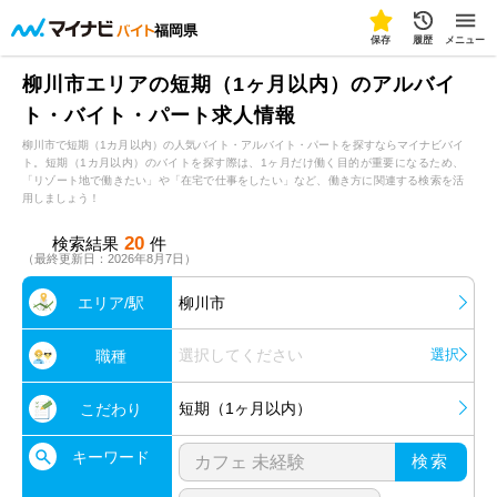
福岡県
保存
履歴
メニュー
柳川市エリアの短期（1ヶ月以内）のアルバイ
ト・バイト・パート求人情報
柳川市で短期（1カ月以内）の人気バイト・アルバイト・パートを探すならマイナビバイ
ト。短期（1カ月以内）のバイトを探す際は、1ヶ月だけ働く目的が重要になるため、
「リゾート地で働きたい」や「在宅で仕事をしたい」など、働き方に関連する検索を活
用しましょう！
20
検索結果
件
（最終更新日：2026年8月7日）
エリア/駅
柳川市
選択してください
選択
職種
短期（1ヶ月以内）
こだわり
キーワード
検索