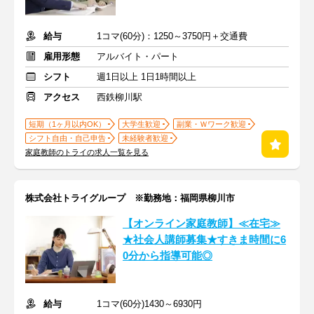
給与
1コマ(60分)：1250～3750円＋交通費
雇用形態
アルバイト・パート
シフト
週1日以上 1日1時間以上
アクセス
西鉄柳川駅
短期（1ヶ月以内OK）
大学生歓迎
副業・Ｗワーク歓迎
シフト自由・自己申告
未経験者歓迎
家庭教師のトライの求人一覧を見る
株式会社トライグループ ※勤務地：福岡県柳川市
【オンライン家庭教師】≪在宅≫
★社会人講師募集★すきま時間に6
0分から指導可能◎
給与
1コマ(60分)1430～6930円