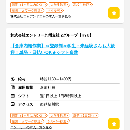
短期（1ヶ月以内OK）
大学生歓迎
高校生歓迎
副業・Ｗワーク歓迎
ネイル可
株式会社エムアンドエムの求人一覧を見る
株式会社エントリー九州支社 2グループ【KYU】
【倉庫内軽作業】≪登録制≫学生・未経験さんも大歓
迎！単発・日払いOK★シフト多数
給与
時給1130～1400円
雇用形態
派遣社員
シフト
週1日以上 1日8時間以上
アクセス
西鉄柳川駅
短期（1ヶ月以内OK）
大学生歓迎
単発（1日OK）
副業・Ｗワーク歓迎
シルバー歓迎
エントリーの求人一覧を見る