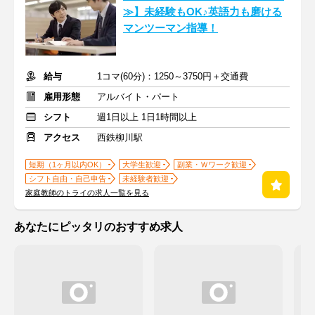
≫】未経験もOK♪英語力も磨ける
マンツーマン指導！
給与
1コマ(60分)：1250～3750円＋交通費
雇用形態
アルバイト・パート
シフト
週1日以上 1日1時間以上
アクセス
西鉄柳川駅
短期（1ヶ月以内OK）
大学生歓迎
副業・Ｗワーク歓迎
シフト自由・自己申告
未経験者歓迎
家庭教師のトライの求人一覧を見る
あなたにピッタリのおすすめ求人