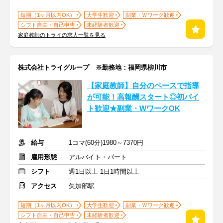
短期（1ヶ月以内OK）
大学生歓迎
副業・Ｗワーク歓迎
シフト自由・自己申告
未経験者歓迎
家庭教師のトライの求人一覧を見る
株式会社トライグループ ※勤務地：福岡県柳川市
【家庭教師】自分のペースで指導
が可能！高報酬スタート◎初バイ
ト歓迎★副業・WワークOK
給与
1コマ(60分)1980～7370円
雇用形態
アルバイト・パート
シフト
週1日以上 1日1時間以上
アクセス
矢加部駅
短期（1ヶ月以内OK）
大学生歓迎
副業・Ｗワーク歓迎
シフト自由・自己申告
未経験者歓迎