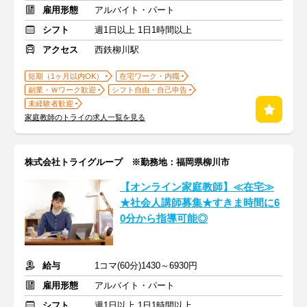
雇用形態
アルバイト・パート
シフト
週1日以上 1日1時間以上
アクセス
西鉄柳川駅
短期（1ヶ月以内OK）
在宅ワーク・内職
副業・Ｗワーク歓迎
シフト自由・自己申告
未経験者歓迎
家庭教師のトライの求人一覧を見る
株式会社トライグループ ※勤務地：福岡県柳川市
【オンライン家庭教師】≪在宅≫
★社会人講師募集★すきま時間に6
0分から指導可能◎
給与
1コマ(60分)1430～6930円
雇用形態
アルバイト・パート
シフト
週1日以上 1日1時間以上