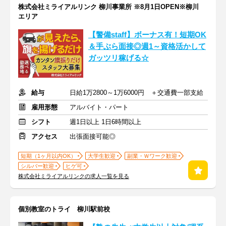
株式会社ミライアルリンク 柳川事業所 ※8月1日OPEN※柳川
エリア
【警備staff】ボーナス有！短期OK
＆手ぶら面接◎週1～資格活かして
ガッツリ稼げる☆
給与
日給1万2800～1万6000円 ＋交通費一部支給
雇用形態
アルバイト・パート
シフト
週1日以上 1日6時間以上
アクセス
出張面接可能◎
短期（1ヶ月以内OK）
大学生歓迎
副業・Ｗワーク歓迎
シルバー歓迎
ヒゲ可
株式会社ミライアルリンクの求人一覧を見る
個別教室のトライ 柳川駅前校