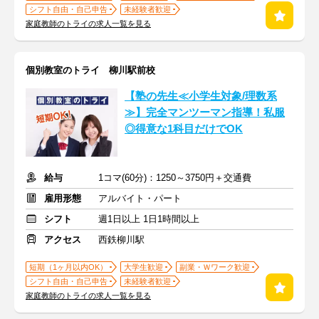
シフト自由・自己申告
未経験者歓迎
家庭教師のトライの求人一覧を見る
個別教室のトライ 柳川駅前校
【塾の先生≪小学生対象/理数系
≫】完全マンツーマン指導！私服
◎得意な1科目だけでOK
給与
1コマ(60分)：1250～3750円＋交通費
雇用形態
アルバイト・パート
シフト
週1日以上 1日1時間以上
アクセス
西鉄柳川駅
短期（1ヶ月以内OK）
大学生歓迎
副業・Ｗワーク歓迎
シフト自由・自己申告
未経験者歓迎
家庭教師のトライの求人一覧を見る