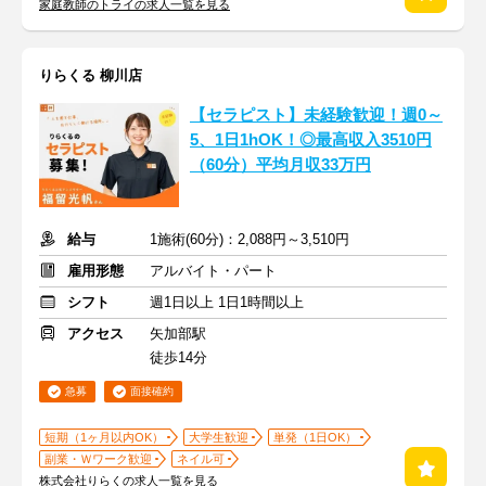
家庭教師のトライの求人一覧を見る
りらくる 柳川店
【セラピスト】未経験歓迎！週0～
5、1日1hOK！◎最高収入3510円
（60分）平均月収33万円
給与
1施術(60分)：2,088円～3,510円
雇用形態
アルバイト・パート
シフト
週1日以上 1日1時間以上
アクセス
矢加部駅
徒歩14分
急募
面接確約
短期（1ヶ月以内OK）
大学生歓迎
単発（1日OK）
副業・Ｗワーク歓迎
ネイル可
株式会社りらくの求人一覧を見る