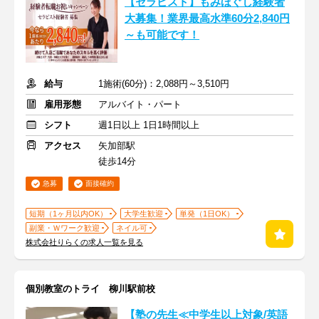
【セラピスト】もみほぐし経験者
大募集！業界最高水準60分2,840円
～も可能です！
給与
1施術(60分)：2,088円～3,510円
雇用形態
アルバイト・パート
シフト
週1日以上 1日1時間以上
アクセス
矢加部駅
徒歩14分
急募
面接確約
短期（1ヶ月以内OK）
大学生歓迎
単発（1日OK）
副業・Ｗワーク歓迎
ネイル可
株式会社りらくの求人一覧を見る
個別教室のトライ 柳川駅前校
【塾の先生≪中学生以上対象/英語