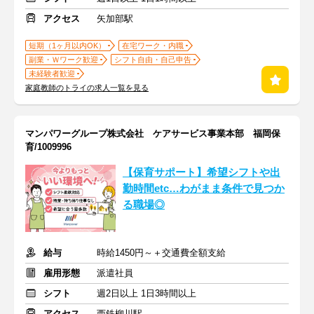
アクセス
矢加部駅
短期（1ヶ月以内OK）
在宅ワーク・内職
副業・Ｗワーク歓迎
シフト自由・自己申告
未経験者歓迎
家庭教師のトライの求人一覧を見る
マンパワーグループ株式会社 ケアサービス事業本部 福岡保
育/1009996
【保育サポート】希望シフトや出
勤時間etc…わがまま条件で見つか
る職場◎
給与
時給1450円～＋交通費全額支給
雇用形態
派遣社員
シフト
週2日以上 1日3時間以上
アクセス
西鉄柳川駅