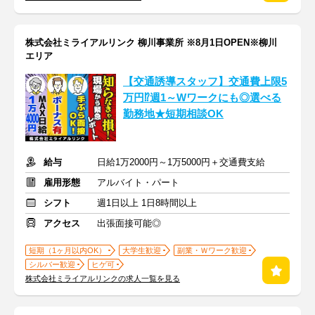
株式会社ミライアルリンク 柳川事業所 ※8月1日OPEN※柳川
エリア
【交通誘導スタッフ】交通費上限5
万円⁉週1～Wワークにも◎選べる
勤務地★短期相談OK
給与
日給1万2000円～1万5000円＋交通費支給
雇用形態
アルバイト・パート
シフト
週1日以上 1日8時間以上
アクセス
出張面接可能◎
短期（1ヶ月以内OK）
大学生歓迎
副業・Ｗワーク歓迎
シルバー歓迎
ヒゲ可
株式会社ミライアルリンクの求人一覧を見る