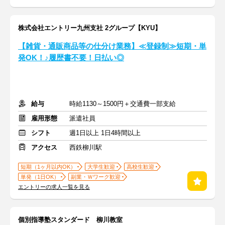
株式会社エントリー九州支社 2グループ【KYU】
【雑貨・通販商品等の仕分け業務】≪登録制≫短期・単
発OK！♪履歴書不要！日払い◎
給与
時給1130～1500円＋交通費一部支給
雇用形態
派遣社員
シフト
週1日以上 1日4時間以上
アクセス
西鉄柳川駅
短期（1ヶ月以内OK）
大学生歓迎
高校生歓迎
単発（1日OK）
副業・Ｗワーク歓迎
エントリーの求人一覧を見る
個別指導塾スタンダード 柳川教室