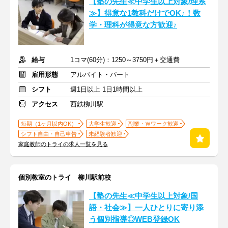
【塾の先生≪中学生以上対象/理系
≫】得意な1教科だけでOK♪！数
学・理科が得意な方歓迎♪
給与
1コマ(60分)：1250～3750円＋交通費
雇用形態
アルバイト・パート
シフト
週1日以上 1日1時間以上
アクセス
西鉄柳川駅
短期（1ヶ月以内OK）
大学生歓迎
副業・Ｗワーク歓迎
シフト自由・自己申告
未経験者歓迎
家庭教師のトライの求人一覧を見る
個別教室のトライ 柳川駅前校
【塾の先生≪中学生以上対象/国
語・社会≫】一人ひとりに寄り添
う個別指導◎WEB登録OK