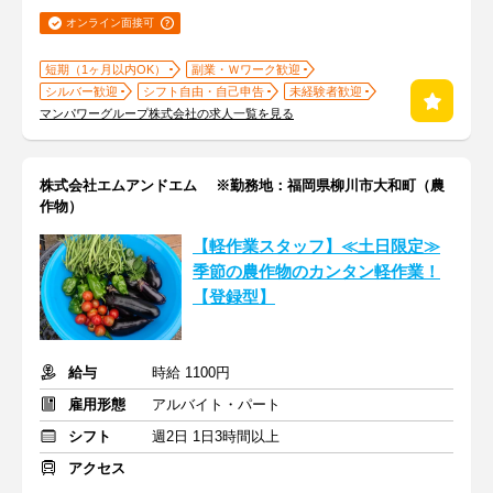
オンライン面接可
短期（1ヶ月以内OK）
副業・Ｗワーク歓迎
シルバー歓迎
シフト自由・自己申告
未経験者歓迎
マンパワーグループ株式会社の求人一覧を見る
株式会社エムアンドエム ※勤務地：福岡県柳川市大和町（農
作物）
【軽作業スタッフ】≪土日限定≫
季節の農作物のカンタン軽作業！
【登録型】
給与
時給 1100円
雇用形態
アルバイト・パート
シフト
週2日 1日3時間以上
アクセス