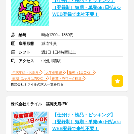
【仕分け・検品・ピッキング】
［登録制］短期・単発ok♪日払ok♪
WEB登録で来社不要！
給与
時給1200～1350円
雇用形態
派遣社員
シフト
週1日 1日4時間以上
アクセス
中洲川端駅
年末年始・お正月
大学生歓迎
単発（1日OK）
短期（1ヶ月以内OK）
副業・Ｗワーク歓迎
株式会社ミライルの求人一覧を見る
株式会社ミライル 福岡支店/FK
【仕分け・検品・ピッキング】
［登録制］短期・単発ok♪日払ok♪
WEB登録で来社不要！