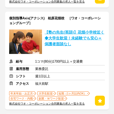
株式会社ワオ・コーポレーション合同募集の求人一覧を見る
個別指導Axis(アクシス) 柏原花畑校 ［ワオ・コーポレーシ
ョングループ］
【塾の先生(英語)】花畑小学校近く
◆大学生歓迎！未経験でも安心＝
保護者面談なし
給与
1コマ(80分)1700円以上＋交通費
雇用形態
業務委託
シフト
週1日以上
アクセス
福大前駅
年末年始・お正月
大学生歓迎
短期（1ヶ月以内OK）
在宅ワーク・内職
副業・Ｗワーク歓迎
株式会社ワオ・コーポレーション合同募集の求人一覧を見る