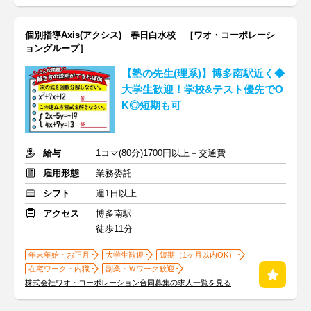
個別指導Axis(アクシス) 春日白水校 ［ワオ・コーポレーシ
ョングループ］
【塾の先生(理系)】博多南駅近く◆
大学生歓迎！学校&テスト優先でO
K◎短期も可
給与
1コマ(80分)1700円以上＋交通費
雇用形態
業務委託
シフト
週1日以上
アクセス
博多南駅
徒歩11分
年末年始・お正月
大学生歓迎
短期（1ヶ月以内OK）
在宅ワーク・内職
副業・Ｗワーク歓迎
株式会社ワオ・コーポレーション合同募集の求人一覧を見る