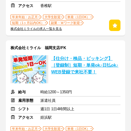
アクセス
香椎駅
年末年始・お正月
大学生歓迎
単発（1日OK）
短期（1ヶ月以内OK）
副業・Ｗワーク歓迎
株式会社ミライルの求人一覧を見る
株式会社ミライル 福岡支店/FK
【仕分け・検品・ピッキング】
［登録制］短期・単発ok♪日払ok♪
WEB登録で来社不要！
給与
時給1200～1350円
雇用形態
派遣社員
シフト
週1日 1日4時間以上
アクセス
姪浜駅
年末年始・お正月
大学生歓迎
単発（1日OK）