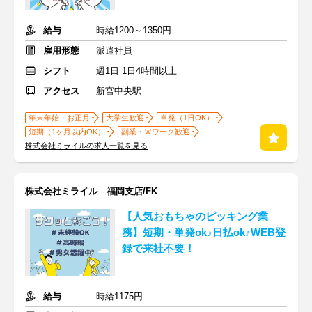
給与
時給1200～1350円
雇用形態
派遣社員
シフト
週1日 1日4時間以上
アクセス
新宮中央駅
年末年始・お正月
大学生歓迎
単発（1日OK）
短期（1ヶ月以内OK）
副業・Ｗワーク歓迎
株式会社ミライルの求人一覧を見る
株式会社ミライル 福岡支店/FK
【人気おもちゃのピッキング業
務】短期・単発ok♪日払ok♪WEB登
録で来社不要！
給与
時給1175円