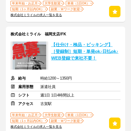
年末年始・お正月
大学生歓迎
単発（1日OK）
短期（1ヶ月以内OK）
副業・Ｗワーク歓迎
株式会社ミライルの求人一覧を見る
株式会社ミライル 福岡支店/FK
【仕分け・検品・ピッキング】
［登録制］短期・単発ok♪日払ok♪
WEB登録で来社不要！
給与
時給1200～1350円
雇用形態
派遣社員
シフト
週1日 1日4時間以上
アクセス
古賀駅
年末年始・お正月
大学生歓迎
単発（1日OK）
短期（1ヶ月以内OK）
副業・Ｗワーク歓迎
株式会社ミライルの求人一覧を見る