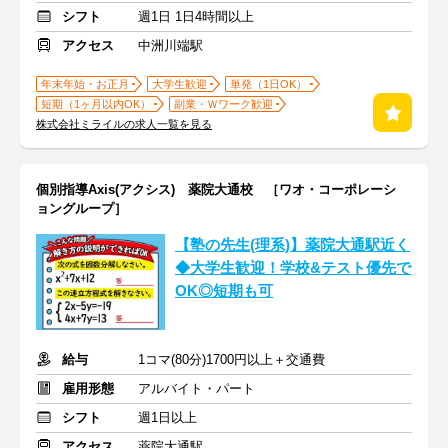
シフト
週1日 1日4時間以上
アクセス
中洲川端駅
年末年始・お正月
大学生歓迎
単発（1日OK）
短期（1ヶ月以内OK）
副業・Ｗワーク歓迎
株式会社ミライルの求人一覧を見る
個別指導Axis(アクシス) 薬院大通校 ［ワオ・コーポレーシ
ョングループ］
【塾の先生(理系)】薬院大通駅近く
◆大学生歓迎！学校&テスト優先で
OK◎短期も可
給与
1コマ(80分)1700円以上＋交通費
雇用形態
アルバイト・パート
シフト
週1日以上
アクセス
薬院大通駅