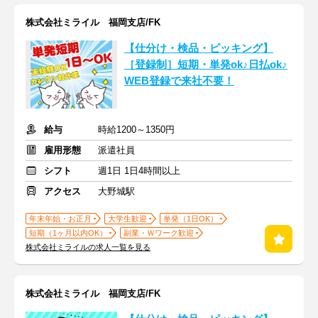
株式会社ミライル 福岡支店/FK
【仕分け・検品・ピッキング】
［登録制］短期・単発ok♪日払ok♪
WEB登録で来社不要！
給与
時給1200～1350円
雇用形態
派遣社員
シフト
週1日 1日4時間以上
アクセス
大野城駅
年末年始・お正月
大学生歓迎
単発（1日OK）
短期（1ヶ月以内OK）
副業・Ｗワーク歓迎
株式会社ミライルの求人一覧を見る
株式会社ミライル 福岡支店/FK