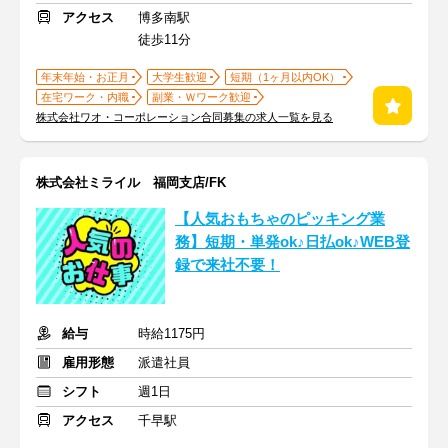
アクセス
博多南駅
徒歩11分
年末年始・お正月
大学生歓迎
短期（1ヶ月以内OK）
在宅ワーク・内職
副業・Ｗワーク歓迎
株式会社ワオ・コーポレーション合同募集の求人一覧を見る
株式会社ミライル 福岡支店/FK
【人気おもちゃのピッキング業
務】短期・単発ok♪日払ok♪WEB登
録で来社不要！
給与
時給1175円
雇用形態
派遣社員
シフト
週1日
アクセス
千早駅