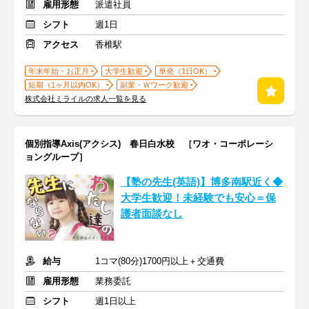
雇用形態
派遣社員
シフト
週1日
アクセス
香椎駅
年末年始・お正月
大学生歓迎
単発（1日OK）
短期（1ヶ月以内OK）
副業・Ｗワーク歓迎
株式会社ミライルの求人一覧を見る
個別指導Axis(アクシス) 春日白水校 ［ワオ・コーポレーシ
ョングループ］
【塾の先生(英語)】博多南駅近く◆
大学生歓迎！未経験でも安心＝保
護者面談なし
給与
1コマ(80分)1700円以上＋交通費
雇用形態
業務委託
シフト
週1日以上