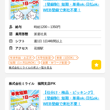
［登録制］短期・単発ok♪日払ok♪
WEB登録で来社不要！
給与
時給1200～1350円
雇用形態
派遣社員
シフト
週1日 1日4時間以上
アクセス
花畑駅
年末年始・お正月
大学生歓迎
単発（1日OK）
短期（1ヶ月以内OK）
副業・Ｗワーク歓迎
株式会社ミライルの求人一覧を見る
株式会社ミライル 福岡支店/FK
【仕分け・検品・ピッキング】
［登録制］短期・単発ok♪日払ok♪
WEB登録で来社不要！