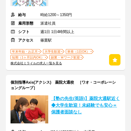
給与
時給1200～1350円
雇用形態
派遣社員
シフト
週1日 1日4時間以上
アクセス
篠栗駅
年末年始・お正月
大学生歓迎
単発（1日OK）
短期（1ヶ月以内OK）
副業・Ｗワーク歓迎
株式会社ミライルの求人一覧を見る
個別指導Axis(アクシス) 薬院大通校 ［ワオ・コーポレーシ
ョングループ］
【塾の先生(英語)】薬院大通駅近く
◆大学生歓迎！未経験でも安心＝
保護者面談なし