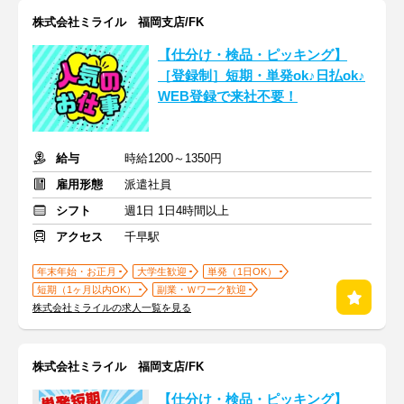
株式会社ミライル 福岡支店/FK
【仕分け・検品・ピッキング】
［登録制］短期・単発ok♪日払ok♪
WEB登録で来社不要！
給与
時給1200～1350円
雇用形態
派遣社員
シフト
週1日 1日4時間以上
アクセス
千早駅
年末年始・お正月
大学生歓迎
単発（1日OK）
短期（1ヶ月以内OK）
副業・Ｗワーク歓迎
株式会社ミライルの求人一覧を見る
株式会社ミライル 福岡支店/FK
【仕分け・検品・ピッキング】