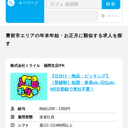
キーワード
検索
含まない
豊前市エリアの年末年始・お正月に類似する求人を探
す
株式会社ミライル 福岡支店/FK
【仕分け・検品・ピッキング】
［登録制］短期・単発ok♪日払ok♪
WEB登録で来社不要！
給与
時給1200～1350円
雇用形態
派遣社員
シフト
週1日 1日4時間以上