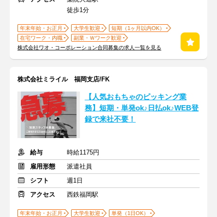
徒歩1分
年末年始・お正月
大学生歓迎
短期（1ヶ月以内OK）
在宅ワーク・内職
副業・Ｗワーク歓迎
株式会社ワオ・コーポレーション合同募集の求人一覧を見る
株式会社ミライル 福岡支店/FK
【人気おもちゃのピッキング業
務】短期・単発ok♪日払ok♪WEB登
録で来社不要！
給与
時給1175円
雇用形態
派遣社員
シフト
週1日
アクセス
西鉄福岡駅
年末年始・お正月
大学生歓迎
単発（1日OK）