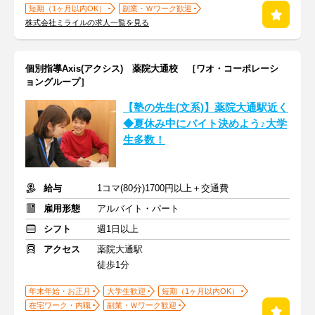
短期（1ヶ月以内OK）
副業・Ｗワーク歓迎
株式会社ミライルの求人一覧を見る
個別指導Axis(アクシス) 薬院大通校 ［ワオ・コーポレーシ
ョングループ］
【塾の先生(文系)】薬院大通駅近く
◆夏休み中にバイト決めよう♪大学
生多数！
給与
1コマ(80分)1700円以上＋交通費
雇用形態
アルバイト・パート
シフト
週1日以上
アクセス
薬院大通駅
徒歩1分
年末年始・お正月
大学生歓迎
短期（1ヶ月以内OK）
在宅ワーク・内職
副業・Ｗワーク歓迎