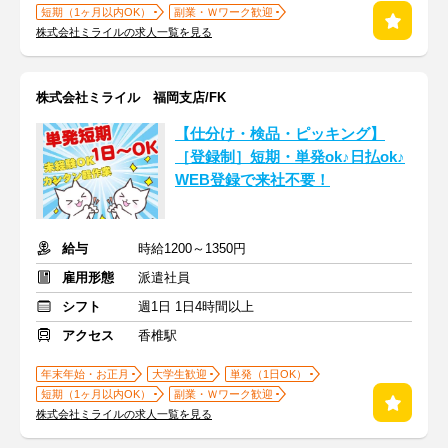
短期（1ヶ月以内OK）
副業・Ｗワーク歓迎
株式会社ミライルの求人一覧を見る
株式会社ミライル 福岡支店/FK
【仕分け・検品・ピッキング】
［登録制］短期・単発ok♪日払ok♪
WEB登録で来社不要！
給与
時給1200～1350円
雇用形態
派遣社員
シフト
週1日 1日4時間以上
アクセス
香椎駅
年末年始・お正月
大学生歓迎
単発（1日OK）
短期（1ヶ月以内OK）
副業・Ｗワーク歓迎
株式会社ミライルの求人一覧を見る