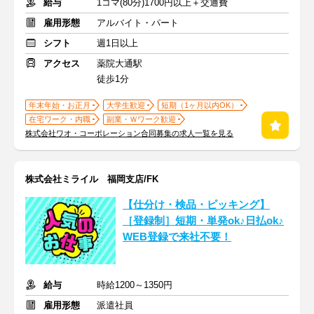
給与
1コマ(80分)1700円以上＋交通費
雇用形態
アルバイト・パート
シフト
週1日以上
アクセス
薬院大通駅
徒歩1分
年末年始・お正月
大学生歓迎
短期（1ヶ月以内OK）
在宅ワーク・内職
副業・Ｗワーク歓迎
株式会社ワオ・コーポレーション合同募集の求人一覧を見る
株式会社ミライル 福岡支店/FK
【仕分け・検品・ピッキング】
［登録制］短期・単発ok♪日払ok♪
WEB登録で来社不要！
給与
時給1200～1350円
雇用形態
派遣社員