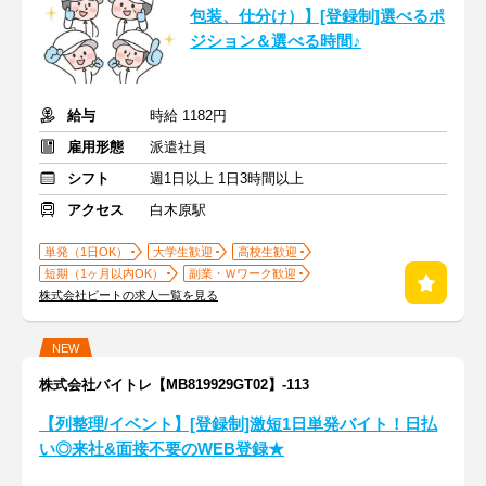
包装、仕分け）】[登録制]選べるポ
ジション＆選べる時間♪
給与
時給 1182円
雇用形態
派遣社員
シフト
週1日以上 1日3時間以上
アクセス
白木原駅
単発（1日OK）
大学生歓迎
高校生歓迎
短期（1ヶ月以内OK）
副業・Ｗワーク歓迎
株式会社ビートの求人一覧を見る
NEW
株式会社バイトレ【MB819929GT02】-113
【列整理/イベント】[登録制]激短1日単発バイト！日払
い◎来社&面接不要のWEB登録★