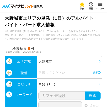
福岡県
保存
履歴
メニュー
大野城市エリアの単発（1日）のアルバイト・
バイト・パート求人情報
大野城市で単発（1日）の人気バイト・アルバイト・パートを探すならマイナビバイト。
単発（1日）のバイトを探す際は、仕事内容をふまえた給与や日払いの有無が重要なの
で、希望の給与や支払方法でバイトを探せる給与検索を活用しましょう！
6
検索結果
件
（最終更新日：2026年8月9日）
エリア/駅
大野城市
選択してください
選択
職種
単発（1日）
こだわり
キーワード
検索
含まない