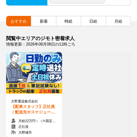
おすすめ
新着
時給
日給
月給
閲覧中エリアのジモト密着求人
情報更新：2026年08月08日の11時ごろ
大野運送株式会社
【配車スタッフ】正社員
｜配送先やスケジュール
を調整♪土日休み×残業ほ
月給22万円～（※固定残業代含む）+交通費
ぼなし◎未経験OK
正社員
大野城市