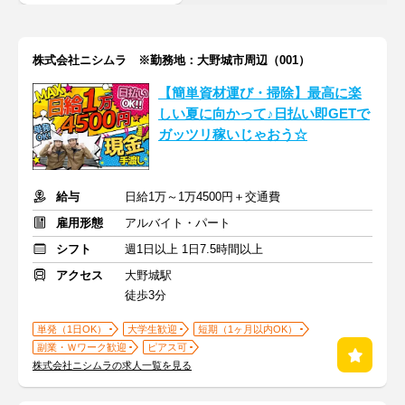
株式会社ニシムラ ※勤務地：大野城市周辺（001）
【簡単資材運び・掃除】最高に楽
しい夏に向かって♪日払い即GETで
ガッツリ稼いじゃおう☆
給与
日給1万～1万4500円＋交通費
雇用形態
アルバイト・パート
シフト
週1日以上 1日7.5時間以上
アクセス
大野城駅
徒歩3分
単発（1日OK）
大学生歓迎
短期（1ヶ月以内OK）
副業・Ｗワーク歓迎
ピアス可
株式会社ニシムラの求人一覧を見る