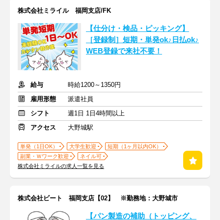
株式会社ミライル 福岡支店/FK
【仕分け・検品・ピッキング】
［登録制］短期・単発ok♪日払ok♪
WEB登録で来社不要！
給与
時給1200～1350円
雇用形態
派遣社員
シフト
週1日 1日4時間以上
アクセス
大野城駅
単発（1日OK）
大学生歓迎
短期（1ヶ月以内OK）
副業・Ｗワーク歓迎
ネイル可
株式会社ミライルの求人一覧を見る
株式会社ビート 福岡支店【02】 ※勤務地：大野城市
【パン製造の補助（トッピング、