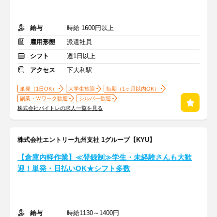
給与
時給 1600円以上
雇用形態
派遣社員
シフト
週1日以上
アクセス
下大利駅
単発（1日OK）
大学生歓迎
短期（1ヶ月以内OK）
副業・Ｗワーク歓迎
シルバー歓迎
株式会社バイトレの求人一覧を見る
株式会社エントリー九州支社 1グループ【KYU】
【倉庫内軽作業】≪登録制≫学生・未経験さんも大歓
迎！単発・日払いOK★シフト多数
給与
時給1130～1400円