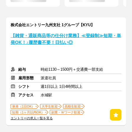
株式会社エントリー九州支社 1グループ【KYU】
【雑貨・通販商品等の仕分け業務】≪登録制≫短期・単
発OK！♪履歴書不要！日払い◎
給与
時給1130～1500円＋交通費一部支給
雇用形態
派遣社員
シフト
週1日以上 1日4時間以上
アクセス
水城駅
単発（1日OK）
大学生歓迎
高校生歓迎
短期（1ヶ月以内OK）
副業・Ｗワーク歓迎
エントリーの求人一覧を見る