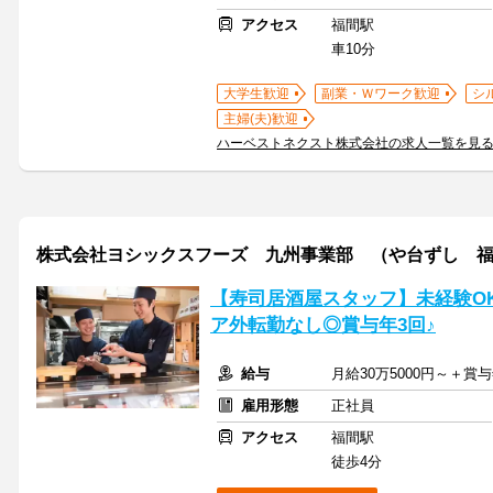
アクセス
福間駅
車10分
大学生歓迎
副業・Ｗワーク歓迎
シ
主婦(夫)歓迎
ハーベストネクスト株式会社の求人一覧を見
株式会社ヨシックスフーズ 九州事業部 （や台ずし 
【寿司居酒屋スタッフ】未経験OK
ア外転勤なし◎賞与年3回♪
給与
月給30万5000円～＋賞
雇用形態
正社員
アクセス
福間駅
徒歩4分