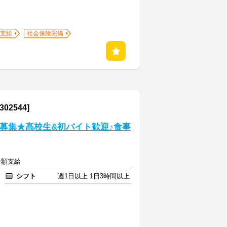
支給
社会保険完備
2544]
ー募集★高校生&初バイト歓迎♪食事
全額支給
シフト
週1日以上 1日3時間以上