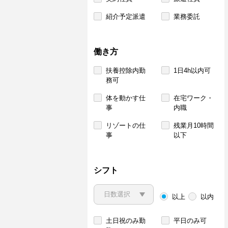
紹介予定派遣
業務委託
働き方
扶養控除内勤
1日4h以内可
務可
体を動かす仕
在宅ワーク・
事
内職
リゾートの仕
残業月10時間
事
以下
シフト
以上
以内
土日祝のみ勤
平日のみ可