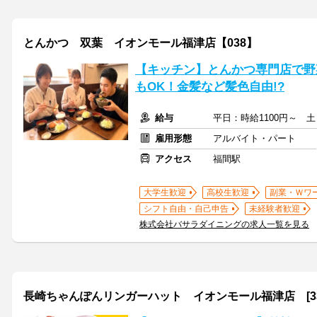
とんかつ 双葉 イオンモール福津店【038】
【キッチン】とんかつ専門店で野
もOK！金髪など髪色自由!?
給与
平日：時給1100円～ 
雇用形態
アルバイト・パート
アクセス
福間駅
大学生歓迎
高校生歓迎
副業・Ｗワ
シフト自由・自己申告
未経験者歓迎
株式会社バサラダイニングの求人一覧を見る
長崎ちゃんぽんリンガーハット イオンモール福津店 [330