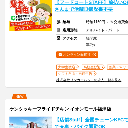
【フードコートSTAFF】前払いO
さんまで活躍◎履歴書不要
給与
時給1150円～ ※交通費
雇用形態
アルバイト・パート
アクセス
福間駅
車2分
オンライン面接可
大学生歓迎
高校生歓迎
副業・Ｗワ
シフト自由・自己申告
株式会社リンガーハットの求人一覧を見る
NEW
ケンタッキーフライドチキン イオンモール福津店
【店舗Staff】全国チェーンKF
で★車・バイク通勤OK