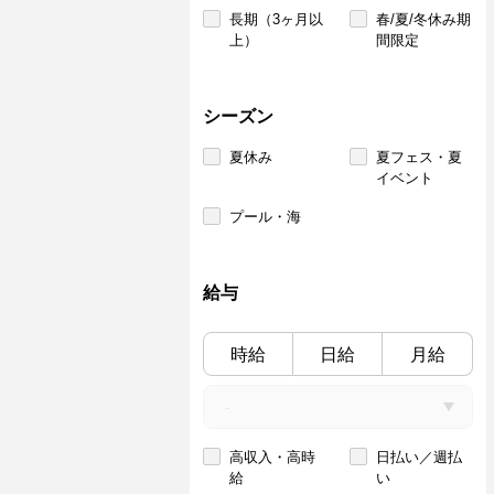
長期（3ヶ月以
春/夏/冬休み期
上）
間限定
シーズン
夏休み
夏フェス・夏
イベント
プール・海
給与
時給
日給
月給
高収入・高時
日払い／週払
給
い