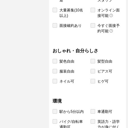
迎
スタッフ
大量募集(10名
オンライン面
以上)
接可能
面接確約あり
今すぐ面接予
約可能
おしゃれ・自分らしさ
髪色自由
髪型自由
服装自由
ピアス可
ネイル可
ヒゲ可
環境
駅から5分以内
車通勤可
バイク/自転車
英語力・語学
通勤可
力が身に付く