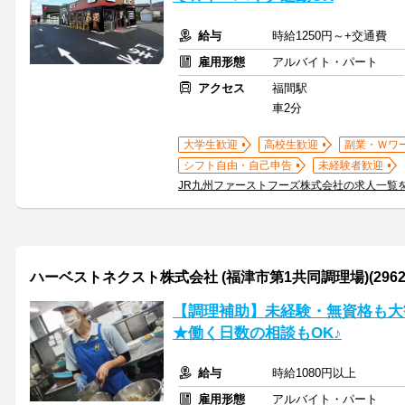
給与
時給1250円～+交通費
雇用形態
アルバイト・パート
アクセス
福間駅
車2分
大学生歓迎
高校生歓迎
副業・Ｗワ
シフト自由・自己申告
未経験者歓迎
JR九州ファーストフーズ株式会社の求人一覧
ハーベストネクスト株式会社 (福津市第1共同調理場)(2962
【調理補助】未経験・無資格も大
★働く日数の相談もOK♪
給与
時給1080円以上
雇用形態
アルバイト・パート