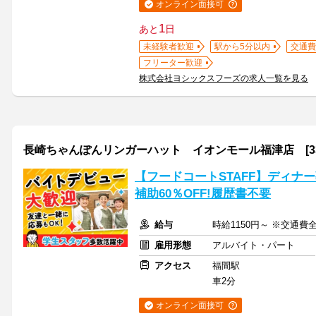
オンライン面接可
1
あと
日
未経験者歓迎
駅から5分以内
交通費
フリーター歓迎
株式会社ヨシックスフーズの求人一覧を見る
長崎ちゃんぽんリンガーハット イオンモール福津店 [330
【フードコートSTAFF】ディナ
補助60％OFF!履歴書不要
給与
時給1150円～ ※交通費
雇用形態
アルバイト・パート
アクセス
福間駅
車2分
オンライン面接可