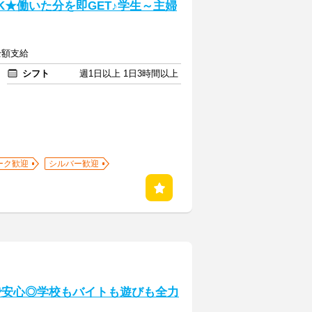
K★働いた分を即GET♪学生～主婦
全額支給
シフト
週1日以上 1日3時間以上
ーク歓迎
シルバー歓迎
Cで安心◎学校もバイトも遊びも全力