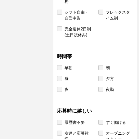
務
シフト自由・
フレックスタ
自己申告
イム制
完全週休2日制
(土日祝休み)
時間帯
早朝
朝
昼
夕方
夜
夜勤
応募時に嬉しい
履歴書不要
すぐ働ける
友達と応募歓
オープニング