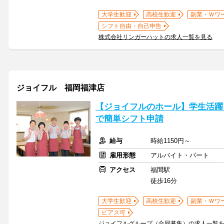
大学生歓迎
高校生歓迎
副業・Ｗワ
シフト自由・自己申告
株式会社リンガーハットの求人一覧を見る
ジョイフル 福岡福津店
【ジョイフルのホール】学生活躍
で簡単シフト申請
給与
時給1150円～
雇用形態
アルバイト・パート
アクセス
福間駅
徒歩16分
大学生歓迎
高校生歓迎
副業・Ｗワ
ピアス可
ジョイフルグループ（合同募集）の求人一覧