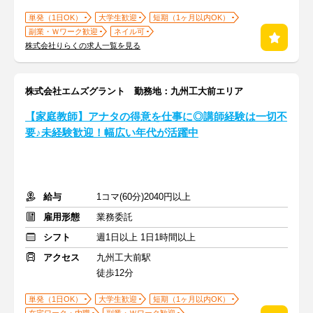
単発（1日OK）
大学生歓迎
短期（1ヶ月以内OK）
副業・Ｗワーク歓迎
ネイル可
株式会社りらくの求人一覧を見る
株式会社エムズグラント 勤務地：九州工大前エリア
【家庭教師】アナタの得意を仕事に◎講師経験は一切不
要♪未経験歓迎！幅広い年代が活躍中
給与
1コマ(60分)2040円以上
雇用形態
業務委託
シフト
週1日以上 1日1時間以上
アクセス
九州工大前駅
徒歩12分
単発（1日OK）
大学生歓迎
短期（1ヶ月以内OK）