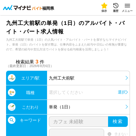
福岡県
保存
履歴
メニュー
九州工大前駅の単発（1日）のアルバイト・バ
イト・パート求人情報
九州工大前駅で単発（1日）の人気バイト・アルバイト・パートを探すならマイナビバイ
ト。単発（1日）のバイトを探す際は、仕事内容をふまえた給与や日払いの有無が重要な
ので、希望の給与や支払方法でバイトを探せる給与検索を活用しましょう！
3
検索結果
件
（最終更新日：2026年8月6日）
エリア/駅
九州工大前駅
選択してください
選択
職種
単発（1日）
こだわり
キーワード
検索
含まない