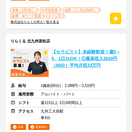
単発（1日OK）
大学生歓迎
短期（1ヶ月以内OK）
副業・Ｗワーク歓迎
ネイル可
株式会社りらくの求人一覧を見る
りらくる 北九州若松店
【セラピスト】未経験歓迎！週0～
5、1日1hOK！◎最高収入3510円
（60分）平均月収33万円
給与
1施術(60分)：2,088円～3,510円
雇用形態
アルバイト・パート
シフト
週1日以上 1日1時間以上
アクセス
九州工大前駅
車4分
急募
面接確約