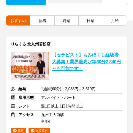
おすすめ
新着
時給
日給
月給
りらくる 北九州若松店
【セラピスト】もみほぐし経験者
大募集！業界最高水準60分2,840円
～も可能です！
給与
1施術(60分)：2,088円～3,510円
雇用形態
アルバイト・パート
シフト
週1日以上 1日1時間以上
アクセス
九州工大前駅
車4分
急募
面接確約