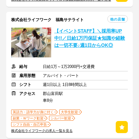
他の店舗
株式会社ライフワーク 福島サテライト
【イベントSTAFF】＼採用率UP
中!!／日給1万円保証★知識や経験
は一切不要♪週1日からOK◎
給与
日給1万～1万2000円+交通費
雇用形態
アルバイト・パート
シフト
週1日以上 1日8時間以上
アクセス
郡山富田駅
車8分
英語力・語学力が身に付く
大学生歓迎
副業・Ｗワーク歓迎
シルバー歓迎
シフト自由・自己申告
株式会社ライフワークの求人一覧を見る