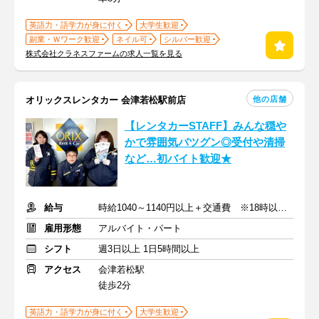
英語力・語学力が身に付く
大学生歓迎
副業・Ｗワーク歓迎
ネイル可
シルバー歓迎
株式会社クラネスファームの求人一覧を見る
他の店舗
オリックスレンタカー 会津若松駅前店
【レンタカーSTAFF】みんな穏や
かで雰囲気バツグン◎受付や清掃
など…初バイト歓迎★
給与
時給1040～1140円以上＋交通費 ※18時以降/土日祝は時給UP
雇用形態
アルバイト・パート
シフト
週3日以上 1日5時間以上
アクセス
会津若松駅
徒歩2分
英語力・語学力が身に付く
大学生歓迎