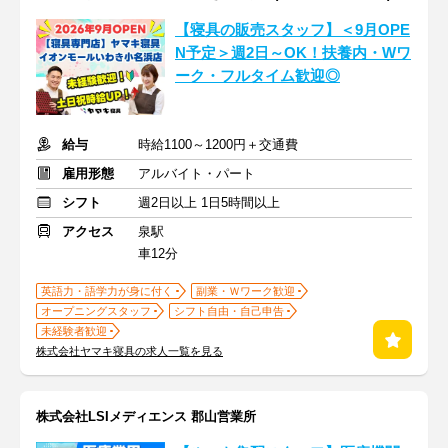
【寝具の販売スタッフ】＜9月OPE
N予定＞週2日～OK！扶養内・Wワ
ーク・フルタイム歓迎◎
給与
時給1100～1200円＋交通費
雇用形態
アルバイト・パート
シフト
週2日以上 1日5時間以上
アクセス
泉駅
車12分
英語力・語学力が身に付く
副業・Ｗワーク歓迎
オープニングスタッフ
シフト自由・自己申告
未経験者歓迎
株式会社ヤマキ寝具の求人一覧を見る
株式会社LSIメディエンス 郡山営業所