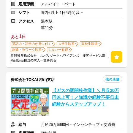
雇用形態
アルバイト・パート
シフト
週2日以上 1日4時間以上
アクセス
湯本駅
車11分
1
あと
日
英語力・語学力が身に付く
大学生歓迎
高校生歓迎
副業・Ｗワーク歓迎
シルバー歓迎
常磐興産株式会社 スパリゾートハワイアンズ 接客サービス部
商品販売担当の求人一覧を見る
他の店舗
株式会社TOKAI 郡山支店
【ガスの閉開栓作業】＼月収30万
円以上可！／知識や経験不要◎未
経験からステップアップ！
給与
⽉給26万6880円＋インセンティブ＋交通費