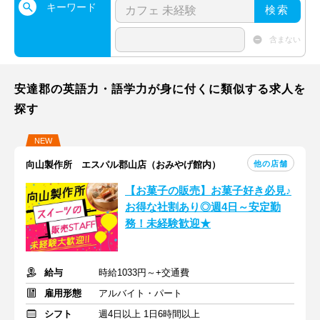
キーワード
検索
含まない
安達郡の英語力・語学力が身に付くに類似する求人を
探す
NEW
他の店舗
向山製作所 エスパル郡山店（おみやげ館内）
【お菓子の販売】お菓子好き必見♪
お得な社割あり◎週4日～安定勤
務！未経験歓迎★
給与
時給1033円～+交通費
雇用形態
アルバイト・パート
シフト
週4日以上 1日6時間以上