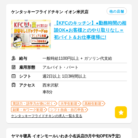
他の店舗
ケンタッキーフライドチキン イオン米沢店
【KFCのキッチン】●勤務時間の相
談OK●お客様とのやり取りなし＝
初バイト＆お仕事復帰に!
給与
一般時給1100円以上 + ガソリン代支給
雇用形態
アルバイト・パート
シフト
週2日以上 1日3時間以上
アクセス
西米沢駅
車8分
英語力・語学力が身に付く
大学生歓迎
高校生歓迎
副業・Ｗワーク歓迎
シフト自由・自己申告
ケンタッキーフライドチキンの求人一覧を見る
ヤマキ寝具 イオンモールいわき小名浜店(9月中旬OPEN予定)