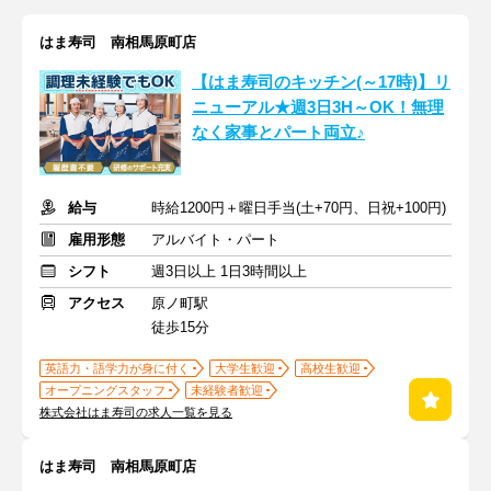
はま寿司 南相馬原町店
【はま寿司のキッチン(～17時)】リ
ニューアル★週3日3H～OK！無理
なく家事とパート両立♪
給与
時給1200円＋曜日手当(土+70円、日祝+100円)
雇用形態
アルバイト・パート
シフト
週3日以上 1日3時間以上
アクセス
原ノ町駅
徒歩15分
英語力・語学力が身に付く
大学生歓迎
高校生歓迎
オープニングスタッフ
未経験者歓迎
株式会社はま寿司の求人一覧を見る
はま寿司 南相馬原町店