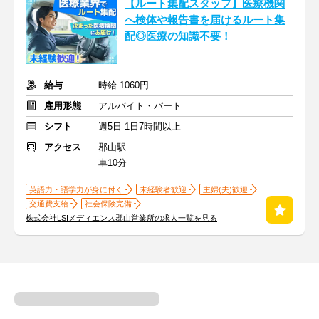
【ルート集配スタッフ】医療機関
へ検体や報告書を届けるルート集
配◎医療の知識不要！
給与
時給 1060円
雇用形態
アルバイト・パート
シフト
週5日 1日7時間以上
アクセス
郡山駅
車10分
英語力・語学力が身に付く
未経験者歓迎
主婦(夫)歓迎
交通費支給
社会保険完備
株式会社LSIメディエンス郡山営業所の求人一覧を見る