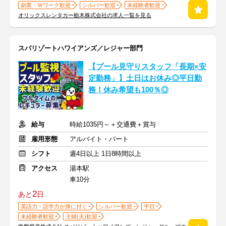
副業・Ｗワーク歓迎
シルバー歓迎
未経験者歓迎
オリックスレンタカー栃木株式会社の求人一覧を見る
スパリゾートハワイアンズ／レジャー部門
【プール見守りスタッフ「長期×安
定勤務」】土日はお休み◎平日勤
務！休み希望も100％◎
給与
時給1035円～＋交通費＋賞与
雇用形態
アルバイト・パート
シフト
週4日以上 1日8時間以上
アクセス
湯本駅
車10分
2
あと
日
英語力・語学力が身に付く
シルバー歓迎
平日
未経験者歓迎
主婦(夫)歓迎