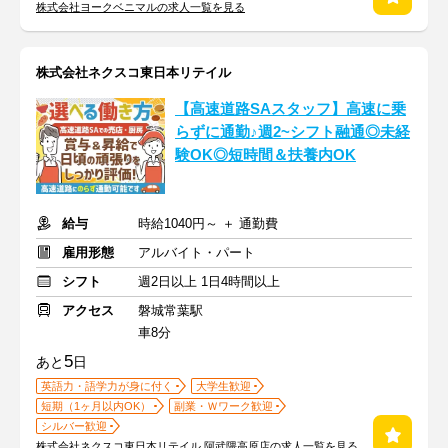
株式会社ヨークベニマルの求人一覧を見る
株式会社ネクスコ東日本リテイル
【高速道路SAスタッフ】高速に乗
らずに通勤♪週2~シフト融通◎未経
験OK◎短時間＆扶養内OK
給与
時給1040円～ ＋ 通勤費
雇用形態
アルバイト・パート
シフト
週2日以上 1日4時間以上
アクセス
磐城常葉駅
車8分
5
あと
日
英語力・語学力が身に付く
大学生歓迎
短期（1ヶ月以内OK）
副業・Ｗワーク歓迎
シルバー歓迎
株式会社ネクスコ東日本リテイル 阿武隈高原店の求人一覧を見る