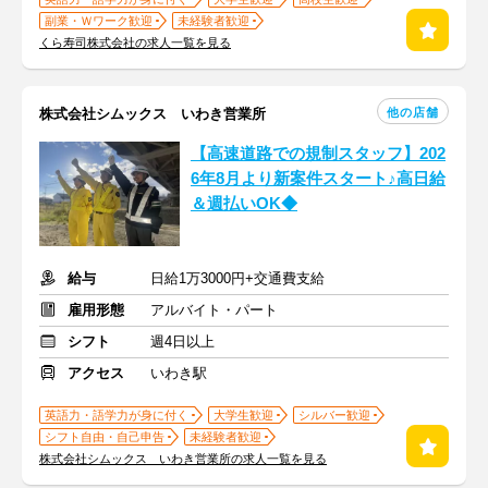
副業・Ｗワーク歓迎
未経験者歓迎
くら寿司株式会社の求人一覧を見る
他の店舗
株式会社シムックス いわき営業所
【高速道路での規制スタッフ】202
6年8月より新案件スタート♪高日給
＆週払いOK◆
給与
日給1万3000円+交通費支給
雇用形態
アルバイト・パート
シフト
週4日以上
アクセス
いわき駅
英語力・語学力が身に付く
大学生歓迎
シルバー歓迎
シフト自由・自己申告
未経験者歓迎
株式会社シムックス いわき営業所の求人一覧を見る