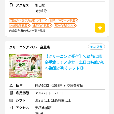
アクセス
郡山駅
徒歩1分
英語力・語学力が身に付く
副業・Ｗワーク歓迎
未経験者歓迎
主婦(夫)歓迎
駅から5分以内
向山製作所の求人一覧を見る
他の店舗
クリーニング ベル 金屋店
【クリーニング受付】＼給与は現
金手渡し！／夕方・土日は時給がU
P♪融通が利くシフト◎
給与
時給1033～1063円 + 交通費支給
雇用形態
アルバイト・パート
シフト
週2日以上 1日5時間以上
アクセス
安積永盛駅
車8分