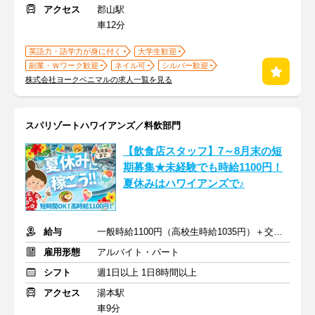
アクセス
郡山駅
車12分
英語力・語学力が身に付く
大学生歓迎
副業・Ｗワーク歓迎
ネイル可
シルバー歓迎
株式会社ヨークベニマルの求人一覧を見る
スパリゾートハワイアンズ／料飲部門
【飲食店スタッフ】7～8月末の短
期募集★未経験でも時給1100円！
夏休みはハワイアンズで♪
給与
一般時給1100円（高校生時給1035円）＋交通費支給
雇用形態
アルバイト・パート
シフト
週1日以上 1日8時間以上
アクセス
湯本駅
車9分