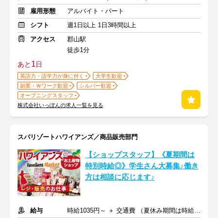
雇用形態
アルバイト・パート
シフト
週1日以上 1日3時間以上
アクセス
郡山駅
徒歩1分
1
あと
日
英語力・語学力が身に付く
大学生歓迎
副業・Ｗワーク歓迎
シルバー歓迎
オープニングスタッフ
株式会社いっぽんの求人一覧を見る
スパリゾートハワイアンズ／商品販売部門
【ショップスタッフ】《夏期間は
特別時給◎》学生さん大募集♪働き
方は相談に応じます♪
給与
時給1035円～ ＋ 交通費 （夏休み期間は時給1100円～）