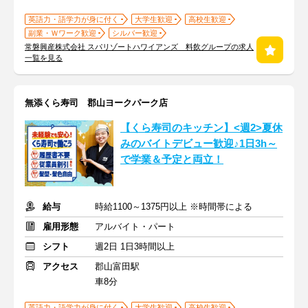
英語力・語学力が身に付く
大学生歓迎
高校生歓迎
副業・Ｗワーク歓迎
シルバー歓迎
常磐興産株式会社 スパリゾートハワイアンズ 料飲グループの求人
一覧を見る
無添くら寿司 郡山ヨークパーク店
【くら寿司のキッチン】<週2>夏休
みのバイトデビュー歓迎♪1日3h～
で学業＆予定と両立！
給与
時給1100～1375円以上 ※時間帯による
雇用形態
アルバイト・パート
シフト
週2日 1日3時間以上
アクセス
郡山富田駅
車8分
英語力・語学力が身に付く
大学生歓迎
高校生歓迎