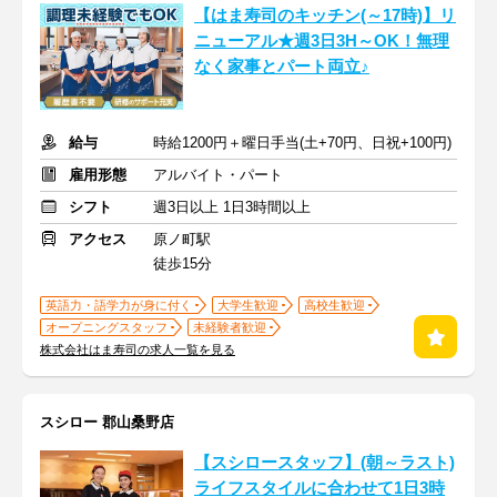
【はま寿司のキッチン(～17時)】リ
ニューアル★週3日3H～OK！無理
なく家事とパート両立♪
給与
時給1200円＋曜日手当(土+70円、日祝+100円)
雇用形態
アルバイト・パート
シフト
週3日以上 1日3時間以上
アクセス
原ノ町駅
徒歩15分
英語力・語学力が身に付く
大学生歓迎
高校生歓迎
オープニングスタッフ
未経験者歓迎
株式会社はま寿司の求人一覧を見る
スシロー 郡山桑野店
【スシロースタッフ】(朝～ラスト)
ライフスタイルに合わせて1日3時