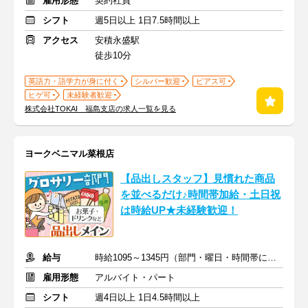
雇用形態
契約社員
シフト
週5日以上 1日7.5時間以上
アクセス
安積永盛駅
徒歩10分
英語力・語学力が身に付く
シルバー歓迎
ピアス可
ヒゲ可
未経験者歓迎
株式会社TOKAI 福島支店の求人一覧を見る
ヨークベニマル菜根店
【品出しスタッフ】見慣れた商品
を並べるだけ♪時間帯加給・土日祝
は時給UP★未経験歓迎！
給与
時給1095～1345円（部門・曜日・時間帯による）＋交通費
雇用形態
アルバイト・パート
シフト
週4日以上 1日4.5時間以上