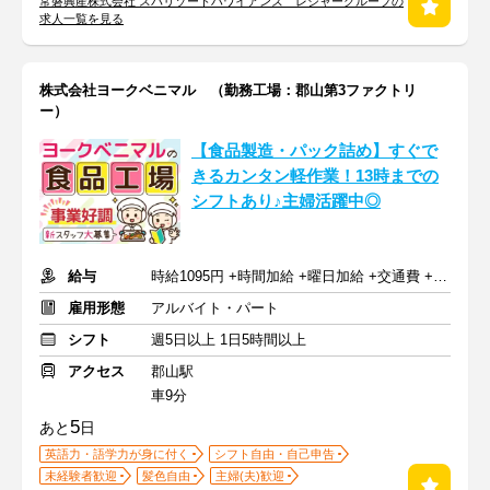
常磐興産株式会社 スパリゾートハワイアンズ レジャーグループの
求人一覧を見る
株式会社ヨークベニマル （勤務工場：郡山第3ファクトリ
ー）
【食品製造・パック詰め】すぐで
きるカンタン軽作業！13時までの
シフトあり♪主婦活躍中◎
給与
時給1095円 +時間加給 +曜日加給 +交通費 +賞与（年2回）
雇用形態
アルバイト・パート
シフト
週5日以上 1日5時間以上
アクセス
郡山駅
車9分
5
あと
日
英語力・語学力が身に付く
シフト自由・自己申告
未経験者歓迎
髪色自由
主婦(夫)歓迎