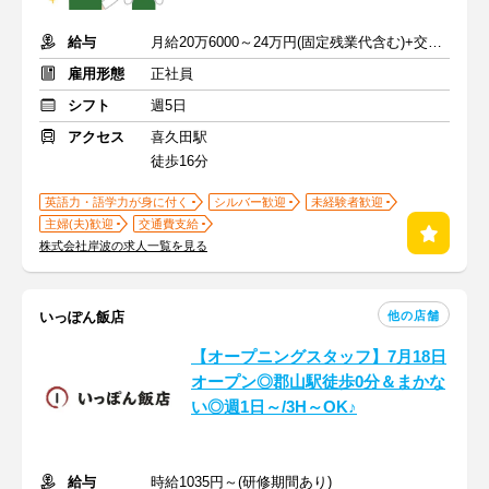
給与
月給20万6000～24万円(固定残業代含む)+交通費規定支給
雇用形態
正社員
シフト
週5日
アクセス
喜久田駅
徒歩16分
英語力・語学力が身に付く
シルバー歓迎
未経験者歓迎
主婦(夫)歓迎
交通費支給
株式会社岸波の求人一覧を見る
他の店舗
いっぽん飯店
【オープニングスタッフ】7月18日
オープン◎郡山駅徒歩0分＆まかな
い◎週1日～/3H～OK♪
給与
時給1035円～(研修期間あり)