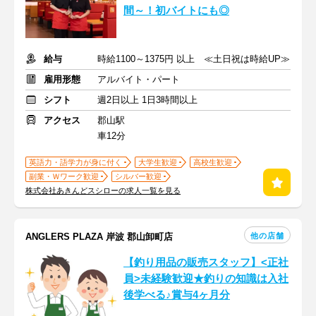
間～！初バイトにも◎
給与
時給1100～1375円 以上 ≪土日祝は時給UP≫
雇用形態
アルバイト・パート
シフト
週2日以上 1日3時間以上
アクセス
郡山駅
車12分
英語力・語学力が身に付く
大学生歓迎
高校生歓迎
副業・Ｗワーク歓迎
シルバー歓迎
株式会社あきんどスシローの求人一覧を見る
他の店舗
ANGLERS PLAZA 岸波 郡山卸町店
【釣り用品の販売スタッフ】<正社
員>未経験歓迎★釣りの知識は入社
後学べる♪賞与4ヶ月分