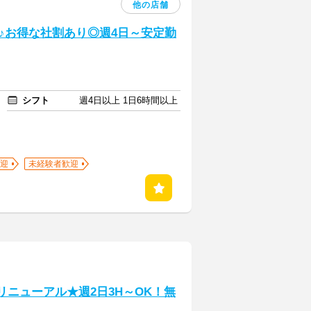
他の店舗
♪お得な社割あり◎週4日～安定勤
シフト
週4日以上 1日6時間以上
迎
未経験者歓迎
リニューアル★週2日3H～OK！無