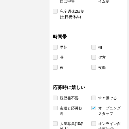
自己申告
イム制
完全週休2日制
(土日祝休み)
時間帯
早朝
朝
昼
夕方
夜
夜勤
応募時に嬉しい
履歴書不要
すぐ働ける
友達と応募歓
オープニング
迎
スタッフ
大量募集(10名
オンライン面