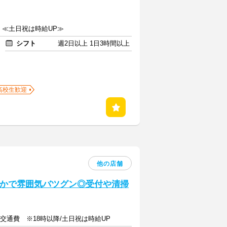
上 ≪土日祝は時給UP≫
シフト
週2日以上 1日3時間以上
高校生歓迎
他の店舗
やかで雰囲気バツグン◎受付や清掃
上＋交通費 ※18時以降/土日祝は時給UP