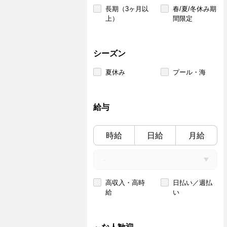
長期（3ヶ月以
春/夏/冬休み期
上）
間限定
シーズン
夏休み
プール・海
給与
時給
日給
月給
高収入・高時
日払い／週払
給
い