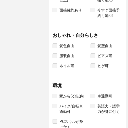
以上)
接可能
面接確約あり
今すぐ面接予
約可能
おしゃれ・自分らしさ
髪色自由
髪型自由
服装自由
ピアス可
ネイル可
ヒゲ可
環境
駅から5分以内
車通勤可
バイク/自転車
英語力・語学
通勤可
力が身に付く
PCスキルが身
に付く