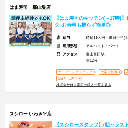
はま寿司 郡山堤店
【はま寿司のキッチン(～17時)】
ク♪お寿司も握らず簡単◎
給与
時給1100円＋曜日手当(土
雇用形態
アルバイト・パート
アクセス
郡山富田駅
車12分
オープニングスタッフ
大学生歓迎
1日4h以内可
株式会社はま寿司の求人一覧を見る
スシロー いわき平店
【スシロースタッフ】(朝～ラスト