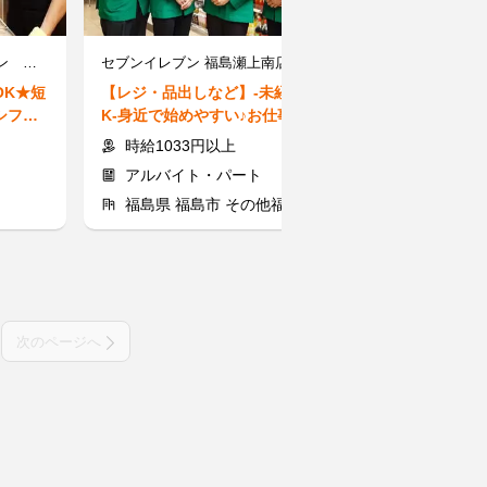
ケンタッキーフライドチキン リオンドール船引店
セブンイレブン 福島瀬上南店
ゆず庵 南福島
OK★短
【レジ・品出しなど】-未経験O
【ゆず庵ホール
シフト
K-身近で始めやすい♪お仕事シン
注文式で提供メ
D
プルで安心☆シフト応相談◎
にピッタリ♪給
時給1033円以上
時給1040～1300円（
アルバイト・パート
アルバイト
福島県 福島市 その他福島市
福島県 福島
次のページへ