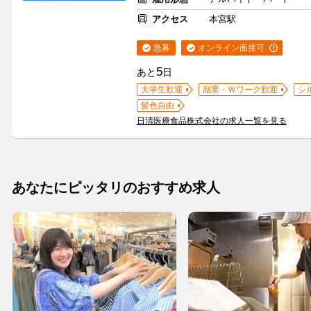
アクセス
本宮駅
急募
オンライン面接可
5
あと
日
大学生歓迎
副業・Ｗワーク歓迎
シ
髪色自由
日清医療食品株式会社の求人一覧を見る
あなたにピッタリのおすすめ求人