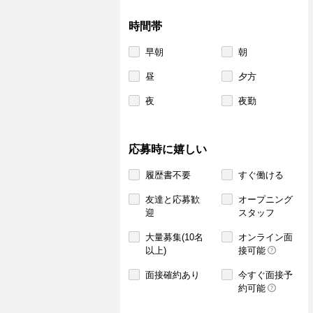
時間帯
早朝
朝
昼
夕方
夜
夜勤
応募時に嬉しい
履歴書不要
すぐ働ける
友達と応募歓
オープニング
迎
スタッフ
大量募集(10名
オンライン面
以上)
接可能
面接確約あり
今すぐ面接予
約可能