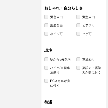
おしゃれ・自分らしさ
髪色自由
髪型自由
服装自由
ピアス可
ネイル可
ヒゲ可
環境
駅から5分以内
車通勤可
バイク/自転車
英語力・語学
通勤可
力が身に付く
PCスキルが身
に付く
待遇