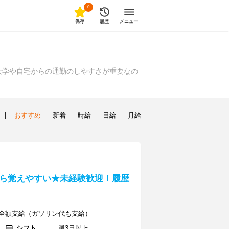
0
保存
履歴
メニュー
大学や自宅からの通勤のしやすさが重要なの
|
おすすめ
新着
時給
日給
月給
ら覚えやすい★未経験歓迎！履歴
通費全額支給（ガソリン代も支給）
シフト
週3日以上