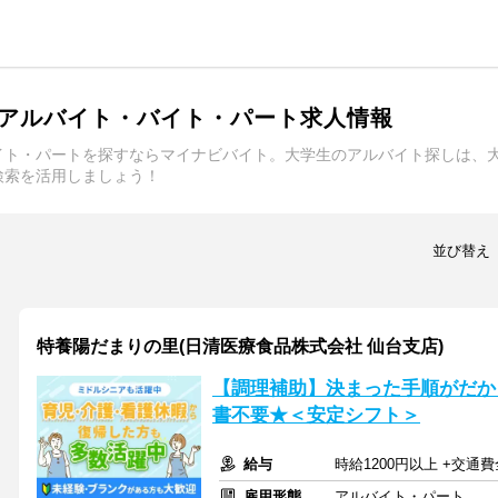
アルバイト・バイト・パート求人情報
イト・パートを探すならマイナビバイト。大学生のアルバイト探しは、
検索を活用しましょう！
並び替え
特養陽だまりの里(日清医療食品株式会社 仙台支店)
【調理補助】決まった手順がだか
書不要★＜安定シフト＞
給与
時給1200円以上 +交
雇用形態
アルバイト・パート