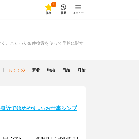
0
保存
履歴
メニュー
なく、こだわり条件検索を使って早朝に関す
|
おすすめ
新着
時給
日給
月給
-身近で始めやすい♪お仕事シンプ
シフト
週3日以上 1日2時間以上