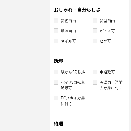
おしゃれ・自分らしさ
髪色自由
髪型自由
服装自由
ピアス可
ネイル可
ヒゲ可
環境
駅から5分以内
車通勤可
バイク/自転車
英語力・語学
通勤可
力が身に付く
PCスキルが身
に付く
待遇