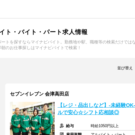
イト・バイト・パート求人情報
パートを探すならマイナビバイト。勤務地や駅、職種等の検索だけでは
早朝のお仕事探しはマイナビバイトで検索！
並び替え
セブンイレブン 会津高田店
【レジ・品出しなど】-未経験OK
ルで安心☆シフト応相談◎
給与
時給1050円以上
雇用形態
アルバイト・パート