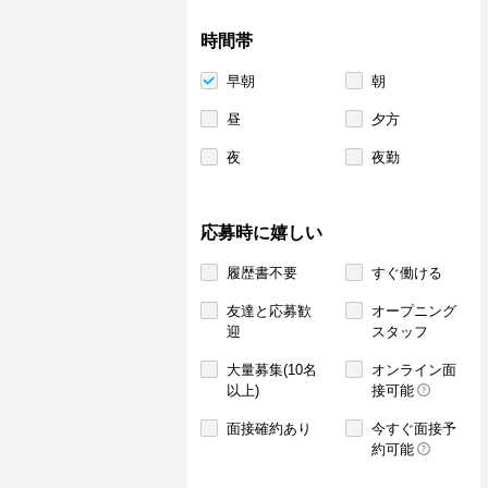
時間帯
早朝
朝
昼
夕方
夜
夜勤
応募時に嬉しい
履歴書不要
すぐ働ける
友達と応募歓
オープニング
迎
スタッフ
大量募集(10名
オンライン面
以上)
接可能
面接確約あり
今すぐ面接予
約可能