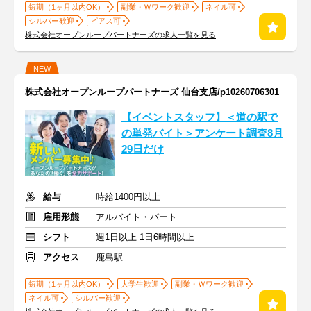
短期（1ヶ月以内OK）
副業・Ｗワーク歓迎
ネイル可
シルバー歓迎
ピアス可
株式会社オープンループパートナーズの求人一覧を見る
NEW
株式会社オープンループパートナーズ 仙台支店/p10260706301
【イベントスタッフ】＜道の駅で
の単発バイト＞アンケート調査8月
29日だけ
給与
時給1400円以上
雇用形態
アルバイト・パート
シフト
週1日以上 1日6時間以上
アクセス
鹿島駅
短期（1ヶ月以内OK）
大学生歓迎
副業・Ｗワーク歓迎
ネイル可
シルバー歓迎