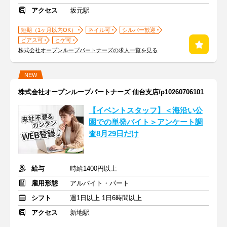
アクセス
坂元駅
短期（1ヶ月以内OK）
ネイル可
シルバー歓迎
ピアス可
ヒゲ可
株式会社オープンループパートナーズの求人一覧を見る
NEW
株式会社オープンループパートナーズ 仙台支店/p10260706101
【イベントスタッフ】＜海沿い公
園での単発バイト＞アンケート調
査8月29日だけ
給与
時給1400円以上
雇用形態
アルバイト・パート
シフト
週1日以上 1日6時間以上
アクセス
新地駅