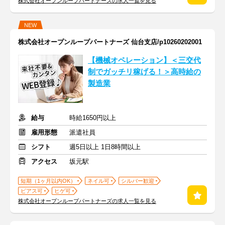
株式会社オープンループパートナーズの求人一覧を見る
NEW
株式会社オープンループパートナーズ 仙台支店/p10260202001
【機械オペレーション】＜三交代
制でガッチリ稼げる！＞高時給の
製造業
給与
時給1650円以上
雇用形態
派遣社員
シフト
週5日以上 1日8時間以上
アクセス
坂元駅
短期（1ヶ月以内OK）
ネイル可
シルバー歓迎
ピアス可
ヒゲ可
株式会社オープンループパートナーズの求人一覧を見る