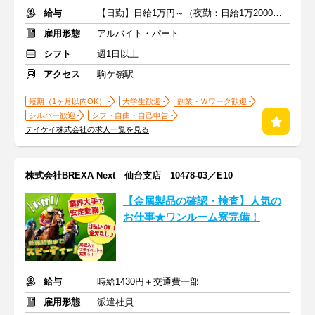
給与
【日勤】日給1万円～（夜勤：日給1万2000円～）
雇用形態
アルバイト・パート
シフト
週1日以上
アクセス
駒ケ嶺駅
短期（1ヶ月以内OK）
大学生歓迎
副業・Ｗワーク歓迎
シルバー歓迎
シフト自由・自己申告
テイケイ株式会社の求人一覧を見る
株式会社BREXA Next 仙台支店 10478-03／E10
【金属製品の確認・検査】人気の
お仕事★ワンルーム寮完備！
給与
時給1430円＋交通費一部
雇用形態
派遣社員