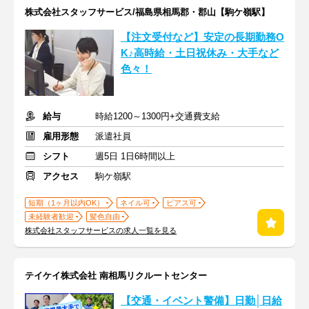
株式会社スタッフサービス/福島県相馬郡・郡山【駒ケ嶺駅】
【注文受付など】安定の長期勤務O
K♪高時給・土日祝休み・大手など
色々！
給与
時給1200～1300円+交通費支給
雇用形態
派遣社員
シフト
週5日 1日6時間以上
アクセス
駒ケ嶺駅
短期（1ヶ月以内OK）
ネイル可
ピアス可
未経験者歓迎
髪色自由
株式会社スタッフサービスの求人一覧を見る
テイケイ株式会社 南相馬リクルートセンター
【交通・イベント警備】日勤│日給