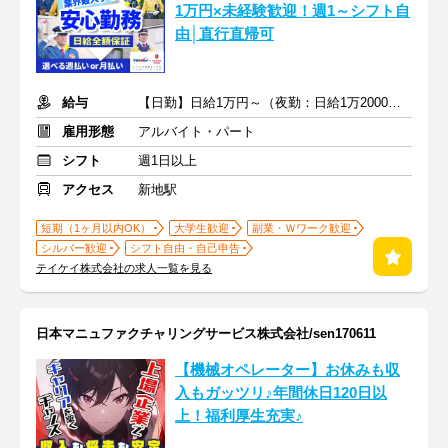
1万円×未経験歓迎！週1～シフト自
由│直行直帰可
給与
【日勤】日給1万円～（夜勤：日給1万2000円～）
雇用形態
アルバイト・パート
シフト
週1日以上
アクセス
新地駅
短期（1ヶ月以内OK）
大学生歓迎
副業・Ｗワーク歓迎
シルバー歓迎
シフト自由・自己申告
テイケイ株式会社の求人一覧を見る
日本マニュファクチャリングサービス株式会社/sen170611
【機械オペレーター】お休みも収
入もガッツリ♪年間休日120日以
上！福利厚生充実♪