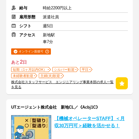
給与
時給2200円以上
雇用形態
派遣社員
シフト
週5日
アクセス
新地駅
車7分
オンライン面接可
2
あと
日
短期（1ヶ月以内OK）
シルバー歓迎
平日
未経験者歓迎
主婦(夫)歓迎
株式会社スタッフサービス エンジニアリング事業本部の求人一覧
を見る
UTエージェント株式会社 新地CL／《Acbj1C》
【機械オペレーターSTAFF】＜月
収30万円可＞経験を活かせる！