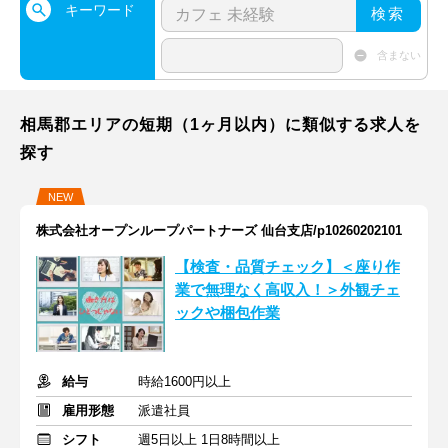
キーワード
検索
含まない
相馬郡エリアの短期（1ヶ月以内）に類似する求人を
探す
NEW
株式会社オープンループパートナーズ 仙台支店/p10260202101
【検査・品質チェック】＜座り作
業で無理なく高収入！＞外観チェ
ックや梱包作業
給与
時給1600円以上
雇用形態
派遣社員
シフト
週5日以上 1日8時間以上