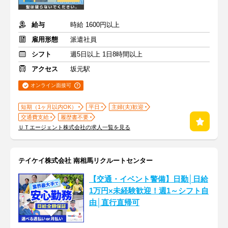
給与
時給 1600円以上
雇用形態
派遣社員
シフト
週5日以上 1日8時間以上
アクセス
坂元駅
オンライン面接可
短期（1ヶ月以内OK）
平日
主婦(夫)歓迎
交通費支給
履歴書不要
ＵＴエージェント株式会社の求人一覧を見る
テイケイ株式会社 南相馬リクルートセンター
【交通・イベント警備】日勤│日給
1万円×未経験歓迎！週1～シフト自
由│直行直帰可