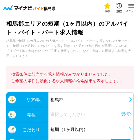
福島県
保存
履歴
メニュー
相馬郡エリアの短期（1ヶ月以内）のアルバイ
ト・バイト・パート求人情報
相馬郡で短期（1カ月以内）の人気バイト・アルバイト・パートを探すならマイナビバイ
ト。短期（1カ月以内）のバイトを探す際は、1ヶ月だけ働く目的が重要になるため、
「リゾート地で働きたい」や「在宅で仕事をしたい」など、働き方に関連する検索を活
用しましょう！
検索条件に該当する求人情報がみつかりませんでした。
ご希望の条件に類似する求人情報の検索結果を表示します。
エリア/駅
相馬郡
選択してください
選択
職種
短期（1ヶ月以内）
こだわり