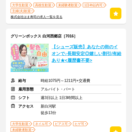
大学生歓迎
高校生歓迎
未経験者歓迎
1日4h以内可
主婦(夫)歓迎
株式会社はま寿司の求人一覧を見る
グリーンボックス 白河西郷店［7016］
【シューズ販売】あなたの街のイ
オンで♪長期安定◎嬉しい割引/有給
あり★<履歴書不要>
給与
時給1075円～1211円+交通費
雇用形態
アルバイト・パート
シフト
週3日以上 1日3時間以上
アクセス
新白河駅
徒歩13分
大学生歓迎
ネイル可
ピアス可
ヒゲ可
未経験者歓迎