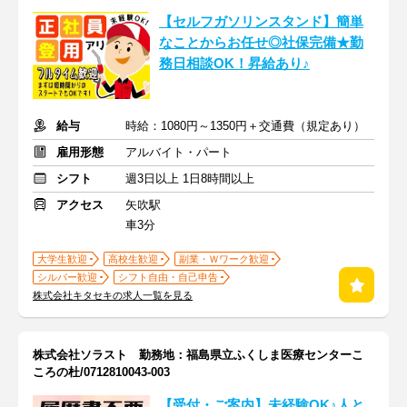
【セルフガソリンスタンド】簡単
なことからお任せ◎社保完備★勤
務日相談OK！昇給あり♪
給与
時給：1080円～1350円＋交通費（規定あり）
雇用形態
アルバイト・パート
シフト
週3日以上 1日8時間以上
アクセス
矢吹駅
車3分
大学生歓迎
高校生歓迎
副業・Ｗワーク歓迎
シルバー歓迎
シフト自由・自己申告
株式会社キタセキの求人一覧を見る
株式会社ソラスト 勤務地：福島県立ふくしま医療センターこ
ころの杜/0712810043-003
【受付・ご案内】未経験OK♪人と