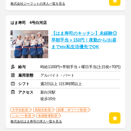
株式会社ジーフットの求人一覧を見る
はま寿司 4号白河店
【はま寿司のキッチン】未経験◎
早朝手当＋150円！夜勤から/お昼
までetc私生活優先でOK
給与
時給1100円+早朝手当＋曜日手当(土日祝+70円)
雇用形態
アルバイト・パート
シフト
週2日以上 1日3時間以上
アクセス
新白河駅
徒歩10分
大学生歓迎
高校生歓迎
副業・Ｗワーク歓迎
シルバー歓迎
未経験者歓迎
株式会社はま寿司の求人一覧を見る