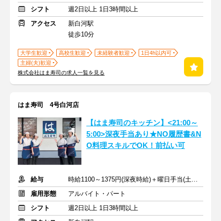
シフト
週2日以上 1日3時間以上
アクセス
新白河駅
徒歩10分
大学生歓迎
高校生歓迎
未経験者歓迎
1日4h以内可
主婦(夫)歓迎
株式会社はま寿司の求人一覧を見る
はま寿司 4号白河店
【はま寿司のキッチン】<21:00～
5:00>深夜手当あり★NO履歴書&N
O料理スキルでOK！前払い可
給与
時給1100～1375円(深夜時給)＋曜日手当(土日祝+70円)
雇用形態
アルバイト・パート
シフト
週2日以上 1日3時間以上