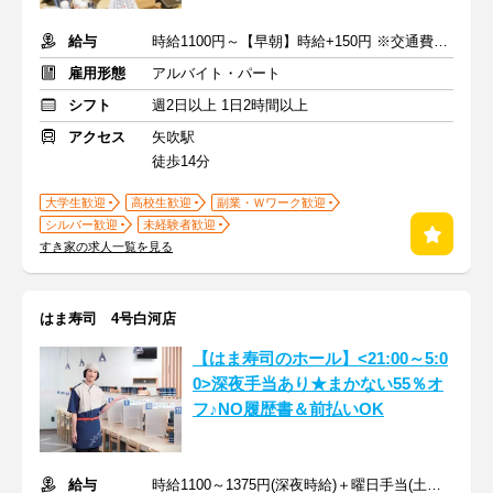
給与
時給1100円～【早朝】時給+150円 ※交通費支給
雇用形態
アルバイト・パート
シフト
週2日以上 1日2時間以上
アクセス
矢吹駅
徒歩14分
大学生歓迎
高校生歓迎
副業・Ｗワーク歓迎
シルバー歓迎
未経験者歓迎
すき家の求人一覧を見る
はま寿司 4号白河店
【はま寿司のホール】<21:00～5:0
0>深夜手当あり★まかない55％オ
フ♪NO履歴書＆前払いOK
給与
時給1100～1375円(深夜時給)＋曜日手当(土日祝+70円)