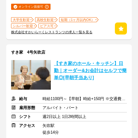
オンライン面接可
大学生歓迎
高校生歓迎
短期（1ヶ月以内OK）
シルバー歓迎
ピアス可
株式会社すかいらーくレストランツの求人一覧を見る
すき家 4号矢吹店
【すき家のホール・キッチン】日
勤｜オーダー&お会計はセルフで簡
単◎[早朝手当あり]
給与
時給1100円～【早朝】時給+150円 ※交通費支給
雇用形態
アルバイト・パート
シフト
週2日以上 1日2時間以上
アクセス
矢吹駅
徒歩14分