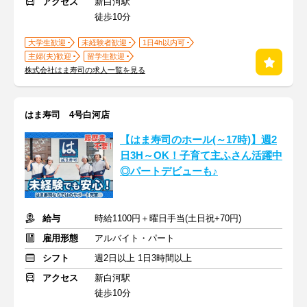
アクセス
新白河駅
徒歩10分
大学生歓迎
未経験者歓迎
1日4h以内可
主婦(夫)歓迎
留学生歓迎
株式会社はま寿司の求人一覧を見る
はま寿司 4号白河店
【はま寿司のホール(～17時)】週2
日3H～OK！子育て主ふさん活躍中
◎パートデビューも♪
給与
時給1100円＋曜日手当(土日祝+70円)
雇用形態
アルバイト・パート
シフト
週2日以上 1日3時間以上
アクセス
新白河駅
徒歩10分