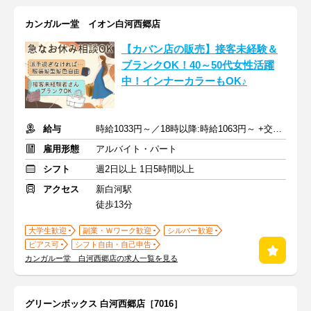
カンガルー堂 イオン白河西郷店
【カバン店の販売】接客未経験＆
ブランクOK！40～50代女性活躍
中！インナーカラーもOK♪
給与
時給1033円～／18時以降:時給1063円～ +交通費
雇用形態
アルバイト・パート
シフト
週2日以上 1日5時間以上
アクセス
新白河駅
徒歩13分
大学生歓迎
副業・Ｗワーク歓迎
シルバー歓迎
ピアス可
シフト自由・自己申告
カンガルー堂 白河西郷店の求人一覧を見る
グリーンボックス 白河西郷店［7016］