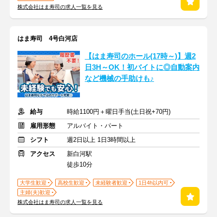
株式会社はま寿司の求人一覧を見る
はま寿司 4号白河店
【はま寿司のホール(17時～)】週2
日3H～OK！初バイトに◎自動案内
など機械の手助けも♪
給与
時給1100円＋曜日手当(土日祝+70円)
雇用形態
アルバイト・パート
シフト
週2日以上 1日3時間以上
アクセス
新白河駅
徒歩10分
大学生歓迎
高校生歓迎
未経験者歓迎
1日4h以内可
主婦(夫)歓迎
株式会社はま寿司の求人一覧を見る