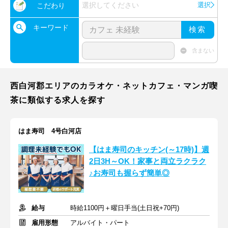
選択してください
選択
こだわり
キーワード
検索
含まない
西白河郡エリアのカラオケ・ネットカフェ・マンガ喫
茶に類似する求人を探す
はま寿司 4号白河店
【はま寿司のキッチン(～17時)】週
2日3H～OK！家事と両立ラクラク
♪お寿司も握らず簡単◎
給与
時給1100円＋曜日手当(土日祝+70円)
雇用形態
アルバイト・パート