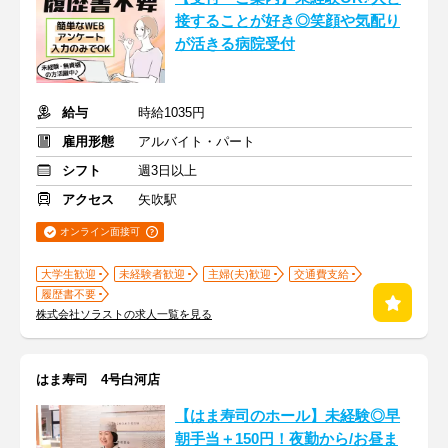
接することが好き◎笑顔や気配り
が活きる病院受付
給与
時給1035円
雇用形態
アルバイト・パート
シフト
週3日以上
アクセス
矢吹駅
オンライン面接可
大学生歓迎
未経験者歓迎
主婦(夫)歓迎
交通費支給
履歴書不要
株式会社ソラストの求人一覧を見る
はま寿司 4号白河店
【はま寿司のホール】未経験◎早
朝手当＋150円！夜勤から/お昼ま