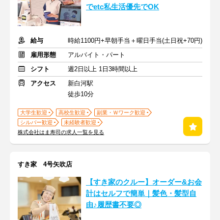
でetc私生活優先でOK
給与
時給1100円+早朝手当＋曜日手当(土日祝+70円)
雇用形態
アルバイト・パート
シフト
週2日以上 1日3時間以上
アクセス
新白河駅
徒歩10分
大学生歓迎
高校生歓迎
副業・Ｗワーク歓迎
シルバー歓迎
未経験者歓迎
株式会社はま寿司の求人一覧を見る
すき家 4号矢吹店
【すき家のクルー】オーダー&お会
計はセルフで簡単｜髪色・髪型自
由♪履歴書不要◎