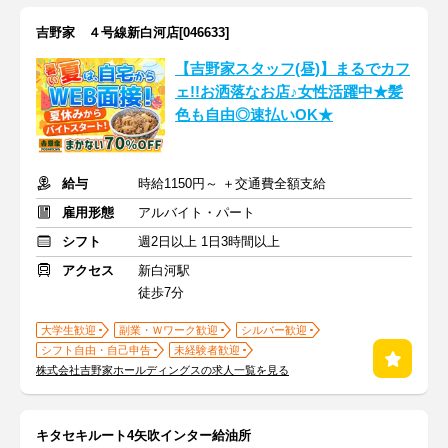
吉野家 ４号線新白河店[046633]
【吉野家スタッフ(昼)】まるでカフ
ェ!!お洒落なお店♪女性活躍中★髪
色も自由◎速払いOK★
給与
時給1150円～ ＋交通費全額支給
雇用形態
アルバイト・パート
シフト
週2日以上 1日3時間以上
アクセス
新白河駅
徒歩7分
大学生歓迎
副業・Ｗワーク歓迎
シルバー歓迎
シフト自由・自己申告
未経験者歓迎
株式会社吉野家ホールディングスの求人一覧を見る
キタセキルート4矢吹インター給油所