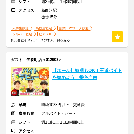
シフト
週2日以上 1日3時間以上
アクセス
新白河駅
徒歩15分
大学生歓迎
高校生歓迎
副業・Ｗワーク歓迎
シルバー歓迎
ピアス可
株式会社イズムフーズの求人一覧を見る
ガスト 矢吹町店＜012908＞
【ホール】短期もOK！王道バイト
を始めよう！髪色自由
給与
時給1033円以上＋交通費
雇用形態
アルバイト・パート
シフト
週1日以上 1日2時間以上
アクセス