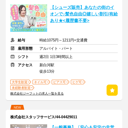
【シューズ販売】あなたの街のイ
オンで♪髪色自由◎嬉しい割引/有給
あり★<履歴書不要>
給与
時給1075円～1211円+交通費
雇用形態
アルバイト・パート
シフト
週2日 1日3時間以上
アクセス
新白河駅
徒歩13分
大学生歓迎
ネイル可
ピアス可
ヒゲ可
未経験者歓迎
株式会社ジーフットの求人一覧を見る
NEW
株式会社スタッフサービス/44-04429011
【一般事務】〔安心＆安定の非営