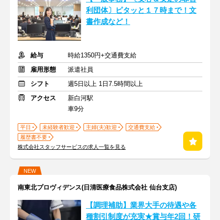
利団体〕ピタッと１７時まで！文
書作成など！
給与
時給1350円+交通費支給
雇用形態
派遣社員
シフト
週5日以上 1日7.5時間以上
アクセス
新白河駅
車9分
平日
未経験者歓迎
主婦(夫)歓迎
交通費支給
履歴書不要
株式会社スタッフサービスの求人一覧を見る
NEW
南東北プロヴィデンス(日清医療食品株式会社 仙台支店)
【調理補助】業界大手の待遇や各
種割引制度が充実★賞与年2回！研