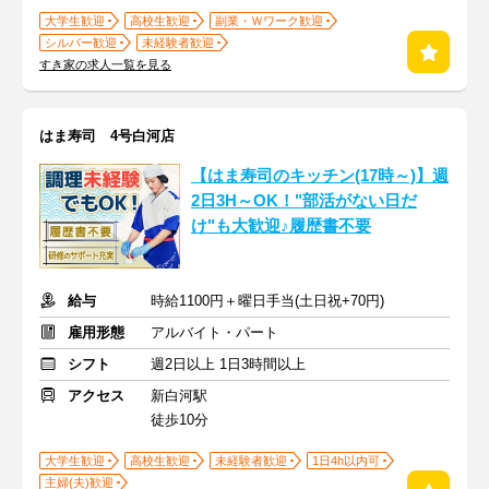
大学生歓迎
高校生歓迎
副業・Ｗワーク歓迎
シルバー歓迎
未経験者歓迎
すき家の求人一覧を見る
はま寿司 4号白河店
【はま寿司のキッチン(17時～)】週
2日3H～OK！"部活がない日だ
け"も大歓迎♪履歴書不要
給与
時給1100円＋曜日手当(土日祝+70円)
雇用形態
アルバイト・パート
シフト
週2日以上 1日3時間以上
アクセス
新白河駅
徒歩10分
大学生歓迎
高校生歓迎
未経験者歓迎
1日4h以内可
主婦(夫)歓迎