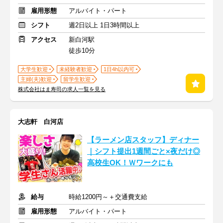
雇用形態
アルバイト・パート
シフト
週2日以上 1日3時間以上
アクセス
新白河駅
徒歩10分
大学生歓迎
未経験者歓迎
1日4h以内可
主婦(夫)歓迎
留学生歓迎
株式会社はま寿司の求人一覧を見る
大志軒 白河店
【ラーメン店スタッフ】ディナー
｜シフト提出1週間ごと×夜だけ◎
高校生OK！Ｗワークにも
給与
時給1200円～＋交通費支給
雇用形態
アルバイト・パート