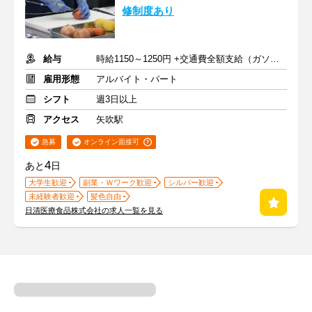
修制度あり
給与
時給1150～1250円 +交通費全額支給（ガソリン代も支給）
雇用形態
アルバイト・パート
シフト
週3日以上
アクセス
矢吹駅
急募
オンライン面接可
4
あと
日
大学生歓迎
副業・Ｗワーク歓迎
シルバー歓迎
未経験者歓迎
髪色自由
日清医療食品株式会社の求人一覧を見る