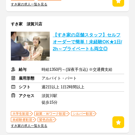
すき家の求人一覧を見る
すき家 須賀川店
【すき家の店舗スタッフ】セルフ
オーダーで簡単！未経験OK★1日/
2h～プライベートも両立◎
給与
時給1350円～(深夜手当込) ※交通費支給
雇用形態
アルバイト・パート
シフト
週2日以上 1日2時間以上
アクセス
須賀川駅
徒歩15分
大学生歓迎
副業・Ｗワーク歓迎
シルバー歓迎
未経験者歓迎
髪色自由
すき家の求人一覧を見る