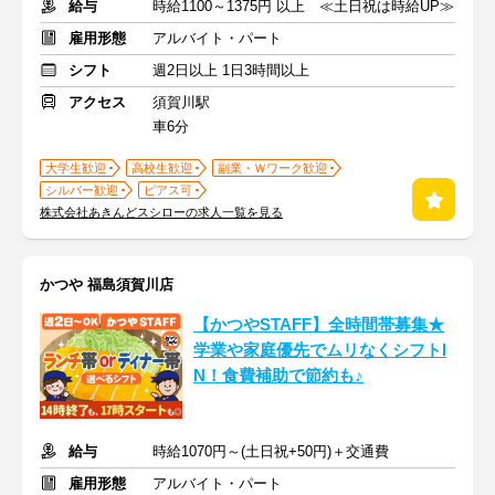
給与
時給1100～1375円 以上 ≪土日祝は時給UP≫
雇用形態
アルバイト・パート
シフト
週2日以上 1日3時間以上
アクセス
須賀川駅
車6分
大学生歓迎
高校生歓迎
副業・Ｗワーク歓迎
シルバー歓迎
ピアス可
株式会社あきんどスシローの求人一覧を見る
かつや 福島須賀川店
【かつやSTAFF】全時間帯募集★
学業や家庭優先でムリなくシフトI
N！食費補助で節約も♪
給与
時給1070円～(土日祝+50円)＋交通費
雇用形態
アルバイト・パート