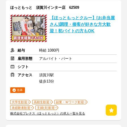
ほっともっと 須賀川インター店 62509
【ほっともっとクルー】[お弁当屋
さん]調理・接客が好きな方大歓
迎！初バイトの方もOK
給与
時給 1080円
雇用形態
アルバイト・パート
シフト
アクセス
須賀川駅
徒歩13分
急募
大学生歓迎
高校生歓迎
副業・Ｗワーク歓迎
未経験者歓迎
主婦(夫)歓迎
株式会社プレナス（ほっともっと）の求人一覧を見る