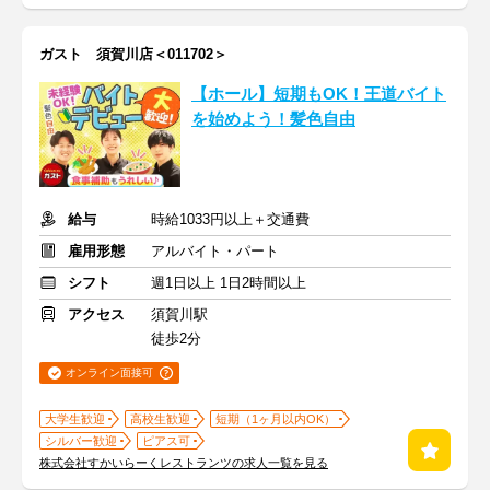
ガスト 須賀川店＜011702＞
【ホール】短期もOK！王道バイト
を始めよう！髪色自由
給与
時給1033円以上＋交通費
雇用形態
アルバイト・パート
シフト
週1日以上 1日2時間以上
アクセス
須賀川駅
徒歩2分
オンライン面接可
大学生歓迎
高校生歓迎
短期（1ヶ月以内OK）
シルバー歓迎
ピアス可
株式会社すかいらーくレストランツの求人一覧を見る