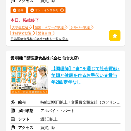
アクセス
須賀川駅
急募
オンライン面接可
本日、掲載終了
大学生歓迎
副業・Ｗワーク歓迎
シルバー歓迎
未経験者歓迎
髪色自由
日清医療食品株式会社の求人一覧を見る
愛寿園(日清医療食品株式会社 仙台支店)
【調理師】”食”を通じて社会貢献♪
笑顔と健康を作るお手伝い★賞与
年2回/定年なし
給与
時給1300円以上 +交通費全額支給（ガソリン代も支給）
雇用形態
アルバイト・パート
シフト
週3日以上
アクセス
須賀川駅