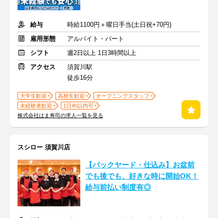
給与
時給1100円＋曜日手当(土日祝+70円)
雇用形態
アルバイト・パート
シフト
週2日以上 1日3時間以上
アクセス
須賀川駅
徒歩16分
大学生歓迎
高校生歓迎
オープニングスタッフ
未経験者歓迎
1日4h以内可
株式会社はま寿司の求人一覧を見る
スシロー 須賀川店
【バックヤード・仕込み】お盆前
でも後でも、好きな時に開始OK！
給与前払い制度有◎