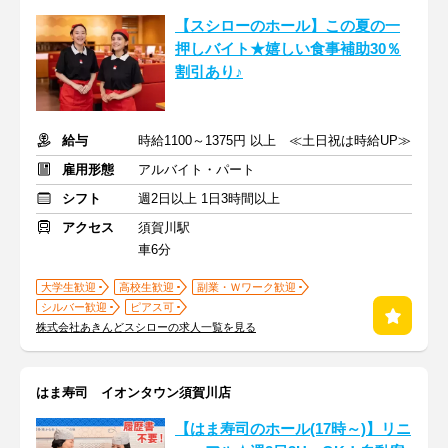
【スシローのホール】この夏の一
押しバイト★嬉しい食事補助30％
割引あり♪
給与
時給1100～1375円 以上 ≪土日祝は時給UP≫
雇用形態
アルバイト・パート
シフト
週2日以上 1日3時間以上
アクセス
須賀川駅
車6分
大学生歓迎
高校生歓迎
副業・Ｗワーク歓迎
シルバー歓迎
ピアス可
株式会社あきんどスシローの求人一覧を見る
はま寿司 イオンタウン須賀川店
【はま寿司のホール(17時～)】リニ