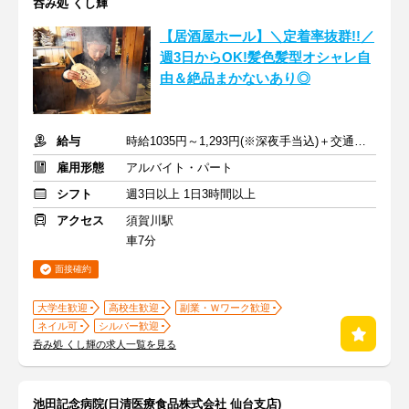
呑み処 くし輝
【居酒屋ホール】＼定着率抜群!!／
週3日からOK!髪色髪型オシャレ自
由＆絶品まかないあり◎
給与
時給1035円～1,293円(※深夜手当込)＋交通費支給
雇用形態
アルバイト・パート
シフト
週3日以上 1日3時間以上
アクセス
須賀川駅
車7分
面接確約
大学生歓迎
高校生歓迎
副業・Ｗワーク歓迎
ネイル可
シルバー歓迎
呑み処 くし輝の求人一覧を見る
池田記念病院(日清医療食品株式会社 仙台支店)