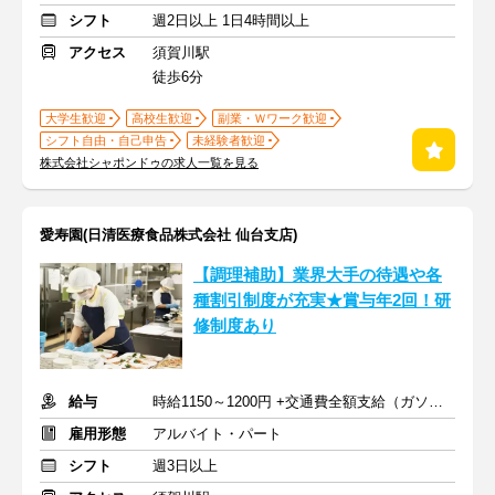
シフト
週2日以上 1日4時間以上
アクセス
須賀川駅
徒歩6分
大学生歓迎
高校生歓迎
副業・Ｗワーク歓迎
シフト自由・自己申告
未経験者歓迎
株式会社シャポンドゥの求人一覧を見る
愛寿園(日清医療食品株式会社 仙台支店)
【調理補助】業界大手の待遇や各
種割引制度が充実★賞与年2回！研
修制度あり
給与
時給1150～1200円 +交通費全額支給（ガソリン代も支給）
雇用形態
アルバイト・パート
シフト
週3日以上