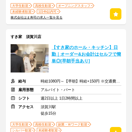
大学生歓迎
高校生歓迎
オープニングスタッフ
未経験者歓迎
1日4h以内可
株式会社はま寿司の求人一覧を見る
すき家 須賀川店
【すき家のホール・キッチン】日
勤｜オーダー&お会計はセルフで簡
単◎[早朝手当あり]
給与
時給1080円～【早朝】時給+150円 ※交通費支給
雇用形態
アルバイト・パート
シフト
週2日以上 1日2時間以上
アクセス
須賀川駅
徒歩15分
大学生歓迎
高校生歓迎
副業・Ｗワーク歓迎
シルバー歓迎
未経験者歓迎