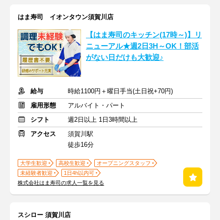
はま寿司 イオンタウン須賀川店
【はま寿司のキッチン(17時～)】リ
ニューアル★週2日3H～OK！部活
がない日だけも大歓迎♪
給与
時給1100円＋曜日手当(土日祝+70円)
雇用形態
アルバイト・パート
シフト
週2日以上 1日3時間以上
アクセス
須賀川駅
徒歩16分
大学生歓迎
高校生歓迎
オープニングスタッフ
未経験者歓迎
1日4h以内可
株式会社はま寿司の求人一覧を見る
スシロー 須賀川店