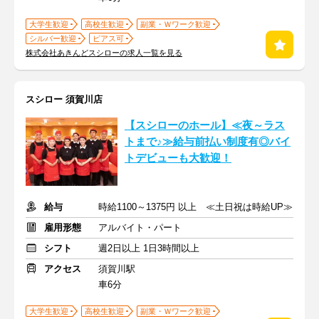
大学生歓迎
高校生歓迎
副業・Ｗワーク歓迎
シルバー歓迎
ピアス可
株式会社あきんどスシローの求人一覧を見る
スシロー 須賀川店
【スシローのホール】≪夜～ラス
トまで♪≫給与前払い制度有◎バイ
トデビューも大歓迎！
給与
時給1100～1375円 以上 ≪土日祝は時給UP≫
雇用形態
アルバイト・パート
シフト
週2日以上 1日3時間以上
アクセス
須賀川駅
車6分
大学生歓迎
高校生歓迎
副業・Ｗワーク歓迎