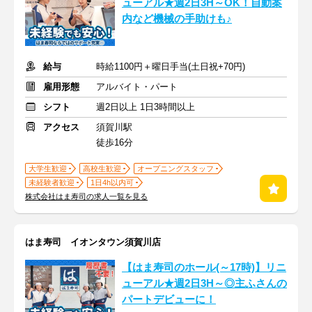
ューアル★週2日3H～OK！自動案
内など機械の手助けも♪
給与
時給1100円＋曜日手当(土日祝+70円)
雇用形態
アルバイト・パート
シフト
週2日以上 1日3時間以上
アクセス
須賀川駅
徒歩16分
大学生歓迎
高校生歓迎
オープニングスタッフ
未経験者歓迎
1日4h以内可
株式会社はま寿司の求人一覧を見る
はま寿司 イオンタウン須賀川店
【はま寿司のホール(～17時)】リニ
ューアル★週2日3H～◎主ふさんの
パートデビューに！