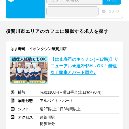
含まない
須賀川市エリアのカフェに類似する求人を探す
はま寿司 イオンタウン須賀川店
【はま寿司のキッチン(～17時)】リ
ニューアル★週2日3H～OK！無理
なく家事とパート両立♪
給与
時給1100円＋曜日手当(土日祝+70円)
雇用形態
アルバイト・パート
シフト
週2日以上 1日3時間以上
アクセス
須賀川駅
徒歩16分