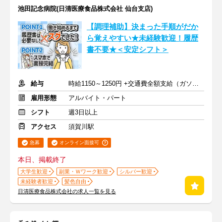
池田記念病院(日清医療食品株式会社 仙台支店)
【調理補助】決まった手順がだか
ら覚えやすい★未経験歓迎！履歴
書不要★＜安定シフト＞
給与
時給1150～1250円 +交通費全額支給（ガソリン代も支給）
雇用形態
アルバイト・パート
シフト
週3日以上
アクセス
須賀川駅
急募
オンライン面接可
本日、掲載終了
大学生歓迎
副業・Ｗワーク歓迎
シルバー歓迎
未経験者歓迎
髪色自由
日清医療食品株式会社の求人一覧を見る