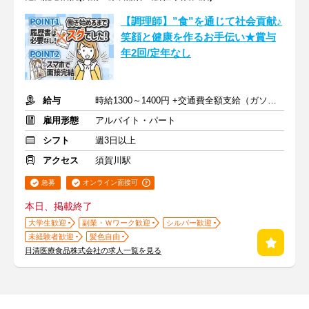
【調理師】”食”を通じて社会貢献♪
笑顔と健康を作るお手伝い★賞与
年2回/定年なし
給与
時給1300～1400円 +交通費全額支給（ガソリン代も支給）
雇用形態
アルバイト・パート
シフト
週3日以上
アクセス
須賀川駅
急募
オンライン面接可
本日、掲載終了
大学生歓迎
副業・Ｗワーク歓迎
シルバー歓迎
未経験者歓迎
髪色自由
日清医療食品株式会社の求人一覧を見る