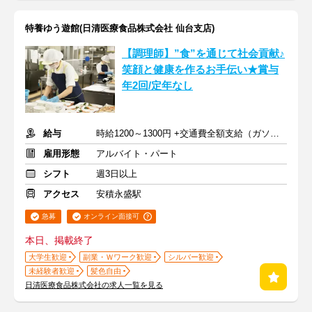
特養ゆう遊館(日清医療食品株式会社 仙台支店)
【調理師】”食”を通じて社会貢献♪
笑顔と健康を作るお手伝い★賞与
年2回/定年なし
給与
時給1200～1300円 +交通費全額支給（ガソリン代も支給）
雇用形態
アルバイト・パート
シフト
週3日以上
アクセス
安積永盛駅
急募
オンライン面接可
本日、掲載終了
大学生歓迎
副業・Ｗワーク歓迎
シルバー歓迎
未経験者歓迎
髪色自由
日清医療食品株式会社の求人一覧を見る