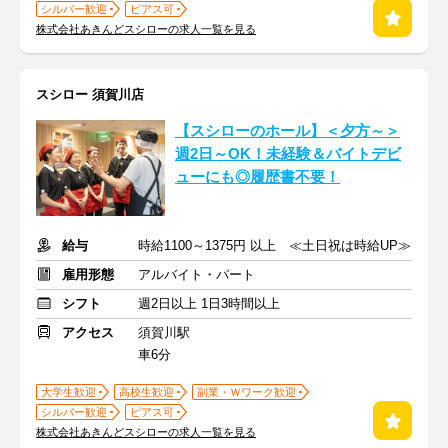
シルバー歓迎
ピアス可
株式会社あきんどスシローの求人一覧を見る
スシロー 須賀川店
【スシローのホール】＜夕方～＞
週2日～OK！未経験＆バイトデビ
ューにも◎履歴書不要！
給与
時給1100～1375円 以上 ≪土日祝は時給UP≫
雇用形態
アルバイト・パート
シフト
週2日以上 1日3時間以上
アクセス
須賀川駅
車6分
大学生歓迎
高校生歓迎
副業・Ｗワーク歓迎
シルバー歓迎
ピアス可
株式会社あきんどスシローの求人一覧を見る