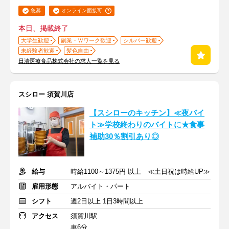
急募
オンライン面接可
本日、掲載終了
大学生歓迎
副業・Ｗワーク歓迎
シルバー歓迎
未経験者歓迎
髪色自由
日清医療食品株式会社の求人一覧を見る
スシロー 須賀川店
【スシローのキッチン】≪夜バイ
ト≫学校終わりのバイトに★食事
補助30％割引あり◎
給与
時給1100～1375円 以上 ≪土日祝は時給UP≫
雇用形態
アルバイト・パート
シフト
週2日以上 1日3時間以上
アクセス
須賀川駅
車6分