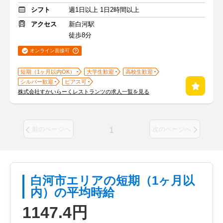
シフト
週1日以上 1日2時間以上
アクセス
新白河駅
徒歩8分
オンライン面接可
短期（1ヶ月以内OK）
大学生歓迎
高校生歓迎
シルバー歓迎
ピアス可
株式会社すかいらーくレストランツの求人一覧を見る
1
前のページへ
次のページへ
白河市エリアの短期（1ヶ月以
内）の平均時給
1147.4円