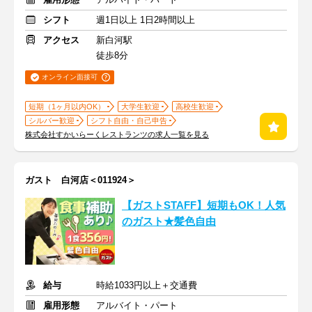
シフト
週1日以上 1日2時間以上
アクセス
新白河駅
徒歩8分
オンライン面接可
短期（1ヶ月以内OK）
大学生歓迎
高校生歓迎
シルバー歓迎
シフト自由・自己申告
株式会社すかいらーくレストランツの求人一覧を見る
ガスト 白河店＜011924＞
【ガストSTAFF】短期もOK！人気
のガスト★髪色自由
給与
時給1033円以上＋交通費
雇用形態
アルバイト・パート