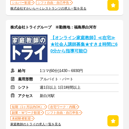
シルバー歓迎
シフト自由・自己申告
株式会社すかいらーくレストランツの求人一覧を見る
株式会社トライグループ ※勤務地：福島県白河市
【オンライン家庭教師】≪在宅≫
★社会人講師募集★すきま時間に6
0分から指導可能◎
給与
1コマ(60分)1430～6930円
雇用形態
アルバイト・パート
シフト
週1日以上 1日1時間以上
アクセス
新白河駅
短期（1ヶ月以内OK）
在宅ワーク・内職
副業・Ｗワーク歓迎
シフト自由・自己申告
未経験者歓迎
家庭教師のトライの求人一覧を見る