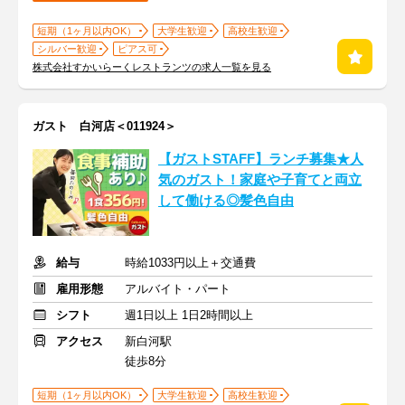
短期（1ヶ月以内OK）
大学生歓迎
高校生歓迎
シルバー歓迎
ピアス可
株式会社すかいらーくレストランツの求人一覧を見る
ガスト 白河店＜011924＞
【ガストSTAFF】ランチ募集★人
気のガスト！家庭や子育てと両立
して働ける◎髪色自由
給与
時給1033円以上＋交通費
雇用形態
アルバイト・パート
シフト
週1日以上 1日2時間以上
アクセス
新白河駅
徒歩8分
短期（1ヶ月以内OK）
大学生歓迎
高校生歓迎