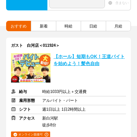
含まない
おすすめ
新着
時給
日給
月給
ガスト 白河店＜011924＞
【ホール】短期もOK！王道バイト
を始めよう！髪色自由
給与
時給1033円以上＋交通費
雇用形態
アルバイト・パート
シフト
週1日以上 1日2時間以上
アクセス
新白河駅
徒歩8分
オンライン面接可