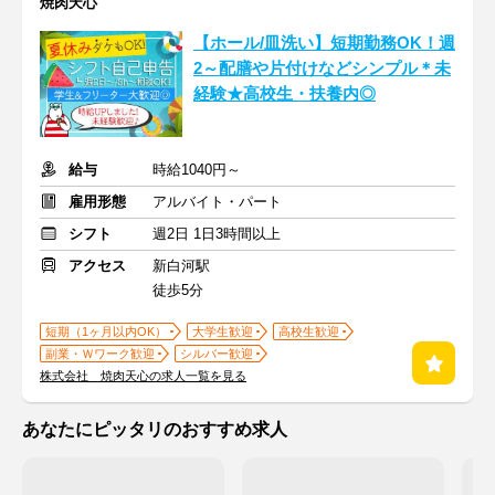
焼肉天心
【ホール/皿洗い】短期勤務OK！週
2～配膳や片付けなどシンプル＊未
経験★高校生・扶養内◎
給与
時給1040円～
雇用形態
アルバイト・パート
シフト
週2日 1日3時間以上
アクセス
新白河駅
徒歩5分
短期（1ヶ月以内OK）
大学生歓迎
高校生歓迎
副業・Ｗワーク歓迎
シルバー歓迎
株式会社 焼肉天心の求人一覧を見る
あなたにピッタリのおすすめ求人