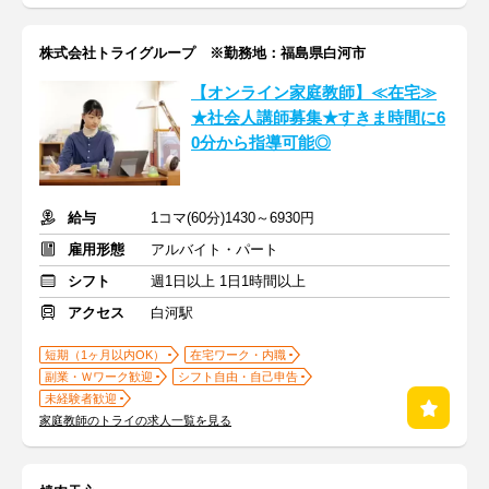
株式会社トライグループ ※勤務地：福島県白河市
【オンライン家庭教師】≪在宅≫
★社会人講師募集★すきま時間に6
0分から指導可能◎
給与
1コマ(60分)1430～6930円
雇用形態
アルバイト・パート
シフト
週1日以上 1日1時間以上
アクセス
白河駅
短期（1ヶ月以内OK）
在宅ワーク・内職
副業・Ｗワーク歓迎
シフト自由・自己申告
未経験者歓迎
家庭教師のトライの求人一覧を見る