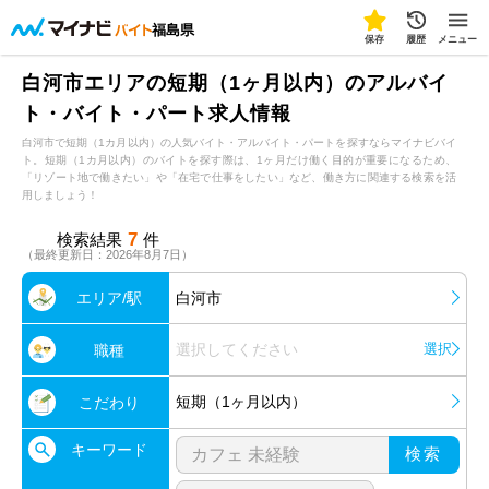
福島県
保存
履歴
メニュー
白河市エリアの短期（1ヶ月以内）のアルバイ
ト・バイト・パート求人情報
白河市で短期（1カ月以内）の人気バイト・アルバイト・パートを探すならマイナビバイ
ト。短期（1カ月以内）のバイトを探す際は、1ヶ月だけ働く目的が重要になるため、
「リゾート地で働きたい」や「在宅で仕事をしたい」など、働き方に関連する検索を活
用しましょう！
7
検索結果
件
（最終更新日：2026年8月7日）
エリア/駅
白河市
選択してください
選択
職種
短期（1ヶ月以内）
こだわり
キーワード
検索