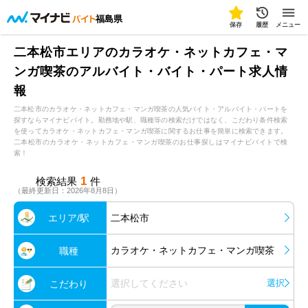
福島県
保存
履歴
メニュー
二本松市エリアのカラオケ・ネットカフェ・マ
ンガ喫茶のアルバイト・バイト・パート求人情
報
二本松市のカラオケ・ネットカフェ・マンガ喫茶の人気バイト・アルバイト・パートを
探すならマイナビバイト。勤務地や駅、職種等の検索だけではなく、こだわり条件検索
を使ってカラオケ・ネットカフェ・マンガ喫茶に関するお仕事を簡単に検索できます。
二本松市のカラオケ・ネットカフェ・マンガ喫茶のお仕事探しはマイナビバイトで検
索！
1
検索結果
件
（最終更新日：2026年8月8日）
エリア/駅
二本松市
カラオケ・ネットカフェ・マンガ喫茶
職種
選択してください
選択
こだわり