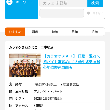
キーワード
検索
含まない
おすすめ
新着
時給
日給
月給
カラオケまねきねこ 二本松店
【カラオケSTAFF】[日勤・週2] ＼
初バイト率高め♪／大学生多数＝居
心地◎髪色自由★
給与
時給1040円以上 ＋交通費支給
雇用形態
アルバイト・パート
シフト
週2日 1日3時間以上
アクセス
杉田駅