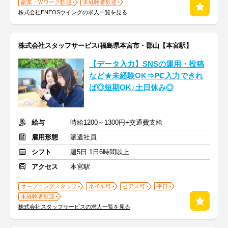
副業・Ｗワーク歓迎
未経験者歓迎
株式会社ENEOSウイングの求人一覧を見る
株式会社スタッフサービス/福島県本宮市・郡山【本宮駅】
【データ入力】SNSの運用・投稿
など★未経験OK⇒PC入力できれ
ば◎短期OK♪土日休み◎
給与
時給1200～1300円+交通費支給
雇用形態
派遣社員
シフト
週5日 1日6時間以上
アクセス
本宮駅
オープニングスタッフ
ネイル可
ピアス可
平日
未経験者歓迎
株式会社スタッフサービスの求人一覧を見る