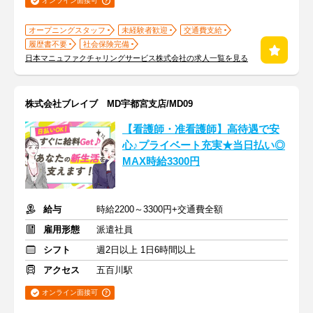
オンライン面接可
オープニングスタッフ
未経験者歓迎
交通費支給
履歴書不要
社会保険完備
日本マニュファクチャリングサービス株式会社の求人一覧を見る
株式会社ブレイブ MD宇都宮支店/MD09
【看護師・准看護師】高待遇で安
心♪プライベート充実★当日払い◎
MAX時給3300円
給与
時給2200～3300円+交通費全額
雇用形態
派遣社員
シフト
週2日以上 1日6時間以上
アクセス
五百川駅
オンライン面接可