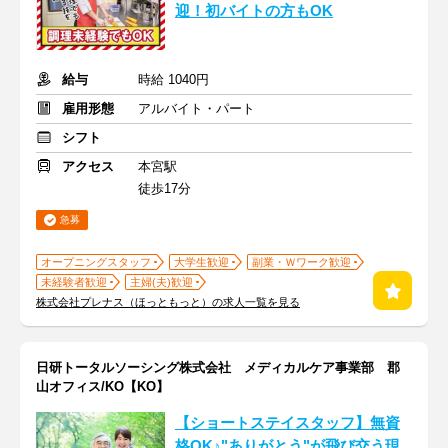
迎！初バイトの方もOK
給与
時給 1040円
雇用形態
アルバイト・パート
シフト
アクセス
本宮駅
徒歩17分
急募
オープニングスタッフ
大学生歓迎
副業・Ｗワーク歓迎
未経験者歓迎
主婦(夫)歓迎
株式会社プレナス（ほっともっと）の求人一覧を見る
日研トータルソーシング株式会社 メディカルケア事業部 郡
山オフィス/KO【KO】
【ショートステイスタッフ】無資
格OK♪"ありがとう"が飛び交う現