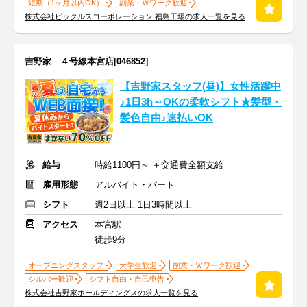
短期（1ヶ月以内OK）
副業・Ｗワーク歓迎
株式会社ピックルスコーポレーション 福島工場の求人一覧を見る
吉野家 ４号線本宮店[046852]
【吉野家スタッフ(昼)】女性活躍中
♪1日3h～OKの柔軟シフト★髪型・
髪色自由♪速払いOK
給与
時給1100円～ ＋交通費全額支給
雇用形態
アルバイト・パート
シフト
週2日以上 1日3時間以上
アクセス
本宮駅
徒歩9分
オープニングスタッフ
大学生歓迎
副業・Ｗワーク歓迎
シルバー歓迎
シフト自由・自己申告
株式会社吉野家ホールディングスの求人一覧を見る