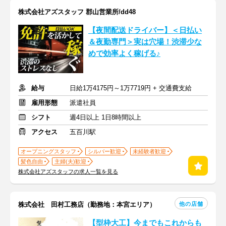
株式会社アズスタッフ 郡山営業所/dd48
【夜間配送ドライバー】＜日払い
＆夜勤専門＞実は穴場！渋滞少な
めで効率よく稼げる♪
給与
日給1万4175円～1万7719円 + 交通費支給
雇用形態
派遣社員
シフト
週4日以上 1日8時間以上
アクセス
五百川駅
オープニングスタッフ
シルバー歓迎
未経験者歓迎
髪色自由
主婦(夫)歓迎
株式会社アズスタッフの求人一覧を見る
他の店舗
株式会社 田村工務店（勤務地：本宮エリア）
【型枠大工】今までもこれからも