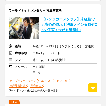
ワールドネットレンタカー 福島営業所
【レンタカースタッフ】未経験で
も安心の環境！洗車メイン★時短O
Kで子育て世代も活躍中♪
給与
時給1110～1310円（シフトによる）+交通費別途一部支給
雇用形態
アルバイト・パート
シフト
週3日以上 1日4時間以上
アクセス
五百川駅
車5分
オープニングスタッフ
ネイル可
ピアス可
未経験者歓迎
髪色自由
ワールドネット株式会社の求人一覧を見る
NEW