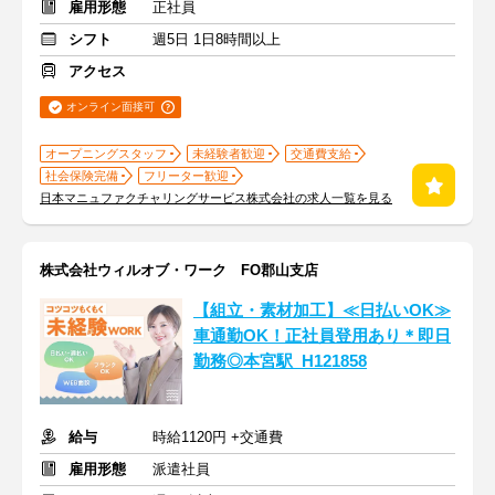
雇用形態
正社員
シフト
週5日 1日8時間以上
アクセス
オンライン面接可
オープニングスタッフ
未経験者歓迎
交通費支給
社会保険完備
フリーター歓迎
日本マニュファクチャリングサービス株式会社の求人一覧を見る
株式会社ウィルオブ・ワーク FO郡山支店
【組立・素材加工】≪日払いOK≫
車通勤OK！正社員登用あり＊即日
勤務◎本宮駅_H121858
給与
時給1120円 +交通費
雇用形態
派遣社員