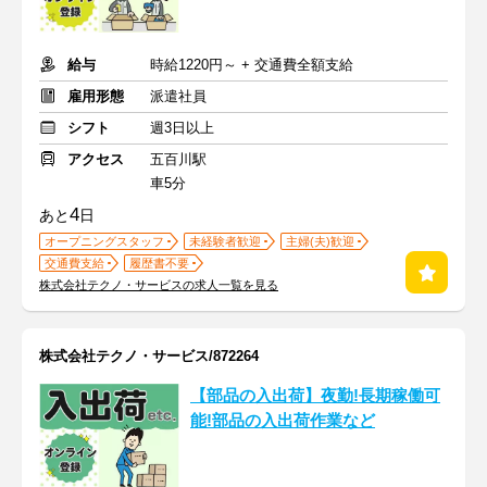
給与
時給1220円～ + 交通費全額支給
雇用形態
派遣社員
シフト
週3日以上
アクセス
五百川駅
車5分
4
あと
日
オープニングスタッフ
未経験者歓迎
主婦(夫)歓迎
交通費支給
履歴書不要
株式会社テクノ・サービスの求人一覧を見る
株式会社テクノ・サービス/872264
【部品の入出荷】夜勤!長期稼働可
能!部品の入出荷作業など