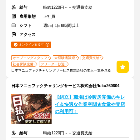
給与
時給1220円～＋交通費支給
雇用形態
正社員
シフト
週5日 1日8時間以上
アクセス
オンライン面接可
オープニングスタッフ
未経験者歓迎
交通費支給
社会保険完備
フリーター歓迎
日本マニュファクチャリングサービス株式会社の求人一覧を見る
日本マニュファクチャリングサービス株式会社/fuku260604
【組立】職場は冷暖房完備のキレ
イ＆快適な作業空間★食堂や売店
の利用可！
給与
時給1220円～＋交通費支給