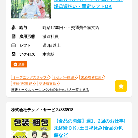
場◎週払い・固定シフトOK
給与
時給1200円～＋交通費全額支給
雇用形態
派遣社員
シフト
週3日以上
アクセス
本宮駅
急募
オープニングスタッフ
シルバー歓迎
未経験者歓迎
主婦(夫)歓迎
交通費支給
日研トータルソーシング株式会社の求人一覧を見る
株式会社テクノ・サービス/886518
【食品の包装】週1、2回のお仕事!
未経験ＯＫ♪土日祝休み!食品の包
装など