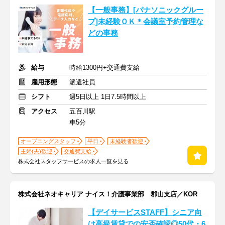
【一般事務】[パナソニックグルー
プ]未経験ＯＫ＊会議室予約管理な
どの事務
給与
時給1300円+交通費支給
雇用形態
派遣社員
シフト
週5日以上 1日7.5時間以上
アクセス
五百川駅
車5分
オープニングスタッフ
平日
未経験者歓迎
主婦(夫)歓迎
交通費支給
株式会社スタッフサービスの求人一覧を見る
株式会社ネオキャリア ナイス！介護事業部 郡山支店／KOR
【デイサービスSTAFF】シニア向
け高級賃貸での安否確認◎50代・6