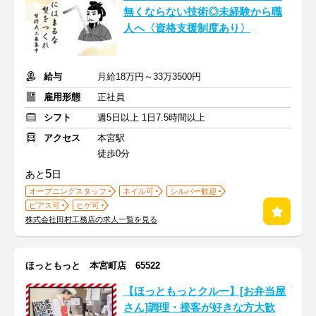
無くならない技術◎未経験から職
人へ〈資格支援制度あり〉
給与
月給18万円～33万3500円
雇用形態
正社員
シフト
週5日以上 1日7.5時間以上
アクセス
本宮駅
徒歩0分
5
あと
日
オープニングスタッフ
ネイル可
シルバー歓迎
ピアス可
ヒゲ可
株式会社田村工務店の求人一覧を見る
ほっともっと 本宮町店 65522
【ほっともっとクルー】[お弁当屋
さん]調理・接客が好きな方大歓