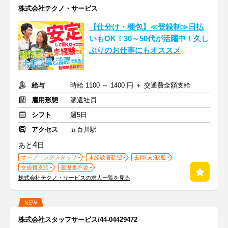
株式会社テクノ・サービス
【仕分け・梱包】≪登録制≫日払
いもOK！30～50代が活躍中！久し
ぶりのお仕事にもオススメ
給与
時給 1100 ～ 1400 円 ＋ 交通費全額支給
雇用形態
派遣社員
シフト
週5日
アクセス
五百川駅
4
あと
日
オープニングスタッフ
未経験者歓迎
主婦(夫)歓迎
交通費支給
履歴書不要
株式会社テクノ・サービスの求人一覧を見る
NEW
株式会社スタッフサービス/44-04429472