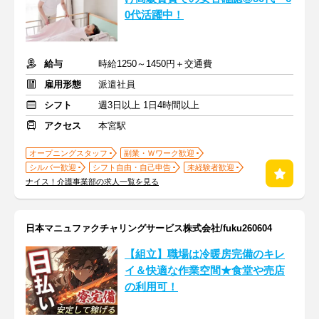
0代活躍中！
給与
時給1250～1450円＋交通費
雇用形態
派遣社員
シフト
週3日以上 1日4時間以上
アクセス
本宮駅
オープニングスタッフ
副業・Ｗワーク歓迎
シルバー歓迎
シフト自由・自己申告
未経験者歓迎
ナイス！介護事業部の求人一覧を見る
日本マニュファクチャリングサービス株式会社/fuku260604
【組立】職場は冷暖房完備のキレ
イ＆快適な作業空間★食堂や売店
の利用可！