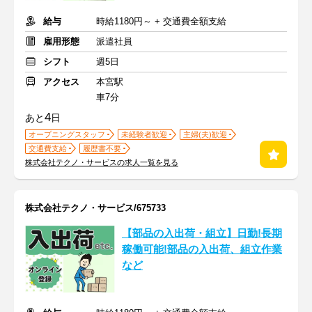
給与
時給1180円～ + 交通費全額支給
雇用形態
派遣社員
シフト
週5日
アクセス
本宮駅
車7分
4
あと
日
オープニングスタッフ
未経験者歓迎
主婦(夫)歓迎
交通費支給
履歴書不要
株式会社テクノ・サービスの求人一覧を見る
株式会社テクノ・サービス/675733
【部品の入出荷・組立】日勤!長期
稼働可能!部品の入出荷、組立作業
など