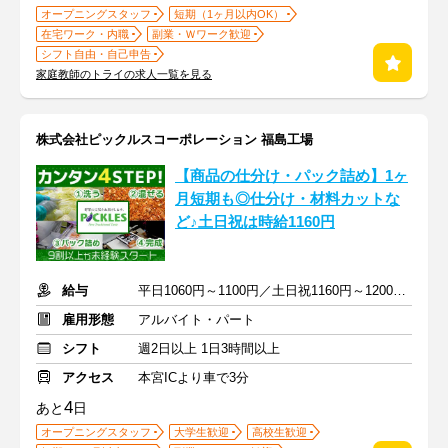
オープニングスタッフ
短期（1ヶ月以内OK）
在宅ワーク・内職
副業・Ｗワーク歓迎
シフト自由・自己申告
家庭教師のトライの求人一覧を見る
株式会社ピックルスコーポレーション 福島工場
【商品の仕分け・パック詰め】1ヶ
月短期も◎仕分け・材料カットな
ど♪土日祝は時給1160円
給与
平日1060円～1100円／土日祝1160円～1200円＋交通費
雇用形態
アルバイト・パート
シフト
週2日以上 1日3時間以上
アクセス
本宮ICより車で3分
4
あと
日
オープニングスタッフ
大学生歓迎
高校生歓迎