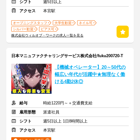
シフト
週5日以上
アクセス
本宮駅
オープニングスタッフ
大学生歓迎
ネイル可
シルバー歓迎
ピアス可
株式会社ウィルオブ・ワークの求人一覧を見る
日本マニュファクチャリングサービス株式会社/fuku200720-T
【機械オペレーター】20～50代の
幅広い年代が活躍中★無理なく働
ける4勤2休◎
給与
時給1220円～＋交通費支給
雇用形態
派遣社員
シフト
週5日以上 1日8時間以上
アクセス
本宮駅