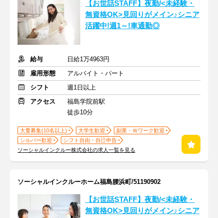
【お世話STAFF】夜勤/<未経験・
無資格OK>見回りがメイン♪シニア
活躍中!週1～!車通勤◎
給与
日給1万4963円
雇用形態
アルバイト・パート
シフト
週1日以上
アクセス
福島学院前駅
徒歩10分
大量募集(10名以上)
大学生歓迎
副業・Ｗワーク歓迎
シルバー歓迎
シフト自由・自己申告
ソーシャルインクルー株式会社の求人一覧を見る
ソーシャルインクルーホーム福島腰浜町/51190902
【お世話STAFF】夜勤/<未経験・
無資格OK>見回りがメイン♪シニア