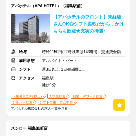
アパホテル（APA HOTEL）〈福島駅前〉
【アパホテルのフロント】未経験
さんOK◎シフト柔軟だから…かけ
もちも歓迎★充実の待遇♪
給与
時給1150円(22時以降は1438円)＋交通費全額支給
雇用形態
アルバイト・パート
シフト
週3日以上 1日4時間以上
アクセス
福島駅
徒歩1分
大量募集(10名以上)
大学生歓迎
副業・Ｗワーク歓迎
シルバー歓迎
シフト自由・自己申告
アパホテル株式会社の求人一覧を見る
スシロー 福島旭町店