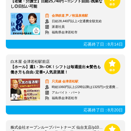
【老健・介護士】日給25,740円～!!シフト自由♪残業な
し◎日払い可能
会津鉄道
芦ノ牧温泉南駅
日給28,440円以上+交通費全額支給
派遣社員
福島県会津若松市
応募終了日：
8月14日
白木屋 会津若松駅前店
【ホール】週1・3h~OK！シフトは毎週提出★髪色も
働き方も自由♪定番×人気居酒屋！
只見線
会津若松駅
時給1060円以上(22時以降は1325円)+交通費規定内支給
アルバイト・パート
福島県会津若松市
応募終了日：
8月20日
株式会社オープンループパートナーズ 仙台支店/p10260707101