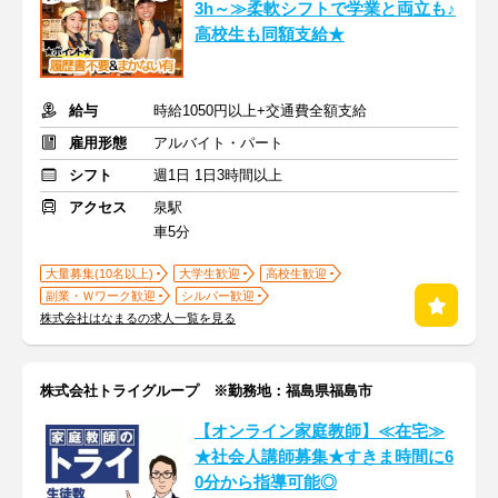
3h～≫柔軟シフトで学業と両立も♪
高校生も同額支給★
給与
時給1050円以上+交通費全額支給
雇用形態
アルバイト・パート
シフト
週1日 1日3時間以上
アクセス
泉駅
車5分
大量募集(10名以上)
大学生歓迎
高校生歓迎
副業・Ｗワーク歓迎
シルバー歓迎
株式会社はなまるの求人一覧を見る
株式会社トライグループ ※勤務地：福島県福島市
【オンライン家庭教師】≪在宅≫
★社会人講師募集★すきま時間に6
0分から指導可能◎