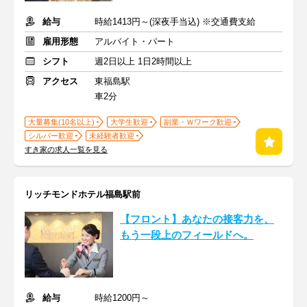
給与
時給1413円～(深夜手当込) ※交通費支給
雇用形態
アルバイト・パート
シフト
週2日以上 1日2時間以上
アクセス
東福島駅
車2分
大量募集(10名以上)
大学生歓迎
副業・Ｗワーク歓迎
シルバー歓迎
未経験者歓迎
すき家の求人一覧を見る
リッチモンドホテル福島駅前
【フロント】あなたの接客力を、
もう一段上のフィールドへ。
給与
時給1200円～