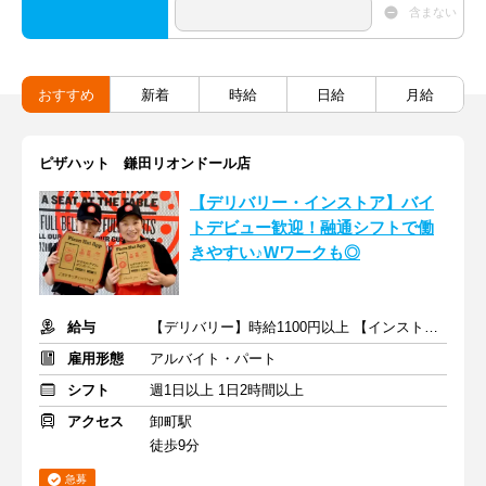
含まない
おすすめ
新着
時給
日給
月給
ピザハット 鎌田リオンドール店
【デリバリー・インストア】バイ
トデビュー歓迎！融通シフトで働
きやすい♪Wワークも◎
給与
【デリバリー】時給1100円以上 【インストア】時給1050円以上
雇用形態
アルバイト・パート
シフト
週1日以上 1日2時間以上
アクセス
卸町駅
徒歩9分
急募