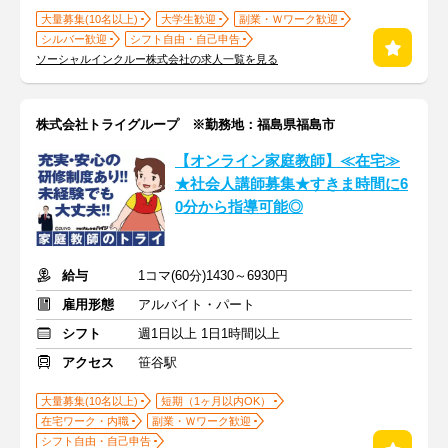
大量募集(10名以上)
大学生歓迎
副業・Ｗワーク歓迎
シルバー歓迎
シフト自由・自己申告
ソーシャルインクルー株式会社の求人一覧を見る
株式会社トライグループ ※勤務地：福島県福島市
【オンライン家庭教師】≪在宅≫
★社会人講師募集★すきま時間に6
0分から指導可能◎
給与
1コマ(60分)1430～6930円
雇用形態
アルバイト・パート
シフト
週1日以上 1日1時間以上
アクセス
笹谷駅
大量募集(10名以上)
短期（1ヶ月以内OK）
在宅ワーク・内職
副業・Ｗワーク歓迎
シフト自由・自己申告