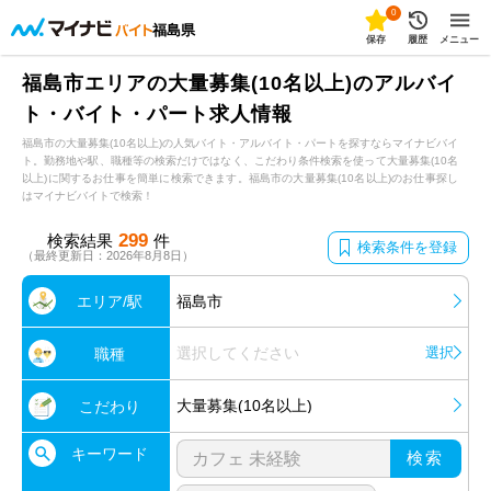
0
福島県
保存
履歴
メニュー
福島市エリアの大量募集(10名以上)のアルバイ
ト・バイト・パート求人情報
福島市の大量募集(10名以上)の人気バイト・アルバイト・パートを探すならマイナビバイ
ト。勤務地や駅、職種等の検索だけではなく、こだわり条件検索を使って大量募集(10名
以上)に関するお仕事を簡単に検索できます。福島市の大量募集(10名以上)のお仕事探し
はマイナビバイトで検索！
299
検索結果
件
検索条件を登録
（最終更新日：2026年8月8日）
エリア/駅
福島市
選択してください
選択
職種
大量募集(10名以上)
こだわり
キーワード
検索