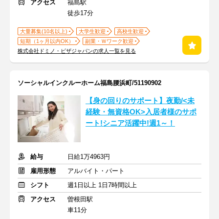
アクセス
福島駅
徒歩17分
大量募集(10名以上)
大学生歓迎
高校生歓迎
短期（1ヶ月以内OK）
副業・Ｗワーク歓迎
株式会社ドミノ・ピザジャパンの求人一覧を見る
ソーシャルインクルーホーム福島腰浜町/51190902
【身の回りのサポート】夜勤/<未
経験・無資格OK>入居者様のサポ
ート!シニア活躍中!週1～！
給与
日給1万4963円
雇用形態
アルバイト・パート
シフト
週1日以上 1日7時間以上
アクセス
曽根田駅
車11分