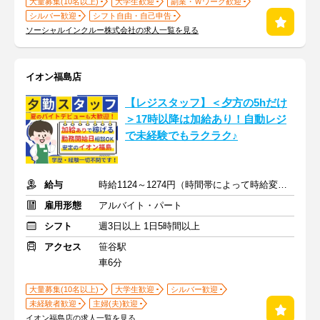
大量募集(10名以上)
大学生歓迎
副業・Ｗワーク歓迎
シルバー歓迎
シフト自由・自己申告
ソーシャルインクルー株式会社の求人一覧を見る
イオン福島店
【レジスタッフ】＜夕方の5hだけ
＞17時以降は加給あり！自動レジ
で未経験でもラクラク♪
給与
時給1124～1274円（時間帯によって時給変動）
雇用形態
アルバイト・パート
シフト
週3日以上 1日5時間以上
アクセス
笹谷駅
車6分
大量募集(10名以上)
大学生歓迎
シルバー歓迎
未経験者歓迎
主婦(夫)歓迎
イオン福島店の求人一覧を見る