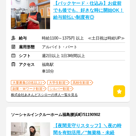
【バックヤード・仕込み】お盆前
でも後でも、好きな時に開始OK！
給与前払い制度有◎
給与
時給1100～1375円 以上 ≪土日祝は時給UP≫
雇用形態
アルバイト・パート
シフト
週2日以上 1日3時間以上
アクセス
福島駅
車10分
大量募集(10名以上)
大学生歓迎
高校生歓迎
副業・Ｗワーク歓迎
シルバー歓迎
株式会社あきんどスシローの求人一覧を見る
ソーシャルインクルーホーム福島腰浜町/51190902
【夜間見守りスタッフ】＼夜の時
間を有効活用／"無資格・未経