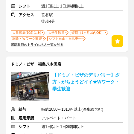
シフト
週1日以上 1日1時間以上
アクセス
笹谷駅
徒歩4分
大量募集(10名以上)
大学生歓迎
短期（1ヶ月以内OK）
副業・Ｗワーク歓迎
シフト自由・自己申告
家庭教師のトライの求人一覧を見る
ドミノ・ピザ 福島八木田店
【ドミノ・ピザのデリバリー】夕
方～がちょうどイイ★Wワーク・
学生歓迎
給与
時給1050～1313円以上(深夜給含む)
雇用形態
アルバイト・パート
シフト
週1日以上 1日3時間以上