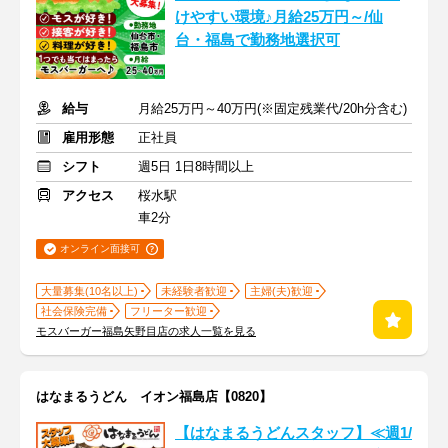
けやすい環境♪月給25万円～/仙
台・福島で勤務地選択可
給与
月給25万円～40万円(※固定残業代/20h分含む)
雇用形態
正社員
シフト
週5日 1日8時間以上
アクセス
桜水駅
車2分
オンライン面接可
大量募集(10名以上)
未経験者歓迎
主婦(夫)歓迎
社会保険完備
フリーター歓迎
モスバーガー福島矢野目店の求人一覧を見る
はなまるうどん イオン福島店【0820】
【はなまるうどんスタッフ】≪週1/