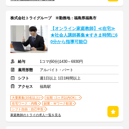
株式会社トライグループ ※勤務地：福島県福島市
【オンライン家庭教師】≪在宅≫
★社会人講師募集★すきま時間に6
0分から指導可能◎
給与
1コマ(60分)1430～6930円
雇用形態
アルバイト・パート
シフト
週1日以上 1日1時間以上
アクセス
福島駅
大量募集(10名以上)
短期（1ヶ月以内OK）
在宅ワーク・内職
副業・Ｗワーク歓迎
シフト自由・自己申告
家庭教師のトライの求人一覧を見る