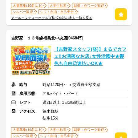
大量募集(10名以上)
大学生歓迎
副業・Ｗワーク歓迎
シルバー歓迎
シフト自由・自己申告
アールエヌティーホテルズ株式会社の求人一覧を見る
吉野家 １３号線福島北中央店[046845]
【吉野家スタッフ(昼)】まるでカフ
ェ!!お洒落なお店♪女性活躍中★髪
色も自由◎速払いOK★
給与
時給1120円～ ＋交通費全額支給
雇用形態
アルバイト・パート
シフト
週2日以上 1日3時間以上
アクセス
笹木野駅
徒歩15分
大量募集(10名以上)
大学生歓迎
副業・Ｗワーク歓迎
シルバー歓迎
シフト自由・自己申告