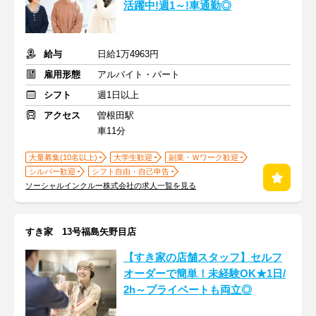
活躍中!週1～!車通勤◎
給与
日給1万4963円
雇用形態
アルバイト・パート
シフト
週1日以上
アクセス
曽根田駅
車11分
大量募集(10名以上)
大学生歓迎
副業・Ｗワーク歓迎
シルバー歓迎
シフト自由・自己申告
ソーシャルインクルー株式会社の求人一覧を見る
すき家 13号福島矢野目店
【すき家の店舗スタッフ】セルフ
オーダーで簡単！未経験OK★1日/
2h～プライベートも両立◎