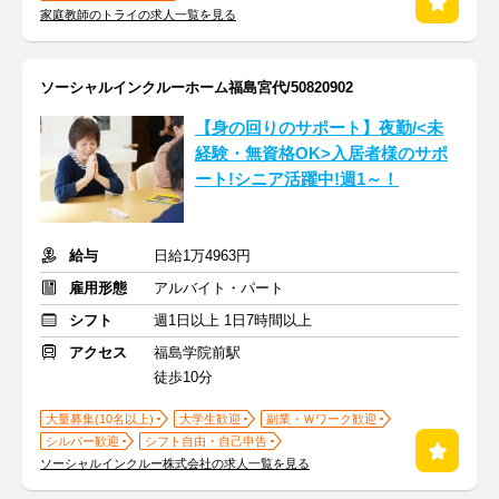
家庭教師のトライの求人一覧を見る
ソーシャルインクルーホーム福島宮代/50820902
【身の回りのサポート】夜勤/<未
経験・無資格OK>入居者様のサポ
ート!シニア活躍中!週1～！
給与
日給1万4963円
雇用形態
アルバイト・パート
シフト
週1日以上 1日7時間以上
アクセス
福島学院前駅
徒歩10分
大量募集(10名以上)
大学生歓迎
副業・Ｗワーク歓迎
シルバー歓迎
シフト自由・自己申告
ソーシャルインクルー株式会社の求人一覧を見る