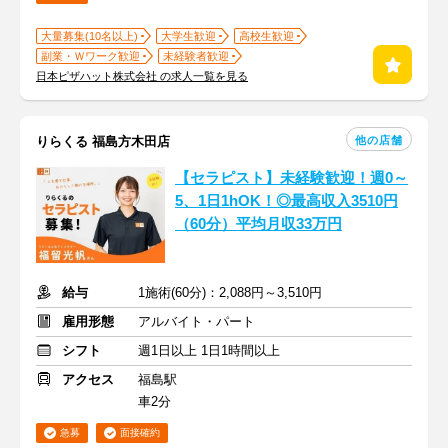
大量募集(10名以上)
大学生歓迎
高校生歓迎
副業・Ｗワーク歓迎
未経験者歓迎
日本ピザハット株式会社 の求人一覧を見る
他の店舗
りらくる 福島方木田店
【セラピスト】未経験歓迎！週0～
5、1日1hOK！◎最高収入3510円
（60分）平均月収33万円
給与
1施術(60分)：2,088円～3,510円
雇用形態
アルバイト・パート
シフト
週1日以上 1日1時間以上
アクセス
福島駅
車2分
急募
面接確約