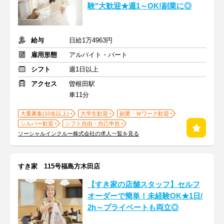
験"大歓迎★週1～OK!副業に◎
給与
日給1万4963円
雇用形態
アルバイト・パート
シフト
週1日以上
アクセス
曽根田駅
車11分
大量募集(10名以上)
大学生歓迎
副業・Ｗワーク歓迎
シルバー歓迎
シフト自由・自己申告
ソーシャルインクルー株式会社の求人一覧を見る
すき家 115号福島方木田店
【すき家の店舗スタッフ】セルフ
オーダーで簡単！未経験OK★1日/
2h～プライベートも両立◎