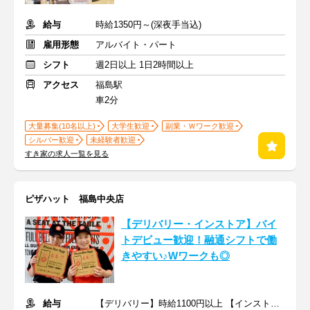
給与
時給1350円～(深夜手当込)
雇用形態
アルバイト・パート
シフト
週2日以上 1日2時間以上
アクセス
福島駅
車2分
大量募集(10名以上)
大学生歓迎
副業・Ｗワーク歓迎
シルバー歓迎
未経験者歓迎
すき家の求人一覧を見る
ピザハット 福島中央店
【デリバリー・インストア】バイ
トデビュー歓迎！融通シフトで働
きやすい♪Wワークも◎
給与
【デリバリー】時給1100円以上 【インストア】時給1050円以上