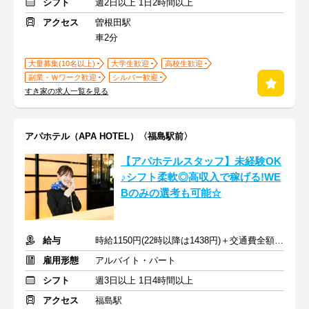
シフト
週2日以上 1日2時間以上
アクセス
曽根田駅
車2分
大量募集(10名以上)
大学生歓迎
高校生歓迎
副業・Ｗワーク歓迎
シルバー歓迎
すき家の求人一覧を見る
アパホテル（APA HOTEL）〈福島駅前〉
【アパホテルスタッフ】未経験OK
♪シフト柔軟◎高収入で稼げる!WE
Bのみの選考も可能☆
給与
時給1150円(22時以降は1438円)＋交通費全額支給
雇用形態
アルバイト・パート
シフト
週3日以上 1日4時間以上
アクセス
福島駅