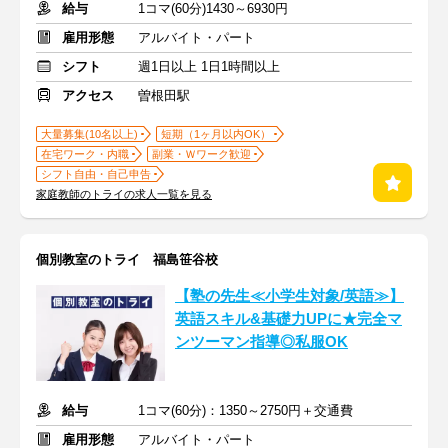
給与
1コマ(60分)1430～6930円
雇用形態
アルバイト・パート
シフト
週1日以上 1日1時間以上
アクセス
曽根田駅
大量募集(10名以上)
短期（1ヶ月以内OK）
在宅ワーク・内職
副業・Ｗワーク歓迎
シフト自由・自己申告
家庭教師のトライの求人一覧を見る
個別教室のトライ 福島笹谷校
【塾の先生≪小学生対象/英語≫】
英語スキル&基礎力UPに★完全マ
ンツーマン指導◎私服OK
給与
1コマ(60分)：1350～2750円＋交通費
雇用形態
アルバイト・パート