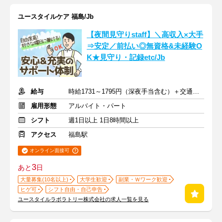
ユースタイルケア 福島/Jb
【夜間見守りstaff】＼高収入×大手
⇒安定／前払い◎無資格&未経験O
K★見守り・記録etc/Jb
給与
時給1731～1795円（深夜手当含む）＋交通費支給
雇用形態
アルバイト・パート
シフト
週1日以上 1日8時間以上
アクセス
福島駅
オンライン面接可
3
あと
日
大量募集(10名以上)
大学生歓迎
副業・Ｗワーク歓迎
ヒゲ可
シフト自由・自己申告
ユースタイルラボラトリー株式会社の求人一覧を見る