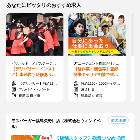
あなたにピッタリのおすすめ求人
ピザハット メガステージ白河店
UTエージェント株式会社／《BUSTA》
ス
【デリバリー・インスト
【軽作業・梱包等】登録
【
ア】未経験も研修ありで
制◆キャリア相談で未来
ス
安心◎シフトの融通が利
が見える◎モクモクでき
で
【デリバリー】時給1100円以上 【インストア】時給1050円以上
時給1150～2000円＋交通費(月3万円まで※規定あり)
くから働きやすい♪
るシンプルワーク♪
ッ
アルバイト・パート
派遣社員
福島県 白河市
福島県 伊達市
他の店舗
モスバーガー福島矢野目店（株式会社ウィンドベ
ル)
【店舗スタッフ】残業少なめで続