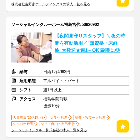
株式会社吉野家ホールディングスの求人一覧を見る
ソーシャルインクルーホーム福島宮代/50820902
【夜間見守りスタッフ】＼夜の時
間を有効活用／"無資格・未経
験"大歓迎★週1～OK!副業に◎
給与
日給1万4963円
雇用形態
アルバイト・パート
シフト
週1日以上
アクセス
福島学院前駅
徒歩10分
大量募集(10名以上)
大学生歓迎
副業・Ｗワーク歓迎
シルバー歓迎
シフト自由・自己申告
ソーシャルインクルー株式会社の求人一覧を見る