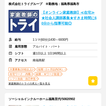
株式会社トライグループ ※勤務地：福島県福島市
【オンライン家庭教師】≪在宅≫
★社会人講師募集★すきま時間に6
0分から指導可能◎
給与
1コマ(60分)1430～6930円
雇用形態
アルバイト・パート
シフト
週1日以上 1日1時間以上
アクセス
南福島駅
大量募集(10名以上)
短期（1ヶ月以内OK）
在宅ワーク・内職
副業・Ｗワーク歓迎
シフト自由・自己申告
家庭教師のトライの求人一覧を見る
ソーシャルインクルーホーム福島宮代/50820902