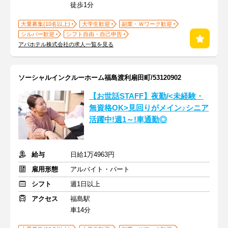
徒歩1分
大量募集(10名以上)
大学生歓迎
副業・Ｗワーク歓迎
シルバー歓迎
シフト自由・自己申告
アパホテル株式会社の求人一覧を見る
ソーシャルインクルーホーム福島渡利扇田町/53120902
【お世話STAFF】夜勤/<未経験・
無資格OK>見回りがメイン♪シニア
活躍中!週1～!車通勤◎
給与
日給1万4963円
雇用形態
アルバイト・パート
シフト
週1日以上
アクセス
福島駅
車14分