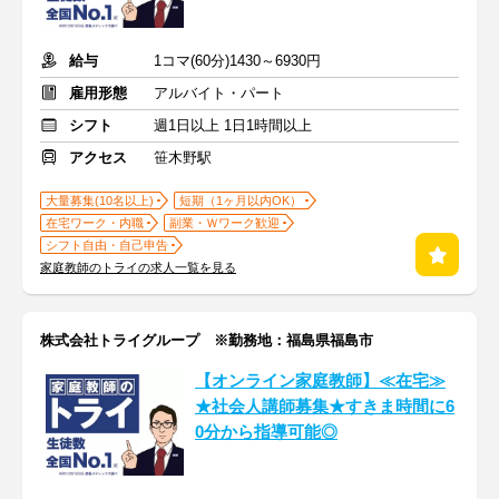
給与
1コマ(60分)1430～6930円
雇用形態
アルバイト・パート
シフト
週1日以上 1日1時間以上
アクセス
笹木野駅
大量募集(10名以上)
短期（1ヶ月以内OK）
在宅ワーク・内職
副業・Ｗワーク歓迎
シフト自由・自己申告
家庭教師のトライの求人一覧を見る
株式会社トライグループ ※勤務地：福島県福島市
【オンライン家庭教師】≪在宅≫
★社会人講師募集★すきま時間に6
0分から指導可能◎