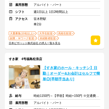
雇用形態
アルバイト・パート
シフト
週1日以上 1日2時間以上
アクセス
笹木野駅
車2分
大量募集(10名以上)
大学生歓迎
高校生歓迎
副業・Ｗワーク歓迎
未経験者歓迎
日本ピザハット株式会社 の求人一覧を見る
すき家 4号福島松浪店
【すき家のホール・キッチン】日
勤｜オーダー&お会計はセルフで簡
単◎[早朝手当あり]
給与
時給1150円～【早朝】時給+150円 ※交通費支給
雇用形態
アルバイト・パート