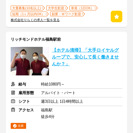
大量募集(10名以上)
大学生歓迎
単発（1日OK）
短期（1ヶ月以内OK）
副業・Ｗワーク歓迎
株式会社りらくの求人一覧を見る
リッチモンドホテル福島駅前
【ホテル清掃】「大手ロイヤルグ
ループで、安心して長く働きませ
んか？」
給与
時給1080円～
雇用形態
アルバイト・パート
シフト
週3日以上 1日4時間以上
アクセス
福島駅
徒歩4分
急募