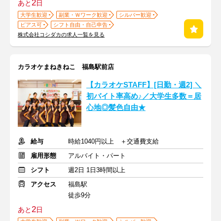
2
あと
日
大学生歓迎
副業・Ｗワーク歓迎
シルバー歓迎
ピアス可
シフト自由・自己申告
株式会社コシダカの求人一覧を見る
カラオケまねきねこ 福島駅前店
【カラオケSTAFF】[日勤・週2] ＼
初バイト率高め♪／大学生多数＝居
心地◎髪色自由★
給与
時給1040円以上 ＋交通費支給
雇用形態
アルバイト・パート
シフト
週2日 1日3時間以上
アクセス
福島駅
徒歩9分
2
あと
日