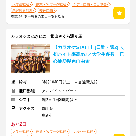
大学生歓迎
副業・Ｗワーク歓迎
シフト自由・自己申告
未経験者歓迎
髪色自由
株式会社第一興商の求人一覧を見る
カラオケまねきねこ 郡山さくら通り店
【カラオケSTAFF】[日勤・週2] ＼
初バイト率高め♪／大学生多数＝居
心地◎髪色自由★
給与
時給1040円以上 ＋交通費支給
雇用形態
アルバイト・パート
シフト
週2日 1日3時間以上
アクセス
郡山駅
車9分
2
あと
日
大学生歓迎
副業・Ｗワーク歓迎
シルバー歓迎