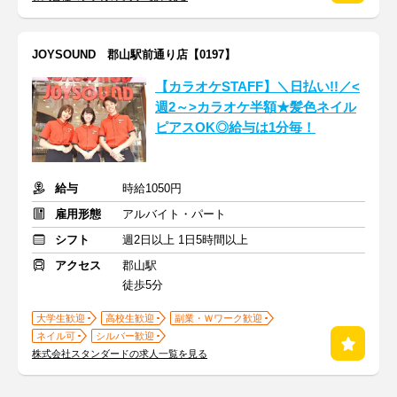
JOYSOUND 郡山駅前通り店【0197】
【カラオケSTAFF】＼日払い!!／<
週2～>カラオケ半額★髪色ネイル
ピアスOK◎給与は1分毎！
給与
時給1050円
雇用形態
アルバイト・パート
シフト
週2日以上 1日5時間以上
アクセス
郡山駅
徒歩5分
大学生歓迎
高校生歓迎
副業・Ｗワーク歓迎
ネイル可
シルバー歓迎
株式会社スタンダードの求人一覧を見る