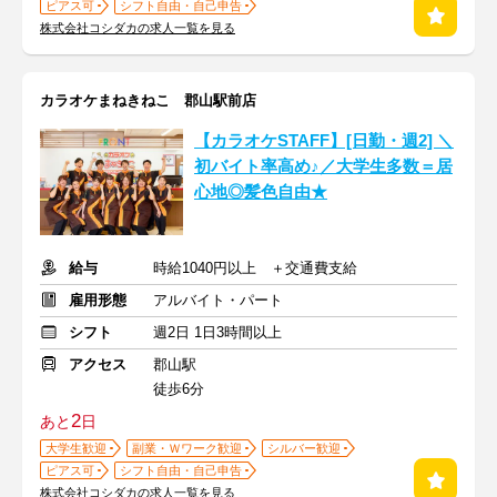
ピアス可
シフト自由・自己申告
株式会社コシダカの求人一覧を見る
カラオケまねきねこ 郡山駅前店
【カラオケSTAFF】[日勤・週2] ＼
初バイト率高め♪／大学生多数＝居
心地◎髪色自由★
給与
時給1040円以上 ＋交通費支給
雇用形態
アルバイト・パート
シフト
週2日 1日3時間以上
アクセス
郡山駅
徒歩6分
2
あと
日
大学生歓迎
副業・Ｗワーク歓迎
シルバー歓迎
ピアス可
シフト自由・自己申告
株式会社コシダカの求人一覧を見る