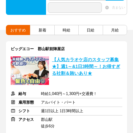
含まない
おすすめ
新着
時給
日給
月給
ビッグエコー 郡山駅前陣屋店
【人気カラオケ店のスタッフ募集
★】週1～&1日3時間～！お得すぎ
る社割＆賄いあり★
給与
時給1,040円～1,300円+交通費！
雇用形態
アルバイト・パート
シフト
週1日以上 1日3時間以上
アクセス
郡山駅
徒歩6分