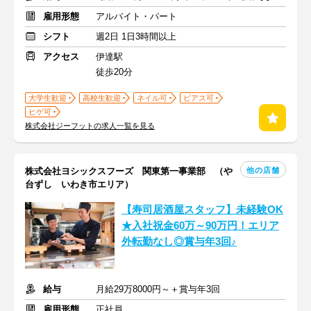
雇用形態
アルバイト・パート
シフト
週2日 1日3時間以上
アクセス
伊達駅
徒歩20分
大学生歓迎
高校生歓迎
ネイル可
ピアス可
ヒゲ可
株式会社ジーフットの求人一覧を見る
他の店舗
株式会社ヨシックスフーズ 関東第一事業部 （や
台ずし いわき市エリア）
【寿司居酒屋スタッフ】未経験OK
★入社祝金60万～90万円！エリア
外転勤なし◎賞与年3回♪
給与
月給29万8000円～＋賞与年3回
雇用形態
正社員