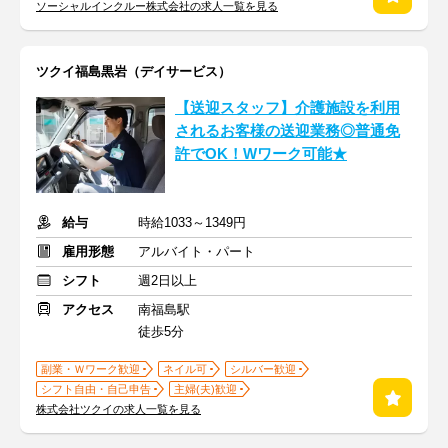
ソーシャルインクルー株式会社の求人一覧を見る
ツクイ福島黒岩（デイサービス）
【送迎スタッフ】介護施設を利用
されるお客様の送迎業務◎普通免
許でOK！Wワーク可能★
給与
時給1033～1349円
雇用形態
アルバイト・パート
シフト
週2日以上
アクセス
南福島駅
徒歩5分
副業・Ｗワーク歓迎
ネイル可
シルバー歓迎
シフト自由・自己申告
主婦(夫)歓迎
株式会社ツクイの求人一覧を見る