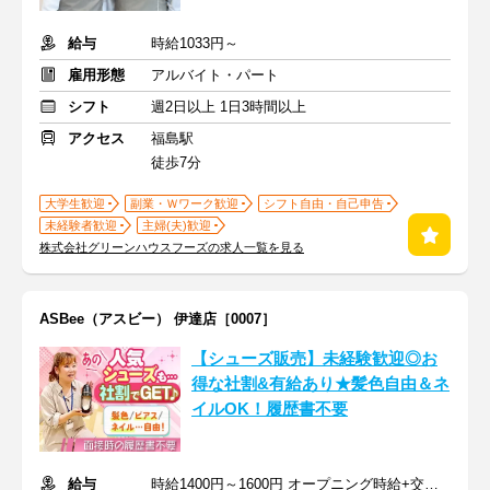
給与
時給1033円～
雇用形態
アルバイト・パート
シフト
週2日以上 1日3時間以上
アクセス
福島駅
徒歩7分
大学生歓迎
副業・Ｗワーク歓迎
シフト自由・自己申告
未経験者歓迎
主婦(夫)歓迎
株式会社グリーンハウスフーズの求人一覧を見る
ASBee（アスビー） 伊達店［0007］
【シューズ販売】未経験歓迎◎お
得な社割&有給あり★髪色自由＆ネ
イルOK！履歴書不要
給与
時給1400円～1600円 オープニング時給+交通費