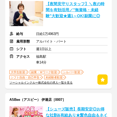
【夜間見守りスタッフ】＼夜の時
間を有効活用／"無資格・未経
験"大歓迎★週1～OK!副業に◎
給与
日給1万4963円
雇用形態
アルバイト・パート
シフト
週1日以上
アクセス
福島駅
車14分
大学生歓迎
副業・Ｗワーク歓迎
シルバー歓迎
シフト自由・自己申告
未経験者歓迎
ソーシャルインクルー株式会社の求人一覧を見る
ASBee（アスビー） 伊達店［0007］
【シューズ販売】長期安定◎お得
な社割&有給あり★髪色自由＆ネイ