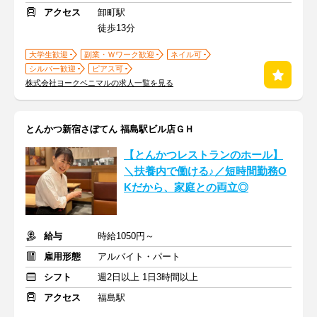
アクセス
卸町駅
徒歩13分
大学生歓迎
副業・Ｗワーク歓迎
ネイル可
シルバー歓迎
ピアス可
株式会社ヨークベニマルの求人一覧を見る
とんかつ新宿さぼてん 福島駅ビル店ＧＨ
【とんかつレストランのホール】
＼扶養内で働ける♪／短時間勤務O
Kだから、家庭との両立◎
給与
時給1050円～
雇用形態
アルバイト・パート
シフト
週2日以上 1日3時間以上
アクセス
福島駅