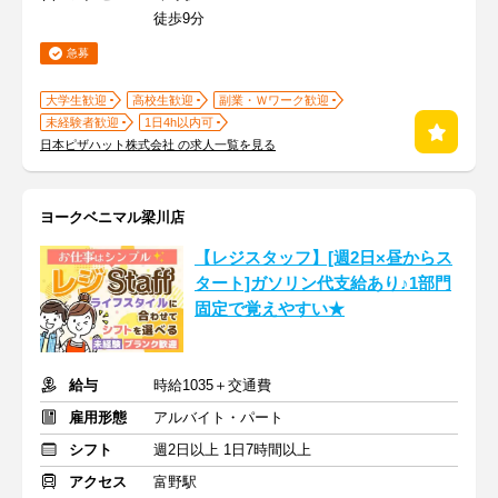
徒歩9分
急募
大学生歓迎
高校生歓迎
副業・Ｗワーク歓迎
未経験者歓迎
1日4h以内可
日本ピザハット株式会社 の求人一覧を見る
ヨークベニマル梁川店
【レジスタッフ】[週2日×昼からス
タート]ガソリン代支給あり♪1部門
固定で覚えやすい★
給与
時給1035＋交通費
雇用形態
アルバイト・パート
シフト
週2日以上 1日7時間以上
アクセス
富野駅