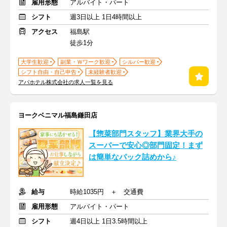
雇用形態
アルバイト・パート
シフト
週3日以上 1日4時間以上
アクセス
福島駅
徒歩1分
大学生歓迎
副業・Ｗワーク歓迎
シルバー歓迎
シフト自由・自己申告
未経験者歓迎
アパホテル株式会社の求人一覧を見る
ヨークベニマル福島鎌田店
【惣菜部門スタッフ】業界大手の
スーパーで安心◎部門固定！まず
は簡単なパック詰めから♪
給与
時給1035円 ＋ 交通費
雇用形態
アルバイト・パート
シフト
週4日以上 1日3.5時間以上