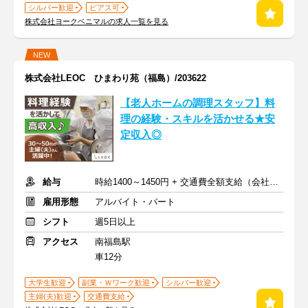
シルバー歓迎
ピアス可
株式会社ヨークベニマルの求人一覧を見る
NEW
株式会社LEOC ひまわり苑（福島）/203622
【老人ホームの調理スタッフ】料
理の経験・スキルを活かせる★安
定収入◎
給与
時給1400～1450円 + 交通費全額支給（会社規定あり）
雇用形態
アルバイト・パート
シフト
週5日以上
アクセス
南福島駅
車12分
大学生歓迎
副業・Ｗワーク歓迎
シルバー歓迎
主婦(夫)歓迎
交通費支給