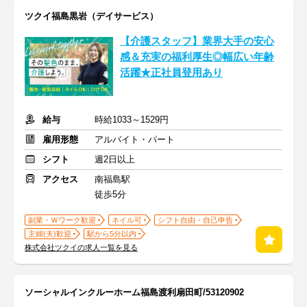
ツクイ福島黒岩（デイサービス）
【介護スタッフ】業界大手の安心
感＆充実の福利厚生◎幅広い年齢
活躍★正社員登用あり
給与
時給1033～1529円
雇用形態
アルバイト・パート
シフト
週2日以上
アクセス
南福島駅
徒歩5分
副業・Ｗワーク歓迎
ネイル可
シフト自由・自己申告
主婦(夫)歓迎
駅から5分以内
株式会社ツクイの求人一覧を見る
ソーシャルインクルーホーム福島渡利扇田町/53120902