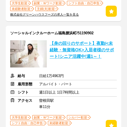
大学生歓迎
副業・Ｗワーク歓迎
シフト自由・自己申告
未経験者歓迎
主婦(夫)歓迎
株式会社グリーンハウスフーズの求人一覧を見る
ソーシャルインクルーホーム福島腰浜町/51190902
【身の回りのサポート】夜勤/<未
経験・無資格OK>入居者様のサポ
ート!シニア活躍中!週1～！
給与
日給1万4963円
雇用形態
アルバイト・パート
シフト
週1日以上 1日7時間以上
アクセス
曽根田駅
車11分
大学生歓迎
副業・Ｗワーク歓迎
シルバー歓迎
シフト自由・自己申告
未経験者歓迎