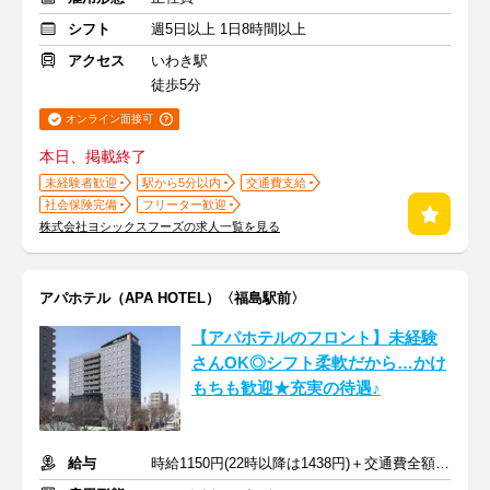
シフト
週5日以上 1日8時間以上
アクセス
いわき駅
徒歩5分
オンライン面接可
本日、掲載終了
未経験者歓迎
駅から5分以内
交通費支給
社会保険完備
フリーター歓迎
株式会社ヨシックスフーズの求人一覧を見る
アパホテル（APA HOTEL）〈福島駅前〉
【アパホテルのフロント】未経験
さんOK◎シフト柔軟だから…かけ
もちも歓迎★充実の待遇♪
給与
時給1150円(22時以降は1438円)＋交通費全額支給