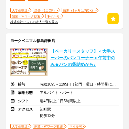
大学生歓迎
単発（1日OK）
短期（1ヶ月以内OK）
副業・Ｗワーク歓迎
ネイル可
株式会社りらくの求人一覧を見る
ヨークベニマル福島鎌田店
【ベーカリースタッフ】＜大手ス
ーパーのパンコーナー＞午前中の
み★パンの袋詰めから♪
給与
時給1095～1195円（部門・曜日・時間帯による）＋交通費
雇用形態
アルバイト・パート
シフト
週4日以上 1日5時間以上
アクセス
卸町駅
徒歩13分
大学生歓迎
副業・Ｗワーク歓迎
ネイル可