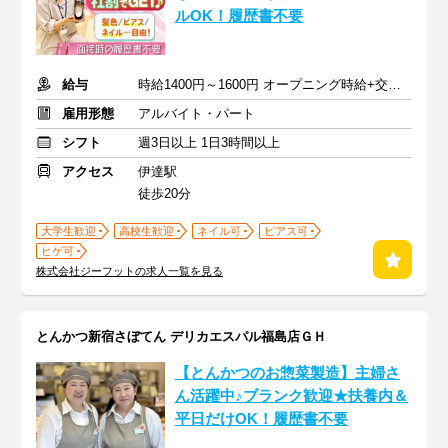
ルOK！履歴書不要
給与
時給1400円～1600円 オープニング時給+交通費
雇用形態
アルバイト・パート
シフト
週3日以上 1日3時間以上
アクセス
伊達駅
徒歩20分
大学生歓迎
高校生歓迎
ネイル可
ピアス可
ヒゲ可
株式会社ジーフットの求人一覧を見る
とんかつ新宿さぼてん デリカエスパル福島店ＧＨ
【とんかつのお惣菜製造】主婦さ
ん活躍中♪ブランク歓迎★扶養内＆
平日だけOK！履歴書不要