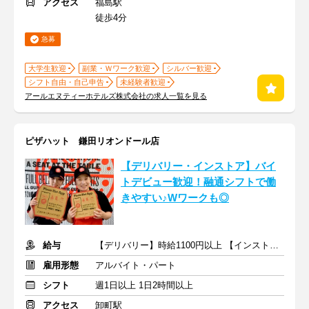
アクセス
福島駅
徒歩4分
急募
大学生歓迎
副業・Ｗワーク歓迎
シルバー歓迎
シフト自由・自己申告
未経験者歓迎
アールエヌティーホテルズ株式会社の求人一覧を見る
ピザハット 鎌田リオンドール店
【デリバリー・インストア】バイ
トデビュー歓迎！融通シフトで働
きやすい♪Wワークも◎
給与
【デリバリー】時給1100円以上 【インストア】時給1050円以上
雇用形態
アルバイト・パート
シフト
週1日以上 1日2時間以上
アクセス
卸町駅