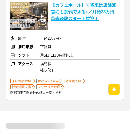
【カフェホール】＼将来は店舗運
営にも挑戦できる♪／月給23万円～
◎未経験スタート歓迎！
給与
月給23万円～
雇用形態
正社員
シフト
週5日 1日8時間以上
アクセス
福島駅
徒歩5分
未経験者歓迎
駅から5分以内
交通費支給
社会保険完備
フリーター歓迎
阿部商事有限会社の求人一覧を見る