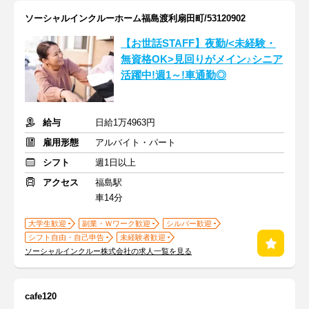
ソーシャルインクルーホーム福島渡利扇田町/53120902
【お世話STAFF】夜勤/<未経験・
無資格OK>見回りがメイン♪シニア
活躍中!週1～!車通勤◎
給与
日給1万4963円
雇用形態
アルバイト・パート
シフト
週1日以上
アクセス
福島駅
車14分
大学生歓迎
副業・Ｗワーク歓迎
シルバー歓迎
シフト自由・自己申告
未経験者歓迎
ソーシャルインクルー株式会社の求人一覧を見る
cafe120