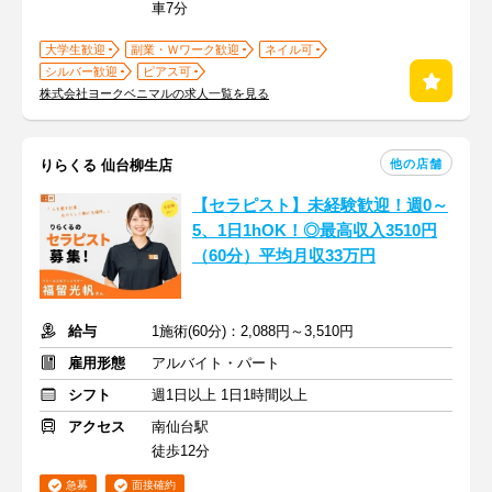
車7分
大学生歓迎
副業・Ｗワーク歓迎
ネイル可
シルバー歓迎
ピアス可
株式会社ヨークベニマルの求人一覧を見る
他の店舗
りらくる 仙台柳生店
【セラピスト】未経験歓迎！週0～
5、1日1hOK！◎最高収入3510円
（60分）平均月収33万円
給与
1施術(60分)：2,088円～3,510円
雇用形態
アルバイト・パート
シフト
週1日以上 1日1時間以上
アクセス
南仙台駅
徒歩12分
急募
面接確約