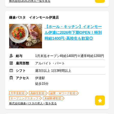
株式会社LEOCの求人一覧を見る
鎌倉パスタ イオンモール伊達店
【ホール・キッチン】イオンモー
ル伊達に2026年下期OPEN！特別
時給1400円♪高校生も歓迎◎
給与
1月末迄オープン時給1400円※通常時給1200円
雇用形態
アルバイト・パート
シフト
週3日以上 1日3時間以上
アクセス
伊達駅
徒歩15分
大学生歓迎
高校生歓迎
副業・Ｗワーク歓迎
オープニングスタッフ
未経験者歓迎
株式会社鎌倉パスタの求人一覧を見る