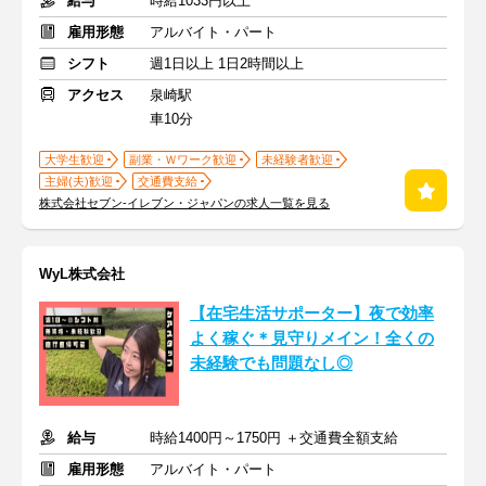
給与
時給1033円以上
雇用形態
アルバイト・パート
シフト
週1日以上 1日2時間以上
アクセス
泉崎駅
車10分
大学生歓迎
副業・Ｗワーク歓迎
未経験者歓迎
主婦(夫)歓迎
交通費支給
株式会社セブン-イレブン・ジャパンの求人一覧を見る
WyL株式会社
【在宅生活サポーター】夜で効率
よく稼ぐ＊見守りメイン！全くの
未経験でも問題なし◎
給与
時給1400円～1750円 ＋交通費全額支給
雇用形態
アルバイト・パート