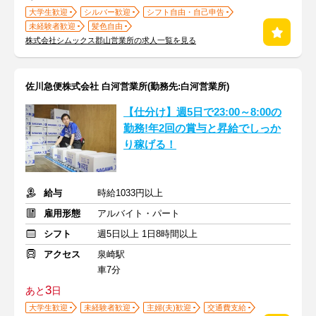
大学生歓迎
シルバー歓迎
シフト自由・自己申告
未経験者歓迎
髪色自由
株式会社シムックス郡山営業所の求人一覧を見る
佐川急便株式会社 白河営業所(勤務先:白河営業所)
【仕分け】週5日で23:00～8:00の
勤務!年2回の賞与と昇給でしっか
り稼げる！
給与
時給1033円以上
雇用形態
アルバイト・パート
シフト
週5日以上 1日8時間以上
アクセス
泉崎駅
車7分
3
あと
日
大学生歓迎
未経験者歓迎
主婦(夫)歓迎
交通費支給