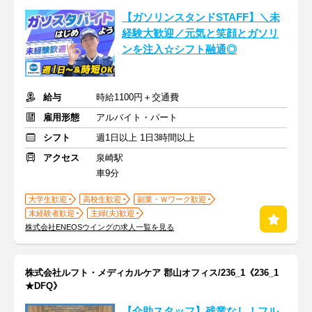
【ガソリンスタンドSTAFF】＼未
経験大歓迎／元気と笑顔とガソリ
ンを注入☆シフト融通◎
給与
時給1100円＋交通費
雇用形態
アルバイト・パート
シフト
週1日以上 1日3時間以上
アクセス
泉崎駅
車9分
大学生歓迎
高校生歓迎
副業・Ｗワーク歓迎
未経験者歓迎
主婦(夫)歓迎
株式会社ENEOSウイングの求人一覧を見る
株式会社ルフト・メディカルケア 郡山オフィス/236_1《236_1
★DFQ》
【介助スタッフ】残業なし！フル