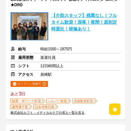
★DIN》
【介助スタッフ】残業なし！フル
タイム歓迎！深夜！夜間！原則定
時退社！研修あり！
給与
時給1500～1875円
雇用形態
派遣社員
シフト
1日5時間以上
アクセス
泉崎駅
オンライン面接可
3
あと
日
副業・Ｗワーク歓迎
シルバー歓迎
未経験者歓迎
履歴書不要
社会保険完備
株式会社ルフト・メディカルケアの求人一覧を見る