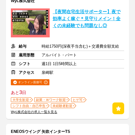
WyL株式会社
【夜間在宅生活サポーター】夜で
効率よく稼ぐ＊見守りメイン！全
くの未経験でも問題なし◎
給与
時給1750円(深夜手当含む)＋交通費全額支給
雇用形態
アルバイト・パート
シフト
週1日 1日5時間以上
アクセス
泉崎駅
オンライン面接可
3
あと
日
大学生歓迎
副業・Ｗワーク歓迎
ヒゲ可
シフト自由・自己申告
未経験者歓迎
WyL株式会社の求人一覧を見る
ENEOSウイング 矢吹インターTS