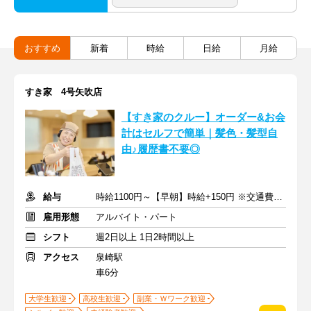
おすすめ
新着
時給
日給
月給
すき家 4号矢吹店
【すき家のクルー】オーダー&お会
計はセルフで簡単｜髪色・髪型自
由♪履歴書不要◎
給与
時給1100円～【早朝】時給+150円 ※交通費支給
雇用形態
アルバイト・パート
シフト
週2日以上 1日2時間以上
アクセス
泉崎駅
車6分
大学生歓迎
高校生歓迎
副業・Ｗワーク歓迎