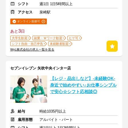
シフト
週1日 1日5時間以上
アクセス
泉崎駅
オンライン面接可
3
あと
日
大学生歓迎
副業・Ｗワーク歓迎
ヒゲ可
シフト自由・自己申告
未経験者歓迎
WyL株式会社の求人一覧を見る
セブンイレブン 矢吹中央インター店
【レジ・品出しなど】-未経験OK-
身近で始めやすい♪お仕事シンプル
で安心☆シフト応相談◎
給与
時給1035円以上
雇用形態
アルバイト・パート
シフト
週1日以上 1日2時間以上