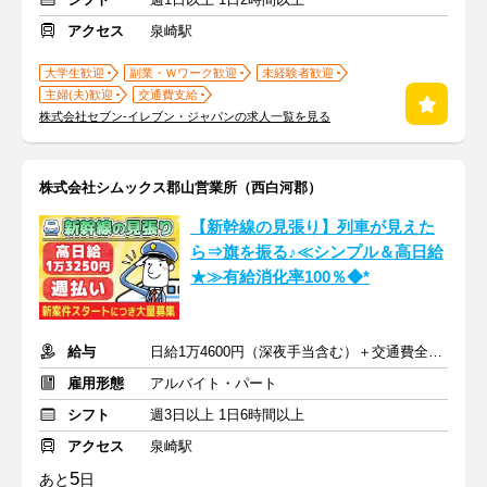
アクセス
泉崎駅
大学生歓迎
副業・Ｗワーク歓迎
未経験者歓迎
主婦(夫)歓迎
交通費支給
株式会社セブン-イレブン・ジャパンの求人一覧を見る
株式会社シムックス郡山営業所（西白河郡）
【新幹線の見張り】列車が見えた
ら⇒旗を振る♪≪シンプル＆高日給
★≫有給消化率100％◆*
給与
日給1万4600円（深夜手当含む）＋交通費全額支給
雇用形態
アルバイト・パート
シフト
週3日以上 1日6時間以上
アクセス
泉崎駅
5
あと
日