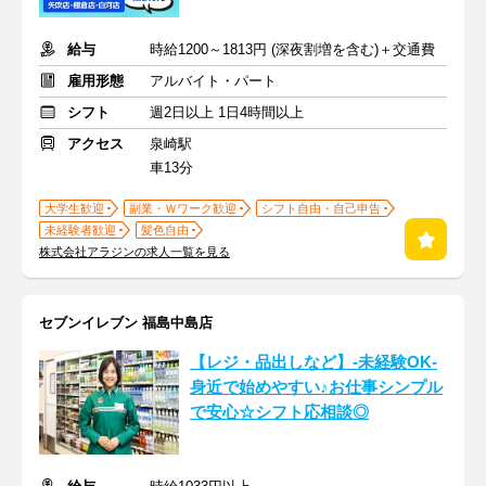
給与
時給1200～1813円 (深夜割増を含む)＋交通費
雇用形態
アルバイト・パート
シフト
週2日以上 1日4時間以上
アクセス
泉崎駅
車13分
大学生歓迎
副業・Ｗワーク歓迎
シフト自由・自己申告
未経験者歓迎
髪色自由
株式会社アラジンの求人一覧を見る
セブンイレブン 福島中島店
【レジ・品出しなど】-未経験OK-
身近で始めやすい♪お仕事シンプル
で安心☆シフト応相談◎