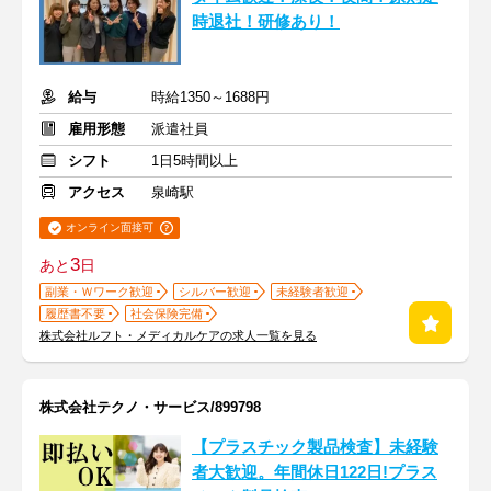
時退社！研修あり！
給与
時給1350～1688円
雇用形態
派遣社員
シフト
1日5時間以上
アクセス
泉崎駅
オンライン面接可
3
あと
日
副業・Ｗワーク歓迎
シルバー歓迎
未経験者歓迎
履歴書不要
社会保険完備
株式会社ルフト・メディカルケアの求人一覧を見る
株式会社テクノ・サービス/899798
【プラスチック製品検査】未経験
者大歓迎。年間休日122日!プラス