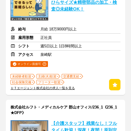
ひらサイズ★精密部品の加工・検
査◎未経験OK！
給与
月給 18万9000円以上
雇用形態
正社員
シフト
週5日以上 1日8時間以上
アクセス
泉崎駅
オンライン面接可
未経験者歓迎
主婦(夫)歓迎
交通費支給
社会保険完備
フリーター歓迎
ＵＴエージェント株式会社の求人一覧を見る
株式会社ルフト・メディカルケア 郡山オフィス/236_1《236_1
★DFP》
【介護スタッフ】残業なし！フル
タイム歓迎！深夜！夜間！原則定