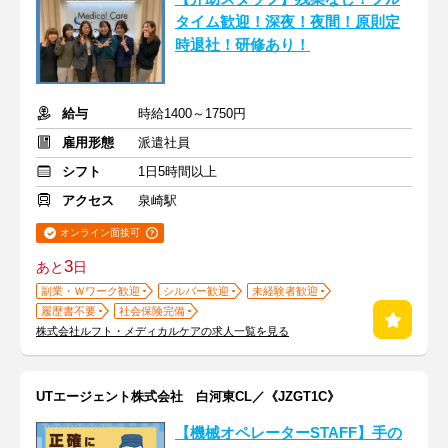
タイム歓迎！深夜！夜間！原則定
時退社！研修あり！
給与
時給1400～1750円
雇用形態
派遣社員
シフト
1日5時間以上
アクセス
泉崎駅
オンライン面接可
3
あと
日
副業・Ｗワーク歓迎
シルバー歓迎
未経験者歓迎
履歴書不要
社会保険完備
株式会社ルフト・メディカルケアの求人一覧を見る
UTエージェント株式会社 白河東CL／《JZGT1C》
【機械オペレーターSTAFF】手の