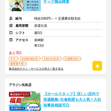
チック製品検査
給与
時給1060円～ + 交通費全額支給
雇用形態
派遣社員
シフト
週5日
アクセス
泉崎駅
車13分
3
あと
日
平日
未経験者歓迎
主婦(夫)歓迎
交通費支給
履歴書不要
株式会社テクノ・サービスの求人一覧を見る
アラジン矢吹店
【ホールスタッフ】涼しい店内で
快適勤務♪社食制度も大人気！入社
前事前相談可◎