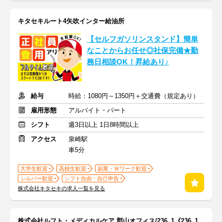
キタセキルート4矢吹インター給油所
【セルフガソリンスタンド】簡単
なことからお任せ◎社保完備★勤
務日相談OK！昇給あり♪
給与
時給：1080円～1350円＋交通費（規定あり）
雇用形態
アルバイト・パート
シフト
週3日以上 1日8時間以上
アクセス
泉崎駅
車5分
大学生歓迎
高校生歓迎
副業・Ｗワーク歓迎
シルバー歓迎
シフト自由・自己申告
株式会社キタセキの求人一覧を見る
株式会社ルフト・メディカルケア 郡山オフィス/236_1《236_1