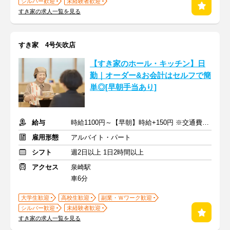
シルバー歓迎
未経験者歓迎
すき家の求人一覧を見る
すき家 4号矢吹店
【すき家のホール・キッチン】日
勤｜オーダー&お会計はセルフで簡
単◎[早朝手当あり]
給与
時給1100円～【早朝】時給+150円 ※交通費支給
雇用形態
アルバイト・パート
シフト
週2日以上 1日2時間以上
アクセス
泉崎駅
車6分
大学生歓迎
高校生歓迎
副業・Ｗワーク歓迎
シルバー歓迎
未経験者歓迎
すき家の求人一覧を見る