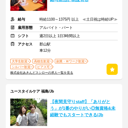
給与
時給1100～1375円 以上 ≪土日祝は時給UP≫
雇用形態
アルバイト・パート
シフト
週2日以上 1日3時間以上
アクセス
郡山駅
車12分
大学生歓迎
高校生歓迎
副業・Ｗワーク歓迎
シルバー歓迎
ピアス可
株式会社あきんどスシローの求人一覧を見る
ユースタイルケア 福島/Jb
【夜間見守りstaff】「ありがと
う」が1番のやりがい◎無資格&未
経験でもスタートできる/Jb