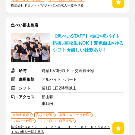
株式会社ドミノ・ピザジャパンの求人一覧を見る
魚べい郡山島店
【魚べいSTAFF】<週1>初バイト
応援♪高校生もOK！髪色自由×ゆる
シフト★嬉しい社割あり！
給与
時給1070円以上 ＋交通費全額
雇用形態
アルバイト・パート
シフト
週1日 1日2時間以上
アクセス
郡山駅
車16分
大学生歓迎
高校生歓迎
副業・Ｗワーク歓迎
シルバー歓迎
シフト自由・自己申告
株式会社Ｇｅｎｋｉ Ｇｌｏｂａｌ Ｄｉｎｉｎｇ Ｃｏｎｃｅｐ
ｔｓの求人一覧を見る