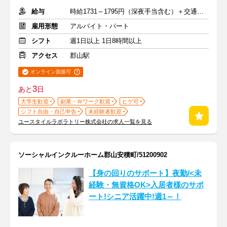
給与
時給1731～1795円（深夜手当含む）＋交通費支給
雇用形態
アルバイト・パート
シフト
週1日以上 1日8時間以上
アクセス
郡山駅
オンライン面接可
3
あと
日
大学生歓迎
副業・Ｗワーク歓迎
ヒゲ可
シフト自由・自己申告
未経験者歓迎
ユースタイルラボラトリー株式会社の求人一覧を見る
ソーシャルインクルーホーム郡山安積町/51200902
【身の回りのサポート】夜勤/<未
経験・無資格OK>入居者様のサポ
ート!シニア活躍中!週1～！