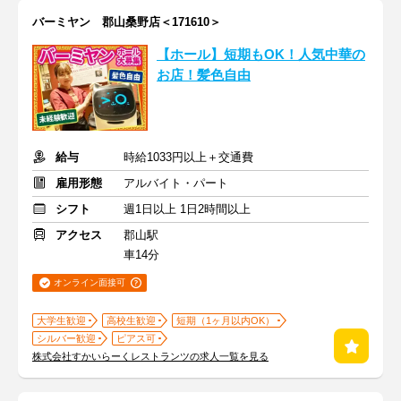
バーミヤン 郡山桑野店＜171610＞
【ホール】短期もOK！人気中華の
お店！髪色自由
給与
時給1033円以上＋交通費
雇用形態
アルバイト・パート
シフト
週1日以上 1日2時間以上
アクセス
郡山駅
車14分
オンライン面接可
大学生歓迎
高校生歓迎
短期（1ヶ月以内OK）
シルバー歓迎
ピアス可
株式会社すかいらーくレストランツの求人一覧を見る