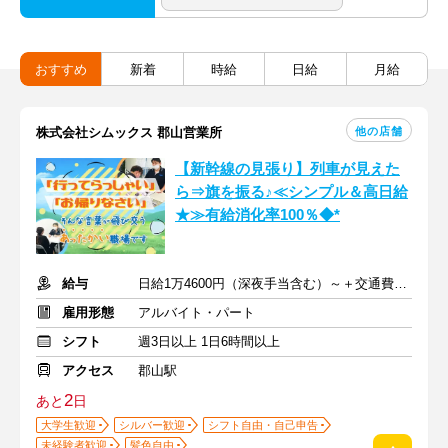
おすすめ
新着
時給
日給
月給
他の店舗
株式会社シムックス 郡山営業所
【新幹線の見張り】列車が見えた
ら⇒旗を振る♪≪シンプル＆高日給
★≫有給消化率100％◆*
給与
日給1万4600円（深夜手当含む）～＋交通費全額支給
雇用形態
アルバイト・パート
シフト
週3日以上 1日6時間以上
アクセス
郡山駅
2
あと
日
大学生歓迎
シルバー歓迎
シフト自由・自己申告
未経験者歓迎
髪色自由