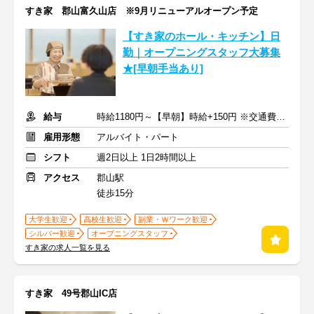
すき家 郡山富久山店 ※9月リニューアルオープン予定
【すき家のホール・キッチン】日
勤｜オープニングスタッフ大募集
★[早朝手当あり]
給与
時給1180円～【早朝】時給+150円 ※交通費支給
雇用形態
アルバイト・パート
シフト
週2日以上 1日2時間以上
アクセス
郡山駅
徒歩15分
大学生歓迎
高校生歓迎
副業・Ｗワーク歓迎
シルバー歓迎
オープニングスタッフ
すき家の求人一覧を見る
すき家 49号郡山IC店