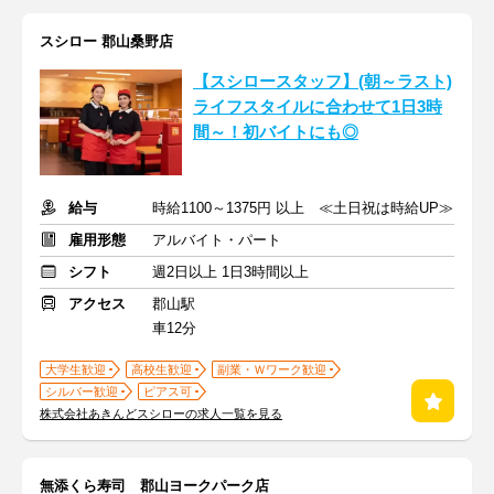
スシロー 郡山桑野店
【スシロースタッフ】(朝～ラスト)
ライフスタイルに合わせて1日3時
間～！初バイトにも◎
給与
時給1100～1375円 以上 ≪土日祝は時給UP≫
雇用形態
アルバイト・パート
シフト
週2日以上 1日3時間以上
アクセス
郡山駅
車12分
大学生歓迎
高校生歓迎
副業・Ｗワーク歓迎
シルバー歓迎
ピアス可
株式会社あきんどスシローの求人一覧を見る
無添くら寿司 郡山ヨークパーク店