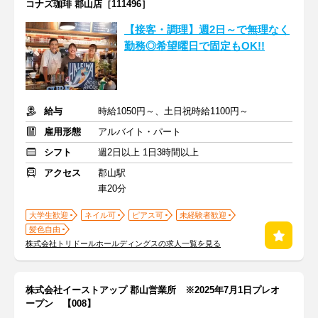
コナズ珈琲 郡山店［111496］
【接客・調理】週2日～で無理なく
勤務◎希望曜日で固定もOK!!
給与
時給1050円～、土日祝時給1100円～
雇用形態
アルバイト・パート
シフト
週2日以上 1日3時間以上
アクセス
郡山駅
車20分
大学生歓迎
ネイル可
ピアス可
未経験者歓迎
髪色自由
株式会社トリドールホールディングスの求人一覧を見る
株式会社イーストアップ 郡山営業所 ※2025年7月1日プレオ
ープン 【008】