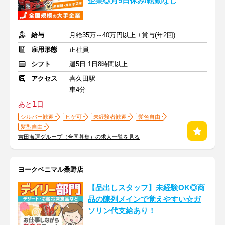
企業◎月9日休み/転勤なし
給与
月給35万～40万円以上 +賞与(年2回)
雇用形態
正社員
シフト
週5日 1日8時間以上
アクセス
喜久田駅
車4分
1
あと
日
シルバー歓迎
ヒゲ可
未経験者歓迎
髪色自由
髪型自由
吉田海運グループ（合同募集）の求人一覧を見る
ヨークベニマル桑野店
【品出しスタッフ】未経験OK◎商
品の陳列メインで覚えやすい☆ガ
ソリン代支給あり！