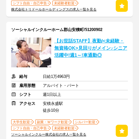
シフト自由・自己申告
未経験者歓迎
株式会社トリドールホールディングスの求人一覧を見る
ソーシャルインクルーホーム郡山安積町/51200902
【お世話STAFF】夜勤/<未経験・
無資格OK>見回りがメイン♪シニア
活躍中!週1～!車通勤◎
給与
日給1万4963円
雇用形態
アルバイト・パート
シフト
週1日以上
アクセス
安積永盛駅
徒歩10分
大学生歓迎
副業・Ｗワーク歓迎
シルバー歓迎
シフト自由・自己申告
未経験者歓迎
ソーシャルインクルー株式会社の求人一覧を見る