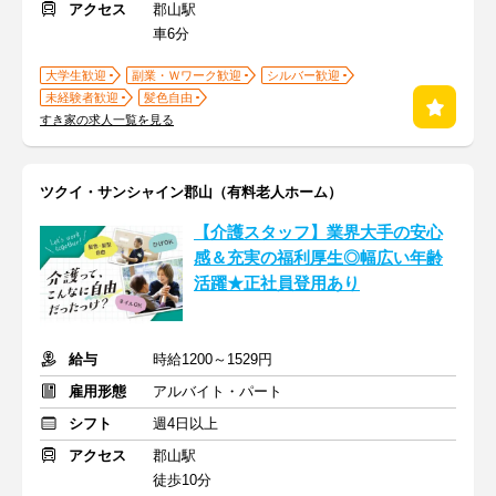
アクセス
郡山駅
車6分
大学生歓迎
副業・Ｗワーク歓迎
シルバー歓迎
未経験者歓迎
髪色自由
すき家の求人一覧を見る
ツクイ・サンシャイン郡山（有料老人ホーム）
【介護スタッフ】業界大手の安心
感＆充実の福利厚生◎幅広い年齢
活躍★正社員登用あり
給与
時給1200～1529円
雇用形態
アルバイト・パート
シフト
週4日以上
アクセス
郡山駅
徒歩10分