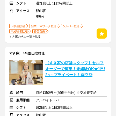
シフト
週2日以上 1日2時間以上
アクセス
郡山駅
車6分
大学生歓迎
副業・Ｗワーク歓迎
シルバー歓迎
未経験者歓迎
髪色自由
すき家の求人一覧を見る
すき家 4号郡山安積店
【すき家の店舗スタッフ】セルフ
オーダーで簡単！未経験OK★1日/
2h～プライベートも両立◎
給与
時給1350円～(深夜手当込) ※交通費支給
雇用形態
アルバイト・パート
シフト
週2日以上 1日2時間以上
アクセス
郡山駅