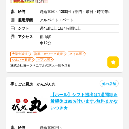
給与
時給1050～1300円（部門・曜日・時間帯による）＋交通費
雇用形態
アルバイト・パート
シフト
週4日以上 1日4時間以上
アクセス
郡山駅
車12分
大学生歓迎
副業・Ｗワーク歓迎
ネイル可
シルバー歓迎
ピアス可
株式会社ヨークベニマルの求人一覧を見る
他の店舗
手しごと厨房 がんがん丸
【ホール】シフト提出は1週間毎＆
希望休は99％叶います♪無料まかな
いつき★
給与
時給1050円～