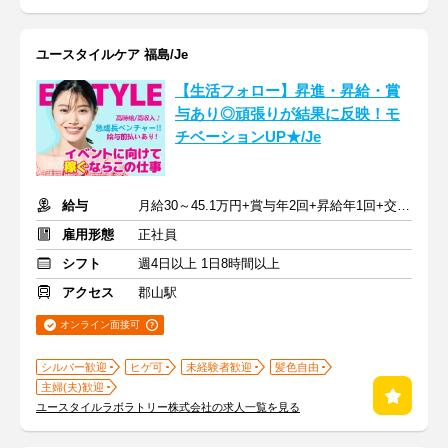
ユースタイルケア 福島/Je
【生活フォロー】昇進・昇給・賞
与あり◎頑張りが結果に反映！モ
チベーションUP★/Je
給与
月給30～45.1万円+賞与年2回+昇給年1回+交通費全額
雇用形態
正社員
シフト
週4日以上 1日8時間以上
アクセス
郡山駅
オンライン面接可
シルバー歓迎
ヒゲ可
未経験者歓迎
髪色自由
主婦(夫)歓迎
ユースタイルラボラトリー株式会社の求人一覧を見る