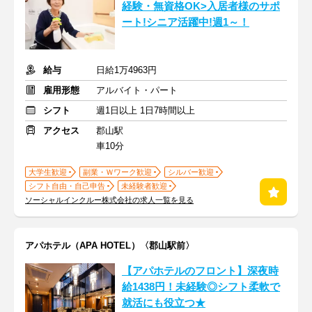
経験・無資格OK>入居者様のサポ
ート!シニア活躍中!週1～！
給与
日給1万4963円
雇用形態
アルバイト・パート
シフト
週1日以上 1日7時間以上
アクセス
郡山駅
車10分
大学生歓迎
副業・Ｗワーク歓迎
シルバー歓迎
シフト自由・自己申告
未経験者歓迎
ソーシャルインクルー株式会社の求人一覧を見る
アパホテル（APA HOTEL）〈郡山駅前〉
【アパホテルのフロント】深夜時
給1438円！未経験◎シフト柔軟で
就活にも役立つ★