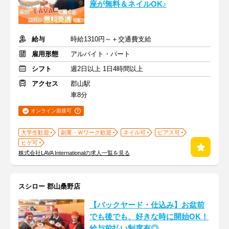
座が無料＆ネイルOK♪
給与
時給1310円～＋交通費支給
雇用形態
アルバイト・パート
シフト
週2日以上 1日4時間以上
アクセス
郡山駅
車8分
オンライン面接可
大学生歓迎
副業・Ｗワーク歓迎
ネイル可
ピアス可
ヒゲ可
株式会社LAVA Internationalの求人一覧を見る
スシロー 郡山桑野店
【バックヤード・仕込み】お盆前
でも後でも、好きな時に開始OK！
給与前払い制度有◎