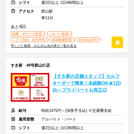
シフト
週3日以上 1日4時間以上
アクセス
郡山駅
車11分
4
あと
日
副業・Ｗワーク歓迎
シルバー歓迎
シフト自由・自己申告
未経験者歓迎
1日4h以内可
手しごと厨房 がんがん丸の求人一覧を見る
すき家 49号郡山IC店
【すき家の店舗スタッフ】セルフ
オーダーで簡単！未経験OK★1日/
2h～プライベートも両立◎
給与
時給1475円～(深夜手当込) ※交通費支給
雇用形態
アルバイト・パート
シフト
週2日以上 1日2時間以上