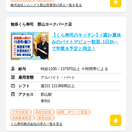
株式会社シムックス郡山営業所の求人一覧を見る
無添くら寿司 郡山ヨークパーク店
【くら寿司のキッチン】<週2>夏休
みのバイトデビュー歓迎♪1日3h～
で学業＆予定と両立！
給与
時給1100～1375円以上 ※時間帯による
雇用形態
アルバイト・パート
シフト
週2日 1日3時間以上
アクセス
郡山駅
車8分
大学生歓迎
高校生歓迎
副業・Ｗワーク歓迎
未経験者歓迎
髪色自由
くら寿司株式会社の求人一覧を見る