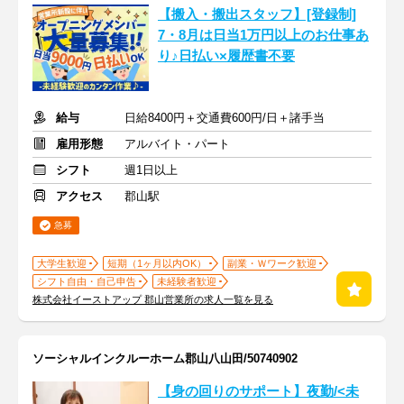
【搬入・搬出スタッフ】[登録制]
7・8月は日当1万円以上のお仕事あ
り♪日払い×履歴書不要
給与
日給8400円＋交通費600円/日＋諸手当
雇用形態
アルバイト・パート
シフト
週1日以上
アクセス
郡山駅
急募
大学生歓迎
短期（1ヶ月以内OK）
副業・Ｗワーク歓迎
シフト自由・自己申告
未経験者歓迎
株式会社イーストアップ 郡山営業所の求人一覧を見る
ソーシャルインクルーホーム郡山八山田/50740902
【身の回りのサポート】夜勤/<未