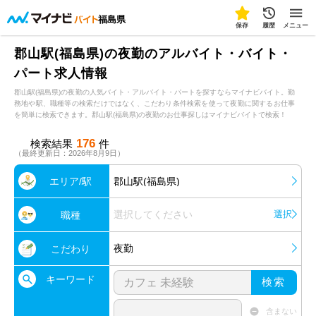
福島県
保存
履歴
メニュー
郡山駅(福島県)の夜勤のアルバイト・バイト・
パート求人情報
郡山駅(福島県)の夜勤の人気バイト・アルバイト・パートを探すならマイナビバイト。勤
務地や駅、職種等の検索だけではなく、こだわり条件検索を使って夜勤に関するお仕事
を簡単に検索できます。郡山駅(福島県)の夜勤のお仕事探しはマイナビバイトで検索！
176
検索結果
件
（最終更新日：2026年8月9日）
エリア/駅
郡山駅(福島県)
選択してください
選択
職種
夜勤
こだわり
キーワード
検索
含まない