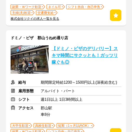
副業・Ｗワーク歓迎
ネイル可
シフト自由・自己申告
主婦(夫)歓迎
交通費支給
株式会社ツクイの求人一覧を見る
ドミノ・ピザ 郡山うねめ通り店
【ドミノ・ピザのデリバリー】ス
キマ時間にサクッとも！ガッツリ
稼ぐも◎
給与
期間限定時給1200～1500円以上(深夜給含む)
雇用形態
アルバイト・パート
シフト
週1日以上 1日3時間以上
アクセス
郡山駅
車8分
大学生歓迎
高校生歓迎
短期（1ヶ月以内OK）
副業・Ｗワーク歓迎
シフト自由・自己申告