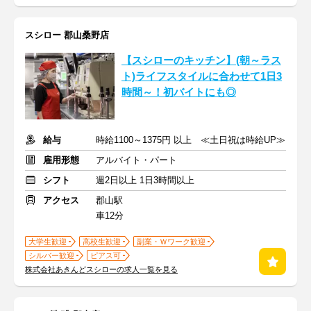
スシロー 郡山桑野店
【スシローのキッチン】(朝～ラス
ト)ライフスタイルに合わせて1日3
時間～！初バイトにも◎
給与
時給1100～1375円 以上 ≪土日祝は時給UP≫
雇用形態
アルバイト・パート
シフト
週2日以上 1日3時間以上
アクセス
郡山駅
車12分
大学生歓迎
高校生歓迎
副業・Ｗワーク歓迎
シルバー歓迎
ピアス可
株式会社あきんどスシローの求人一覧を見る