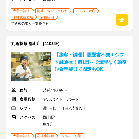
大学生歓迎
副業・Ｗワーク歓迎
シルバー歓迎
未経験者歓迎
髪色自由
すき家の求人一覧を見る
丸亀製麺 郡山店［110289］
【接客・調理】履歴書不要！シフ
ト融通抜！週1日～で無理なく勤務
◎希望曜日で固定もOK
給与
時給1100円～
雇用形態
アルバイト・パート
シフト
週1日以上 1日2時間以上
アクセス
郡山駅
車4分
大学生歓迎
高校生歓迎
シルバー歓迎