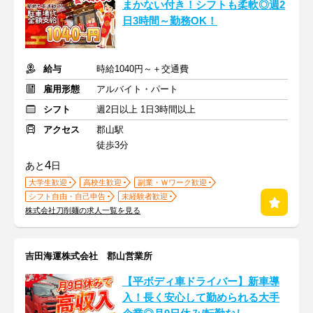
まかない付き！シフトも柔軟◎週2
日3時間～勤務OK！
給与
時給1040円～＋交通費
雇用形態
アルバイト・パート
シフト
週2日以上 1日3時間以上
アクセス
郡山駅
徒歩3分
4
あと
日
大学生歓迎
高校生歓迎
副業・Ｗワーク歓迎
シフト自由・自己申告
未経験者歓迎
株式会社刀削麺の求人一覧を見る
吉田海運株式会社 郡山営業所
【平ボディ車ドライバー】新車導
入！長く安心して勤められる大手