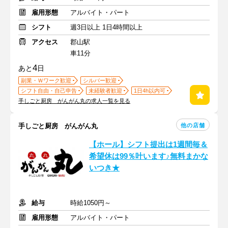
雇用形態
アルバイト・パート
シフト
週3日以上 1日4時間以上
アクセス
郡山駅
車11分
4
あと
日
副業・Ｗワーク歓迎
シルバー歓迎
シフト自由・自己申告
未経験者歓迎
1日4h以内可
手しごと厨房 がんがん丸の求人一覧を見る
他の店舗
手しごと厨房 がんがん丸
【ホール】シフト提出は1週間毎＆
希望休は99％叶います♪無料まかな
いつき★
給与
時給1050円～
雇用形態
アルバイト・パート