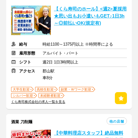
【くら寿司のホール】<週2>夏採用
★思い出もお小遣いもGET♪1日3h
～◎前払いOK(規定有)
給与
時給1100～1375円以上 ※時間帯による
雇用形態
アルバイト・パート
シフト
週2日 1日3時間以上
アクセス
郡山駅
車8分
大学生歓迎
高校生歓迎
副業・Ｗワーク歓迎
シルバー歓迎
未経験者歓迎
くら寿司株式会社の求人一覧を見る
他の店舗
酒菜 刀削麺
【中華料理店スタッフ】絶品無料