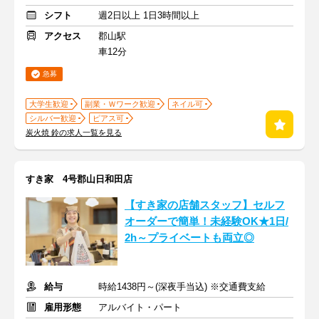
シフト
週2日以上 1日3時間以上
アクセス
郡山駅
車12分
急募
大学生歓迎
副業・Ｗワーク歓迎
ネイル可
シルバー歓迎
ピアス可
炭火焼 鈴の求人一覧を見る
すき家 4号郡山日和田店
【すき家の店舗スタッフ】セルフ
オーダーで簡単！未経験OK★1日/
2h～プライベートも両立◎
給与
時給1438円～(深夜手当込) ※交通費支給
雇用形態
アルバイト・パート