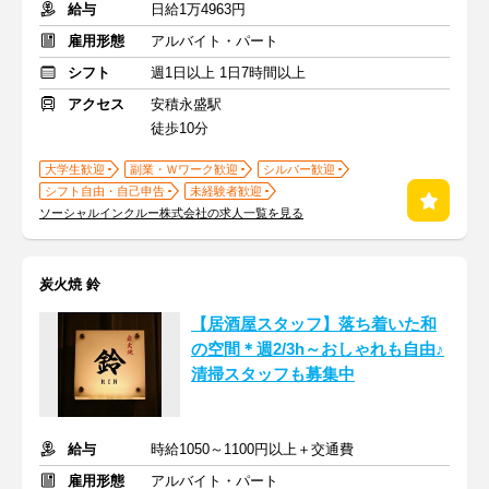
給与
日給1万4963円
雇用形態
アルバイト・パート
シフト
週1日以上 1日7時間以上
アクセス
安積永盛駅
徒歩10分
大学生歓迎
副業・Ｗワーク歓迎
シルバー歓迎
シフト自由・自己申告
未経験者歓迎
ソーシャルインクルー株式会社の求人一覧を見る
炭火焼 鈴
【居酒屋スタッフ】落ち着いた和
の空間＊週2/3h～おしゃれも自由♪
清掃スタッフも募集中
給与
時給1050～1100円以上＋交通費
雇用形態
アルバイト・パート