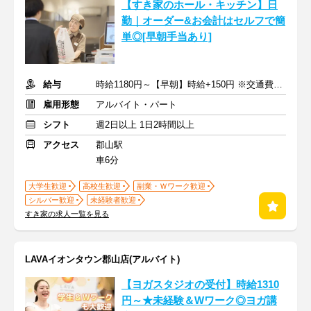
【すき家のホール・キッチン】日
勤｜オーダー&お会計はセルフで簡
単◎[早朝手当あり]
給与
時給1180円～【早朝】時給+150円 ※交通費支給
雇用形態
アルバイト・パート
シフト
週2日以上 1日2時間以上
アクセス
郡山駅
車6分
大学生歓迎
高校生歓迎
副業・Ｗワーク歓迎
シルバー歓迎
未経験者歓迎
すき家の求人一覧を見る
LAVAイオンタウン郡山店(アルバイト)
【ヨガスタジオの受付】時給1310
円～★未経験＆Wワーク◎ヨガ講