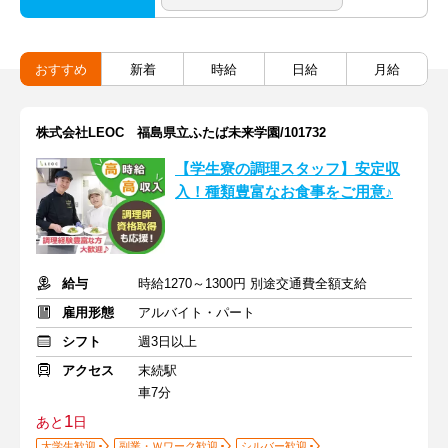
おすすめ
新着
時給
日給
月給
株式会社LEOC 福島県立ふたば未来学園/101732
【学生寮の調理スタッフ】安定収
入！種類豊富なお食事をご用意♪
給与
時給1270～1300円 別途交通費全額支給
雇用形態
アルバイト・パート
シフト
週3日以上
アクセス
末続駅
車7分
1
あと
日
大学生歓迎
副業・Ｗワーク歓迎
シルバー歓迎