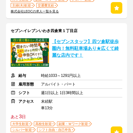
主婦(夫)歓迎
交通費支給
株式会社LEOCの求人一覧を見る
セブン-イレブンいわき四倉東１丁目店
【セブンスタッフ】四ツ倉駅徒歩
圏内！無料駐車場あり★広くて綺
麗な店内です！
給与
時給1033～1291円以上
雇用形態
アルバイト・パート
シフト
週1日以上 1日3時間以上
アクセス
末続駅
車13分
3
あと
日
大学生歓迎
高校生歓迎
副業・Ｗワーク歓迎
シルバー歓迎
シフト自由・自己申告