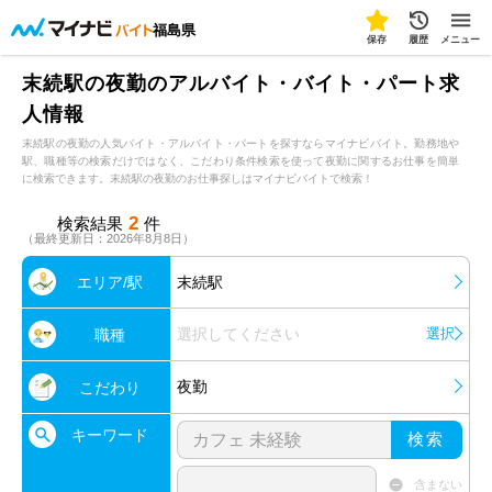
福島県
保存
履歴
メニュー
末続駅の夜勤のアルバイト・バイト・パート求
人情報
末続駅の夜勤の人気バイト・アルバイト・パートを探すならマイナビバイト。勤務地や
駅、職種等の検索だけではなく、こだわり条件検索を使って夜勤に関するお仕事を簡単
に検索できます。末続駅の夜勤のお仕事探しはマイナビバイトで検索！
2
検索結果
件
（最終更新日：2026年8月8日）
エリア/駅
末続駅
選択してください
選択
職種
夜勤
こだわり
キーワード
検索
含まない