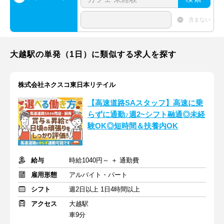
含まない
大越駅の単発（1日）に類似する求人を探す
株式会社ネクスコ東日本リテイル
【高速道路SAスタッフ】高速に乗
らずに通勤♪週2~シフト融通◎未経
験OK◎短時間＆扶養内OK
給与
時給1040円～ ＋ 通勤費
雇用形態
アルバイト・パート
シフト
週2日以上 1日4時間以上
アクセス
大越駅
車9分