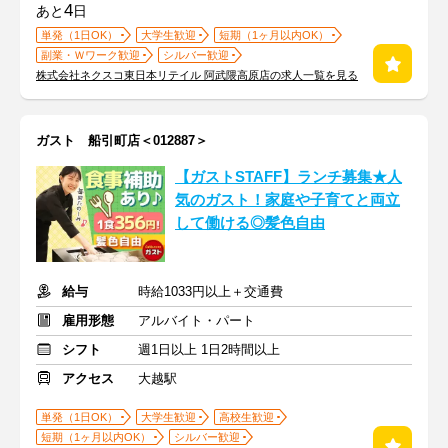
4
あと
日
単発（1日OK）
大学生歓迎
短期（1ヶ月以内OK）
副業・Ｗワーク歓迎
シルバー歓迎
株式会社ネクスコ東日本リテイル 阿武隈高原店の求人一覧を見る
ガスト 船引町店＜012887＞
【ガストSTAFF】ランチ募集★人
気のガスト！家庭や子育てと両立
して働ける◎髪色自由
給与
時給1033円以上＋交通費
雇用形態
アルバイト・パート
シフト
週1日以上 1日2時間以上
アクセス
大越駅
単発（1日OK）
大学生歓迎
高校生歓迎
短期（1ヶ月以内OK）
シルバー歓迎