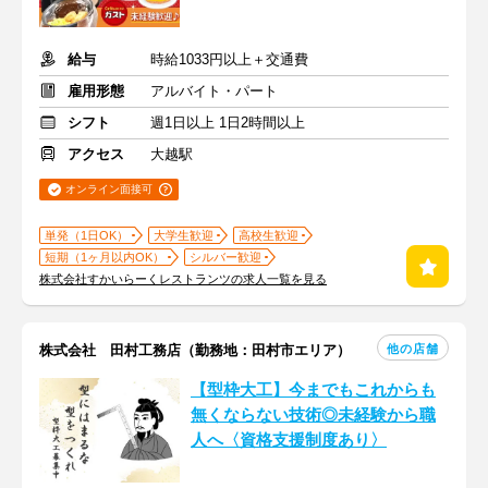
給与
時給1033円以上＋交通費
雇用形態
アルバイト・パート
シフト
週1日以上 1日2時間以上
アクセス
大越駅
オンライン面接可
単発（1日OK）
大学生歓迎
高校生歓迎
短期（1ヶ月以内OK）
シルバー歓迎
株式会社すかいらーくレストランツの求人一覧を見る
他の店舗
株式会社 田村工務店（勤務地：田村市エリア）
【型枠大工】今までもこれからも
無くならない技術◎未経験から職
人へ〈資格支援制度あり〉