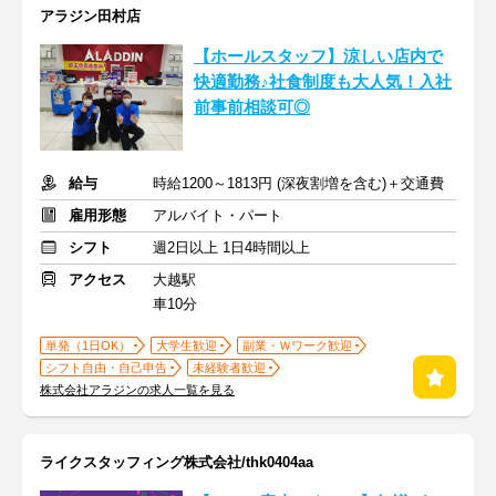
アラジン田村店
【ホールスタッフ】涼しい店内で
快適勤務♪社食制度も大人気！入社
前事前相談可◎
給与
時給1200～1813円 (深夜割増を含む)＋交通費
雇用形態
アルバイト・パート
シフト
週2日以上 1日4時間以上
アクセス
大越駅
車10分
単発（1日OK）
大学生歓迎
副業・Ｗワーク歓迎
シフト自由・自己申告
未経験者歓迎
株式会社アラジンの求人一覧を見る
ライクスタッフィング株式会社/thk0404aa