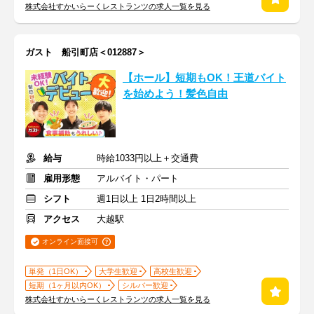
株式会社すかいらーくレストランツの求人一覧を見る
ガスト 船引町店＜012887＞
【ホール】短期もOK！王道バイト
を始めよう！髪色自由
給与
時給1033円以上＋交通費
雇用形態
アルバイト・パート
シフト
週1日以上 1日2時間以上
アクセス
大越駅
オンライン面接可
単発（1日OK）
大学生歓迎
高校生歓迎
短期（1ヶ月以内OK）
シルバー歓迎
株式会社すかいらーくレストランツの求人一覧を見る