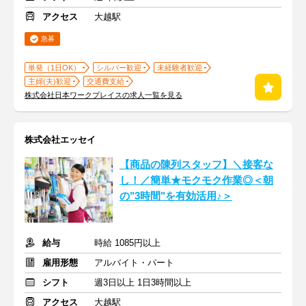
アクセス
大越駅
急募
単発（1日OK）
シルバー歓迎
未経験者歓迎
主婦(夫)歓迎
交通費支給
株式会社日本ワークプレイスの求人一覧を見る
株式会社エッセイ
【商品の陳列スタッフ】＼接客な
し！／簡単★モクモク作業◎＜朝
の"3時間"を有効活用♪＞
給与
時給 1085円以上
雇用形態
アルバイト・パート
シフト
週3日以上 1日3時間以上
アクセス
大越駅