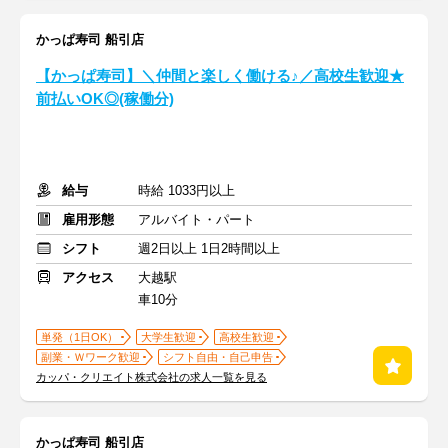
かっぱ寿司 船引店
【かっぱ寿司】＼仲間と楽しく働ける♪／高校生歓迎★
前払いOK◎(稼働分)
給与
時給 1033円以上
雇用形態
アルバイト・パート
シフト
週2日以上 1日2時間以上
アクセス
大越駅
車10分
単発（1日OK）
大学生歓迎
高校生歓迎
副業・Ｗワーク歓迎
シフト自由・自己申告
カッパ・クリエイト株式会社の求人一覧を見る
かっぱ寿司 船引店