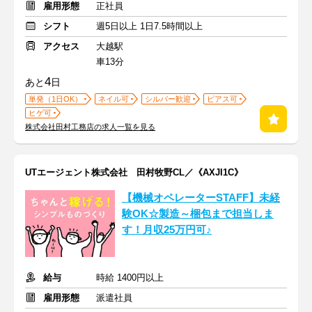
雇用形態
正社員
シフト
週5日以上 1日7.5時間以上
アクセス
大越駅
車13分
4
あと
日
単発（1日OK）
ネイル可
シルバー歓迎
ピアス可
ヒゲ可
株式会社田村工務店の求人一覧を見る
UTエージェント株式会社 田村牧野CL／《AXJI1C》
【機械オペレーターSTAFF】未経
験OK☆製造～梱包まで担当しま
す！月収25万円可♪
給与
時給 1400円以上
雇用形態
派遣社員