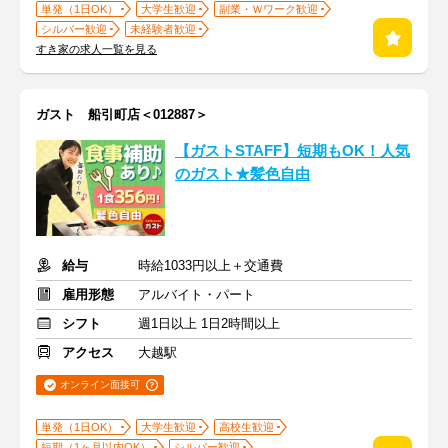
単発（1日OK）
大学生歓迎
副業・Ｗワーク歓迎
シルバー歓迎
未経験者歓迎
すき家の求人一覧を見る
ガスト 船引町店＜012887＞
【ガストSTAFF】短期もOK！人気
のガスト★髪色自由
給与
時給1033円以上＋交通費
雇用形態
アルバイト・パート
シフト
週1日以上 1日2時間以上
アクセス
大越駅
オンライン面接可
単発（1日OK）
大学生歓迎
高校生歓迎
短期（1ヶ月以内OK）
シルバー歓迎