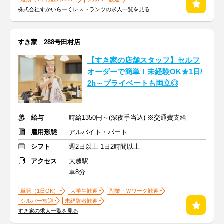
株式会社すかいらーくレストランツの求人一覧を見る
すき家 288号田村店
【すき家の店舗スタッフ】セルフ
オーダーで簡単！未経験OK★1日/
2h～プライベートも両立◎
給与
時給1350円～(深夜手当込) ※交通費支給
雇用形態
アルバイト・パート
シフト
週2日以上 1日2時間以上
アクセス
大越駅
車8分
単発（1日OK）
大学生歓迎
副業・Ｗワーク歓迎
シルバー歓迎
未経験者歓迎
すき家の求人一覧を見る