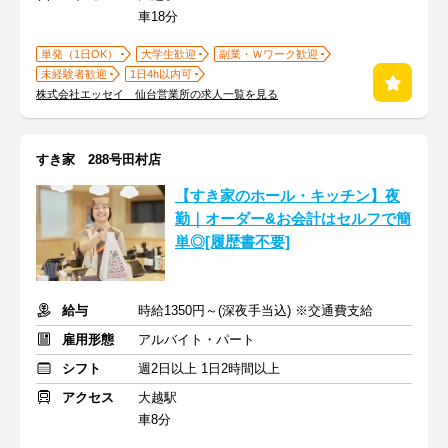
車18分
単発（1日OK）
大学生歓迎
副業・Ｗワーク歓迎
未経験者歓迎
1日4h以内可
株式会社エッセイ 仙台営業所の求人一覧を見る
すき家 288号田村店
【すき家のホール・キッチン】夜
勤｜オーダー&お会計はセルフで簡
単◎[履歴書不要]
給与
時給1350円～(深夜手当込) ※交通費支給
雇用形態
アルバイト・パート
シフト
週2日以上 1日2時間以上
アクセス
大越駅
車8分