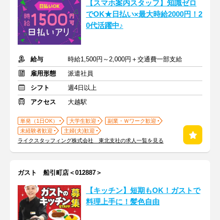
【スマホ案内スタッフ】知識ゼロ
でOK★日払い×最大時給2000円！2
0代活躍中♪
給与
時給1,500円～2,000円＋交通費一部支給
雇用形態
派遣社員
シフト
週4日以上
アクセス
大越駅
単発（1日OK）
大学生歓迎
副業・Ｗワーク歓迎
未経験者歓迎
主婦(夫)歓迎
ライクスタッフィング株式会社 東北支社の求人一覧を見る
ガスト 船引町店＜012887＞
【キッチン】短期もOK！ガストで
料理上手に！髪色自由