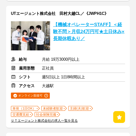
UTエージェント株式会社 田村大越CL／《JWPH1C》
【機械オペレーターSTAFF】＜経
験不問＞月収24万円可★土日休み×
長期休暇あり／
給与
月給 19万3000円以上
雇用形態
正社員
シフト
週5日以上 1日8時間以上
アクセス
大越駅
オンライン面接可
単発（1日OK）
未経験者歓迎
主婦(夫)歓迎
交通費支給
社会保険完備
ＵＴエージェント株式会社の求人一覧を見る