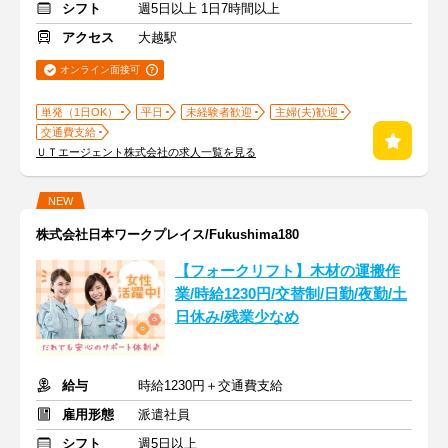
シフト
週5日以上 1日7時間以上
アクセス
大越駅
オンライン面接可
単発（1日OK）
平日
未経験者歓迎
主婦(夫)歓迎
交通費支給
ＵＴエージェント株式会社の求人一覧を見る
NEW
株式会社日本ワークプレイス/Fukushima180
【フォークリフト】木材の運搬作
業/時給1230円/交替制/日勤/夜勤/土
日休み/残業少なめ
給与
時給1230円＋交通費支給
雇用形態
派遣社員
シフト
週5日以上