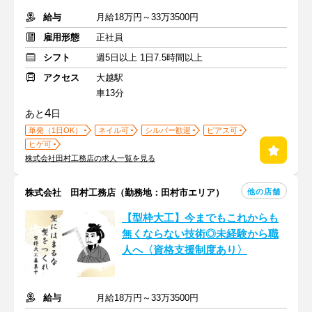
給与
月給18万円～33万3500円
雇用形態
正社員
シフト
週5日以上 1日7.5時間以上
アクセス
大越駅
車13分
4
あと
日
単発（1日OK）
ネイル可
シルバー歓迎
ピアス可
ヒゲ可
株式会社田村工務店の求人一覧を見る
他の店舗
株式会社 田村工務店（勤務地：田村市エリア）
【型枠大工】今までもこれからも
無くならない技術◎未経験から職
人へ〈資格支援制度あり〉
給与
月給18万円～33万3500円