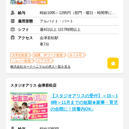
給与
時給1095～1295円（部門・曜日・時間帯による）＋交通費
雇用形態
アルバイト・パート
シフト
週4日以上 1日7時間以上
アクセス
会津若松駅
車7分
大学生歓迎
副業・Ｗワーク歓迎
ネイル可
シルバー歓迎
ピアス可
株式会社ヨークベニマルの求人一覧を見る
スタジオアリス 会津若松店
【スタジオアリスの受付】＜10～1
4時＞11月までの短期★家事・育児
の合間に！扶養内OK♪
給与
時給1080円