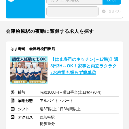
含まない
会津桧原駅の夜勤に類似する求人を探す
はま寿司 会津若松門田店
【はま寿司のキッチン(～17時)】週
3日3H～OK！家事と両立ラクラク
♪お寿司も握らず簡単◎
給与
時給1080円＋曜日手当(土日祝+70円)
雇用形態
アルバイト・パート
シフト
週3日以上 1日3時間以上
アクセス
西若松駅
徒歩15分