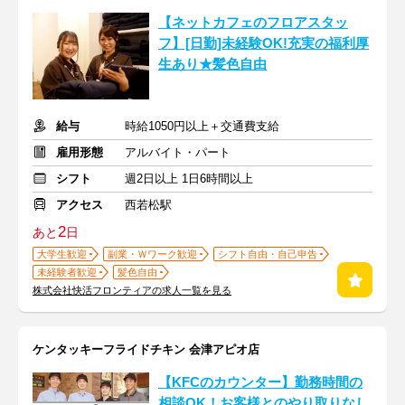
【ネットカフェのフロアスタッ
フ】[日勤]未経験OK!充実の福利厚
生あり★髪色自由
給与
時給1050円以上＋交通費支給
雇用形態
アルバイト・パート
シフト
週2日以上 1日6時間以上
アクセス
西若松駅
2
あと
日
大学生歓迎
副業・Ｗワーク歓迎
シフト自由・自己申告
未経験者歓迎
髪色自由
株式会社快活フロンティアの求人一覧を見る
ケンタッキーフライドチキン 会津アピオ店
【KFCのカウンター】勤務時間の
相談OK！お客様とのやり取りなし