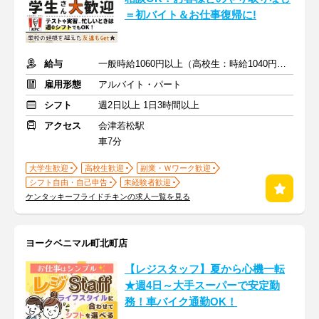
＝初バイト＆お仕事復帰に!
給与
一般時給1060円以上（高校生：時給1040円）+ガソリン代支給
雇用形態
アルバイト・パート
シフト
週2日以上 1日3時間以上
アクセス
会津若松駅
車7分
大学生歓迎
高校生歓迎
副業・Ｗワーク歓迎
シフト自由・自己申告
未経験者歓迎
ケンタッキーフライドチキンの求人一覧を見る
ヨークベニマル町北町店
【レジスタッフ】夏から心機一転
★週4日～大手スーパーで安定勤
務！車バイク通勤OK！