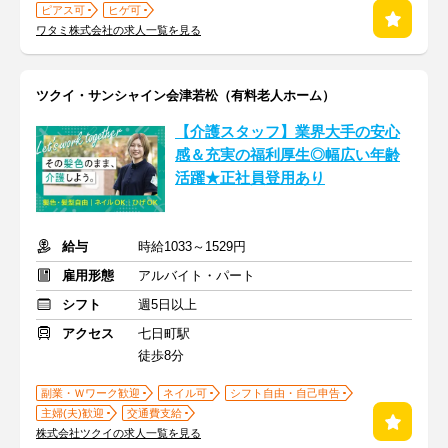
ピアス可
ヒゲ可
ワタミ株式会社の求人一覧を見る
ツクイ・サンシャイン会津若松（有料老人ホーム）
【介護スタッフ】業界大手の安心
感＆充実の福利厚生◎幅広い年齢
活躍★正社員登用あり
給与
時給1033～1529円
雇用形態
アルバイト・パート
シフト
週5日以上
アクセス
七日町駅
徒歩8分
副業・Ｗワーク歓迎
ネイル可
シフト自由・自己申告
主婦(夫)歓迎
交通費支給
株式会社ツクイの求人一覧を見る