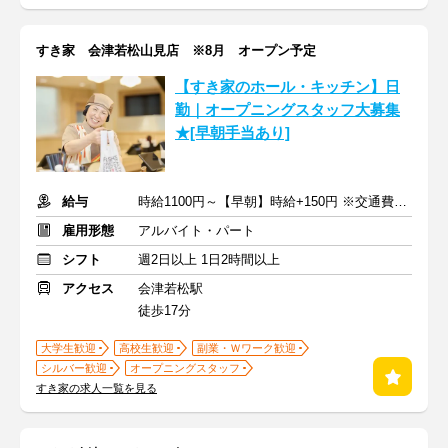
すき家 会津若松山見店 ※8月 オープン予定
【すき家のホール・キッチン】日
勤｜オープニングスタッフ大募集
★[早朝手当あり]
給与
時給1100円～【早朝】時給+150円 ※交通費支給
雇用形態
アルバイト・パート
シフト
週2日以上 1日2時間以上
アクセス
会津若松駅
徒歩17分
大学生歓迎
高校生歓迎
副業・Ｗワーク歓迎
シルバー歓迎
オープニングスタッフ
すき家の求人一覧を見る