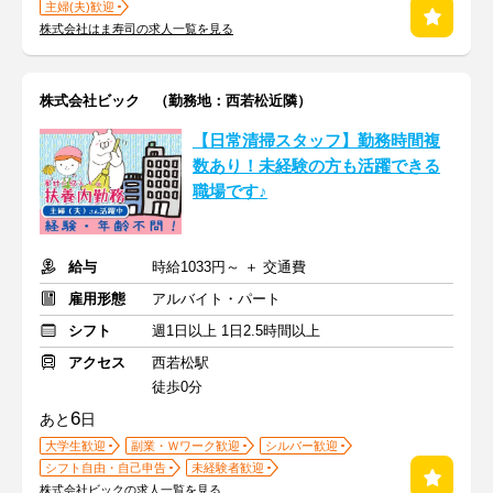
主婦(夫)歓迎
株式会社はま寿司の求人一覧を見る
株式会社ビック （勤務地：西若松近隣）
【日常清掃スタッフ】勤務時間複
数あり！未経験の方も活躍できる
職場です♪
給与
時給1033円～ ＋ 交通費
雇用形態
アルバイト・パート
シフト
週1日以上 1日2.5時間以上
アクセス
西若松駅
徒歩0分
6
あと
日
大学生歓迎
副業・Ｗワーク歓迎
シルバー歓迎
シフト自由・自己申告
未経験者歓迎
株式会社ビックの求人一覧を見る