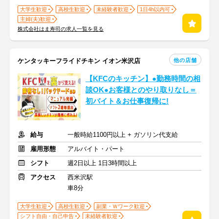
大学生歓迎
高校生歓迎
未経験者歓迎
1日4h以内可
主婦(夫)歓迎
株式会社はま寿司の求人一覧を見る
他の店舗
ケンタッキーフライドチキン イオン米沢店
【KFCのキッチン】●勤務時間の相
談OK●お客様とのやり取りなし＝
初バイト＆お仕事復帰に!
給与
一般時給1100円以上 + ガソリン代支給
雇用形態
アルバイト・パート
シフト
週2日以上 1日3時間以上
アクセス
西米沢駅
車8分
大学生歓迎
高校生歓迎
副業・Ｗワーク歓迎
シフト自由・自己申告
未経験者歓迎