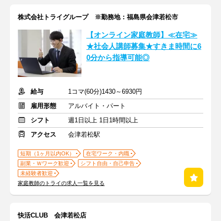
株式会社トライグループ ※勤務地：福島県会津若松市
【オンライン家庭教師】≪在宅≫
★社会人講師募集★すきま時間に6
0分から指導可能◎
給与
1コマ(60分)1430～6930円
雇用形態
アルバイト・パート
シフト
週1日以上 1日1時間以上
アクセス
会津若松駅
短期（1ヶ月以内OK）
在宅ワーク・内職
副業・Ｗワーク歓迎
シフト自由・自己申告
未経験者歓迎
家庭教師のトライの求人一覧を見る
快活CLUB 会津若松店