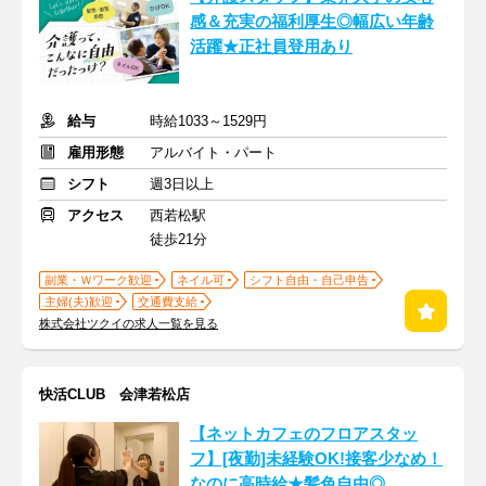
感＆充実の福利厚生◎幅広い年齢
活躍★正社員登用あり
給与
時給1033～1529円
雇用形態
アルバイト・パート
シフト
週3日以上
アクセス
西若松駅
徒歩21分
副業・Ｗワーク歓迎
ネイル可
シフト自由・自己申告
主婦(夫)歓迎
交通費支給
株式会社ツクイの求人一覧を見る
快活CLUB 会津若松店
【ネットカフェのフロアスタッ
フ】[夜勤]未経験OK!接客少なめ！
なのに高時給★髪色自由◎