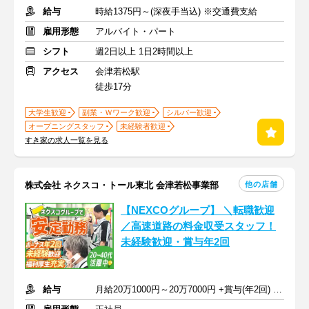
給与
時給1375円～(深夜手当込) ※交通費支給
雇用形態
アルバイト・パート
シフト
週2日以上 1日2時間以上
アクセス
会津若松駅
徒歩17分
大学生歓迎
副業・Ｗワーク歓迎
シルバー歓迎
オープニングスタッフ
未経験者歓迎
すき家の求人一覧を見る
他の店舗
株式会社 ネクスコ・トール東北 会津若松事業部
【NEXCOグループ】 ＼転職歓迎
／高速道路の料金収受スタッフ！
未経験歓迎・賞与年2回
給与
月給20万1000円～20万7000円 +賞与(年2回) + 交通費その他諸手当