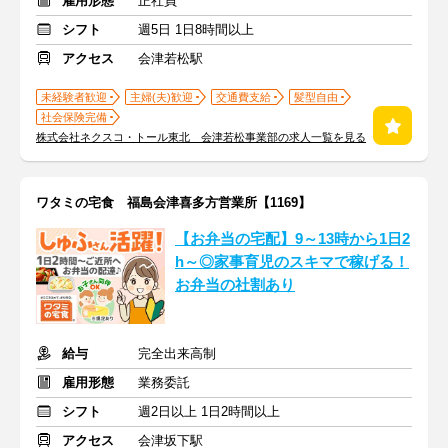
雇用形態
正社員
シフト
週5日 1日8時間以上
アクセス
会津若松駅
未経験者歓迎
主婦(夫)歓迎
交通費支給
髪型自由
社会保険完備
株式会社ネクスコ・トール東北 会津若松事業部の求人一覧を見る
ワタミの宅食 福島会津喜多方営業所【1169】
【お弁当の宅配】9～13時から1日2
h～◎家事育児のスキマで稼げる！
お弁当の社割あり
給与
完全出来高制
雇用形態
業務委託
シフト
週2日以上 1日2時間以上
アクセス
会津坂下駅