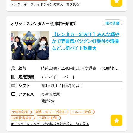
ケンタッキーフライドチキンの求人一覧を見る
他の店舗
オリックスレンタカー 会津若松駅前店
【レンタカーSTAFF】みんな穏や
かで雰囲気バツグン◎受付や清掃
など…初バイト歓迎★
給与
時給1040～1140円以上＋交通費 ※18時以降/土日祝は時給UP
雇用形態
アルバイト・パート
シフト
週3日以上 1日5時間以上
アクセス
会津若松駅
徒歩2分
大学生歓迎
副業・Ｗワーク歓迎
シルバー歓迎
未経験者歓迎
主婦(夫)歓迎
オリックスレンタカー栃木株式会社の求人一覧を見る