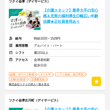
ツクイ会津（デイサービス）
【介護スタッフ】業界大手の安心
感＆充実の福利厚生◎幅広い年齢
活躍★正社員登用あり
給与
時給1033～1529円
雇用形態
アルバイト・パート
シフト
週1日以上
アクセス
会津若松駅
徒歩11分
副業・Ｗワーク歓迎
ネイル可
シフト自由・自己申告
主婦(夫)歓迎
交通費支給
株式会社ツクイの求人一覧を見る
ツクイ会津古川町（デイサービス）
【介護スタッフ】業界大手の安心