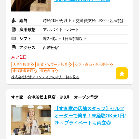
給与
時給1050円以上＋交通費支給 ※22～翌5時は時給1313円
雇用形態
アルバイト・パート
シフト
週2日以上 1日6時間以上
アクセス
西若松駅
2
あと
日
大学生歓迎
副業・Ｗワーク歓迎
シフト自由・自己申告
未経験者歓迎
髪色自由
株式会社快活フロンティアの求人一覧を見る
すき家 会津若松山見店 ※8月 オープン予定
【すき家の店舗スタッフ】セルフ
オーダーで簡単！未経験OK★1日/
2h～プライベートも両立◎