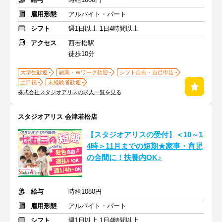
雇用形態
アルバイト・パート
シフト
週1日以上 1日4時間以上
アクセス
西若松駅
徒歩10分
大学生歓迎
副業・Ｗワーク歓迎
シフト自由・自己申告
土日祝
未経験者歓迎
株式会社スタジオアリスの求人一覧を見る
スタジオアリス 会津若松店
【スタジオアリスの受付】＜10～1
4時＞11月までの短期★家事・育児
の合間に！扶養内OK♪
給与
時給1080円
雇用形態
アルバイト・パート
シフト
週1日以上 1日4時間以上