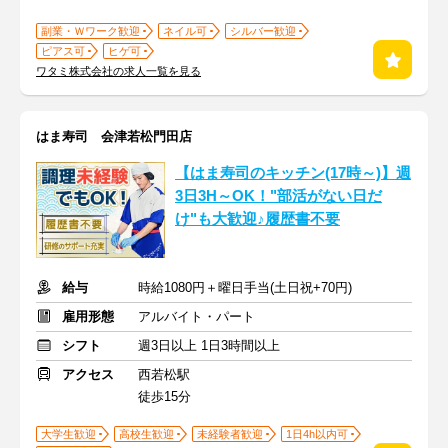
副業・Ｗワーク歓迎
ネイル可
シルバー歓迎
ピアス可
ヒゲ可
ワタミ株式会社の求人一覧を見る
はま寿司 会津若松門田店
【はま寿司のキッチン(17時～)】週
3日3H～OK！"部活がない日だ
け"も大歓迎♪履歴書不要
給与
時給1080円＋曜日手当(土日祝+70円)
雇用形態
アルバイト・パート
シフト
週3日以上 1日3時間以上
アクセス
西若松駅
徒歩15分
大学生歓迎
高校生歓迎
未経験者歓迎
1日4h以内可