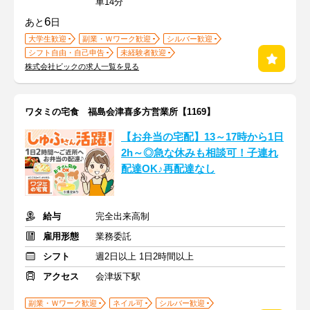
車14分
6
あと
日
大学生歓迎
副業・Ｗワーク歓迎
シルバー歓迎
シフト自由・自己申告
未経験者歓迎
株式会社ビックの求人一覧を見る
ワタミの宅食 福島会津喜多方営業所【1169】
【お弁当の宅配】13～17時から1日
2h～◎急な休みも相談可！子連れ
配達OK♪再配達なし
給与
完全出来高制
雇用形態
業務委託
シフト
週2日以上 1日2時間以上
アクセス
会津坂下駅
副業・Ｗワーク歓迎
ネイル可
シルバー歓迎