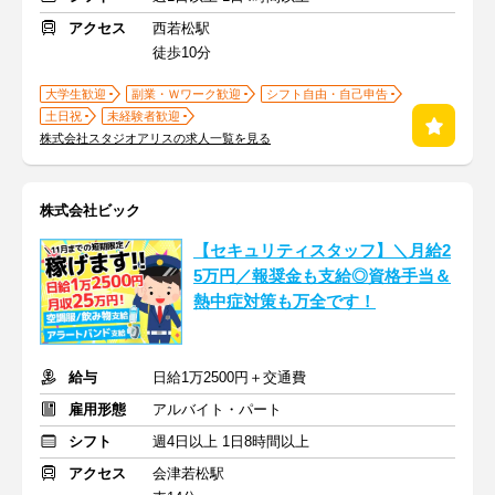
アクセス
西若松駅
徒歩10分
大学生歓迎
副業・Ｗワーク歓迎
シフト自由・自己申告
土日祝
未経験者歓迎
株式会社スタジオアリスの求人一覧を見る
株式会社ビック
【セキュリティスタッフ】＼月給2
5万円／報奨金も支給◎資格手当＆
熱中症対策も万全です！
給与
日給1万2500円＋交通費
雇用形態
アルバイト・パート
シフト
週4日以上 1日8時間以上
アクセス
会津若松駅