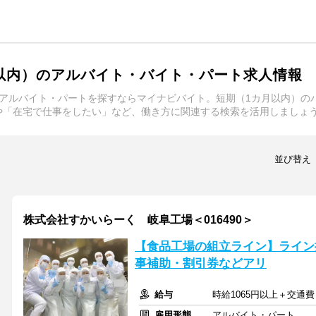
以内）のアルバイト・バイト・パート求人情報
アルバイト・パートを探すならマイナビバイト。短期（1カ月以内）の
や「在宅で仕事をしたい」など、働き方に関連する検索を活用しましょ
並び替え
株式会社すかいらーく 岐阜工場＜016490＞
【食品工場の組立ライン】ライン
事補助・割引券などアリ
給与
時給1065円以上＋交通費
雇用形態
アルバイト・パート