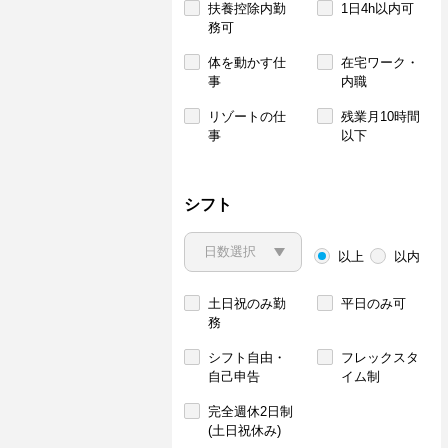
扶養控除内勤
1日4h以内可
務可
体を動かす仕
在宅ワーク・
事
内職
リゾートの仕
残業月10時間
事
以下
シフト
以上
以内
土日祝のみ勤
平日のみ可
務
シフト自由・
フレックスタ
自己申告
イム制
完全週休2日制
(土日祝休み)