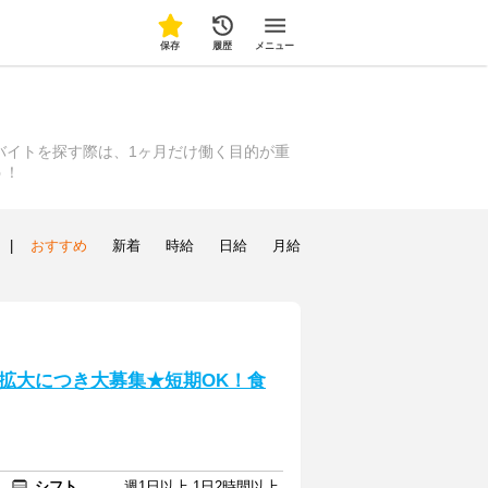
保存
履歴
メニュー
バイトを探す際は、1ヶ月だけ働く目的が重
う！
|
おすすめ
新着
時給
日給
月給
拡大につき大募集★短期OK！食
シフト
週1日以上 1日2時間以上