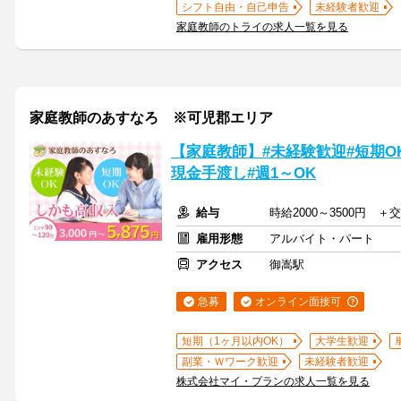
シフト自由・自己申告
未経験者歓迎
家庭教師のトライの求人一覧を見る
家庭教師のあすなろ ※可児郡エリア
【家庭教師】#未経験歓迎#短期OK
現金手渡し#週1～OK
給与
時給2000～3500円 
雇用形態
アルバイト・パート
アクセス
御嵩駅
急募
オンライン面接可
短期（1ヶ月以内OK）
大学生歓迎
副業・Ｗワーク歓迎
未経験者歓迎
株式会社マイ・プランの求人一覧を見る