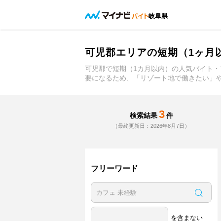
岐阜県
可児郡エリアの短期（1ヶ月
可児郡で短期（1カ月以内）の人気バイト・
要になるため、「リゾート地で働きたい」
3
検索結果
件
（最終更新日：2026年8月7日）
フリーワード
を含まない