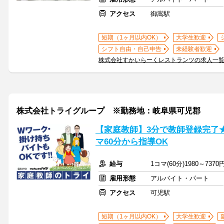
アクセス
御嵩駅
短期（1ヶ月以内OK）
大学生歓迎
シフト自由・自己申告
未経験者歓迎
株式会社すかいらーくレストランツの求人一
株式会社トライグループ ※勤務地：岐阜県可児郡
【家庭教師】3分で教師登録完了
マ60分から指導OK
給与
1コマ(60分)1980～7370
雇用形態
アルバイト・パート
アクセス
可児駅
短期（1ヶ月以内OK）
大学生歓迎