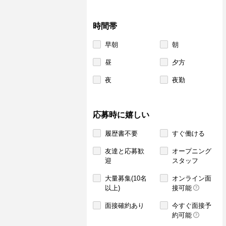
時間帯
早朝
朝
昼
夕方
夜
夜勤
応募時に嬉しい
履歴書不要
すぐ働ける
友達と応募歓
オープニング
迎
スタッフ
大量募集(10名
オンライン面
以上)
接可能
面接確約あり
今すぐ面接予
約可能