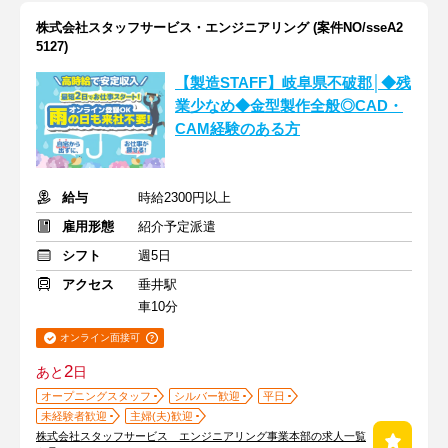
株式会社スタッフサービス・エンジニアリング (案件NO/sseA2
5127)
【製造STAFF】岐阜県不破郡│◆残
業少なめ◆金型製作全般◎CAD・
CAM経験のある方
給与
時給2300円以上
雇用形態
紹介予定派遣
シフト
週5日
アクセス
垂井駅
車10分
オンライン面接可
2
あと
日
オープニングスタッフ
シルバー歓迎
平日
未経験者歓迎
主婦(夫)歓迎
株式会社スタッフサービス エンジニアリング事業本部の求人一覧