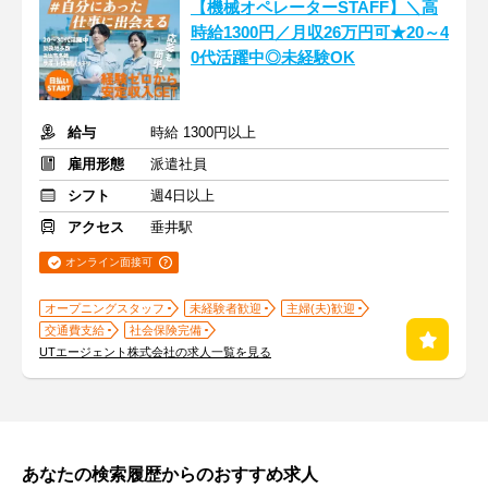
【機械オペレーターSTAFF】＼高
時給1300円／月収26万円可★20～4
0代活躍中◎未経験OK
給与
時給 1300円以上
雇用形態
派遣社員
シフト
週4日以上
アクセス
垂井駅
オンライン面接可
オープニングスタッフ
未経験者歓迎
主婦(夫)歓迎
交通費支給
社会保険完備
UTエージェント株式会社の求人一覧を見る
あなたの検索履歴からのおすすめ求人