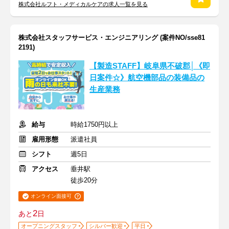
株式会社ルフト・メディカルケアの求人一覧を見る
株式会社スタッフサービス・エンジニアリング (案件NO/sse81
2191)
【製造STAFF】岐阜県不破郡│《即
日案件☆》航空機部品の装備品の
生産業務
給与
時給1750円以上
雇用形態
派遣社員
シフト
週5日
アクセス
垂井駅
徒歩20分
オンライン面接可
2
あと
日
オープニングスタッフ
シルバー歓迎
平日