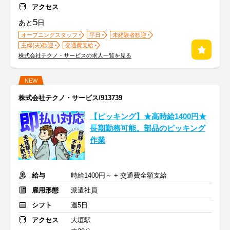
アクセス
5
あと
日
オープニングスタッフ
平日
未経験者歓迎
主婦(夫)歓迎
交通費支給
株式会社テクノ・サービスの求人一覧を見る
NEW
株式会社テクノ・サービス/913739
【ピッキング】★高時給1400円★
長期勤務可能。部品のピッキング
作業
給与
時給1400円～ + 交通費全額支給
雇用形態
派遣社員
シフト
週5日
アクセス
大垣駅