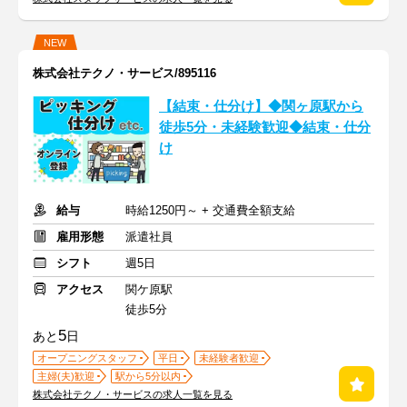
NEW
株式会社テクノ・サービス/895116
【結束・仕分け】◆関ヶ原駅から
徒歩5分・未経験歓迎◆結束・仕分
け
給与
時給1250円～ + 交通費全額支給
雇用形態
派遣社員
シフト
週5日
アクセス
関ケ原駅
徒歩5分
5
あと
日
オープニングスタッフ
平日
未経験者歓迎
主婦(夫)歓迎
駅から5分以内
株式会社テクノ・サービスの求人一覧を見る