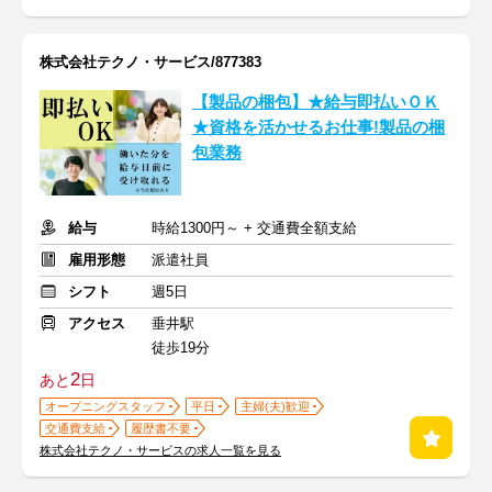
株式会社テクノ・サービス/877383
【製品の梱包】★給与即払いＯＫ
★資格を活かせるお仕事!製品の梱
包業務
給与
時給1300円～ + 交通費全額支給
雇用形態
派遣社員
シフト
週5日
アクセス
垂井駅
徒歩19分
2
あと
日
オープニングスタッフ
平日
主婦(夫)歓迎
交通費支給
履歴書不要
株式会社テクノ・サービスの求人一覧を見る