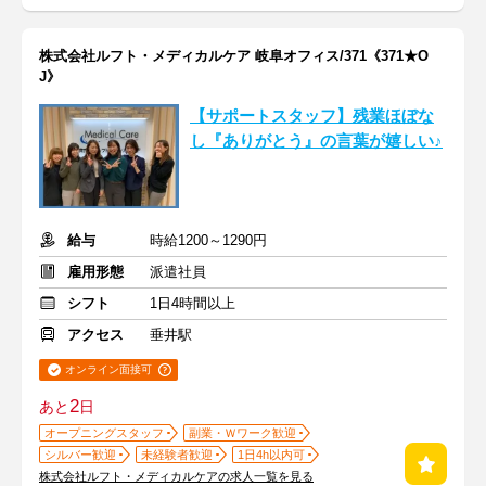
株式会社ルフト・メディカルケア 岐阜オフィス/371《371★O
J》
【サポートスタッフ】残業ほぼな
し『ありがとう』の言葉が嬉しい♪
給与
時給1200～1290円
雇用形態
派遣社員
シフト
1日4時間以上
アクセス
垂井駅
オンライン面接可
2
あと
日
オープニングスタッフ
副業・Ｗワーク歓迎
シルバー歓迎
未経験者歓迎
1日4h以内可
株式会社ルフト・メディカルケアの求人一覧を見る