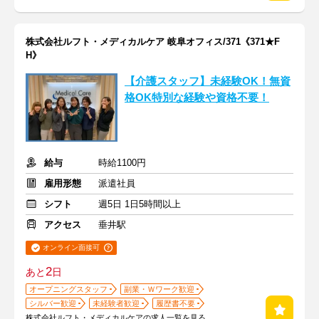
株式会社ルフト・メディカルケア 岐阜オフィス/371《371★F
H》
【介護スタッフ】未経験OK！無資
格OK特別な経験や資格不要！
給与
時給1100円
雇用形態
派遣社員
シフト
週5日 1日5時間以上
アクセス
垂井駅
オンライン面接可
2
あと
日
オープニングスタッフ
副業・Ｗワーク歓迎
シルバー歓迎
未経験者歓迎
履歴書不要
株式会社ルフト・メディカルケアの求人一覧を見る