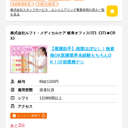
未経験者歓迎
主婦(夫)歓迎
株式会社スタッフサービス エンジニアリング事業本部の求人一覧
を見る
株式会社ルフト・メディカルケア 岐阜オフィス/371《371★CR
X》
【看護助手】残業ほぼなし！無資
格OK医療業界未経験もちろんO
K！/介助業務ナシ
給与
時給1150円
雇用形態
派遣社員
シフト
1日8時間以上
アクセス
オンライン面接可
2
あと
日