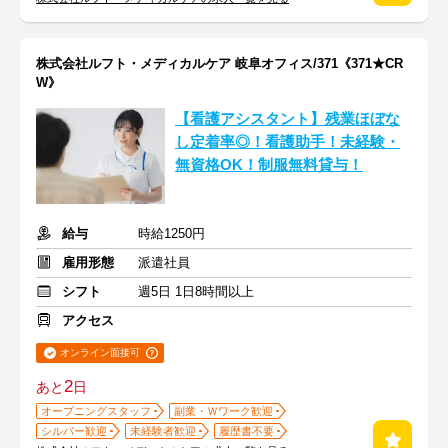
株式会社ルフト・メディカルケア 岐阜オフィス/371《371★CR
W》
【看護アシスタント】残業ほぼな
し定着率◎！看護助手！未経験・
無資格OK！制服無料貸与！
給与
時給1250円
雇用形態
派遣社員
シフト
週5日 1日8時間以上
アクセス
オンライン面接可
2
あと
日
オープニングスタッフ
副業・Ｗワーク歓迎
シルバー歓迎
未経験者歓迎
履歴書不要