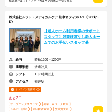
株式会社ルフト・メディカルケアの求人一覧を見る
株式会社ルフト・メディカルケア 岐阜オフィス/371《371★S
D》
【老人ホーム利用者様のサポート
スタッフ】残業ほぼなし老人ホー
ムでのお手伝いスタッフ募
給与
時給1200～1290円
雇用形態
派遣社員
シフト
1日8時間以上
アクセス
垂井駅
オンライン面接可
2
あと
日
オープニングスタッフ
副業・Ｗワーク歓迎
シルバー歓迎
未経験者歓迎
交通費支給