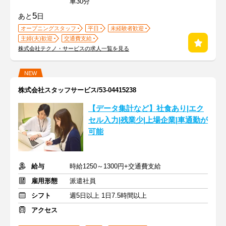
車30分
5
あと
日
オープニングスタッフ
平日
未経験者歓迎
主婦(夫)歓迎
交通費支給
株式会社テクノ・サービスの求人一覧を見る
NEW
株式会社スタッフサービス/53-04415238
【データ集計など】社食あり|エク
セル入力|残業少|上場企業|車通勤が
可能
給与
時給1250～1300円+交通費支給
雇用形態
派遣社員
シフト
週5日以上 1日7.5時間以上
アクセス