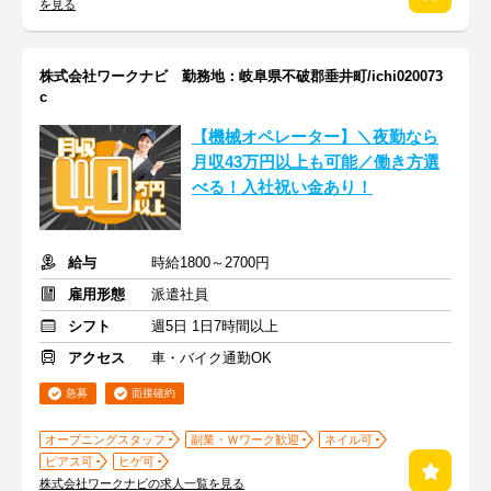
を見る
株式会社ワークナビ 勤務地：岐阜県不破郡垂井町/ichi020073
c
【機械オペレーター】＼夜勤なら
月収43万円以上も可能／働き方選
べる！入社祝い金あり！
給与
時給1800～2700円
雇用形態
派遣社員
シフト
週5日 1日7時間以上
アクセス
車・バイク通勤OK
急募
面接確約
オープニングスタッフ
副業・Ｗワーク歓迎
ネイル可
ピアス可
ヒゲ可
株式会社ワークナビの求人一覧を見る