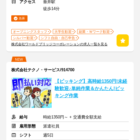
アクセス
垂井駅
徒歩14分
急募
オープニングスタッフ
大学生歓迎
副業・Ｗワーク歓迎
シルバー歓迎
シフト自由・自己申告
株式会社ワールドブリッジコーポレーションの求人一覧を見る
NEW
株式会社テクノ・サービス/914700
【ピッキング】高時給1350円!未経
験歓迎♪単純作業＆かんたん!ピッ
キング作業
給与
時給1350円～ + 交通費全額支給
雇用形態
派遣社員
シフト
週5日