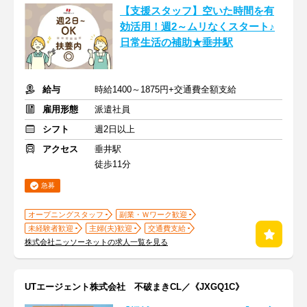
【支援スタッフ】空いた時間を有
効活用！週2～ムリなくスタート♪
日常生活の補助★垂井駅
給与
時給1400～1875円+交通費全額支給
雇用形態
派遣社員
シフト
週2日以上
アクセス
垂井駅
徒歩11分
急募
オープニングスタッフ
副業・Ｗワーク歓迎
未経験者歓迎
主婦(夫)歓迎
交通費支給
株式会社ニッソーネットの求人一覧を見る
UTエージェント株式会社 不破まきCL／《JXGQ1C》