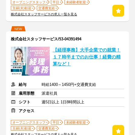
オープニングスタッフ
平日
未経験者歓迎
主婦(夫)歓迎
交通費支給
株式会社スタッフサービスの求人一覧を見る
NEW
株式会社スタッフサービス/53-04391494
【経理事務】大手企業での就業！
１７時半までのお仕事！経費の精
算など！
給与
時給1400～1450円+交通費支給
雇用形態
派遣社員
シフト
週5日以上 1日8時間以上
アクセス
オープニングスタッフ
平日
未経験者歓迎
主婦(夫)歓迎
交通費支給
株式会社スタッフサービスの求人一覧を見る