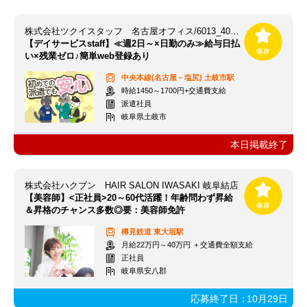
株式会社ツクイスタッフ 名古屋オフィス/6013_403515
【デイサービスstaff】≪週2日～×日勤のみ≫給与日払
い×残業ゼロ♪簡単web登録あり
中央本線(名古屋－塩尻)
土岐市駅
時給1450～1700円+交通費支給
派遣社員
岐阜県土岐市
本日掲載終了
株式会社ハクブン HAIR SALON IWASAKI 岐阜結店
【美容師】<正社員>20～60代活躍！年齢問わず昇給
＆昇格のチャンス多数◎要：美容師免許
樽見鉄道
東大垣駅
月給22万円～40万円 ＋交通費全額支給
正社員
岐阜県安八郡
応募終了日：
10月29日