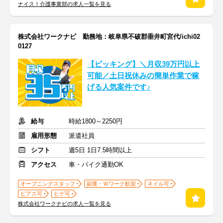
ナイス！介護事業部の求人一覧を見る
株式会社ワークナビ 勤務地：岐阜県不破郡垂井町宮代/ichi02
0127
【ピッキング】＼月収39万円以上
可能／土日祝休みの簡単作業で稼
げる人気案件です♪
給与
時給1800～2250円
雇用形態
派遣社員
シフト
週5日 1日7.5時間以上
アクセス
車・バイク通勤OK
オープニングスタッフ
副業・Ｗワーク歓迎
ネイル可
ピアス可
ヒゲ可
株式会社ワークナビの求人一覧を見る