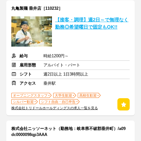
丸亀製麺 垂井店［110232］
【接客・調理】週2日～で無理なく
勤務◎希望曜日で固定もOK!!
給与
時給1200円～
雇用形態
アルバイト・パート
シフト
週2日以上 1日3時間以上
アクセス
垂井駅
オープニングスタッフ
大学生歓迎
高校生歓迎
シルバー歓迎
シフト自由・自己申告
株式会社トリドールホールディングスの求人一覧を見る
株式会社ニッソーネット（勤務地：岐阜県不破郡垂井町）/a09
dc0000098qp3AAA