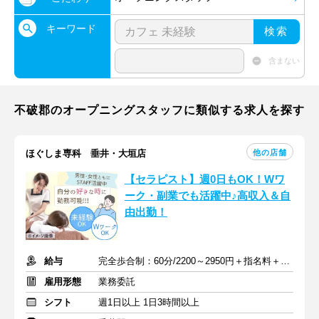
キーワード
検索
含まない
不破郡のオープニングスタッフに類似する求人を探す
他の店舗
ほぐしま専科 垂井・大垣店
【セラピスト】週0日もOK！Wワ
ーク・副業でも活躍中♪高収入＆自
由出勤！
給与
完全歩合制：60分/2200～2950円＋指名料＋インセンティブ
雇用形態
業務委託
シフト
週1日以上 1日3時間以上