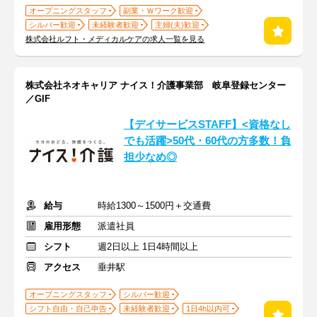
オープニングスタッフ
副業・Ｗワーク歓迎
シルバー歓迎
未経験者歓迎
主婦(夫)歓迎
株式会社ルフト・メディカルケアの求人一覧を見る
株式会社ネオキャリア ナイス！介護事業部 岐阜登録センター
／GIF
【デイサービスSTAFF】<資格なし
でも活躍>50代・60代の方多数！負
担少なめ◎
給与
時給1300～1500円＋交通費
雇用形態
派遣社員
シフト
週2日以上 1日4時間以上
アクセス
垂井駅
オープニングスタッフ
シルバー歓迎
シフト自由・自己申告
未経験者歓迎
1日4h以内可