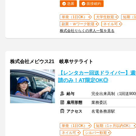
急募
面接確約
単発（1日OK）
大学生歓迎
短期（
副業・Ｗワーク歓迎
ネイル可
株式会社りらくの求人一覧を見る
株式会社メビウス21 岐阜サテライト
【レンタカー回送ドライバー】週
請のみ！AT限定OK◎
給与
完全出来高制（1回送900
雇用形態
業務委託
アクセス
名電各務原駅
単発（1日OK）
短期（1ヶ月以内OK）
ネイル可
シルバー歓迎