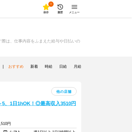
0
保存
履歴
メニュー
す際は、仕事内容をふまえた給与や日払いの
|
おすすめ
新着
時給
日給
月給
他の店舗
、1日1hOK！◎最高収入3510円
,510円