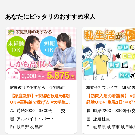
あなたにピッタリのおすすめ求人
家庭教師のあすなろ ※羽島市エリア
【家庭教師】#未経験歓迎#短期
【訪問入浴の看護師】≪
OK #高時給で稼げる #大学生歓
経験OK≫"単発1日"⇒好
迎 #現金手渡し#週1～OK
日・曜日で勤務★給与当
時給2000～3500円 ＋交通費規定支給
時給2200～3300円+交
アルバイト・パート
派遣社員
岐阜県 羽島市
岐阜県 岐阜市 岐阜駅