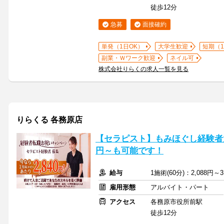
徒歩12分
急募
面接確約
単発（1日OK）
大学生歓迎
短期（
副業・Ｗワーク歓迎
ネイル可
株式会社りらくの求人一覧を見る
りらくる 各務原店
【セラピスト】もみほぐし経験者大
円～も可能です！
給与
1施術(60分)：2,088円～3
雇用形態
アルバイト・パート
アクセス
各務原市役所前駅
徒歩12分