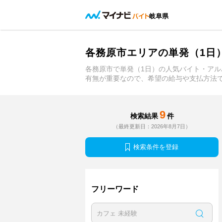
岐阜県
各務原市エリアの単発（1日
各務原市で単発（1日）の人気バイト・ア
有無が重要なので、希望の給与や支払方法
9
検索結果
件
（最終更新日：2026年8月7日）
検索条件を登録
フリーワード