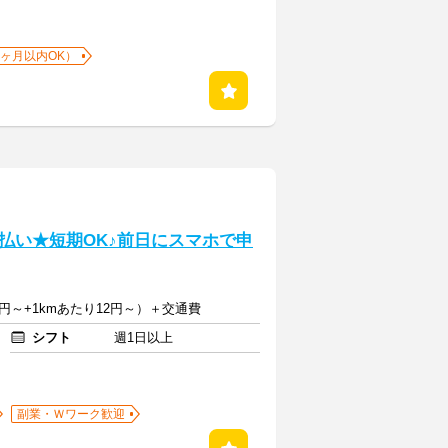
1ヶ月以内OK）
払い★短期OK♪前日にスマホで申
円～+1kmあたり12円～）＋交通費
シフト
週1日以上
副業・Ｗワーク歓迎