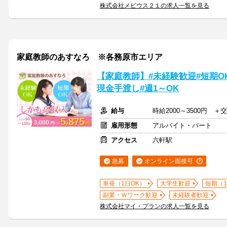
株式会社メビウス２１の求人一覧を見る
家庭教師のあすなろ ※各務原市エリア
【家庭教師】#未経験歓迎#短期OK
現金手渡し#週1～OK
給与
時給2000～3500円 
雇用形態
アルバイト・パート
アクセス
六軒駅
急募
オンライン面接可
単発（1日OK）
大学生歓迎
短期（
副業・Ｗワーク歓迎
未経験者歓迎
株式会社マイ・プランの求人一覧を見る