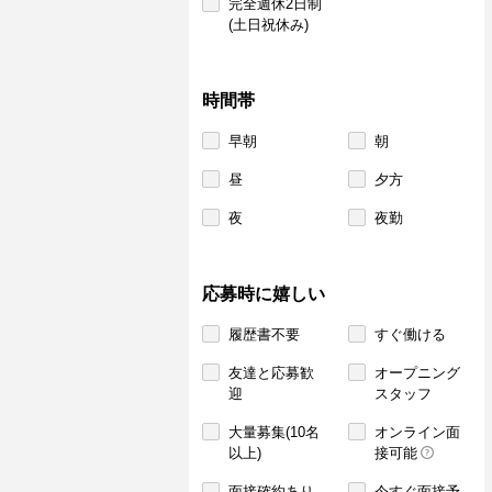
完全週休2日制
(土日祝休み)
時間帯
早朝
朝
昼
夕方
夜
夜勤
応募時に嬉しい
履歴書不要
すぐ働ける
友達と応募歓
オープニング
迎
スタッフ
大量募集(10名
オンライン面
以上)
接可能
面接確約あり
今すぐ面接予