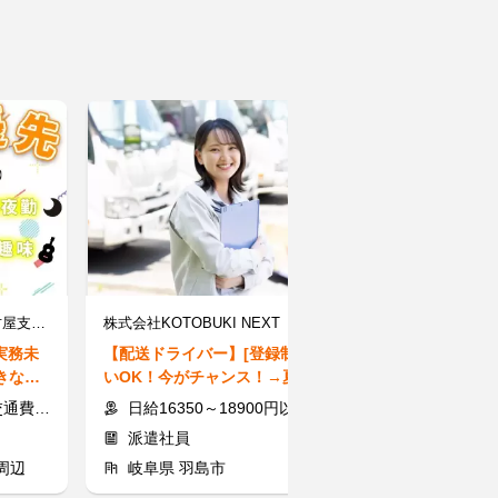
株式会社ブレイブ MD名古屋支店/MD23
株式会社KOTOBUKI NEXT ※勤務地：羽島市エリア
実務未
【配送ドライバー】[登録制]日払
【レンタカー回
きな
いOK！今がチャンス！→夏は新
週払い★短期O
日払い
規高収入案件たくさん♪
で申請のみ！A
通費全額
日給16350～18900円以上＋交通費規定支給
完全出来高制（1回送900円～
派遣社員
業務委託
周辺
岐阜県 羽島市
岐阜県 大垣