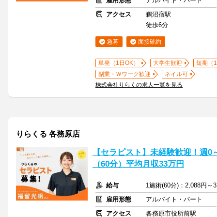
雇用形態
アルバイト・パート
アクセス
鵜沼宿駅
徒歩6分
急募
面接確約
単発（1日OK）
大学生歓迎
短期（
副業・Ｗワーク歓迎
ネイル可
株式会社りらくの求人一覧を見る
りらくる 各務原店
【セラピスト】未経験歓迎！週0～5
（60分）平均月収33万円
給与
1施術(60分)：2,088円～3
雇用形態
アルバイト・パート
アクセス
各務原市役所前駅