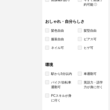
約可能
おしゃれ・自分らしさ
髪色自由
髪型自由
服装自由
ピアス可
ネイル可
ヒゲ可
環境
駅から5分以内
車通勤可
バイク/自転車
英語力・語学
通勤可
力が身に付く
PCスキルが身
に付く