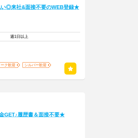
払い◎来社&面接不要のWEB登録★
週1日以上
ワーク歓迎
シルバー歓迎
金GET♪履歴書＆面接不要★