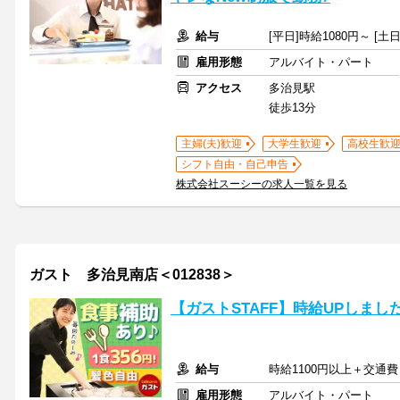
給与
[平日]時給1080円～ [土
雇用形態
アルバイト・パート
アクセス
多治見駅
徒歩13分
主婦(夫)歓迎
大学生歓迎
高校生歓
シフト自由・自己申告
株式会社スーシーの求人一覧を見る
ガスト 多治見南店＜012838＞
【ガストSTAFF】時給UPしま
給与
時給1100円以上＋交通費
雇用形態
アルバイト・パート