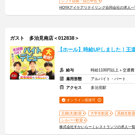
シフト自由・自己申告
HOYAアイケアリテイリング合同会社の求人
ガスト 多治見南店＜012838＞
【ホール】時給UPしました！王
給与
時給1100円以上＋交通費
雇用形態
アルバイト・パート
アクセス
多治見駅
オンライン面接可
主婦(夫)歓迎
大学生歓迎
高校生歓
シルバー歓迎
株式会社すかいらーくレストランツの求人一