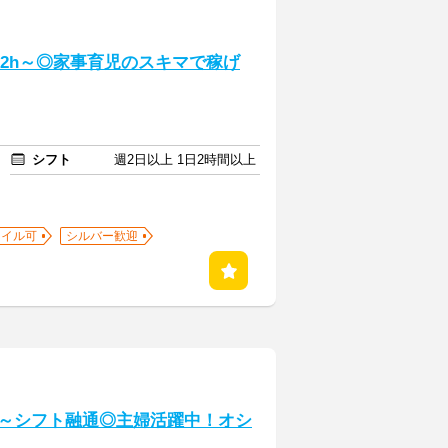
日2h～◎家事育児のスキマで稼げ
シフト
週2日以上 1日2時間以上
ネイル可
シルバー歓迎
h～シフト融通◎主婦活躍中！オシ