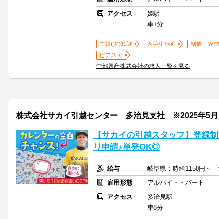
アクセス
姫駅
車1分
主婦(夫)歓迎
大学生歓迎
副業・Ｗ
ピアス可
中部興産株式会社の求人一覧を見る
株式会社サカイ引越センター 多治見支社 ※2025年5
【サカイの引越スタッフ】登録制
リ申請♪単発OK◎
給与
岐阜県：時給1150円～
雇用形態
アルバイト・パート
アクセス
多治見駅
車8分