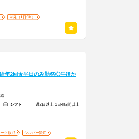
迎
単発（1日OK）
る
給年2回★平日のみ勤務◎午後か
支給
シフト
週2日以上 1日4時間以上
ワーク歓迎
シルバー歓迎