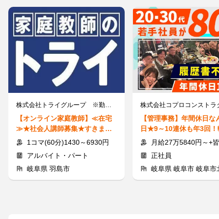
株式会社トライグループ ※勤務地：岐阜県羽島市
【オンライン家庭教師】≪在宅
【管理事務】年間休日なん
≫★社会人講師募集★すきま時
日★9～10連休も年3回
間に60分から指導可能◎
し♪8割が未経験＆男女活
1コマ(60分)1430～6930円
月給27万5840円～+皆勤手
アルバイト・パート
正社員
岐阜県 羽島市
岐阜県 岐阜市 岐阜市