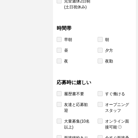
完全週休2日制
(土日祝休み)
時間帯
早朝
朝
昼
夕方
夜
夜勤
応募時に嬉しい
履歴書不要
すぐ働ける
友達と応募歓
オープニング
迎
スタッフ
大量募集(10名
オンライン面
以上)
接可能
面接確約あり
今すぐ面接予