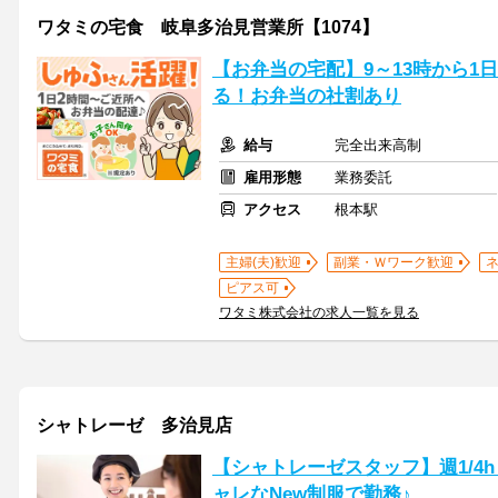
ワタミの宅食 岐阜多治見営業所【1074】
【お弁当の宅配】9～13時から1
る！お弁当の社割あり
給与
完全出来高制
雇用形態
業務委託
アクセス
根本駅
主婦(夫)歓迎
副業・Ｗワーク歓迎
ピアス可
ワタミ株式会社の求人一覧を見る
シャトレーゼ 多治見店
【シャトレーゼスタッフ】週1/4
ャレなNew制服で勤務♪