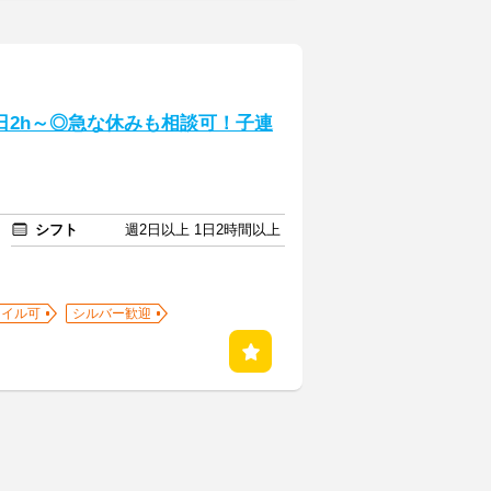
1日2h～◎急な休みも相談可！子連
シフト
週2日以上 1日2時間以上
ネイル可
シルバー歓迎