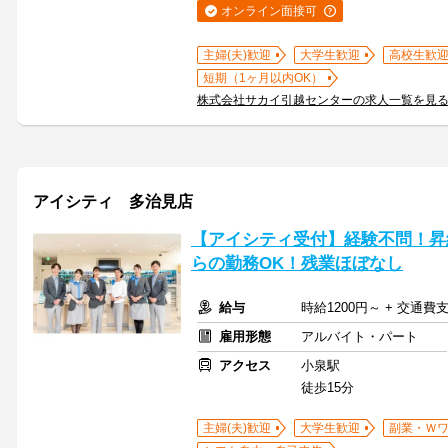
オンライン面接可
主婦(夫)歓迎
大学生歓迎
高校生歓
短期（1ヶ月以内OK）
株式会社サカイ引越センターの求人一覧を見
アイシティ 多治見店
【アイシティ受付】経験不問！昇
らの勤務OK！残業ほぼなし
給与
時給1200円～ + 交通費
雇用形態
アルバイト・パート
アクセス
小泉駅
徒歩15分
主婦(夫)歓迎
大学生歓迎
副業・Ｗ