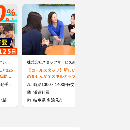
株式会社コプロコンストラクション/Z
株式会社スタッフサービス/岐阜県多治見市・岐阜【多治見駅】
有限会社アルフ
と125
【コールスタッフ】新しい事始
【内職スタッフ
！転勤な
めませんか？スキルアップ応援
量募集◎人気の
躍中
★未経験OK◎綺麗なオフィス♪
ンタン作業でス
当1万円
時給1300～1400円+交通費支給
完全出来高制 
派遣社員
業務委託
北部
岐阜県 多治見市
岐阜県 羽島