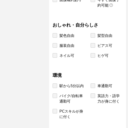
約可能
おしゃれ・自分らしさ
髪色自由
髪型自由
服装自由
ピアス可
ネイル可
ヒゲ可
環境
駅から5分以内
車通勤可
バイク/自転車
英語力・語学
通勤可
力が身に付く
PCスキルが身
に付く