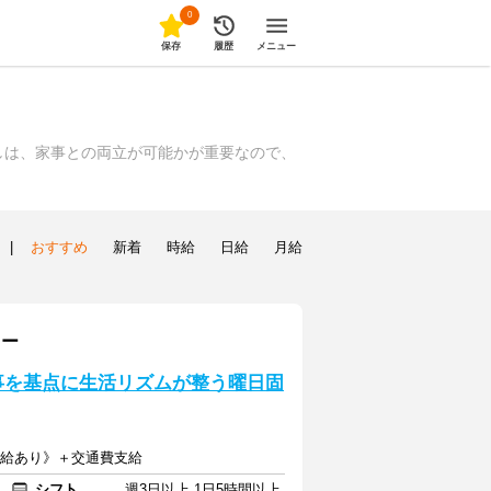
0
保存
履歴
メニュー
しは、家事との両立が可能かが重要なので、
|
おすすめ
新着
時給
日給
月給
ター
仕事を基点に生活リズムが整う曜日固
《昇給あり》＋交通費支給
シフト
週3日以上 1日5時間以上