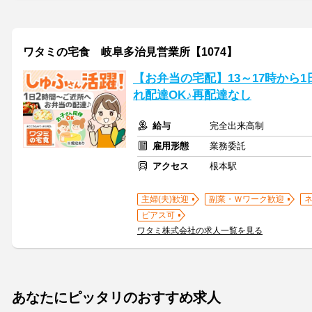
ワタミの宅食 岐阜多治見営業所【1074】
【お弁当の宅配】13～17時から
れ配達OK♪再配達なし
給与
完全出来高制
雇用形態
業務委託
アクセス
根本駅
主婦(夫)歓迎
副業・Ｗワーク歓迎
ピアス可
ワタミ株式会社の求人一覧を見る
あなたにピッタリのおすすめ求人