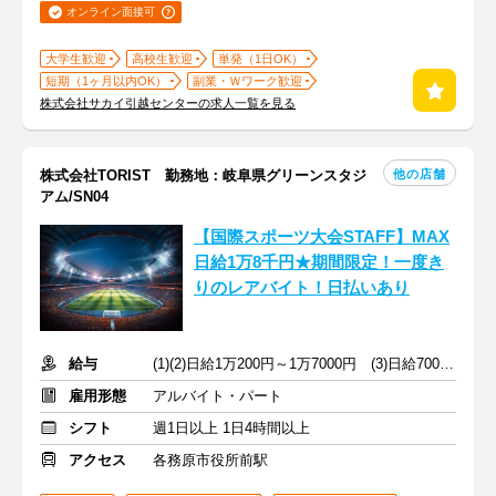
オンライン面接可
大学生歓迎
高校生歓迎
単発（1日OK）
短期（1ヶ月以内OK）
副業・Ｗワーク歓迎
株式会社サカイ引越センターの求人一覧を見る
他の店舗
株式会社TORIST 勤務地：岐阜県グリーンスタジ
アム/SN04
【国際スポーツ大会STAFF】MAX
日給1万8千円★期間限定！一度き
りのレアバイト！日払いあり
給与
(1)(2)日給1万200円～1万7000円 (3)日給7000円～1万8000円
雇用形態
アルバイト・パート
シフト
週1日以上 1日4時間以上
アクセス
各務原市役所前駅