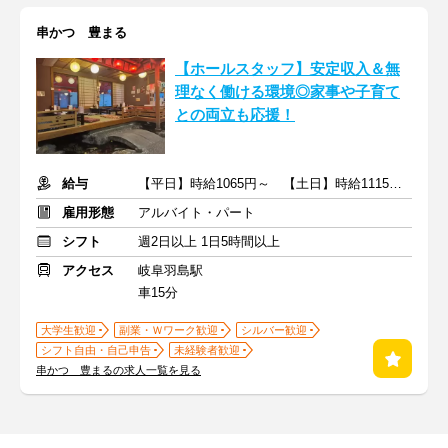
串かつ 豊まる
【ホールスタッフ】安定収入＆無
理なく働ける環境◎家事や子育て
との両立も応援！
給与
【平日】時給1065円～ 【土日】時給1115円～
雇用形態
アルバイト・パート
シフト
週2日以上 1日5時間以上
アクセス
岐阜羽島駅
車15分
大学生歓迎
副業・Ｗワーク歓迎
シルバー歓迎
シフト自由・自己申告
未経験者歓迎
串かつ 豊まるの求人一覧を見る