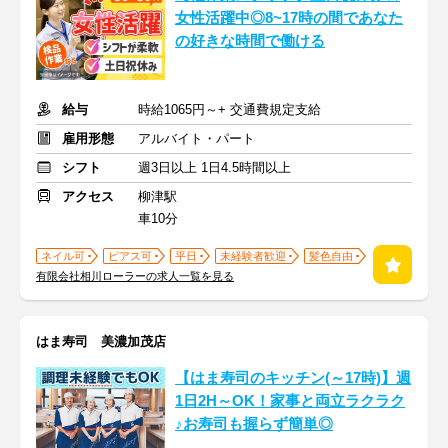
女性活躍中◎8~17時の間であなた
の好きな時間で働ける
給与
時給1065円～+ 交通費規定支給
雇用形態
アルバイト・パート
シフト
週3日以上 1日4.5時間以上
アクセス
柳津駅
車10分
ネイル可
ピアス可
平日
未経験者歓迎
髪色自由
有限会社相川ローラーの求人一覧を見る
はま寿司 美濃加茂店
【はま寿司のキッチン(～17時)】週
1日2H～OK！家事と両立ラクラク
♪お寿司も握らず簡単◎