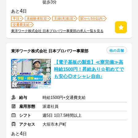
徒歩3分
4
あと
日
平日
未経験者歓迎
主婦(夫)歓迎
駅から5分以内
交通費支給
東洋ワーク株式会社 日本プロパワー事業部の求人一覧を見る
他の店舗
東洋ワーク株式会社 日本プロパワー事業部
【電子基板の製造】≪寮完備≫高
時給1500円！昇給あり☆初めてで
も安心◎オシャレ自由♪
給与
時給1500円+交通費支給
雇用形態
派遣社員
シフト
週5日 1日7.5時間以上
アクセス
大垣市木戸町
4
あと
日