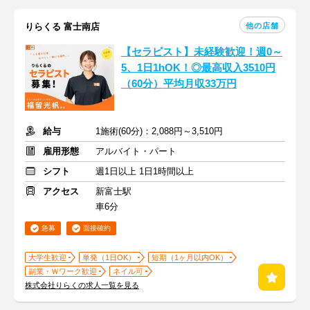
他の店舗
りらくる 富士南店
【セラピスト】未経験歓迎！週0～
5、1日1hOK！◎最高収入3510円
（60分）平均月収33万円
給与
1施術(60分)：2,088円～3,510円
雇用形態
アルバイト・パート
シフト
週1日以上 1日1時間以上
アクセス
新富士駅
車6分
急募
面接確約
大学生歓迎
単発（1日OK）
短期（1ヶ月以内OK）
副業・Ｗワーク歓迎
ネイル可
株式会社りらくの求人一覧を見る