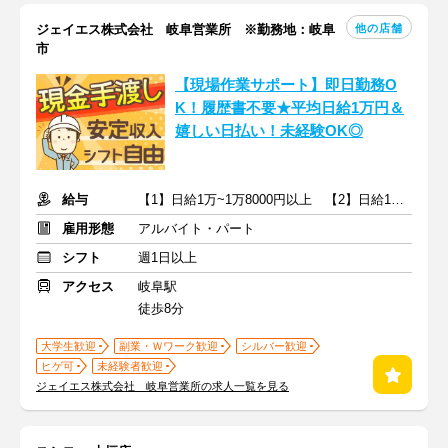
他の店舗
ジェイエス株式会社 岐阜営業所 ※勤務地：岐阜
市
【現場作業サポート】即日勤務O
K！履歴書不要★平均日給1万円＆
嬉しい日払い！未経験OK◎
給与
【1】日給1万~1万8000円以上 【2】日給1万~1万5000円
雇用形態
アルバイト・パート
シフト
週1日以上
アクセス
岐阜駅
徒歩8分
大学生歓迎
副業・Ｗワーク歓迎
シルバー歓迎
ヒゲ可
未経験者歓迎
ジェイエス株式会社 岐阜営業所の求人一覧を見る