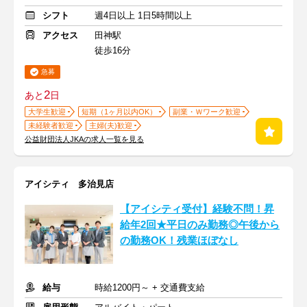
シフト
週4日以上 1日5時間以上
アクセス
田神駅
徒歩16分
急募
2
あと
日
大学生歓迎
短期（1ヶ月以内OK）
副業・Ｗワーク歓迎
未経験者歓迎
主婦(夫)歓迎
公益財団法人JKAの求人一覧を見る
アイシティ 多治見店
【アイシティ受付】経験不問！昇
給年2回★平日のみ勤務◎午後から
の勤務OK！残業ほぼなし
給与
時給1200円～ + 交通費支給