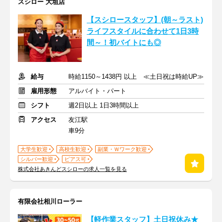
スシロー 大垣店
【スシロースタッフ】(朝～ラスト)
ライフスタイルに合わせて1日3時
間～！初バイトにも◎
給与
時給1150～1438円 以上 ≪土日祝は時給UP≫
雇用形態
アルバイト・パート
シフト
週2日以上 1日3時間以上
アクセス
友江駅
車9分
大学生歓迎
高校生歓迎
副業・Ｗワーク歓迎
シルバー歓迎
ピアス可
株式会社あきんどスシローの求人一覧を見る
有限会社相川ローラー
【軽作業スタッフ】土日祝休み★