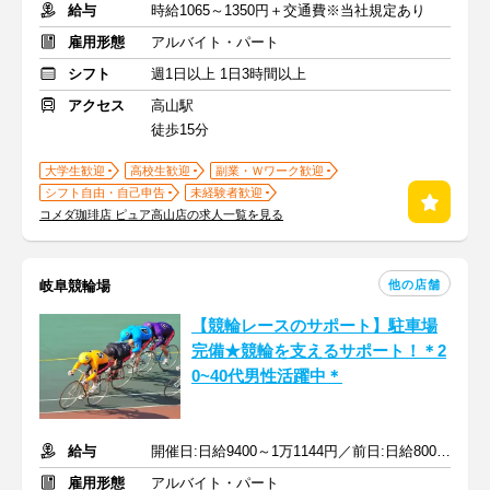
給与
時給1065～1350円＋交通費※当社規定あり
雇用形態
アルバイト・パート
シフト
週1日以上 1日3時間以上
アクセス
高山駅
徒歩15分
大学生歓迎
高校生歓迎
副業・Ｗワーク歓迎
シフト自由・自己申告
未経験者歓迎
コメダ珈琲店 ピュア高山店の求人一覧を見る
他の店舗
岐阜競輪場
【競輪レースのサポート】駐車場
完備★競輪を支えるサポート！＊2
0~40代男性活躍中＊
給与
開催日:日給9400～1万1144円／前日:日給8000円 ＋交通費全額支給
雇用形態
アルバイト・パート