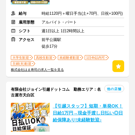
給与
時給1120円＋曜日手当(土+70円、日祝+100円)
雇用形態
アルバイト・パート
シフト
週1日以上 1日2時間以上
アクセス
前平公園駅
徒歩17分
大学生歓迎
高校生歓迎
未経験者歓迎
1日4h以内可
主婦(夫)歓迎
株式会社はま寿司の求人一覧を見る
他の店舗
有限会社ジョイン引越ドットコム 勤務エリア：名
古屋市天白区
【引越スタッフ】短期・単発OK！
日給1万円→現金手渡し日払い◎日
給保障あり!未経験歓迎♪