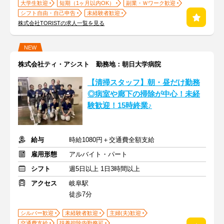
大学生歓迎
短期（1ヶ月以内OK）
副業・Ｗワーク歓迎
シフト自由・自己申告
未経験者歓迎
株式会社TORISTの求人一覧を見る
NEW
株式会社ティ・アシスト 勤務地：朝日大学病院
【清掃スタッフ】朝・昼だけ勤務
◎病室や廊下の掃除が中心！未経
験歓迎！15時終業♪
給与
時給1080円＋交通費全額支給
雇用形態
アルバイト・パート
シフト
週5日以上 1日3時間以上
アクセス
岐阜駅
徒歩7分
シルバー歓迎
未経験者歓迎
主婦(夫)歓迎
交通費支給
扶養控除内勤務可