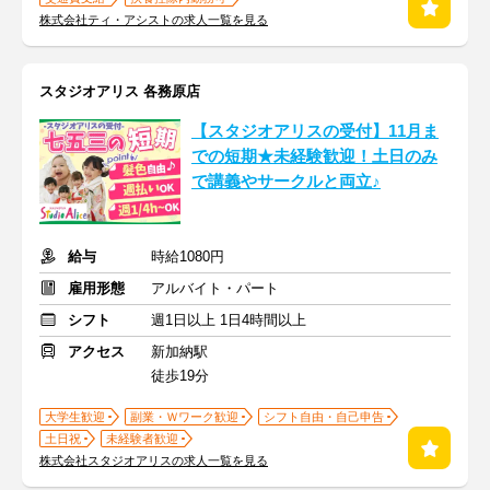
株式会社ティ・アシストの求人一覧を見る
スタジオアリス 各務原店
【スタジオアリスの受付】11月ま
での短期★未経験歓迎！土日のみ
で講義やサークルと両立♪
給与
時給1080円
雇用形態
アルバイト・パート
シフト
週1日以上 1日4時間以上
アクセス
新加納駅
徒歩19分
大学生歓迎
副業・Ｗワーク歓迎
シフト自由・自己申告
土日祝
未経験者歓迎
株式会社スタジオアリスの求人一覧を見る