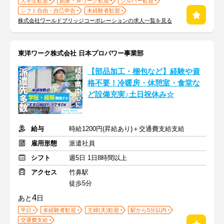
大学生歓迎
副業・Ｗワーク歓迎
シルバー歓迎
シフト自由・自己申告
未経験者歓迎
株式会社ワールドブリッジコーポレーションの求人一覧を見る
東洋ワーク株式会社 日本プロパワー事業部
【部品加工・梱包など】経験や資
格不要！冷暖房・休憩室・食堂な
ど設備充実♪土日祝休み☆
給与
時給1200円(昇給あり)＋交通費支給支給
雇用形態
派遣社員
シフト
週5日 1日8時間以上
アクセス
竹鼻駅
徒歩5分
4
あと
日
平日
未経験者歓迎
主婦(夫)歓迎
駅から5分以内
交通費支給