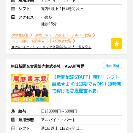
雇用形態
アルバイト・パート
シフト
週2日以上 1日4時間以上
アクセス
小泉駅
徒歩15分
大学生歓迎
副業・Ｗワーク歓迎
シルバー歓迎
シフト自由・自己申告
未経験者歓迎
HOYAアイケアリテイリング合同会社の求人一覧を見る
他の店舗
朝日新聞名古屋販売株式会社 ASA新可児
【新聞配達STAFF】朝刊｜シフト
融通★まずは短期でもOK！短時間
で稼げる◎履歴書不要♪
給与
日給3000円～6000円
雇用形態
アルバイト・パート
シフト
週1日以上 1日2時間以上