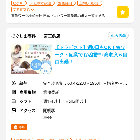
ヒゲ可
未経験者歓迎
髪色自由
主婦(夫)歓迎
交通費支給
東洋ワーク株式会社 日本プロパワー事業部の求人一覧を見る
他の店舗
ほぐしま専科 一宮三条店
【セラピスト】週0日もOK！Wワ
ーク・副業でも活躍中♪高収入＆自
由出勤！
給与
完全歩合制：60分/2200～2950円＋指名料＋インセンティブ
雇用形態
業務委託
シフト
週1日以上 1日3時間以上
アクセス
開明駅
車4分
急募