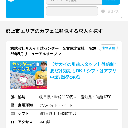
含まない
郡上市エリアのカフェに類似する求人を探す
他の店舗
株式会社サカイ引越センター 名古屋北支社 ※20
25年5月リニューアルオープン
【サカイの引越スタッフ】登録制*
夏だけ短期もOK！シフトはアプリ
申請♪単発OK◎
給与
岐阜県：時給1150円～ 愛知県：時給1250円～+交通費・他手当
雇用形態
アルバイト・パート
シフト
週1日以上 1日3時間以上
アクセス
本山駅