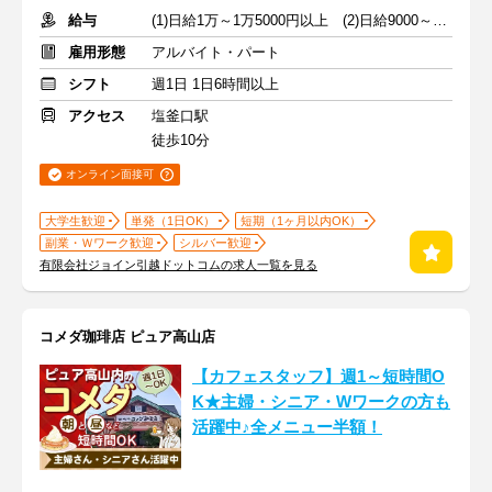
給与
(1)日給1万～1万5000円以上 (2)日給9000～9500円以上
雇用形態
アルバイト・パート
シフト
週1日 1日6時間以上
アクセス
塩釜口駅
徒歩10分
オンライン面接可
大学生歓迎
単発（1日OK）
短期（1ヶ月以内OK）
副業・Ｗワーク歓迎
シルバー歓迎
有限会社ジョイン引越ドットコムの求人一覧を見る
コメダ珈琲店 ピュア高山店
【カフェスタッフ】週1～短時間O
K★主婦・シニア・Wワークの方も
活躍中♪全メニュー半額！