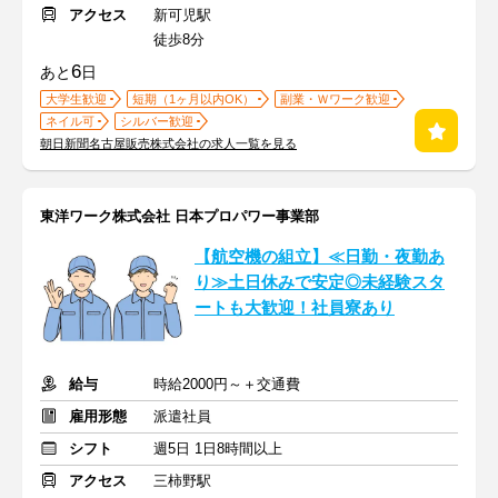
アクセス
新可児駅
徒歩8分
6
あと
日
大学生歓迎
短期（1ヶ月以内OK）
副業・Ｗワーク歓迎
ネイル可
シルバー歓迎
朝日新聞名古屋販売株式会社の求人一覧を見る
東洋ワーク株式会社 日本プロパワー事業部
【航空機の組立】≪日勤・夜勤あ
り≫土日休みで安定◎未経験スタ
ートも大歓迎！社員寮あり
給与
時給2000円～＋交通費
雇用形態
派遣社員
シフト
週5日 1日8時間以上
アクセス
三柿野駅