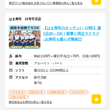
東洋ワーク株式会社 日本プロパワー事業部の求人一覧を見る
はま寿司 21号可児店
【はま寿司のキッチン(～17時)】週
1日2H～OK！家事と両立ラクラク
♪お寿司も握らず簡単◎
給与
時給1120円＋曜日手当(土+70円、日祝+100円)
雇用形態
アルバイト・パート
シフト
週1日以上 1日2時間以上
アクセス
新可児駅
車7分
大学生歓迎
高校生歓迎
未経験者歓迎
1日4h以内可
主婦(夫)歓迎
株式会社はま寿司の求人一覧を見る